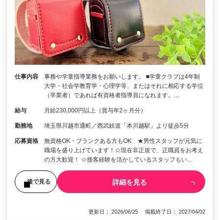
仕事内容
事務や学童指導業務をお願いします。 ■学童クラブは4年制
大学・社会学教育学・心理学等、またはそれに相応する学位
（卒業者）であれば有資格者指導員になれます。…
給与
月給230,000円以上（賞与年2ヶ月分）
勤務地
埼玉県川越市通町／西武鉄道「本川越駅」より徒歩5分
応募資格
無資格OK・ブランクある方もOK ★男性スタッフが元気に
職場を盛り上げています！☆現在非正規で、正職員をお考え
の方大歓迎！ ☆接客経験を活かしているスタッフもい…
詳細を見る
後で見る
更新日： 2026/06/25 掲載終了日： 2027/04/02