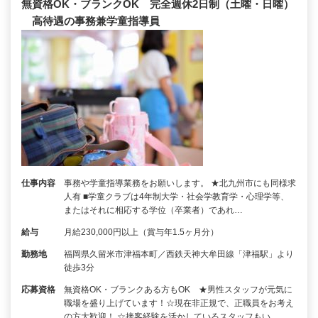
無資格OK・ブランクOK 完全週休2日制（土曜・日曜）
高待遇の事務兼学童指導員
仕事内容
事務や学童指導業務をお願いします。 ★北九州市にも同様求
人有 ■学童クラブは4年制大学・社会学教育学・心理学等、
またはそれに相応する学位（卒業者）であれ…
給与
月給230,000円以上（賞与年1.5ヶ月分）
勤務地
福岡県久留米市津福本町／西鉄天神大牟田線「津福駅」より
徒歩3分
応募資格
無資格OK・ブランクある方もOK ★男性スタッフが元気に
職場を盛り上げています！☆現在非正規で、正職員をお考え
の方大歓迎！ ☆接客経験を活かしているスタッフもい…