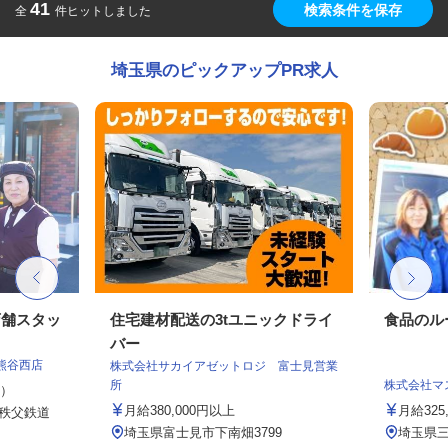
41
検索条件を保存
全
件ヒットしました
埼玉県のピックアップPR求人
店舗スタッ
住宅建材配送の3tユニックドライ
食品のル
バー
熊谷西店
株式会社サカイアゼットロジ 富士見営業
所
株式会社マ
定）
月給380,000円以上
月給325
（秩父鉄道
.
埼玉県富士見市下南畑3799
埼玉県三