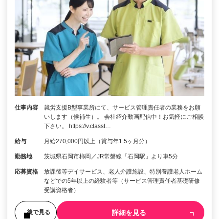
仕事内容
就労支援B型事業所にて、サービス管理責任者の業務をお願
いします（候補生）。 会社紹介動画配信中！お気軽にご相談
下さい。 https://v.classt…
給与
月給270,000円以上（賞与年1.5ヶ月分）
勤務地
茨城県石岡市柿岡／JR常磐線「石岡駅」より車5分
応募資格
放課後等デイサービス、老人介護施設、特別養護老人ホーム
などでの5年以上の経験者等（サービス管理責任者基礎研修
受講資格者）
詳細を見る
後で見る