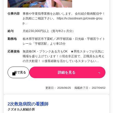
仕事内容
事務や学童指導業務をお願いします。 会社紹介動画配信中！
お気軽にご相談下さい。 https://v.classtream.jp/create-grou
p…
給与
月給230,000円以上（賞与年2ヶ月分）
勤務地
栃木県宇都宮市下栗町／JR宇都宮線・日光線・宇都宮ライト
レール「宇都宮駅」より車15分
応募資格
無資格OK・ブランクある方もOK ★男性スタッフが元気に
職場を盛り上げています！☆現在非正規で、正職員をお考え
の方大歓迎！ ☆接客経験を活かしているスタッフもい…
詳細を見る
後で見る
更新日： 2026/06/25 掲載終了日： 2027/04/02
2次救急病院の看護師
クズオカ人材紹介所