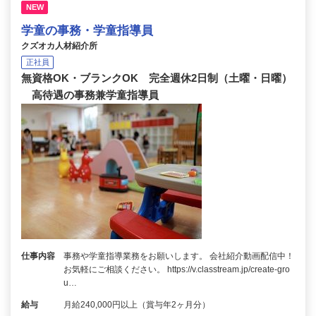
NEW
学童の事務・学童指導員
クズオカ人材紹介所
正社員
無資格OK・ブランクOK 完全週休2日制（土曜・日曜）
高待遇の事務兼学童指導員
仕事内容
事務や学童指導業務をお願いします。 会社紹介動画配信中！
お気軽にご相談ください。 https://v.classtream.jp/create-gro
u…
給与
月給240,000円以上（賞与年2ヶ月分）