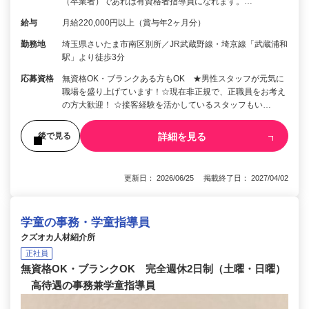
（卒業者）であれば有資格者指導員になれます。…
給与
月給220,000円以上（賞与年2ヶ月分）
勤務地
埼玉県さいたま市南区別所／JR武蔵野線・埼京線「武蔵浦和
駅」より徒歩3分
応募資格
無資格OK・ブランクある方もOK ★男性スタッフが元気に
職場を盛り上げています！☆現在非正規で、正職員をお考え
の方大歓迎！ ☆接客経験を活かしているスタッフもい…
詳細を見る
後で見る
更新日： 2026/06/25 掲載終了日： 2027/04/02
学童の事務・学童指導員
クズオカ人材紹介所
正社員
無資格OK・ブランクOK 完全週休2日制（土曜・日曜）
高待遇の事務兼学童指導員