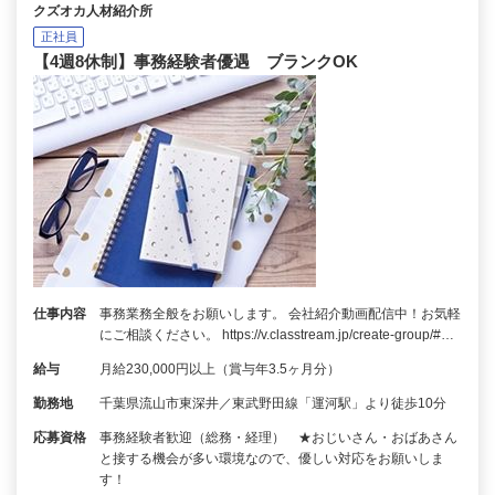
クズオカ人材紹介所
正社員
【4週8休制】事務経験者優遇 ブランクOK
仕事内容
事務業務全般をお願いします。 会社紹介動画配信中！お気軽
にご相談ください。 https://v.classtream.jp/create-group/#…
給与
月給230,000円以上（賞与年3.5ヶ月分）
勤務地
千葉県流山市東深井／東武野田線「運河駅」より徒歩10分
応募資格
事務経験者歓迎（総務・経理） ★おじいさん・おばあさん
と接する機会が多い環境なので、優しい対応をお願いしま
す！