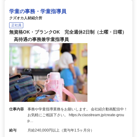
学童の事務・学童指導員
クズオカ人材紹介所
正社員
無資格OK・ブランクOK 完全週休2日制（土曜・日曜）
高待遇の事務兼学童指導員
仕事内容
事務や学童指導業務をお願いします。 会社紹介動画配信中！
お気軽にご相談下さい。 https://v.classtream.jp/create-grou
p…
給与
月給240,000円以上（賞与年1.5ヶ月分）