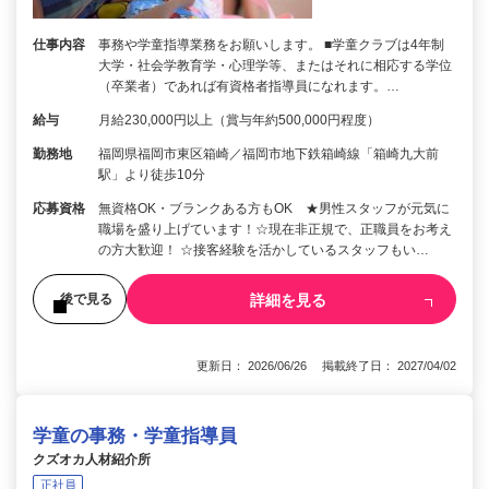
仕事内容
事務や学童指導業務をお願いします。 ■学童クラブは4年制
大学・社会学教育学・心理学等、またはそれに相応する学位
（卒業者）であれば有資格者指導員になれます。…
給与
月給230,000円以上（賞与年約500,000円程度）
勤務地
福岡県福岡市東区箱崎／福岡市地下鉄箱崎線「箱崎九大前
駅」より徒歩10分
応募資格
無資格OK・ブランクある方もOK ★男性スタッフが元気に
職場を盛り上げています！☆現在非正規で、正職員をお考え
の方大歓迎！ ☆接客経験を活かしているスタッフもい…
詳細を見る
後で見る
更新日： 2026/06/26 掲載終了日： 2027/04/02
学童の事務・学童指導員
クズオカ人材紹介所
正社員