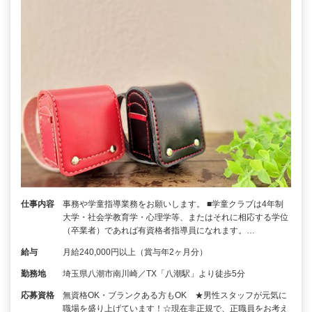
仕事内容
事務や学童指導業務をお願いします。 ■学童クラブは4年制
大学・社会学教育学・心理学等、またはそれに相応する学位
（卒業者）であれば有資格者指導員になれます。…
給与
月給240,000円以上（賞与年2ヶ月分）
勤務地
埼玉県八潮市南川崎／TX「八潮駅」より徒歩5分
応募資格
無資格OK・ブランクある方もOK ★男性スタッフが元気に
職場を盛り上げています！☆現在非正規で、正職員をお考え