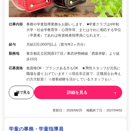
仕事内容
事務や学童指導業務をお願いします。 ■学童クラブは4年制
大学・社会学教育学・心理学等、またはそれに相応する学位
（卒業者）であれば有資格者指導員になれます。…
給与
月給220,000円以上（賞与年2ヶ月分）
勤務地
東京都足立区関原3丁目／東武伊勢崎線「西新井駅」より徒
歩10分
応募資格
無資格OK・ブランクある方もOK ★男性スタッフが元気に
職場を盛り上げています！☆現在非正規で、正職員をお考え
の方大歓迎！ ☆接客経験を活かしているスタッフもい…
詳細を見る
後で見る
更新日： 2026/06/25 掲載終了日： 2027/04/02
学童の事務・学童指導員