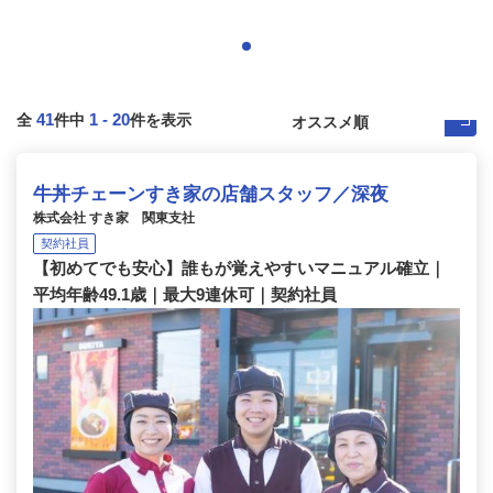
41
1
-
20
全
件中
件を表示
牛丼チェーンすき家の店舗スタッフ／深夜
株式会社 すき家 関東支社
契約社員
【初めてでも安心】誰もが覚えやすいマニュアル確立｜
平均年齢49.1歳｜最大9連休可｜契約社員