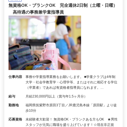
無資格OK・ブランクOK 完全週休2日制（土曜・日曜）
高待遇の事務兼学童指導員
仕事内容
事務や学童指導業務をお願いします。 ■学童クラブは4年制
大学・社会学教育学・心理学等、またはそれに相応する学位
（卒業者）であれば有資格者指導員になれます。…
給与
月給230,000円以上（賞与年1.5ヶ月分）
勤務地
福岡県筑紫野市原田3丁目／JR鹿児島本線「原田駅」より徒
歩10分
応募資格
未経験者大歓迎！ 無資格OK・ブランクある方もOK ★男性
スタッフが元気に職場を盛り上げています！☆現在非正規