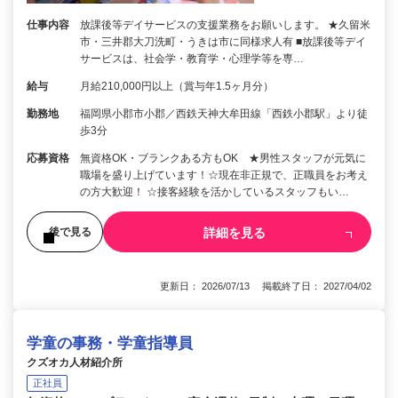
仕事内容
放課後等デイサービスの支援業務をお願いします。 ★久留米
市・三井郡大刀洗町・うきは市に同様求人有 ■放課後等デイ
サービスは、社会学・教育学・心理学等を専…
給与
月給210,000円以上（賞与年1.5ヶ月分）
勤務地
福岡県小郡市小郡／西鉄天神大牟田線「西鉄小郡駅」より徒
歩3分
応募資格
無資格OK・ブランクある方もOK ★男性スタッフが元気に
職場を盛り上げています！☆現在非正規で、正職員をお考え
の方大歓迎！ ☆接客経験を活かしているスタッフもい…
詳細を見る
後で見る
更新日： 2026/07/13 掲載終了日： 2027/04/02
学童の事務・学童指導員
クズオカ人材紹介所
正社員