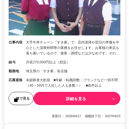
仕事内容
大手牛丼チェーン『すき家』で、店内清掃や翌日の準備を中
心とした深夜時間帯の業務をお任せします。お客様の来店も
落ち着いているので、接客・調理などは少なめです。その…
給与
月収270,000円以上（想定）
勤務地
埼玉県の「すき家」各店舗
応募資格
未経験者大歓迎 ■年齢・転職回数・ブランクなど一切不問
（40～50代で入社した人も多数！） ■高卒以上
詳細を見る
後で見る
更新日： 2026/04/17 掲載終了日： 2027/04/23