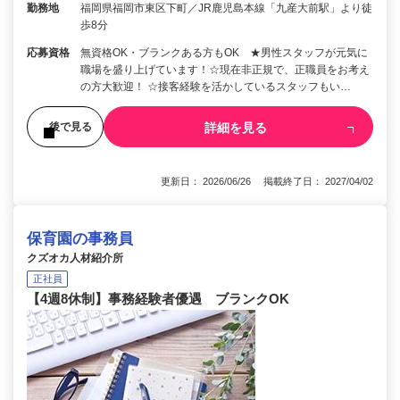
勤務地
福岡県福岡市東区下町／JR鹿児島本線「九産大前駅」より徒
歩8分
応募資格
無資格OK・ブランクある方もOK ★男性スタッフが元気に
職場を盛り上げています！☆現在非正規で、正職員をお考え
の方大歓迎！ ☆接客経験を活かしているスタッフもい…
詳細を見る
後で見る
更新日： 2026/06/26 掲載終了日： 2027/04/02
保育園の事務員
クズオカ人材紹介所
正社員
【4週8休制】事務経験者優遇 ブランクOK