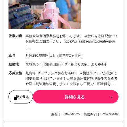
仕事内容
事務や学童指導業務をお願いします。 会社紹介動画配信中！
お気軽にご相談下さい。 https://v.classtream.jp/create-grou
p…
給与
月給230,000円以上（賞与年2ヶ月分）
勤務地
茨城県つくば市矢田部／TX「みどりの駅」より車4分
応募資格
無資格OK・ブランクある方もOK ★男性スタッフが元気に
職場を盛り上げています！☆児童発達支援管理責任者資格者
歓迎（別途俸給査定します）☆現在非正規で、正職員を…
詳細を見る
後で見る
更新日： 2026/06/25 掲載終了日： 2027/04/02