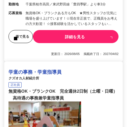
勤務地
千葉県柏市高田／東武野田線「豊四季駅」より車3分
応募資格
無資格OK・ブランクある方もOK ★男性スタッフが元気に
職場を盛り上げています！☆現在非正規で、正職員をお考え
の方大歓迎！ ☆接客経験を活かしているスタッフもい…
詳細を見る
後で見る
更新日： 2026/08/05 掲載終了日： 2027/04/02
学童の事務・学童指導員
クズオカ人材紹介所
正社員
無資格OK・ブランクOK 完全週休2日制（土曜・日曜）
高待遇の事務兼学童指導員