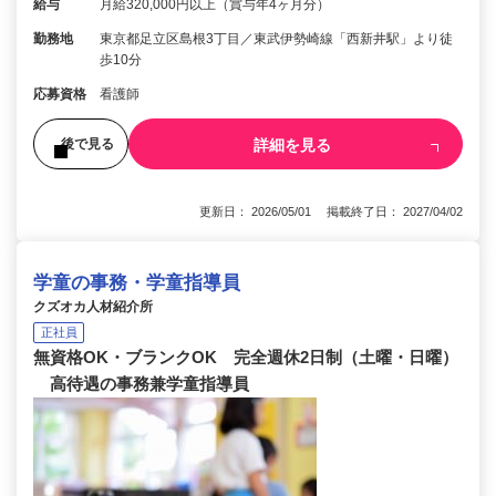
給与
月給320,000円以上（賞与年4ヶ月分）
勤務地
東京都足立区島根3丁目／東武伊勢崎線「西新井駅」より徒
歩10分
応募資格
看護師
詳細を見る
後で見る
更新日： 2026/05/01 掲載終了日： 2027/04/02
学童の事務・学童指導員
クズオカ人材紹介所
正社員
無資格OK・ブランクOK 完全週休2日制（土曜・日曜）
高待遇の事務兼学童指導員