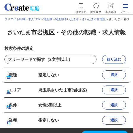
後で見る
閲覧履歴
会員登録
メニュー
クリエイト転職・求人TOP
＞
埼玉県
＞
埼玉県さいたま市
＞
さいたま市岩槻区
＞
さいたま市岩槻区
さいたま市岩槻区・その他の転職・求人情報
検索条件の設定
絞り込む
職種
指定しない
選択
エリア
埼玉県さいたま市(岩槻区)
選択
条件
女性5割以上
選択
業種
指定しない
選択