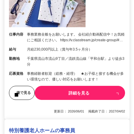
仕事内容
事務業務全般をお願いします。 会社紹介動画配信中！お気軽
にご相談ください。 https://v.classtream.jp/create-group/#…
給与
月給230,000円以上（賞与年3.5ヶ月分）
勤務地
千葉県流山市流山9丁目／流鉄流山線「平和台駅」より徒歩3
分
応募資格
事務経験者歓迎（総務・経理） ★お子様と接する機会が多
い環境なので、優しい対応をお願いします！
詳細を見る
後で見る
更新日： 2026/06/01 掲載終了日： 2027/04/02
特別養護老人ホームの事務員