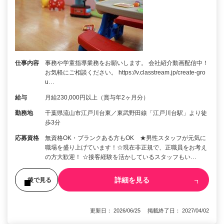
仕事内容
事務や学童指導業務をお願いします。 会社紹介動画配信中！
お気軽にご相談ください。 https://v.classtream.jp/create-gro
u…
給与
月給230,000円以上（賞与年2ヶ月分）
勤務地
千葉県流山市江戸川台東／東武野田線「江戸川台駅」より徒
歩3分
応募資格
無資格OK・ブランクある方もOK ★男性スタッフが元気に
職場を盛り上げています！☆現在非正規で、正職員をお考え
の方大歓迎！ ☆接客経験を活かしているスタッフもい…
詳細を見る
後で見る
更新日： 2026/06/25 掲載終了日： 2027/04/02