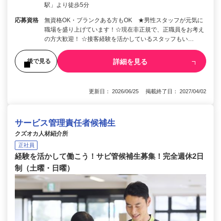
駅」より徒歩5分
応募資格
無資格OK・ブランクある方もOK ★男性スタッフが元気に
職場を盛り上げています！☆現在非正規で、正職員をお考え
の方大歓迎！ ☆接客経験を活かしているスタッフもい…
詳細を見る
後で見る
更新日： 2026/06/25 掲載終了日： 2027/04/02
サービス管理責任者候補生
クズオカ人材紹介所
正社員
経験を活かして働こう！サビ管候補生募集！完全週休2日
制（土曜・日曜）