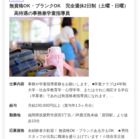
無資格OK・ブランクOK 完全週休2日制（土曜・日曜）
高待遇の事務兼学童指導員
仕事内容
事務や学童指導業務をお願いします。 ■学童クラブは4年制
大学・社会学教育学・心理学等、またはそれに相応する学位
（卒業者）であれば有資格者指導員になれます。…
給与
月給230,000円以上（賞与年1.5ヶ月分）
勤務地
福岡県筑紫野市原田3丁目／JR鹿児島本線「原田駅」より徒
歩10分
応募資格
未経験者大歓迎！ 無資格OK・ブランクある方もOK ★男性
スタッフが元気に職場を盛り上げています！☆現在非正規