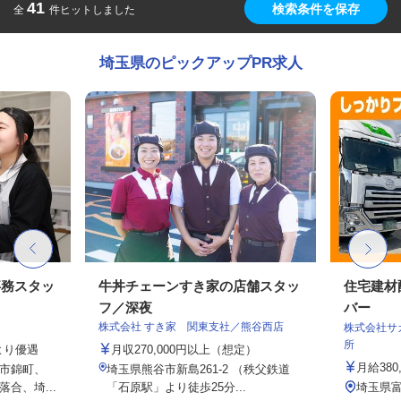
41
検索条件を保存
全
件ヒットしました
埼玉県のピックアップPR求人
事務スタッ
牛丼チェーンすき家の店舗スタッ
住宅建材
フ／深夜
バー
株式会社 すき家 関東支社／熊谷西店
株式会社サ
所
により優遇
月収270,000円以上（想定）
月給380
市錦町、
埼玉県熊谷市新島261-2 （秩父鉄道
合、埼...
「石原駅」より徒歩25分...
埼玉県富