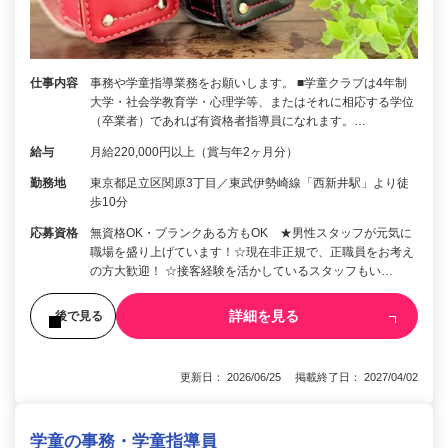
仕事内容
事務や学童指導業務をお願いします。 ■学童クラブは4年制
大学・社会学教育学・心理学等、またはそれに相応する学位
（卒業者）であれば有資格者指導員になれます。…
給与
月給220,000円以上（賞与年2ヶ月分）
勤務地
東京都足立区関原3丁目／東武伊勢崎線「西新井駅」より徒
歩10分
応募資格
無資格OK・ブランクある方もOK ★男性スタッフが元気に
職場を盛り上げています！☆現在非正規で、正職員をお考え
の方大歓迎！ ☆接客経験を活かしているスタッフもい…
詳細を見る
後で見る
更新日： 2026/06/25 掲載終了日： 2027/04/02
学童の事務・学童指導員