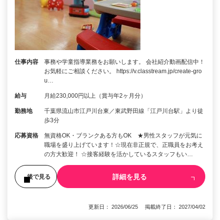
仕事内容
事務や学童指導業務をお願いします。 会社紹介動画配信中！
お気軽にご相談ください。 https://v.classtream.jp/create-gro
u…
給与
月給230,000円以上（賞与年2ヶ月分）
勤務地
千葉県流山市江戸川台東／東武野田線「江戸川台駅」より徒
歩3分
応募資格
無資格OK・ブランクある方もOK ★男性スタッフが元気に
職場を盛り上げています！☆現在非正規で、正職員をお考え
の方大歓迎！ ☆接客経験を活かしているスタッフもい…
詳細を見る
後で見る
更新日： 2026/06/25 掲載終了日： 2027/04/02