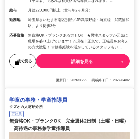
（卒業者）であれば有資格者指導員になれます。…
給与
月給220,000円以上（賞与年2ヶ月分）
勤務地
埼玉県さいたま市南区別所／JR武蔵野線・埼京線「武蔵浦和
駅」より徒歩3分
応募資格
無資格OK・ブランクある方もOK ★男性スタッフが元気に
職場を盛り上げています！☆現在非正規で、正職員をお考え
の方大歓迎！ ☆接客経験を活かしているスタッフもい…
詳細を見る
後で見る
更新日： 2026/06/25 掲載終了日： 2027/04/02
学童の事務・学童指導員
クズオカ人材紹介所
正社員
無資格OK・ブランクOK 完全週休2日制（土曜・日曜）
高待遇の事務兼学童指導員