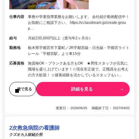
仕事内容
事務や学童指導業務をお願いします。 会社紹介動画配信中！
お気軽にご相談下さい。 https://v.classtream.jp/create-grou
p…
給与
月給230,000円以上（賞与年2ヶ月分）
勤務地
栃木県宇都宮市下栗町／JR宇都宮線・日光線・宇都宮ライト
レール「宇都宮駅」より車15分
応募資格
無資格OK・ブランクある方もOK ★男性スタッフが元気に
職場を盛り上げています！☆現在非正規で、正職員をお考え
の方大歓迎！ ☆接客経験を活かしているスタッフもい…
詳細を見る
後で見る
更新日： 2026/06/25 掲載終了日： 2027/04/02
2次救急病院の看護師
クズオカ人材紹介所