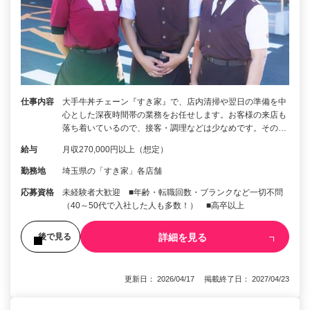
仕事内容
大手牛丼チェーン『すき家』で、店内清掃や翌日の準備を中
心とした深夜時間帯の業務をお任せします。お客様の来店も
落ち着いているので、接客・調理などは少なめです。その…
給与
月収270,000円以上（想定）
勤務地
埼玉県の「すき家」各店舗
応募資格
未経験者大歓迎 ■年齢・転職回数・ブランクなど一切不問
（40～50代で入社した人も多数！） ■高卒以上
詳細を見る
後で見る
更新日： 2026/04/17 掲載終了日： 2027/04/23