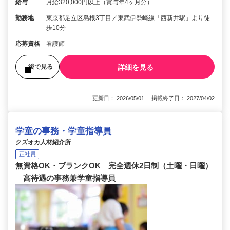
給与
月給320,000円以上（賞与年4ヶ月分）
勤務地
東京都足立区島根3丁目／東武伊勢崎線「西新井駅」より徒
歩10分
応募資格
看護師
詳細を見る
後で見る
更新日： 2026/05/01 掲載終了日： 2027/04/02
学童の事務・学童指導員
クズオカ人材紹介所
正社員
無資格OK・ブランクOK 完全週休2日制（土曜・日曜）
高待遇の事務兼学童指導員