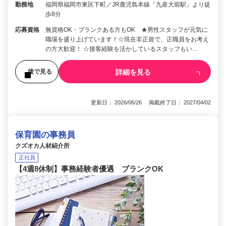
勤務地
福岡県福岡市東区下町／JR鹿児島本線「九産大前駅」より徒
歩8分
応募資格
無資格OK・ブランクある方もOK ★男性スタッフが元気に
職場を盛り上げています！☆現在非正規で、正職員をお考え
の方大歓迎！ ☆接客経験を活かしているスタッフもい…
詳細を見る
後で見る
更新日： 2026/06/26 掲載終了日： 2027/04/02
保育園の事務員
クズオカ人材紹介所
正社員
【4週8休制】事務経験者優遇 ブランクOK