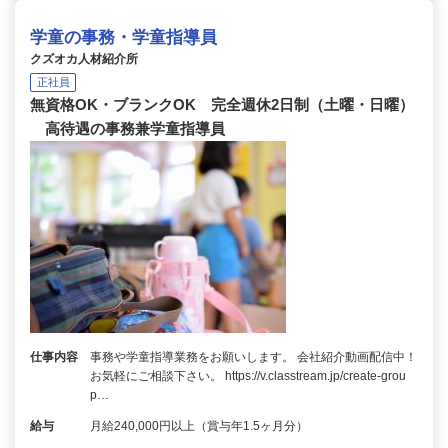
学童の事務・学童指導員
クズオカ人材紹介所
正社員
無資格OK・ブランクOK 完全週休2日制（土曜・日曜）
高待遇の事務兼学童指導員
仕事内容
事務や学童指導業務をお願いします。 会社紹介動画配信中！
お気軽にご相談下さい。 https://v.classtream.jp/create-grou
p…
給与
月給240,000円以上（賞与年1.5ヶ月分）