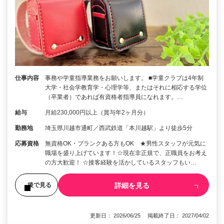
仕事内容
事務や学童指導業務をお願いします。 ■学童クラブは4年制
大学・社会学教育学・心理学等、またはそれに相応する学位
（卒業者）であれば有資格者指導員になれます。…
給与
月給230,000円以上（賞与年2ヶ月分）
勤務地
埼玉県川越市通町／西武鉄道「本川越駅」より徒歩5分
応募資格
無資格OK・ブランクある方もOK ★男性スタッフが元気に
職場を盛り上げています！☆現在非正規で、正職員をお考え
の方大歓迎！ ☆接客経験を活かしているスタッフもい…
詳細を見る
後で見る
更新日： 2026/06/25 掲載終了日： 2027/04/02