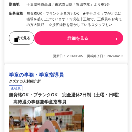
勤務地
千葉県柏市高田／東武野田線「豊四季駅」より車3分
応募資格
無資格OK・ブランクある方もOK ★男性スタッフが元気に
職場を盛り上げています！☆現在非正規で、正職員をお考え
の方大歓迎！ ☆接客経験を活かしているスタッフもい…
詳細を見る
後で見る
更新日： 2026/08/05 掲載終了日： 2027/04/02
学童の事務・学童指導員
クズオカ人材紹介所
正社員
無資格OK・ブランクOK 完全週休2日制（土曜・日曜）
高待遇の事務兼学童指導員