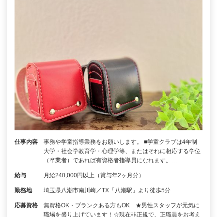
仕事内容
事務や学童指導業務をお願いします。 ■学童クラブは4年制
大学・社会学教育学・心理学等、またはそれに相応する学位
（卒業者）であれば有資格者指導員になれます。…
給与
月給240,000円以上（賞与年2ヶ月分）
勤務地
埼玉県八潮市南川崎／TX「八潮駅」より徒歩5分
応募資格
無資格OK・ブランクある方もOK ★男性スタッフが元気に
職場を盛り上げています！☆現在非正規で、正職員をお考え