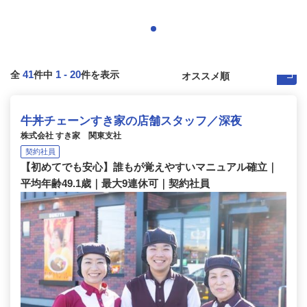
41
1
-
20
全
件中
件を表示
牛丼チェーンすき家の店舗スタッフ／深夜
株式会社 すき家 関東支社
契約社員
【初めてでも安心】誰もが覚えやすいマニュアル確立｜
平均年齢49.1歳｜最大9連休可｜契約社員