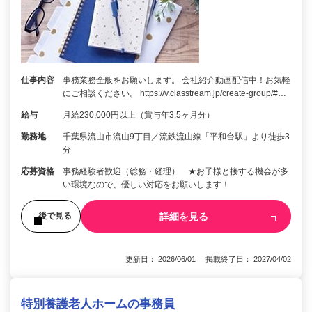
仕事内容
事務業務全般をお願いします。 会社紹介動画配信中！お気軽
にご相談ください。 https://v.classtream.jp/create-group/#…
給与
月給230,000円以上（賞与年3.5ヶ月分）
勤務地
千葉県流山市流山9丁目／流鉄流山線「平和台駅」より徒歩3
分
応募資格
事務経験者歓迎（総務・経理） ★お子様と接する機会が多
い環境なので、優しい対応をお願いします！
詳細を見る
後で見る
更新日： 2026/06/01 掲載終了日： 2027/04/02
特別養護老人ホームの事務員