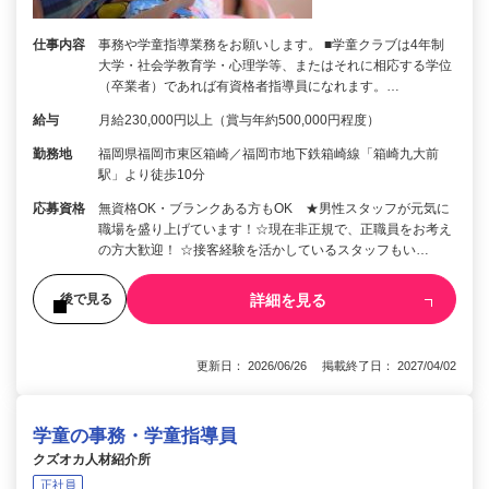
仕事内容
事務や学童指導業務をお願いします。 ■学童クラブは4年制
大学・社会学教育学・心理学等、またはそれに相応する学位
（卒業者）であれば有資格者指導員になれます。…
給与
月給230,000円以上（賞与年約500,000円程度）
勤務地
福岡県福岡市東区箱崎／福岡市地下鉄箱崎線「箱崎九大前
駅」より徒歩10分
応募資格
無資格OK・ブランクある方もOK ★男性スタッフが元気に
職場を盛り上げています！☆現在非正規で、正職員をお考え
の方大歓迎！ ☆接客経験を活かしているスタッフもい…
詳細を見る
後で見る
更新日： 2026/06/26 掲載終了日： 2027/04/02
学童の事務・学童指導員
クズオカ人材紹介所
正社員