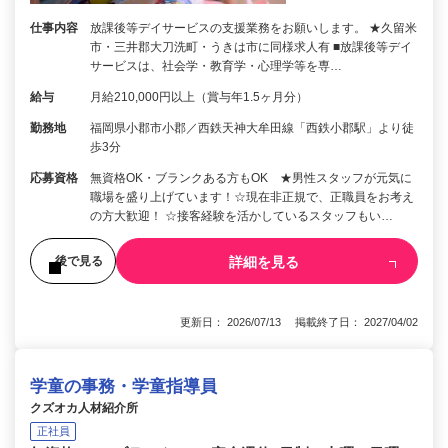
仕事内容
放課後等デイサービスの支援業務をお願いします。 ★久留米
市・三井郡大刀洗町・うきは市に同様求人有 ■放課後等デイ
サービスは、社会学・教育学・心理学等を専…
給与
月給210,000円以上（賞与年1.5ヶ月分）
勤務地
福岡県小郡市小郡／西鉄天神大牟田線「西鉄小郡駅」より徒
歩3分
応募資格
無資格OK・ブランクある方もOK ★男性スタッフが元気に
職場を盛り上げています！☆現在非正規で、正職員をお考え
の方大歓迎！ ☆接客経験を活かしているスタッフもい…
詳細を見る
後で見る
更新日： 2026/07/13 掲載終了日： 2027/04/02
学童の事務・学童指導員
クズオカ人材紹介所
正社員