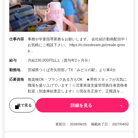
仕事内容
事務や学童指導業務をお願いします。 会社紹介動画配信中！
お気軽にご相談下さい。 https://v.classtream.jp/create-grou
p…
給与
月給230,000円以上（賞与年2ヶ月分）
勤務地
茨城県つくば市矢田部／TX「みどりの駅」より車4分
応募資格
無資格OK・ブランクある方もOK ★男性スタッフが元気に
職場を盛り上げています！☆児童発達支援管理責任者資格者
歓迎（別途俸給査定します）☆現在非正規で、正職員を…
詳細を見る
後で見る
更新日： 2026/06/25 掲載終了日： 2027/04/02