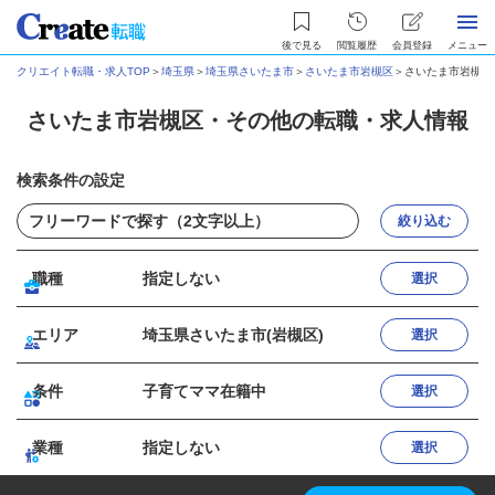
後で見る
閲覧履歴
会員登録
メニュー
クリエイト転職・求人TOP
＞
埼玉県
＞
埼玉県さいたま市
＞
さいたま市岩槻区
＞
さいたま市岩槻区
さいたま市岩槻区・その他の転職・求人情報
検索条件の設定
絞り込む
職種
指定しない
選択
エリア
埼玉県さいたま市(岩槻区)
選択
条件
子育てママ在籍中
選択
業種
指定しない
選択