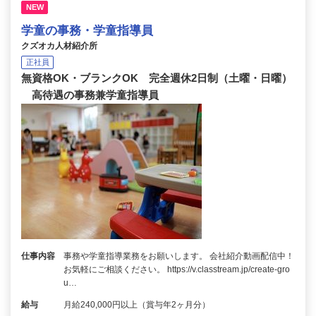
NEW
学童の事務・学童指導員
クズオカ人材紹介所
正社員
無資格OK・ブランクOK 完全週休2日制（土曜・日曜）
高待遇の事務兼学童指導員
仕事内容
事務や学童指導業務をお願いします。 会社紹介動画配信中！
お気軽にご相談ください。 https://v.classtream.jp/create-gro
u…
給与
月給240,000円以上（賞与年2ヶ月分）