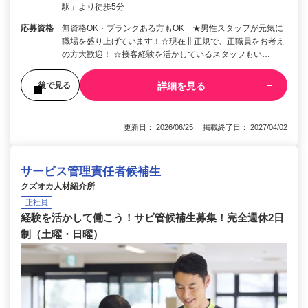
駅」より徒歩5分
応募資格
無資格OK・ブランクある方もOK ★男性スタッフが元気に
職場を盛り上げています！☆現在非正規で、正職員をお考え
の方大歓迎！ ☆接客経験を活かしているスタッフもい…
詳細を見る
後で見る
更新日： 2026/06/25 掲載終了日： 2027/04/02
サービス管理責任者候補生
クズオカ人材紹介所
正社員
経験を活かして働こう！サビ管候補生募集！完全週休2日
制（土曜・日曜）