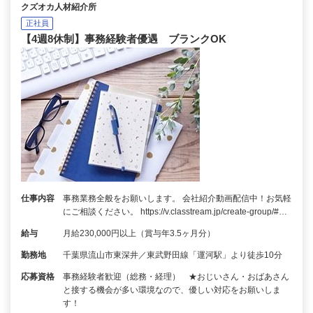
クズオカ人材紹介所
正社員
【4週8休制】事務経験者優遇 ブランクOK
仕事内容
事務業務全般をお願いします。 会社紹介動画配信中！お気軽
にご相談ください。 https://v.classtream.jp/create-group/#…
給与
月給230,000円以上（賞与年3.5ヶ月分）
勤務地
千葉県流山市東深井／東武野田線「運河駅」より徒歩10分
応募資格
事務経験者歓迎（総務・経理） ★おじいさん・おばあさん
と接する機会が多い環境なので、優しい対応をお願いしま
す！