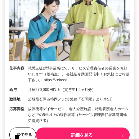
仕事内容
就労支援B型事業所にて、サービス管理責任者の業務をお願
いします（候補生）。 会社紹介動画配信中！お気軽にご相談
下さい。 https://v.classt…
給与
月給270,000円以上（賞与年1.5ヶ月分）
勤務地
茨城県石岡市柿岡／JR常磐線「石岡駅」より車5分
応募資格
放課後等デイサービス、老人介護施設、特別養護老人ホーム
などでの5年以上の経験者等（サービス管理責任者基礎研修
受講資格者）
詳細を見る
後で見る