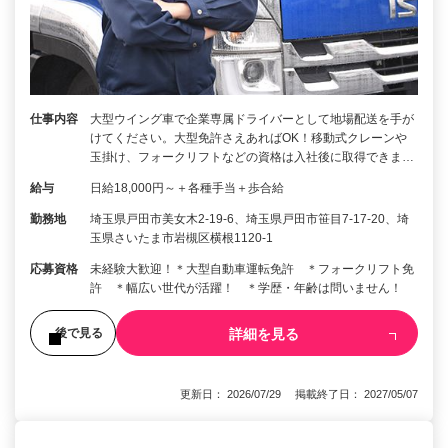
仕事内容
大型ウイング車で企業専属ドライバーとして地場配送を手が
けてください。大型免許さえあればOK！移動式クレーンや
玉掛け、フォークリフトなどの資格は入社後に取得できま…
給与
日給18,000円～＋各種手当＋歩合給
勤務地
埼玉県戸田市美女木2-19-6、埼玉県戸田市笹目7-17-20、埼
玉県さいたま市岩槻区横根1120-1
応募資格
未経験大歓迎！＊大型自動車運転免許 ＊フォークリフト免
許 ＊幅広い世代が活躍！ ＊学歴・年齢は問いません！
詳細を見る
後で見る
更新日： 2026/07/29 掲載終了日： 2027/05/07