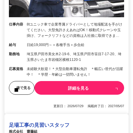
仕事内容
8tユニック車で企業専属ドライバーとして地場配送を手がけ
てください。大型免許さえあればOK！移動式クレーンや玉
掛け、フォークリフトなどの資格は入社後に取得できま…
給与
日給19,000円～＋各種手当＋歩合給
勤務地
埼玉県戸田市美女木2-19-6、埼玉県戸田市笹目7-17-20、埼
玉県さいたま市岩槻区横根1120-1
応募資格
未経験大歓迎！＊大型自動車運転免許 ＊幅広い世代が活躍
中！ ＊学歴・年齢は一切問いません！
詳細を見る
後で見る
更新日： 2026/07/29 掲載終了日： 2027/05/07
足場工事の見習いスタッフ
株式会社 齋藤組