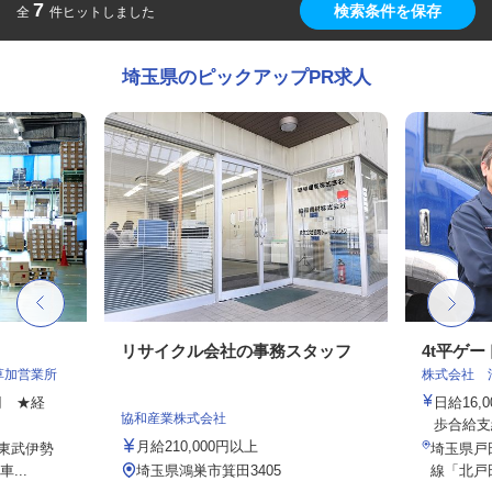
7
検索条件を保存
全
件ヒットしました
埼玉県のピックアップPR求人
リサイクル会社の事務スタッフ
4t平ゲ
草加営業所
株式会社 
0円 ★経
日給16
協和産業株式会社
歩合給支
月給210,000円以上
（東武伊勢
埼玉県戸田
...
埼玉県鴻巣市箕田3405
線「北戸田