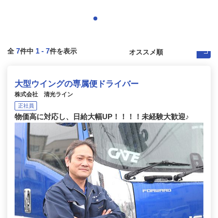
7
1
-
7
全
件中
件を表示
大型ウイングの専属便ドライバー
株式会社 清光ライン
正社員
物価高に対応し、日給大幅UP！！！！未経験大歓迎♪