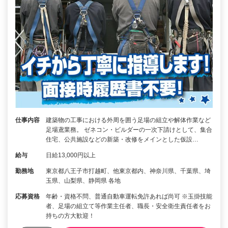
仕事内容
建築物の工事における外周を囲う足場の組立や解体作業など
足場鳶業務。 ゼネコン・ビルダーの一次下請けとして、集合
住宅、公共施設などの新築・改修をメインとした仮設…
給与
日給13,000円以上
勤務地
東京都八王子市打越町、他東京都内、神奈川県、千葉県、埼
玉県、山梨県、静岡県 各地
応募資格
年齢・資格不問、普通自動車運転免許あれば尚可 ※玉掛技能
者、足場の組立て等作業主任者、職長・安全衛生責任者をお
持ちの方大歓迎！