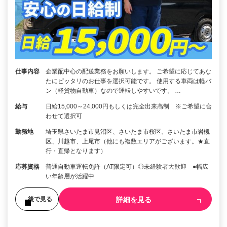
仕事内容
企業配中心の配送業務をお願いします。 ご希望に応じてあな
たにピッタリのお仕事を選択可能です。 使用する車両は軽バ
ン（軽貨物自動車）なので運転しやすいです。 …
給与
日給15,000～24,000円もしくは完全出来高制 ※ご希望に合
わせて選択可
勤務地
埼玉県さいたま市見沼区、さいたま市桜区、さいたま市岩槻
区、川越市、上尾市（他にも複数エリアがございます。★直
行・直帰となります）
応募資格
普通自動車運転免許（AT限定可）◎未経験者大歓迎 ●幅広
い年齢層が活躍中
詳細を見る
後で見る