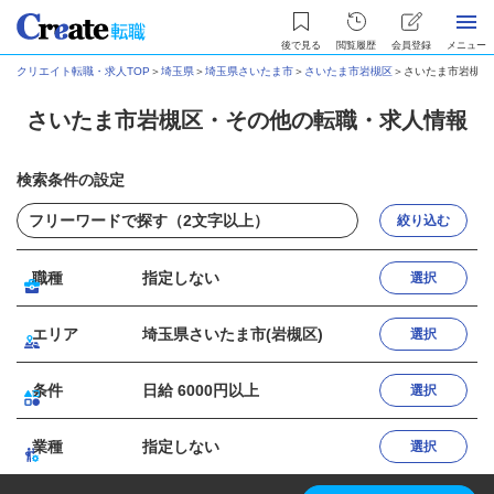
後で見る
閲覧履歴
会員登録
メニュー
クリエイト転職・求人TOP
＞
埼玉県
＞
埼玉県さいたま市
＞
さいたま市岩槻区
＞
さいたま市岩槻区
さいたま市岩槻区・その他の転職・求人情報
検索条件の設定
絞り込む
職種
指定しない
選択
エリア
埼玉県さいたま市(岩槻区)
選択
条件
日給 6000円以上
選択
業種
指定しない
選択