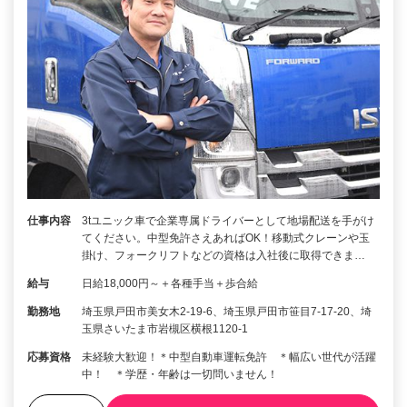
仕事内容
3tユニック車で企業専属ドライバーとして地場配送を手がけ
てください。中型免許さえあればOK！移動式クレーンや玉
掛け、フォークリフトなどの資格は入社後に取得できま…
給与
日給18,000円～＋各種手当＋歩合給
勤務地
埼玉県戸田市美女木2-19-6、埼玉県戸田市笹目7-17-20、埼
玉県さいたま市岩槻区横根1120-1
応募資格
未経験大歓迎！＊中型自動車運転免許 ＊幅広い世代が活躍
中！ ＊学歴・年齢は一切問いません！