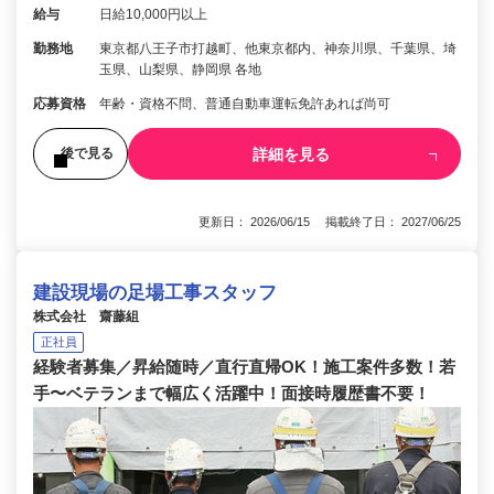
給与
日給10,000円以上
勤務地
東京都八王子市打越町、他東京都内、神奈川県、千葉県、埼
玉県、山梨県、静岡県 各地
応募資格
年齢・資格不問、普通自動車運転免許あれば尚可
詳細を見る
後で見る
更新日： 2026/06/15 掲載終了日： 2027/06/25
建設現場の足場工事スタッフ
株式会社 齋藤組
正社員
経験者募集／昇給随時／直行直帰OK！施工案件多数！若
手〜ベテランまで幅広く活躍中！面接時履歴書不要！