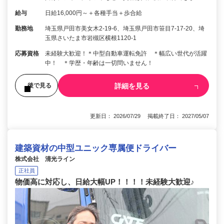
給与
日給16,000円～＋各種手当＋歩合給
勤務地
埼玉県戸田市美女木2-19-6、埼玉県戸田市笹目7-17-20、埼
玉県さいたま市岩槻区横根1120-1
応募資格
未経験大歓迎！＊中型自動車運転免許 ＊幅広い世代が活躍
中！ ＊学歴・年齢は一切問いません！
詳細を見る
後で見る
更新日： 2026/07/29 掲載終了日： 2027/05/07
建築資材の中型ユニック専属便ドライバー
株式会社 清光ライン
正社員
物価高に対応し、日給大幅UP！！！！未経験大歓迎♪