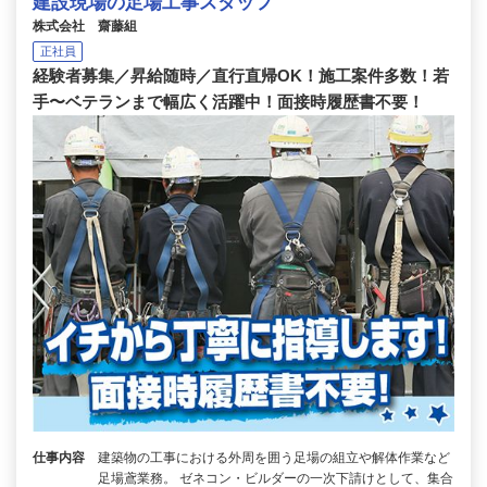
建設現場の足場工事スタッフ
株式会社 齋藤組
正社員
経験者募集／昇給随時／直行直帰OK！施工案件多数！若
手〜ベテランまで幅広く活躍中！面接時履歴書不要！
仕事内容
建築物の工事における外周を囲う足場の組立や解体作業など
足場鳶業務。 ゼネコン・ビルダーの一次下請けとして、集合