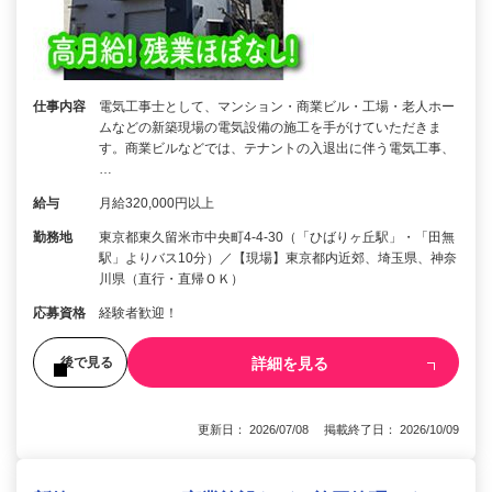
仕事内容
電気工事士として、マンション・商業ビル・工場・老人ホー
ムなどの新築現場の電気設備の施工を手がけていただきま
す。商業ビルなどでは、テナントの入退出に伴う電気工事、
…
給与
月給320,000円以上
勤務地
東京都東久留米市中央町4-4-30（「ひばりヶ丘駅」・「田無
駅」よりバス10分）／【現場】東京都内近郊、埼玉県、神奈
川県（直行・直帰ＯＫ）
応募資格
経験者歓迎！
詳細を見る
後で見る
更新日： 2026/07/08 掲載終了日： 2026/10/09