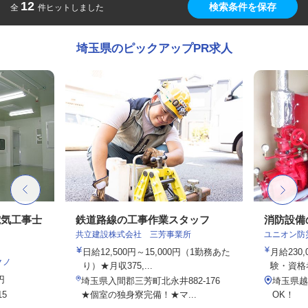
12
検索条件を保存
全
件ヒットしました
埼玉県のピックアップPR求人
電気工事士
鉄道路線の工事作業スタッフ
消防設備
共立建設株式会社 三芳事業所
ユニオン防
日給12,500円～15,000円（1勤務あた
月給230,
クノ
り）★月収375,...
験・資格考
円
埼玉県入間郡三芳町北永井882-176
埼玉県越
5
★個室の独身寮完備！★マ...
OK！