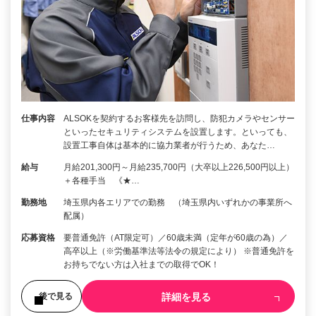
仕事内容
ALSOKを契約するお客様先を訪問し、防犯カメラやセンサー
といったセキュリティシステムを設置します。といっても、
設置工事自体は基本的に協力業者が行うため、あなた…
給与
月給201,300円～月給235,700円（大卒以上226,500円以上）
＋各種手当 《★…
勤務地
埼玉県内各エリアでの勤務 （埼玉県内いずれかの事業所へ
配属）
応募資格
要普通免許（AT限定可）／60歳未満（定年が60歳の為）／
高卒以上（※労働基準法等法令の規定により） ※普通免許を
お持ちでない方は入社までの取得でOK！
詳細を見る
後で見る