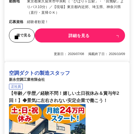
勤務地
東京都東久留米市中央町（「ひばりヶ丘駅」・「田無駅」よ
りバス10分）／【現場】東京都内近郊、埼玉県、神奈川県
（直行・直帰ＯＫ）
応募資格
経験者歓迎！
詳細を見る
後で見る
更新日： 2026/07/08 掲載終了日： 2026/10/09
空調ダクトの製造スタッフ
新永空調工業有限会社
正社員
【年齢／学歴／経験不問！嬉しい土日祝休み＆賞与年2
回！】◆景気に左右されない安定企業で働こう！