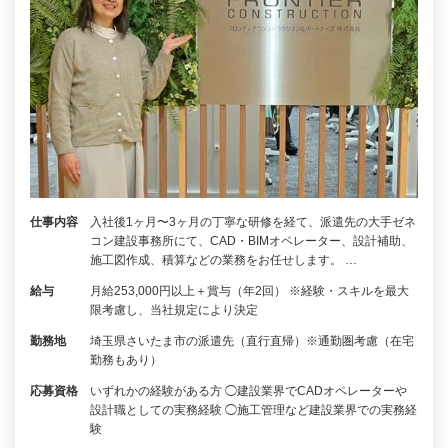
仕事内容
入社後1ヶ月〜3ヶ月の丁寧な研修を経て、派遣先の大手ゼネ
コン建設事務所にて、CAD・BIMオペレーター、設計補助、
施工図作成、積算などの業務をお任せします。 …
給与
月給253,000円以上＋賞与（年2回） ※経験・スキルを最大
限考慮し、当社規定により決定
勤務地
埼玉県さいたま市の派遣先（直行直帰）※通勤圏考慮（在宅
勤務もあり）
応募資格
いずれかの経験がある方 ◯建設業界でCADオペレーターや
設計職としての実務経験 ◯施工管理など建設業界での実務経
験