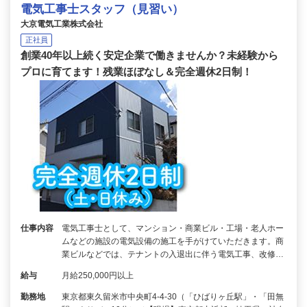
電気工事士スタッフ（見習い）
大京電気工業株式会社
正社員
創業40年以上続く安定企業で働きませんか？未経験から
プロに育てます！残業ほぼなし＆完全週休2日制！
仕事内容
電気工事士として、マンション・商業ビル・工場・老人ホー
ムなどの施設の電気設備の施工を手がけていただきます。商
業ビルなどでは、テナントの入退出に伴う電気工事、改修…
給与
月給250,000円以上
勤務地
東京都東久留米市中央町4-4-30（「ひばりヶ丘駅」・「田無