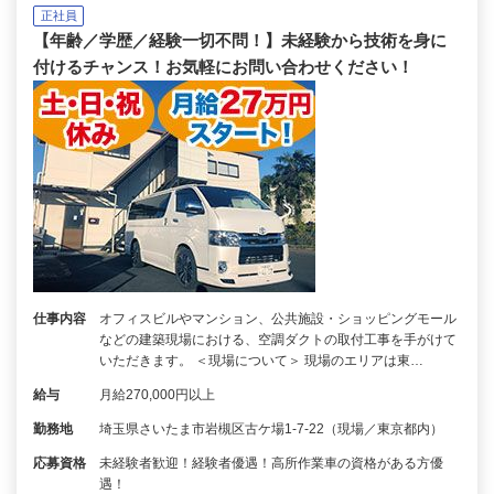
正社員
【年齢／学歴／経験一切不問！】未経験から技術を身に
付けるチャンス！お気軽にお問い合わせください！
仕事内容
オフィスビルやマンション、公共施設・ショッピングモール
などの建築現場における、空調ダクトの取付工事を手がけて
いただきます。 ＜現場について＞ 現場のエリアは東…
給与
月給270,000円以上
勤務地
埼玉県さいたま市岩槻区古ケ場1-7-22（現場／東京都内）
応募資格
未経験者歓迎！経験者優遇！高所作業車の資格がある方優
遇！