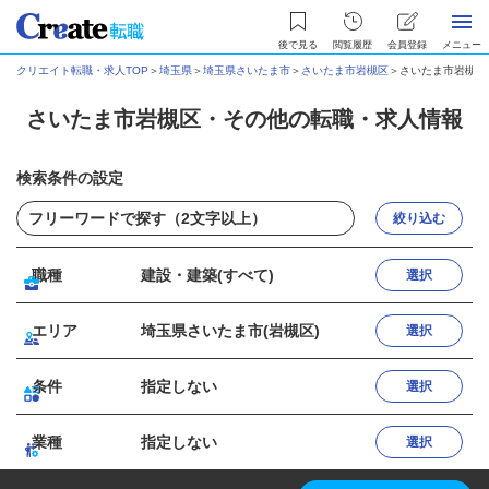
後で見る
閲覧履歴
会員登録
メニュー
クリエイト転職・求人TOP
＞
埼玉県
＞
埼玉県さいたま市
＞
さいたま市岩槻区
＞
さいたま市岩槻区
さいたま市岩槻区・その他の転職・求人情報
検索条件の設定
絞り込む
職種
建設・建築(すべて)
選択
エリア
埼玉県さいたま市(岩槻区)
選択
条件
指定しない
選択
業種
指定しない
選択