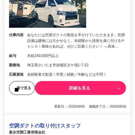
仕事内容
あなたには空調ダクトの製造を手がけていただきます。空調
設備は建物には欠かせなく、未経験から技術を身に付けるチ
ャンス！興味があれば、ぜひご応募ください！ ＜具体…
給与
月給240,000円以上
勤務地
埼玉県さいたま市岩槻区古ケ場1-7-22
応募資格
未経験者大歓迎！学歴／経験／年齢などは不問！
詳細を見る
後で見る
更新日： 2025/09/05 掲載終了日： 2026/08/28
空調ダクトの取り付けスタッフ
新永空調工業有限会社