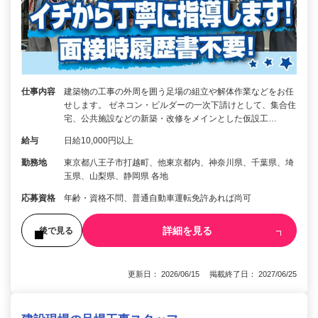
仕事内容
建築物の工事の外周を囲う足場の組立や解体作業などをお任
せします。 ゼネコン・ビルダーの一次下請けとして、集合住
宅、公共施設などの新築・改修をメインとした仮設工…
給与
日給10,000円以上
勤務地
東京都八王子市打越町、他東京都内、神奈川県、千葉県、埼
玉県、山梨県、静岡県 各地
応募資格
年齢・資格不問、普通自動車運転免許あれば尚可
詳細を見る
後で見る
更新日： 2026/06/15 掲載終了日： 2027/06/25