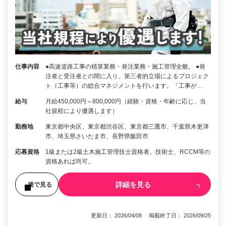
仕事内容
●高速道路工事の積算業務・発注業務・施工管理全般。 ●発
注者と受注者との間に入り、第三者的立場によるプロジェク
ト（工事等）の総合マネジメントを行います。「工事が…
給与
月給450,000円～800,000円（経験・資格・年齢に応じ、当
社規程により優遇します）
勤務地
東京都中央区、東京都渋谷区、東京都三鷹市、千葉県木更津
市、埼玉県さいたま市、長野県飯田市
応募資格
1級または2級土木施工管理技士資格者。技術士、RCCM等の
資格あれば尚可。
詳細を見る
後で見る
更新日： 2026/04/08 掲載終了日： 2026/09/25