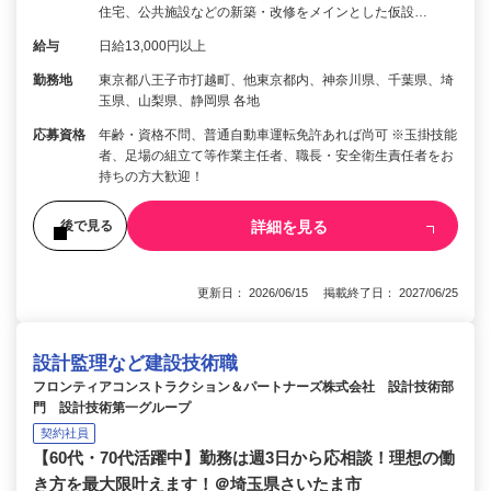
住宅、公共施設などの新築・改修をメインとした仮設…
給与
日給13,000円以上
勤務地
東京都八王子市打越町、他東京都内、神奈川県、千葉県、埼
玉県、山梨県、静岡県 各地
応募資格
年齢・資格不問、普通自動車運転免許あれば尚可 ※玉掛技能
者、足場の組立て等作業主任者、職長・安全衛生責任者をお
持ちの方大歓迎！
詳細を見る
後で見る
更新日： 2026/06/15 掲載終了日： 2027/06/25
設計監理など建設技術職
フロンティアコンストラクション＆パートナーズ株式会社 設計技術部
門 設計技術第一グループ
契約社員
【60代・70代活躍中】勤務は週3日から応相談！理想の働
き方を最大限叶えます！＠埼玉県さいたま市