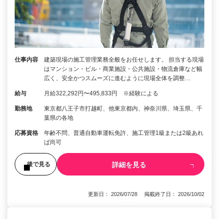
仕事内容
建築現場の施工管理業務全般をお任せします。 担当する現場
はマンション・ビル・商業施設・公共施設・物流倉庫など幅
広く、安全かつスムーズに進むように現場全体を調整…
給与
月給322,292円〜495,833円 ※経験による
勤務地
東京都八王子市打越町、他東京都内、神奈川県、埼玉県、千
葉県の各地
応募資格
年齢不問、普通自動車運転免許、施工管理1級または2級あれ
ば尚可
詳細を見る
後で見る
更新日： 2026/07/28 掲載終了日： 2026/10/02