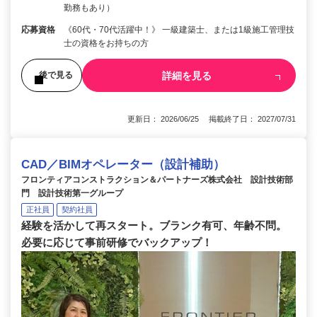
勤務もあり）
応募資格
《60代・70代活躍中！》 一級建築士、または1級施工管理技
士の資格をお持ちの方
詳細を見る
後で見る
更新日： 2026/06/25 掲載終了日： 2027/07/31
CAD／BIMオペレーター（設計補助）
フロンティアコンストラクション＆パートナーズ株式会社 設計技術部
門 設計技術第一グループ
正社員
契約社員
経験を活かして再スタート。ブランク有可、年齢不問。
必要に応じて事前研修でバックアップ！