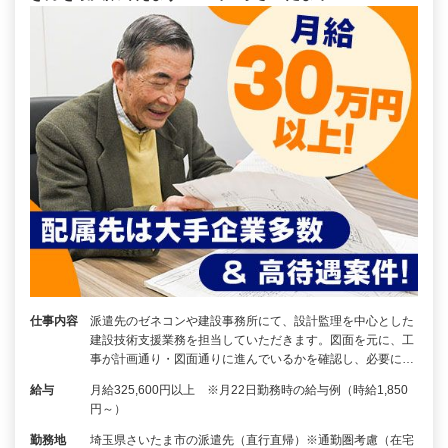
仕事内容
派遣先のゼネコンや建設事務所にて、設計監理を中心とした
建設技術支援業務を担当していただきます。図面を元に、工
事が計画通り・図面通りに進んでいるかを確認し、必要に…
給与
月給325,600円以上 ※月22日勤務時の給与例（時給1,850
円～）
勤務地
埼玉県さいたま市の派遣先（直行直帰）※通勤圏考慮（在宅