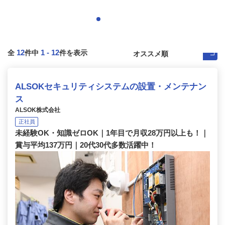
12
1
-
12
全
件中
件を表示
ALSOKセキュリティシステムの設置・メンテナン
ス
ALSOK株式会社
正社員
未経験OK・知識ゼロOK｜1年目で月収28万円以上も！｜
賞与平均137万円｜20代30代多数活躍中！