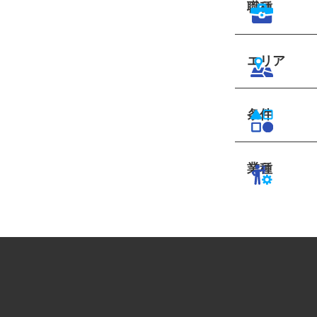
職種
エリア
条件
業種