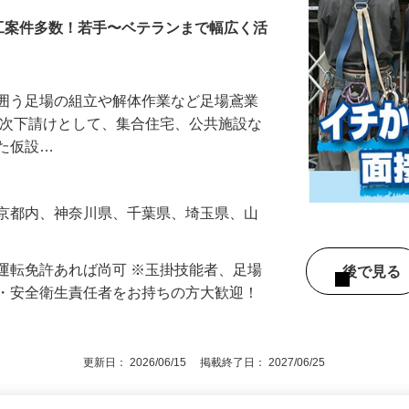
工案件多数！若手〜ベテランまで幅広く活
を囲う足場の組立や解体作業など足場鳶業
一次下請けとして、集合住宅、公共施設な
した仮設…
東京都内、神奈川県、千葉県、埼玉県、山
運転免許あれば尚可 ※玉掛技能者、足場
後で見
長・安全衛生責任者をお持ちの方大歓迎！
更新日： 2026/06/15 掲載終了日： 2027/06/25