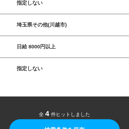
指定しない
埼玉県その他(川越市)
日給 8000円以上
指定しない
4
全
件ヒットしました