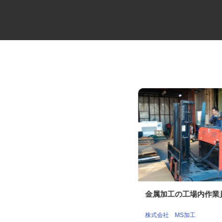
夜間2t・3tドライバー
金属加工の工場内作