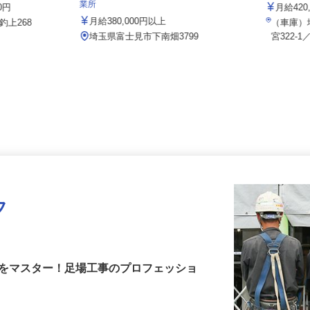
株式会社
株式会社サカイアゼットロジ 富士見営
業所
00円
月給4
月給380,000円以上
釣上268
（車庫
埼玉県富士見市下南畑3799
宮322
フ
術をマスター！足場工事のプロフェッショ