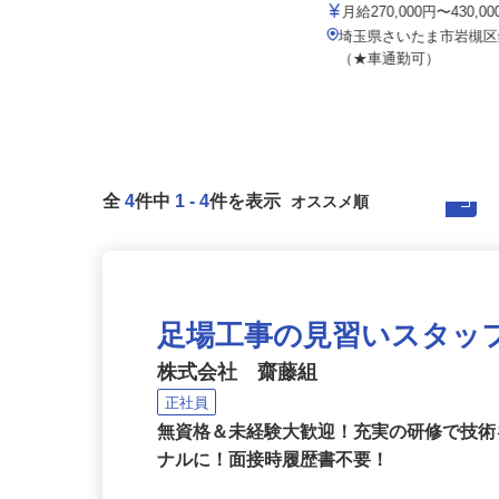
株式会社麻妃ライン
株式会社 MS加工
月給420,000円以上
月給270,000円〜430,0
（車庫）埼玉県さいたま市岩槻区長
埼玉県さいたま市岩槻区
宮322-1／埼玉県吉川市中央3...
（★車通勤可）
全
4
件中
1
-
4
件を表示
足場工事の見習いスタッ
株式会社 齋藤組
正社員
無資格＆未経験大歓迎！充実の研修で技
ナルに！面接時履歴書不要！