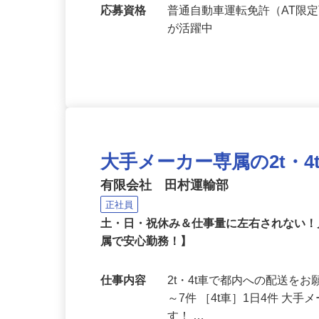
市、上尾市（他にも複数エ
す）
応募資格
普通自動車運転免許（AT限
が活躍中
大手メーカー専属の2t・
有限会社 田村運輸部
正社員
土・日・祝休み＆仕事量に左右されない！
属で安心勤務！】