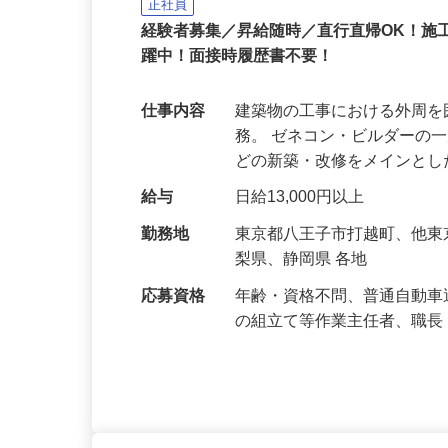
株式会社 齋藤組
正社員
経験者募集／昇給随時／直行直帰OK！施
躍中！面接時履歴書不要！
仕事内容
建築物の工事における外周
務。 ゼネコン・ビルダーの
どの新築・改修をメインと
給与
日給13,000円以上
勤務地
東京都八王子市打越町、他
梨県、静岡県 各地
応募資格
年齢・資格不問、普通自動車
の組立て等作業主任者、職