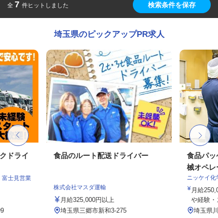
7
検索条件を保存
全
件ヒットしました
埼玉県のピックアップPR求人
ックドライ
食品のルート配送ドライバー
食品パッ
械オペレ
ニッケイ化
 富士見営業
株式会社マスダ運輸
月給250,
月給325,000円以上
や経験・ス
9
埼玉県三郷市新和3-275
埼玉県川