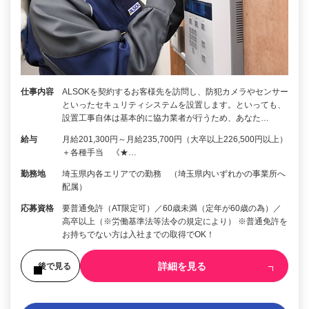
仕事内容
ALSOKを契約するお客様先を訪問し、防犯カメラやセンサー
といったセキュリティシステムを設置します。といっても、
設置工事自体は基本的に協力業者が行うため、あなた…
給与
月給201,300円～月給235,700円（大卒以上226,500円以上）
＋各種手当 《★…
勤務地
埼玉県内各エリアでの勤務 （埼玉県内いずれかの事業所へ
配属）
応募資格
要普通免許（AT限定可）／60歳未満（定年が60歳の為）／
高卒以上（※労働基準法等法令の規定により） ※普通免許を
お持ちでない方は入社までの取得でOK！
詳細を見る
後で見る