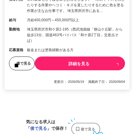
たりする作業やヘコミ・キズを直したりするために色を塗る
作業が主なお仕事です。 埼玉県所沢市にある…
給与
月給400,000円～450,000円以上
勤務地
埼玉県所沢市和ケ原2‐195（西武池袋線「狭山ケ丘駅」から
徒歩13分、国道463号バイパス「和ケ原2丁目」交差点そ
ば）
応募資格
板金または塗装経験がある方
詳細を見る
後で見る
更新日： 2026/05/19 掲載終了日： 2026/09/04
1
気になる求人は
「
後で見る
」で保存！