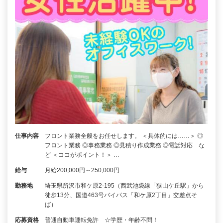
仕事内容
フロント業務全般をお任せします。 ＜具体的には……＞ ◎
フロント業務 ◎事務業務 ◎見積り作成業務 ◎電話対応 な
ど ＜ココがポイント！＞ …
給与
月給200,000円～250,000円
勤務地
埼玉県所沢市和ケ原2‐195（西武池袋線「狭山ケ丘駅」から
徒歩13分、国道463号バイパス「和ケ原2丁目」交差点そ
ば）
応募資格
普通自動車運転免許 ☆学歴・年齢不問！