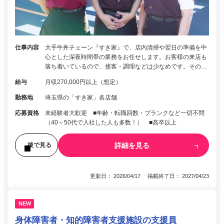
仕事内容
大手牛丼チェーン『すき家』で、店内清掃や翌日の準備を中
心とした深夜時間帯の業務をお任せします。お客様の来店も
落ち着いているので、接客・調理などは少なめです。その…
給与
月収270,000円以上（想定）
勤務地
埼玉県の「すき家」各店舗
応募資格
未経験者大歓迎 ■年齢・転職回数・ブランクなど一切不問
（40～50代で入社した人も多数！） ■高卒以上
詳細を見る
後で見る
更新日： 2026/04/17 掲載終了日： 2027/04/23
NEW
身体障害者・知的障害者支援施設の支援員