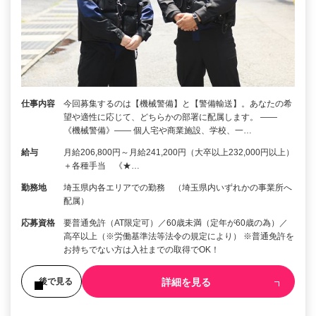
仕事内容
今回募集するのは【機械警備】と【警備輸送】。あなたの希
望や適性に応じて、どちらかの部署に配属します。 ――
《機械警備》―― 個人宅や商業施設、学校、一…
給与
月給206,800円～月給241,200円（大卒以上232,000円以上）
＋各種手当 《★…
勤務地
埼玉県内各エリアでの勤務 （埼玉県内いずれかの事業所へ
配属）
応募資格
要普通免許（AT限定可）／60歳未満（定年が60歳の為）／
高卒以上（※労働基準法等法令の規定により） ※普通免許を
お持ちでない方は入社までの取得でOK！
詳細を見る
後で見る