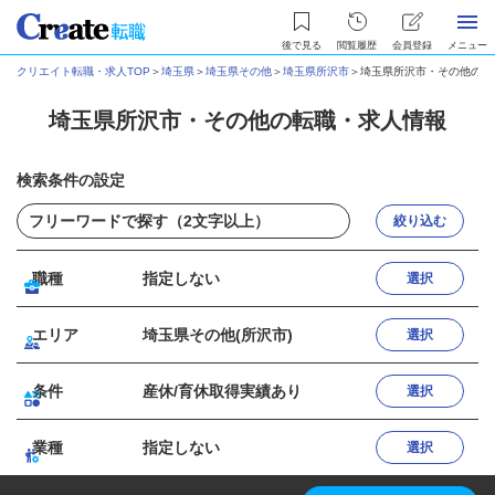
後で見る
閲覧履歴
会員登録
メニュー
クリエイト転職・求人TOP
＞
埼玉県
＞
埼玉県その他
＞
埼玉県所沢市
＞
埼玉県所沢市・その他の転
埼玉県所沢市・その他の転職・求人情報
検索条件の設定
絞り込む
職種
指定しない
選択
エリア
埼玉県その他(所沢市)
選択
条件
産休/育休取得実績あり
選択
業種
指定しない
選択