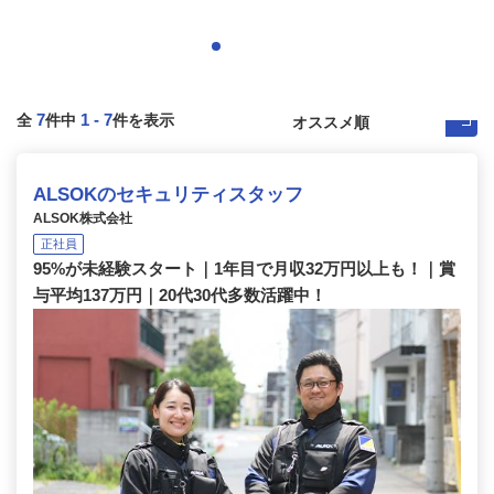
7
1
-
7
全
件中
件を表示
ALSOKのセキュリティスタッフ
ALSOK株式会社
正社員
95%が未経験スタート｜1年目で月収32万円以上も！｜賞
与平均137万円｜20代30代多数活躍中！