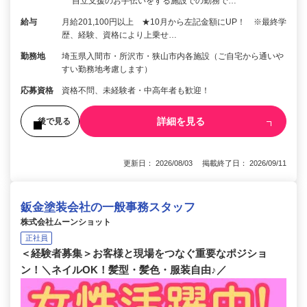
自立支援のお手伝いをする施設での勤務で…
給与
月給201,100円以上 ★10月から左記金額にUP！ ※最終学
歴、経験、資格により上乗せ…
勤務地
埼玉県入間市・所沢市・狭山市内各施設（ご自宅から通いや
すい勤務地考慮します）
応募資格
資格不問、未経験者・中高年者も歓迎！
詳細を見る
後で見る
更新日： 2026/08/03 掲載終了日： 2026/09/11
鈑金塗装会社の一般事務スタッフ
株式会社ムーンショット
正社員
＜経験者募集＞お客様と現場をつなぐ重要なポジショ
ン！＼ネイルOK！髪型・髪色・服装自由♪／