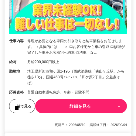
仕事内容
修理が必要となる車両の引き取りと納車業務をお任せしま
す。 ＜具体的には……＞ ◎お客様宅から車の引取 ◎修理が
完了した車をお客様宅へ納車 ◎洗車 な…
給与
月給200,000円以上
勤務地
埼玉県所沢市和ケ原2‐195（西武池袋線「狭山ケ丘駅」から
徒歩13分、国道463号バイパス「和ケ原2丁目」交差点そ
ば）
応募資格
普通自動車運転免許、年齢・経験不問
詳細を見る
後で見る
更新日： 2026/05/19 掲載終了日： 2026/09/04