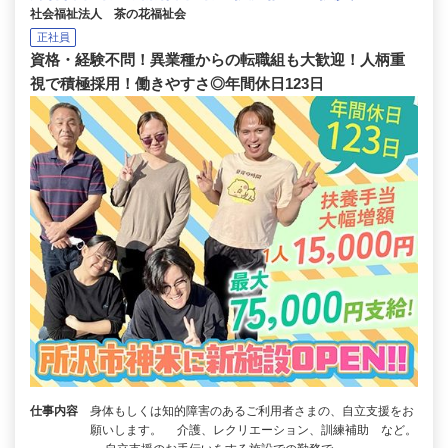
社会福祉法人 茶の花福祉会
正社員
資格・経験不問！異業種からの転職組も大歓迎！人柄重
視で積極採用！働きやすさ◎年間休日123日
仕事内容
身体もしくは知的障害のあるご利用者さまの、自立支援をお
願いします。 介護、レクリエーション、訓練補助 など。