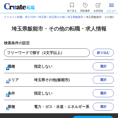
後で見る
閲覧履歴
会員登録
メニュー
クリエイト転職・求人TOP
＞
埼玉県
＞
埼玉県その他
＞
埼玉県飯能市
＞
埼玉県飯能市・その他の転
埼玉県飯能市・その他の転職・求人情報
検索条件の設定
絞り込む
職種
指定しない
選択
エリア
埼玉県その他(飯能市)
選択
条件
指定しない
選択
業種
電力・ガス・水道・エネルギー系
選択