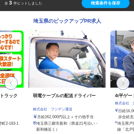
3
検索条件を保存
全
件ヒットしました
埼玉県のピックアップPR求人
送トラック
弱電ケーブルの配送ドライバー
4t平ゲ
株式会社 
株式会社 フジデン運送
日給16
月給262,000円以上＋その他手当
歩合給支
-193-1
埼玉県三郷市新和（県道21号沿い・
埼玉県戸田
新和橋近く）
線「北戸田