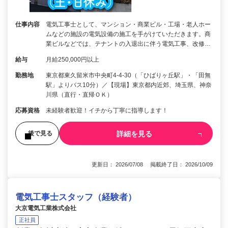
仕事内容
電気工事士として、マンション・商業ビル・工場・老人ホー
ムなどの施設の電気設備の施工を手がけていただきます。商
業ビルなどでは、テナントの入退出に伴う電気工事、改修…
給与
月給250,000円以上
勤務地
東京都東久留米市中央町4-4-30（「ひばりヶ丘駅」・「田無
駅」よりバス10分）／【現場】東京都内近郊、埼玉県、神奈
川県（直行・直帰ＯＫ）
応募資格
未経験者歓迎！イチから丁寧に指導します！
詳細を見る
後で見る
更新日： 2026/07/08 掲載終了日： 2026/10/09
電気工事士スタッフ（経験者）
大京電気工業株式会社
正社員