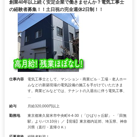
創業40年以上続く安定企業で働きませんか？電気工事士
の経験者募集！！土日祝の完全週休2日制！！
仕事内容
電気工事士として、マンション・商業ビル・工場・老人ホー
ムなどの新築現場の電気設備の施工を手がけていただきま
す。商業ビルなどでは、テナントの入退出に伴う電気工事、
…
給与
月給320,000円以上
勤務地
東京都東久留米市中央町4-4-30（「ひばりヶ丘駅」・「田無
駅」よりバス10分）／【現場】東京都内近郊、埼玉県、神奈
川県（直行・直帰ＯＫ）
応募資格
経験者歓迎！