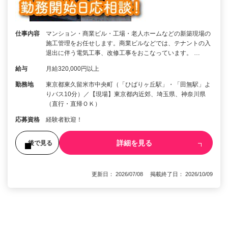
仕事内容
マンション・商業ビル・工場・老人ホームなどの新築現場の
施工管理をお任せします。商業ビルなどでは、テナントの入
退出に伴う電気工事、改修工事をおこなっています。 …
給与
月給320,000円以上
勤務地
東京都東久留米市中央町（「ひばりヶ丘駅」・「田無駅」よ
りバス10分）／【現場】東京都内近郊、埼玉県、神奈川県
（直行・直帰ＯＫ）
応募資格
経験者歓迎！
詳細を見る
後で見る
更新日： 2026/07/08 掲載終了日： 2026/10/09
1