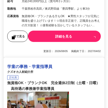
給与
月給240,000円以上（賞与年2ヶ月分）
勤務地
千葉県柏市高田／東武野田線「豊四季駅」より車3分
応募資格
無資格OK・ブランクある方もOK ★男性スタッフが元気に
職場を盛り上げています！☆現在非正規で、正職員をお考え
の方大歓迎！ ☆接客経験を活かしているスタッフもい…
詳細を見る
後で見る
更新日： 2026/08/05 掲載終了日： 2027/04/02
学童の事務・学童指導員
クズオカ人材紹介所
正社員
無資格OK・ブランクOK 完全週休2日制（土曜・日曜）
高待遇の事務兼学童指導員