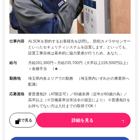
仕事内容
ALSOKを契約するお客様先を訪問し、防犯カメラやセンサー
といったセキュリティシステムを設置します。といっても、
設置工事自体は基本的に協力業者が行うため、あなた…
給与
月給201,300円～月給235,700円（大卒以上226,500円以上）
＋各種手当 《★…
勤務地
埼玉県内各エリアでの勤務 （埼玉県内いずれかの事業所へ
配属）
応募資格
要普通免許（AT限定可）／60歳未満（定年が60歳の為）／
高卒以上（※労働基準法等法令の規定により） ※普通免許を
お持ちでない方は入社までの取得でOK！
詳細を見る
後で見る