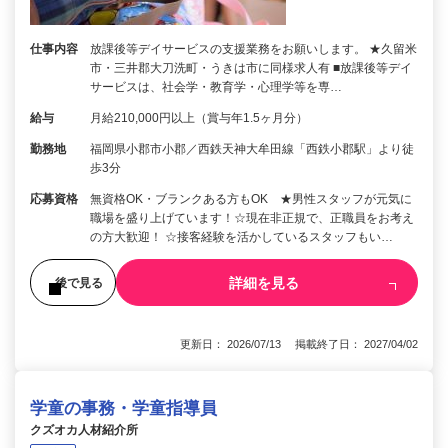
仕事内容
放課後等デイサービスの支援業務をお願いします。 ★久留米
市・三井郡大刀洗町・うきは市に同様求人有 ■放課後等デイ
サービスは、社会学・教育学・心理学等を専…
給与
月給210,000円以上（賞与年1.5ヶ月分）
勤務地
福岡県小郡市小郡／西鉄天神大牟田線「西鉄小郡駅」より徒
歩3分
応募資格
無資格OK・ブランクある方もOK ★男性スタッフが元気に
職場を盛り上げています！☆現在非正規で、正職員をお考え
の方大歓迎！ ☆接客経験を活かしているスタッフもい…
詳細を見る
後で見る
更新日： 2026/07/13 掲載終了日： 2027/04/02
学童の事務・学童指導員
クズオカ人材紹介所