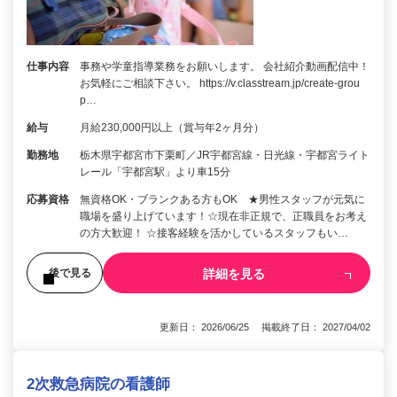
仕事内容
事務や学童指導業務をお願いします。 会社紹介動画配信中！
お気軽にご相談下さい。 https://v.classtream.jp/create-grou
p…
給与
月給230,000円以上（賞与年2ヶ月分）
勤務地
栃木県宇都宮市下栗町／JR宇都宮線・日光線・宇都宮ライト
レール「宇都宮駅」より車15分
応募資格
無資格OK・ブランクある方もOK ★男性スタッフが元気に
職場を盛り上げています！☆現在非正規で、正職員をお考え
の方大歓迎！ ☆接客経験を活かしているスタッフもい…
詳細を見る
後で見る
更新日： 2026/06/25 掲載終了日： 2027/04/02
2次救急病院の看護師