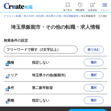
後で見る
閲覧履歴
会員登録
メニュー
クリエイト転職・求人TOP
＞
埼玉県
＞
埼玉県その他
＞
埼玉県飯能市
＞
埼玉県飯能市・その他の転
埼玉県飯能市・その他の転職・求人情報
検索条件の設定
絞り込む
職種
指定しない
選択
エリア
埼玉県その他(飯能市)
選択
条件
第二新卒歓迎
選択
業種
指定しない
選択