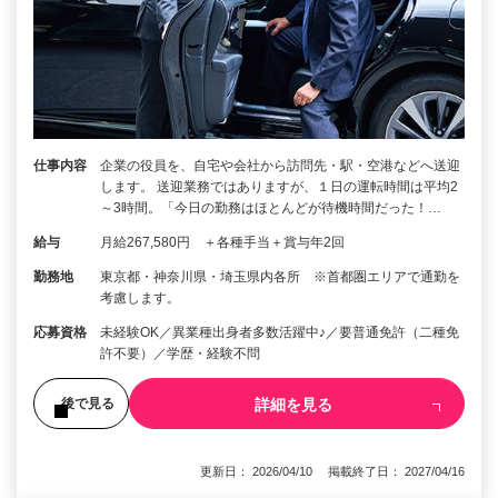
仕事内容
企業の役員を、自宅や会社から訪問先・駅・空港などへ送迎
します。 送迎業務ではありますが、１日の運転時間は平均2
～3時間。「今日の勤務はほとんどが待機時間だった！…
給与
月給267,580円 ＋各種手当＋賞与年2回
勤務地
東京都・神奈川県・埼玉県内各所 ※首都圏エリアで通勤を
考慮します。
応募資格
未経験OK／異業種出身者多数活躍中♪／要普通免許（二種免
許不要）／学歴・経験不問
詳細を見る
後で見る
更新日： 2026/04/10 掲載終了日： 2027/04/16