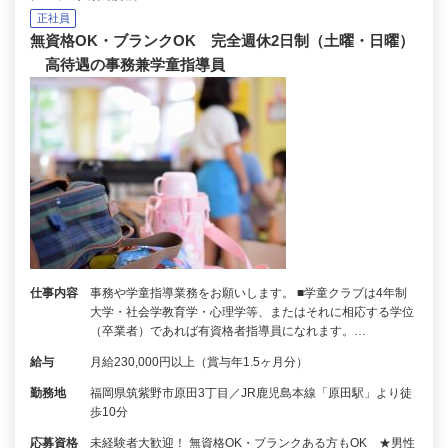
正社員
無資格OK・ブランクOK 完全週休2日制（土曜・日曜）
高待遇の事務兼学童指導員
仕事内容
事務や学童指導業務をお願いします。 ■学童クラブは4年制
大学・社会学教育学・心理学等、またはそれに相応する学位
（卒業者）であれば有資格者指導員になれます。…
給与
月給230,000円以上（賞与年1.5ヶ月分）
勤務地
福岡県筑紫野市原田3丁目／JR鹿児島本線「原田駅」より徒
歩10分
応募資格
未経験者大歓迎！ 無資格OK・ブランクある方もOK ★男性