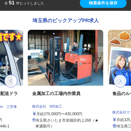
51
検索条件を保存
全
件ヒットしました
埼玉県のピックアップPR求人
ト配送ドラ
金属加工の工場内作業員
食品のル
株式会社 MS加工
am 三芳車
株式会社マ
月給270,000円〜430,000円
円
月給325
埼玉県さいたま市岩槻区釣上268（★
6-1
車通勤可）
埼玉県三