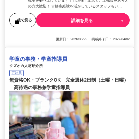
職場を盛り上げています！☆現在非正規で、正職員をお考え
の方大歓迎！ ☆接客経験を活かしているスタッフもい…
詳細を見る
後で見る
更新日： 2026/06/25 掲載終了日： 2027/04/02
学童の事務・学童指導員
クズオカ人材紹介所
正社員
無資格OK・ブランクOK 完全週休2日制（土曜・日曜）
高待遇の事務兼学童指導員