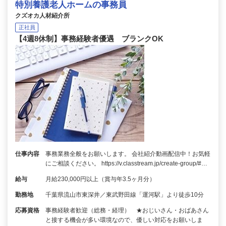
特別養護老人ホームの事務員
クズオカ人材紹介所
正社員
【4週8休制】事務経験者優遇 ブランクOK
仕事内容
事務業務全般をお願いします。 会社紹介動画配信中！お気軽
にご相談ください。 https://v.classtream.jp/create-group/#…
給与
月給230,000円以上（賞与年3.5ヶ月分）
勤務地
千葉県流山市東深井／東武野田線「運河駅」より徒歩10分
応募資格
事務経験者歓迎（総務・経理） ★おじいさん・おばあさん
と接する機会が多い環境なので、優しい対応をお願いしま