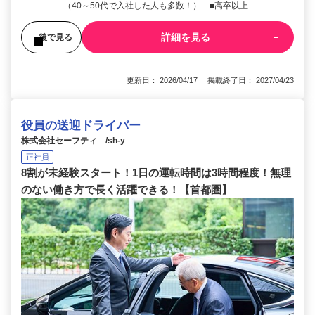
（40～50代で入社した人も多数！） ■高卒以上
詳細を見る
後で見る
更新日： 2026/04/17 掲載終了日： 2027/04/23
役員の送迎ドライバー
株式会社セーフティ /sh-y
正社員
8割が未経験スタート！1日の運転時間は3時間程度！無理
のない働き方で長く活躍できる！【首都圏】