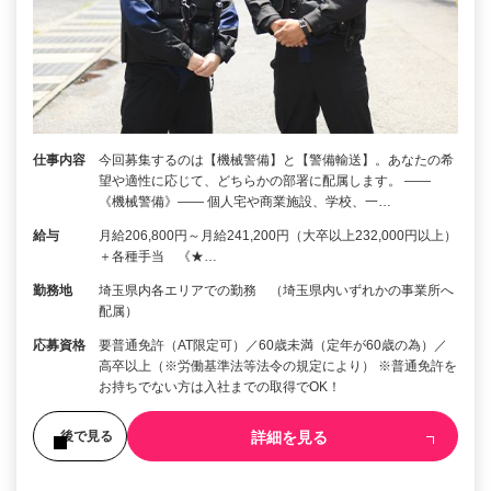
仕事内容
今回募集するのは【機械警備】と【警備輸送】。あなたの希
望や適性に応じて、どちらかの部署に配属します。 ――
《機械警備》―― 個人宅や商業施設、学校、一…
給与
月給206,800円～月給241,200円（大卒以上232,000円以上）
＋各種手当 《★…
勤務地
埼玉県内各エリアでの勤務 （埼玉県内いずれかの事業所へ
配属）
応募資格
要普通免許（AT限定可）／60歳未満（定年が60歳の為）／
高卒以上（※労働基準法等法令の規定により） ※普通免許を
お持ちでない方は入社までの取得でOK！
詳細を見る
後で見る