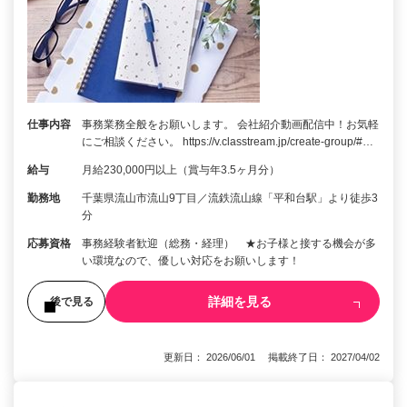
仕事内容
事務業務全般をお願いします。 会社紹介動画配信中！お気軽
にご相談ください。 https://v.classtream.jp/create-group/#…
給与
月給230,000円以上（賞与年3.5ヶ月分）
勤務地
千葉県流山市流山9丁目／流鉄流山線「平和台駅」より徒歩3
分
応募資格
事務経験者歓迎（総務・経理） ★お子様と接する機会が多
い環境なので、優しい対応をお願いします！
詳細を見る
後で見る
更新日： 2026/06/01 掲載終了日： 2027/04/02