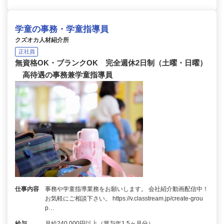
学童の事務・学童指導員
クズオカ人材紹介所
正社員
無資格OK・ブランクOK 完全週休2日制（土曜・日曜）
高待遇の事務兼学童指導員
仕事内容
事務や学童指導業務をお願いします。 会社紹介動画配信中！
お気軽にご相談下さい。 https://v.classtream.jp/create-grou
p…
給与
月給240,000円以上（賞与年1.5ヶ月分）