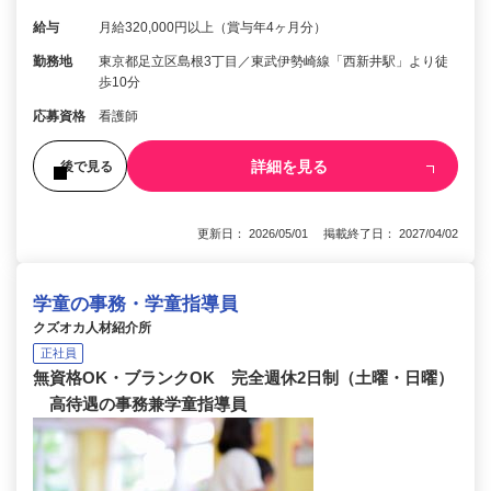
給与
月給320,000円以上（賞与年4ヶ月分）
勤務地
東京都足立区島根3丁目／東武伊勢崎線「西新井駅」より徒
歩10分
応募資格
看護師
詳細を見る
後で見る
更新日： 2026/05/01 掲載終了日： 2027/04/02
学童の事務・学童指導員
クズオカ人材紹介所
正社員
無資格OK・ブランクOK 完全週休2日制（土曜・日曜）
高待遇の事務兼学童指導員