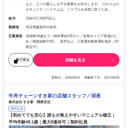
など、人々の暮らしを守る業務をお任せします。 ◎セコムの
セキュリティシステムは、トラブルを未然に防ぐため…
給与
月給257,500円以上
勤務地
埼玉県飯能市内各所
応募資格
未経験39歳まで（例外事由3号のイ／長期キャリア形成のた
め／職業経験不問）、高卒以上 ◎普通自動車運転免許（AT
限定可）
詳細を見る
後で見る
更新日： 2026/06/15 掲載終了日： 2027/06/30
牛丼チェーンすき家の店舗スタッフ／深夜
株式会社 すき家 関東支社
契約社員
【初めてでも安心】誰もが覚えやすいマニュアル確立｜
平均年齢49.1歳｜最大9連休可｜契約社員