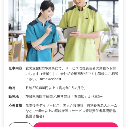
仕事内容
就労支援B型事業所にて、サービス管理責任者の業務をお願
いします（候補生）。 会社紹介動画配信中！お気軽にご相談
下さい。 https://v.classt…
給与
月給270,000円以上（賞与年1.5ヶ月分）
勤務地
茨城県石岡市柿岡／JR常磐線「石岡駅」より車5分
応募資格
放課後等デイサービス、老人介護施設、特別養護老人ホーム
などでの5年以上の経験者等（サービス管理責任者基礎研修
受講資格者）