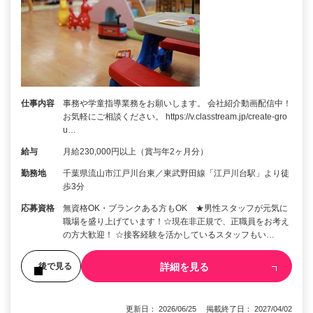
仕事内容
事務や学童指導業務をお願いします。 会社紹介動画配信中！
お気軽にご相談ください。 https://v.classtream.jp/create-gro
u…
給与
月給230,000円以上（賞与年2ヶ月分）
勤務地
千葉県流山市江戸川台東／東武野田線「江戸川台駅」より徒
歩3分
応募資格
無資格OK・ブランクある方もOK ★男性スタッフが元気に
職場を盛り上げています！☆現在非正規で、正職員をお考え
の方大歓迎！ ☆接客経験を活かしているスタッフもい…
詳細を見る
後で見る
更新日： 2026/06/25 掲載終了日： 2027/04/02