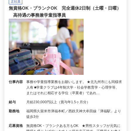
正社員
無資格OK・ブランクOK 完全週休2日制（土曜・日曜）
高待遇の事務兼学童指導員
仕事内容
事務や学童指導業務をお願いします。 ★北九州市にも同様求
人有 ■学童クラブは4年制大学・社会学教育学・心理学等、
またはそれに相応する学位（卒業者）であれ…
給与
月給230,000円以上（賞与年1.5ヶ月分）
勤務地
福岡県久留米市津福本町／西鉄天神大牟田線「津福駅」より
徒歩3分
応募資格
無資格OK・ブランクある方もOK ★男性スタッフが元気に