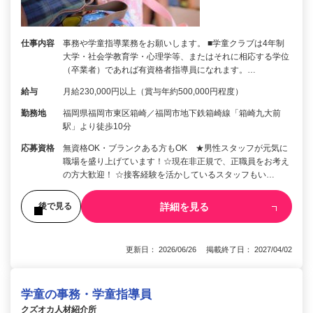
仕事内容
事務や学童指導業務をお願いします。 ■学童クラブは4年制
大学・社会学教育学・心理学等、またはそれに相応する学位
（卒業者）であれば有資格者指導員になれます。…
給与
月給230,000円以上（賞与年約500,000円程度）
勤務地
福岡県福岡市東区箱崎／福岡市地下鉄箱崎線「箱崎九大前
駅」より徒歩10分
応募資格
無資格OK・ブランクある方もOK ★男性スタッフが元気に
職場を盛り上げています！☆現在非正規で、正職員をお考え
の方大歓迎！ ☆接客経験を活かしているスタッフもい…
詳細を見る
後で見る
更新日： 2026/06/26 掲載終了日： 2027/04/02
学童の事務・学童指導員
クズオカ人材紹介所