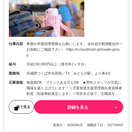
仕事内容
事務や学童指導業務をお願いします。 会社紹介動画配信中！
お気軽にご相談下さい。 https://v.classtream.jp/create-grou
p…
給与
月給230,000円以上（賞与年2ヶ月分）
勤務地
茨城県つくば市矢田部／TX「みどりの駅」より車4分
応募資格
無資格OK・ブランクある方もOK ★男性スタッフが元気に
職場を盛り上げています！☆児童発達支援管理責任者資格者
歓迎（別途俸給査定します）☆現在非正規で、正職員を…
詳細を見る
後で見る
更新日： 2026/06/25 掲載終了日： 2027/04/02