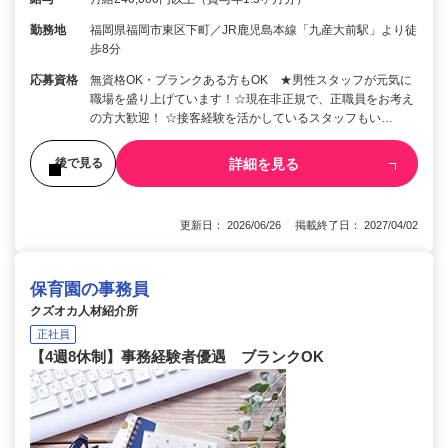
勤務地
福岡県福岡市東区下町／JR鹿児島本線「九産大前駅」より徒
歩8分
応募資格
無資格OK・ブランクある方もOK ★男性スタッフが元気に
職場を盛り上げています！☆現在非正規で、正職員をお考え
の方大歓迎！ ☆接客経験を活かしているスタッフもい…
詳細を見る
後で見る
更新日： 2026/06/26 掲載終了日： 2027/04/02
保育園の事務員
クズオカ人材紹介所
正社員
【4週8休制】事務経験者優遇 ブランクOK