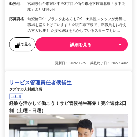
勤務地
宮城県仙台市泉区中央3丁目／仙台市地下鉄南北線「泉中央
駅」より徒歩5分
応募資格
無資格OK・ブランクある方もOK ★男性スタッフが元気に
職場を盛り上げています！☆現在非正規で、正職員をお考え
の方大歓迎！ ☆接客経験を活かしているスタッフもい…
詳細を見る
後で見る
更新日： 2026/06/25 掲載終了日： 2027/04/02
サービス管理責任者候補生
クズオカ人材紹介所
正社員
経験を活かして働こう！サビ管候補生募集！完全週休2日
制（土曜・日曜）