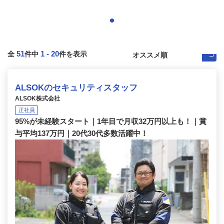
51
1
-
20
全
件中
件を表示
ALSOKのセキュリティスタッフ
ALSOK株式会社
正社員
95%が未経験スタート｜1年目で月収32万円以上も！｜賞
与平均137万円｜20代30代多数活躍中！