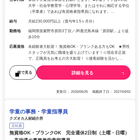
大学・社会学教育学・心理学等、またはそれに相応する学位
（卒業者）であれば有資格者指導員になれます。…
給与
月給230,000円以上（賞与年1.5ヶ月分）
勤務地
福岡県筑紫野市原田3丁目／JR鹿児島本線「原田駅」より徒
歩10分
応募資格
未経験者大歓迎！ 無資格OK・ブランクある方もOK ★男性
スタッフが元気に職場を盛り上げています！☆現在非正規
で、正職員をお考えの方大歓迎！ ☆接客経験を活かし…
詳細を見る
後で見る
更新日： 2026/06/26 掲載終了日： 2027/04/02
学童の事務・学童指導員
クズオカ人材紹介所
正社員
無資格OK・ブランクOK 完全週休2日制（土曜・日曜）