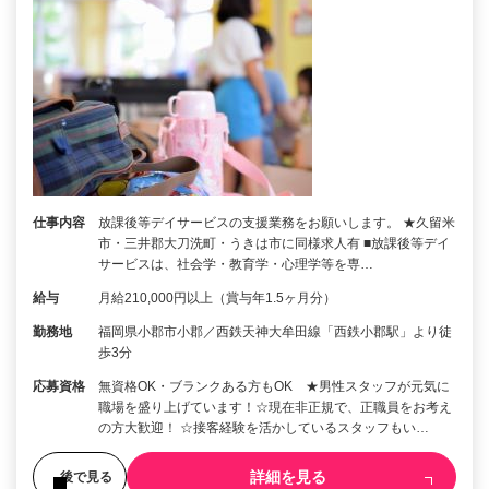
仕事内容
放課後等デイサービスの支援業務をお願いします。 ★久留米
市・三井郡大刀洗町・うきは市に同様求人有 ■放課後等デイ
サービスは、社会学・教育学・心理学等を専…
給与
月給210,000円以上（賞与年1.5ヶ月分）
勤務地
福岡県小郡市小郡／西鉄天神大牟田線「西鉄小郡駅」より徒
歩3分
応募資格
無資格OK・ブランクある方もOK ★男性スタッフが元気に
職場を盛り上げています！☆現在非正規で、正職員をお考え
の方大歓迎！ ☆接客経験を活かしているスタッフもい…
詳細を見る
後で見る