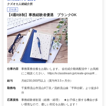
クズオカ人材紹介所
正社員
【4週8休制】事務経験者優遇 ブランクOK
仕事内容
事務業務全般をお願いします。 会社紹介動画配信中！お気軽
にご相談ください。 https://v.classtream.jp/create-group/#…
給与
月給230,000円以上（賞与年3.5ヶ月分）
勤務地
千葉県流山市流山9丁目／流鉄流山線「平和台駅」より徒歩3
分
応募資格
事務経験者歓迎（総務・経理） ★お子様と接する機会が多
い環境なので、優しい対応をお願いします！