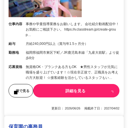
仕事内容
事務や学童指導業務をお願いします。 会社紹介動画配信中！
お気軽にご相談下さい。 https://v.classtream.jp/create-grou
p…
給与
月給240,000円以上（賞与年1.5ヶ月分）
勤務地
福岡県福岡市東区下町／JR鹿児島本線「九産大前駅」より徒
歩8分
応募資格
無資格OK・ブランクある方もOK ★男性スタッフが元気に
職場を盛り上げています！☆現在非正規で、正職員をお考え
の方大歓迎！ ☆接客経験を活かしているスタッフもい…
詳細を見る
後で見る
更新日： 2026/06/26 掲載終了日： 2027/04/02
保育園の事務員