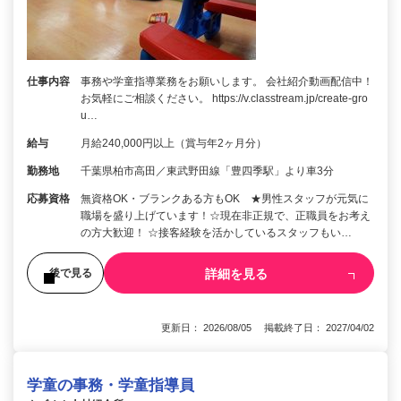
仕事内容
事務や学童指導業務をお願いします。 会社紹介動画配信中！
お気軽にご相談ください。 https://v.classtream.jp/create-gro
u…
給与
月給240,000円以上（賞与年2ヶ月分）
勤務地
千葉県柏市高田／東武野田線「豊四季駅」より車3分
応募資格
無資格OK・ブランクある方もOK ★男性スタッフが元気に
職場を盛り上げています！☆現在非正規で、正職員をお考え
の方大歓迎！ ☆接客経験を活かしているスタッフもい…
詳細を見る
後で見る
更新日： 2026/08/05 掲載終了日： 2027/04/02
学童の事務・学童指導員