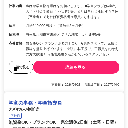
仕事内容
事務や学童指導業務をお願いします。 ■学童クラブは4年制
大学・社会学教育学・心理学等、またはそれに相応する学位
（卒業者）であれば有資格者指導員になれます。…
給与
月給240,000円以上（賞与年2ヶ月分）
勤務地
埼玉県八潮市南川崎／TX「八潮駅」より徒歩5分
応募資格
無資格OK・ブランクある方もOK ★男性スタッフが元気に
職場を盛り上げています！☆現在非正規で、正職員をお考え
の方大歓迎！ ☆接客経験を活かしているスタッフもい…
詳細を見る
後で見る
更新日： 2026/06/26 掲載終了日： 2027/04/02
学童の事務・学童指導員
クズオカ人材紹介所
正社員
無資格OK・ブランクOK 完全週休2日制（土曜・日曜）