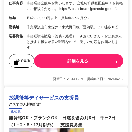
仕事内容
事務業務全般をお願いします。 会社紹介動画配信中！お気軽
にご相談ください。 https://v.classtream.jp/create-group/#…
給与
月給230,000円以上（賞与年3.5ヶ月分）
勤務地
千葉県流山市東深井／東武野田線「運河駅」より徒歩10分
応募資格
事務経験者歓迎（総務・経理） ★おじいさん・おばあさん
と接する機会が多い環境なので、優しい対応をお願いしま
す！
詳細を見る
後で見る
更新日： 2026/06/19 掲載終了日： 2027/04/02
放課後等デイサービスの支援員
クズオカ人材紹介所
正社員
無資格OK・ブランクOK 日曜を含み月8日＋半日2日
（1・2・8・12月以外） 支援員募集