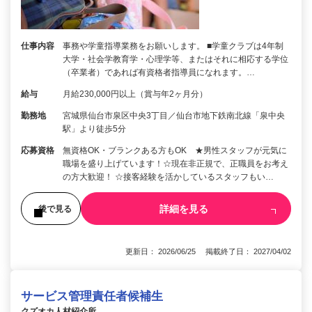
仕事内容
事務や学童指導業務をお願いします。 ■学童クラブは4年制
大学・社会学教育学・心理学等、またはそれに相応する学位
（卒業者）であれば有資格者指導員になれます。…
給与
月給230,000円以上（賞与年2ヶ月分）
勤務地
宮城県仙台市泉区中央3丁目／仙台市地下鉄南北線「泉中央
駅」より徒歩5分
応募資格
無資格OK・ブランクある方もOK ★男性スタッフが元気に
職場を盛り上げています！☆現在非正規で、正職員をお考え
の方大歓迎！ ☆接客経験を活かしているスタッフもい…
詳細を見る
後で見る
更新日： 2026/06/25 掲載終了日： 2027/04/02
サービス管理責任者候補生
クズオカ人材紹介所