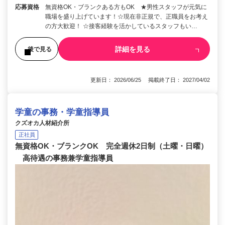
応募資格
無資格OK・ブランクある方もOK ★男性スタッフが元気に
職場を盛り上げています！☆現在非正規で、正職員をお考え
の方大歓迎！ ☆接客経験を活かしているスタッフもい…
詳細を見る
後で見る
更新日： 2026/06/25 掲載終了日： 2027/04/02
学童の事務・学童指導員
クズオカ人材紹介所
正社員
無資格OK・ブランクOK 完全週休2日制（土曜・日曜）
高待遇の事務兼学童指導員