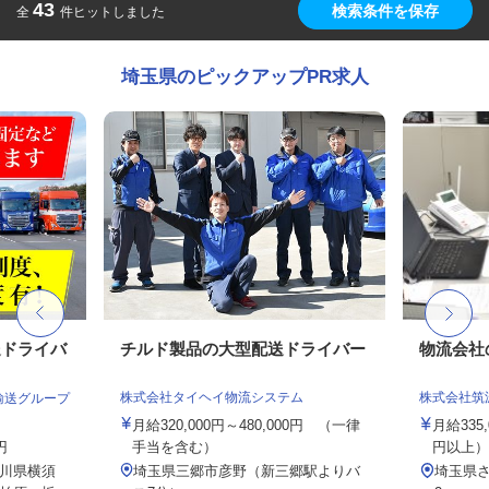
43
検索条件を保存
全
件ヒットしました
埼玉県のピックアップPR求人
送ドライバ
チルド製品の大型配送ドライバー
物流会社
株式会社タイヘイ物流システム
株式会社筑
輸送グループ
月給320,000円～480,000円 （一律
月給335,
円
手当を含む）
円以上）
川県横須
埼玉県三郷市彦野（新三郷駅よりバ
埼玉県さ