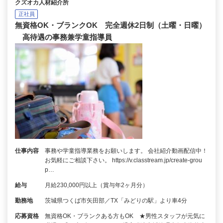
クズオカ人材紹介所
正社員
無資格OK・ブランクOK 完全週休2日制（土曜・日曜）
高待遇の事務兼学童指導員
仕事内容
事務や学童指導業務をお願いします。 会社紹介動画配信中！
お気軽にご相談下さい。 https://v.classtream.jp/create-grou
p…
給与
月給230,000円以上（賞与年2ヶ月分）
勤務地
茨城県つくば市矢田部／TX「みどりの駅」より車4分
応募資格
無資格OK・ブランクある方もOK ★男性スタッフが元気に