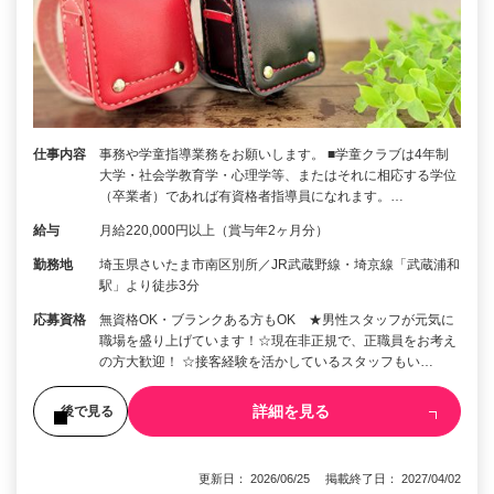
仕事内容
事務や学童指導業務をお願いします。 ■学童クラブは4年制
大学・社会学教育学・心理学等、またはそれに相応する学位
（卒業者）であれば有資格者指導員になれます。…
給与
月給220,000円以上（賞与年2ヶ月分）
勤務地
埼玉県さいたま市南区別所／JR武蔵野線・埼京線「武蔵浦和
駅」より徒歩3分
応募資格
無資格OK・ブランクある方もOK ★男性スタッフが元気に
職場を盛り上げています！☆現在非正規で、正職員をお考え
の方大歓迎！ ☆接客経験を活かしているスタッフもい…
詳細を見る
後で見る
更新日： 2026/06/25 掲載終了日： 2027/04/02