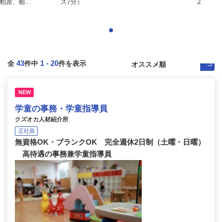
原、栃...
ス7分）
2
43
1
-
20
全
件中
件を表示
NEW
学童の事務・学童指導員
クズオカ人材紹介所
正社員
無資格OK・ブランクOK 完全週休2日制（土曜・日曜）
高待遇の事務兼学童指導員