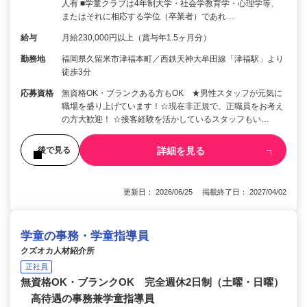
人有 ■学童クラブは4年制大学・社会学教育学・心理学等、
またはそれに相応する学位（卒業者）であれ…
給与
月給230,000円以上（賞与年1.5ヶ月分）
勤務地
福岡県久留米市津福本町／西鉄天神大牟田線「津福駅」より
徒歩3分
応募資格
無資格OK・ブランクある方もOK ★男性スタッフが元気に
職場を盛り上げています！☆現在非正規で、正職員をお考え
の方大歓迎！ ☆接客経験を活かしているスタッフもい…
詳細を見る
後で見る
更新日： 2026/06/25 掲載終了日： 2027/04/02
学童の事務・学童指導員
クズオカ人材紹介所
正社員
無資格OK・ブランクOK 完全週休2日制（土曜・日曜）
高待遇の事務兼学童指導員