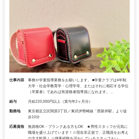
仕事内容
事務や学童指導業務をお願いします。 ■学童クラブは4年制
大学・社会学教育学・心理学等、またはそれに相応する学位
（卒業者）であれば有資格者指導員になれます。…
給与
月給220,000円以上（賞与年2ヶ月分）
勤務地
東京都足立区関原3丁目／東武伊勢崎線「西新井駅」より徒
歩10分
応募資格
無資格OK・ブランクある方もOK ★男性スタッフが元気に
職場を盛り上げています！☆現在非正規で、正職員をお考え
の方大歓迎！ ☆接客経験を活かしているスタッフもい…