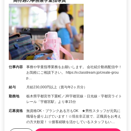
高待遇の事務兼学童指導員
仕事内容
事務や学童指導業務をお願いします。 会社紹介動画配信中！
お気軽にご相談下さい。 https://v.classtream.jp/create-grou
p…
給与
月給230,000円以上（賞与年2ヶ月分）
勤務地
栃木県宇都宮市下栗町／JR宇都宮線・日光線・宇都宮ライト
レール「宇都宮駅」より車15分
応募資格
無資格OK・ブランクある方もOK ★男性スタッフが元気に
職場を盛り上げています！☆現在非正規で、正職員をお考え
の方大歓迎！ ☆接客経験を活かしているスタッフもい…