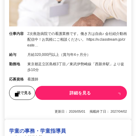
仕事内容
2次救急病院での看護業務です。働き方は自由♪ 会社紹介動画
配信中！お気軽にご相談ください。 https://v.classtream.jp/cr
eate…
給与
月給320,000円以上（賞与年4ヶ月分）
勤務地
東京都足立区島根3丁目／東武伊勢崎線「西新井駅」より徒
歩10分
応募資格
看護師
詳細を見る
後で見る
更新日： 2026/05/01 掲載終了日： 2027/04/02
学童の事務・学童指導員