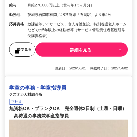
給与
月給270,000円以上（賞与年1.5ヶ月分）
勤務地
茨城県石岡市柿岡／JR常磐線「石岡駅」より車5分
応募資格
放課後等デイサービス、老人介護施設、特別養護老人ホーム
などでの5年以上の経験者等（サービス管理責任者基礎研修
受講資格者）
詳細を見る
後で見る
更新日： 2026/06/01 掲載終了日： 2027/04/02
学童の事務・学童指導員
クズオカ人材紹介所
正社員
無資格OK・ブランクOK 完全週休2日制（土曜・日曜）
高待遇の事務兼学童指導員