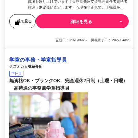
職場を盛り上げています！☆児童発達支援管理責任者資格者
歓迎（別途俸給査定します）☆現在非正規で、正職員を…
詳細を見る
後で見る
更新日： 2026/06/25 掲載終了日： 2027/04/02
学童の事務・学童指導員
クズオカ人材紹介所
正社員
無資格OK・ブランクOK 完全週休2日制（土曜・日曜）
高待遇の事務兼学童指導員