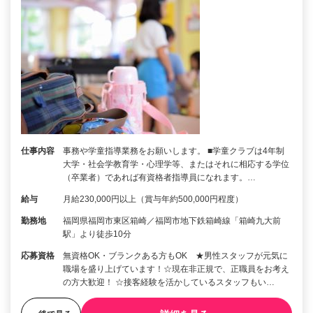
仕事内容
事務や学童指導業務をお願いします。 ■学童クラブは4年制
大学・社会学教育学・心理学等、またはそれに相応する学位
（卒業者）であれば有資格者指導員になれます。…
給与
月給230,000円以上（賞与年約500,000円程度）
勤務地
福岡県福岡市東区箱崎／福岡市地下鉄箱崎線「箱崎九大前
駅」より徒歩10分
応募資格
無資格OK・ブランクある方もOK ★男性スタッフが元気に
職場を盛り上げています！☆現在非正規で、正職員をお考え
の方大歓迎！ ☆接客経験を活かしているスタッフもい…