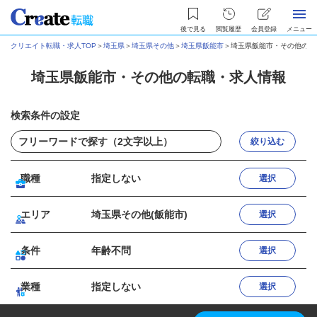
後で見る
閲覧履歴
会員登録
メニュー
クリエイト転職・求人TOP
＞
埼玉県
＞
埼玉県その他
＞
埼玉県飯能市
＞
埼玉県飯能市・その他の転
埼玉県飯能市・その他の転職・求人情報
検索条件の設定
絞り込む
職種
指定しない
選択
エリア
埼玉県その他(飯能市)
選択
条件
年齢不問
選択
業種
指定しない
選択