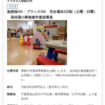
クズオカ人材紹介所
正社員
無資格OK・ブランクOK 完全週休2日制（土曜・日曜）
高待遇の事務兼学童指導員
仕事内容
事務や学童指導業務をお願いします。 会社紹介動画配信中！
お気軽にご相談ください。 https://v.classtream.jp/create-gro
u…
給与
月給230,000円以上（賞与年2ヶ月分）
勤務地
千葉県流山市江戸川台東／東武野田線「江戸川台駅」より徒
歩3分