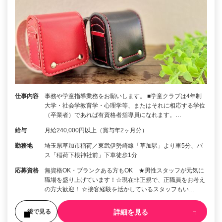
仕事内容
事務や学童指導業務をお願いします。 ■学童クラブは4年制
大学・社会学教育学・心理学等、またはそれに相応する学位
（卒業者）であれば有資格者指導員になれます。…
給与
月給240,000円以上（賞与年2ヶ月分）
勤務地
埼玉県草加市稲荷／東武伊勢崎線「草加駅」より車5分、バ
ス「稲荷下根神社前」下車徒歩1分
応募資格
無資格OK・ブランクある方もOK ★男性スタッフが元気に
職場を盛り上げています！☆現在非正規で、正職員をお考え
の方大歓迎！ ☆接客経験を活かしているスタッフもい…
詳細を見る
後で見る