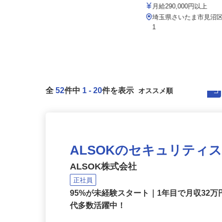
フ）
埼玉総業 株式会社（黒姫
月給200,000円～350,000円
月給290,000円以上
千葉県東金市堀上134-2、埼玉県草
埼玉県さいたま市見沼区卸
加市青柳8-23-33（そう...
1
全
52
件中
1
-
20
件を表示
ALSOKのセキュリティ
ALSOK株式会社
正社員
95%が未経験スタート｜1年目で月収32万
代多数活躍中！