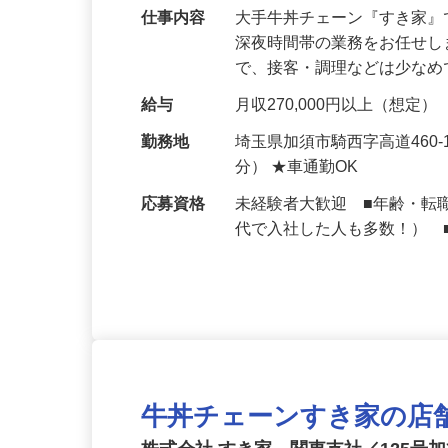
可｜契約社員
仕事内容
大手牛丼チェーン『すき家
深夜時間帯の業務をお任せ
で、接客・調理などは少な
給与
月収270,000円以上（想定）
勤務地
埼玉県加須市騎西字高道460
分） ★車通勤OK
応募資格
未経験者大歓迎 ■年齢・転
代で入社した人も多数！） 