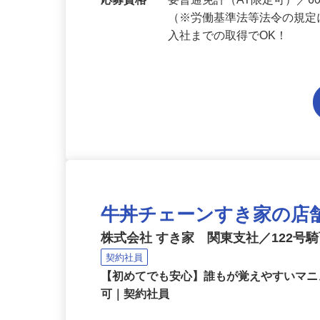
勤務地
埼玉県内各エリアでの勤務
応募資格
要普通免許（AT限定可）／
（※労働基準法等法令の規定
入社までの取得でOK！
牛丼チェーンすき家の店
株式会社 すき家 関東支社／122号
契約社員
【初めてでも安心】誰もが覚えやすいマニュ