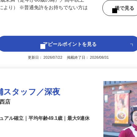
 （埼玉県内いずれかの事業所へ配属）
60歳未満（定年が60歳の為）／高卒以上
により） ※普通免許をお持ちでない方は
後で見
アピールポイントを見る
更新日： 2026/07/22 掲載終了日： 2026/08/31
舗スタッフ／深夜
騎西店
アル確立｜平均年齢49.1歳｜最大9連休