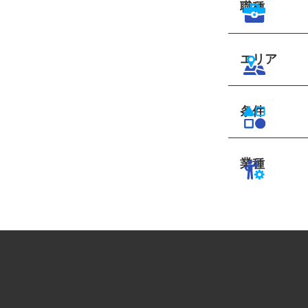
職種
エリア
条件
業種