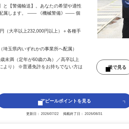
備】と【警備輸送】。あなたの希望や適性
配属します。 ―― 《機械警備》―― 個
…
200円（大卒以上232,000円以上）＋各種手
 （埼玉県内いずれかの事業所へ配属）
60歳未満（定年が60歳の為）／高卒以上
により） ※普通免許をお持ちでない方は
後で見
アピールポイントを見る
更新日： 2026/07/22 掲載終了日： 2026/08/31