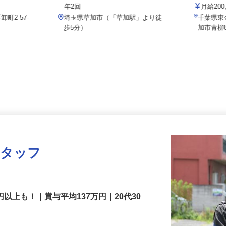
グループ）
フ）
月給267,500円 ＋各種手当＋賞与
年2回
月給20
町2-57-
埼玉県草加市（「草加駅」より徒
千葉県
歩5分）
加市青柳
スタッフ
円以上も！｜賞与平均137万円｜20代30