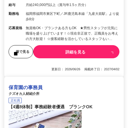
給与
月給240,000円以上（賞与年1.5ヶ月分）
勤務地
福岡県福岡市東区下町／JR鹿児島本線「九産大前駅」より徒
歩8分
応募資格
無資格OK・ブランクある方もOK ★男性スタッフが元気に
職場を盛り上げています！☆現在非正規で、正職員をお考え
の方大歓迎！ ☆接客経験を活かしているスタッフもい…
詳細を見る
後で見る
更新日： 2026/06/26 掲載終了日： 2027/04/02
保育園の事務員
クズオカ人材紹介所
正社員
【4週8休制】事務経験者優遇 ブランクOK