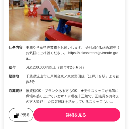
仕事内容
事務や学童指導業務をお願いします。 会社紹介動画配信中！
お気軽にご相談ください。 https://v.classtream.jp/create-gro
u…
給与
月給230,000円以上（賞与年2ヶ月分）
勤務地
千葉県流山市江戸川台東／東武野田線「江戸川台駅」より徒
歩3分
応募資格
無資格OK・ブランクある方もOK ★男性スタッフが元気に
職場を盛り上げています！☆現在非正規で、正職員をお考え
の方大歓迎！ ☆接客経験を活かしているスタッフもい…
詳細を見る
後で見る