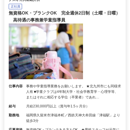
正社員
無資格OK・ブランクOK 完全週休2日制（土曜・日曜）
高待遇の事務兼学童指導員
仕事内容
事務や学童指導業務をお願いします。 ★北九州市にも同様求
人有 ■学童クラブは4年制大学・社会学教育学・心理学等、
またはそれに相応する学位（卒業者）であれ…
給与
月給230,000円以上（賞与年1.5ヶ月分）
勤務地
福岡県久留米市津福本町／西鉄天神大牟田線「津福駅」より
徒歩3分
応募資格
無資格OK・ブランクある方もOK ★男性スタッフが元気に