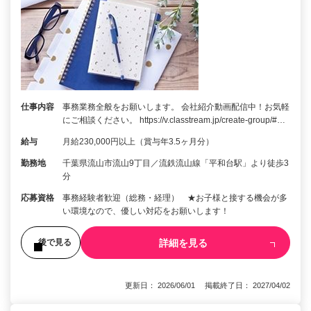
仕事内容
事務業務全般をお願いします。 会社紹介動画配信中！お気軽
にご相談ください。 https://v.classtream.jp/create-group/#…
給与
月給230,000円以上（賞与年3.5ヶ月分）
勤務地
千葉県流山市流山9丁目／流鉄流山線「平和台駅」より徒歩3
分
応募資格
事務経験者歓迎（総務・経理） ★お子様と接する機会が多
い環境なので、優しい対応をお願いします！
詳細を見る
後で見る
更新日： 2026/06/01 掲載終了日： 2027/04/02