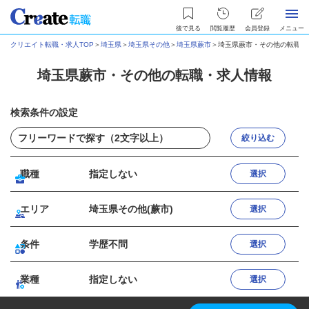
後で見る
閲覧履歴
会員登録
メニュー
クリエイト転職・求人TOP
＞
埼玉県
＞
埼玉県その他
＞
埼玉県蕨市
＞
埼玉県蕨市・その他の転職・
埼玉県蕨市・その他の転職・求人情報
検索条件の設定
絞り込む
職種
指定しない
選択
エリア
埼玉県その他(蕨市)
選択
条件
学歴不問
選択
業種
指定しない
選択