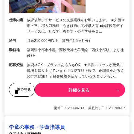
仕事内容
放課後等デイサービスの支援業務をお願いします。 ★久留米
市・三井郡大刀洗町・うきは市に同様求人有 ■放課後等デイ
サービスは、社会学・教育学・心理学等を専…
給与
月給210,000円以上（賞与年1.5ヶ月分）
勤務地
福岡県小郡市小郡／西鉄天神大牟田線「西鉄小郡駅」より徒
歩3分
応募資格
無資格OK・ブランクある方もOK ★男性スタッフが元気に
職場を盛り上げています！☆現在非正規で、正職員をお考え
の方大歓迎！ ☆接客経験を活かしているスタッフもい…
詳細を見る
後で見る
更新日： 2026/07/13 掲載終了日： 2027/04/02
学童の事務・学童指導員
クズオカ人材紹介所