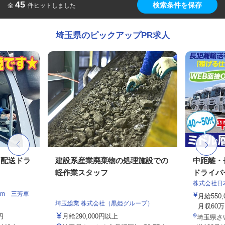
45
検索条件を保存
全
件ヒットしました
埼玉県のピックアップPR求人
ト配送ドラ
建設系産業廃棄物の処理施設での
中距離・
軽作業スタッフ
ドライバ
株式会社日
am 三芳車
月給550
埼玉総業 株式会社（黒姫グループ）
月収60万
円
月給290,000円以上
埼玉県さ