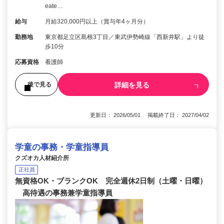
eate…
給与
月給320,000円以上（賞与年4ヶ月分）
勤務地
東京都足立区島根3丁目／東武伊勢崎線「西新井駅」より徒
歩10分
応募資格
看護師
詳細を見る
後で見る
更新日： 2026/05/01 掲載終了日： 2027/04/02
学童の事務・学童指導員
クズオカ人材紹介所
正社員
無資格OK・ブランクOK 完全週休2日制（土曜・日曜）
高待遇の事務兼学童指導員