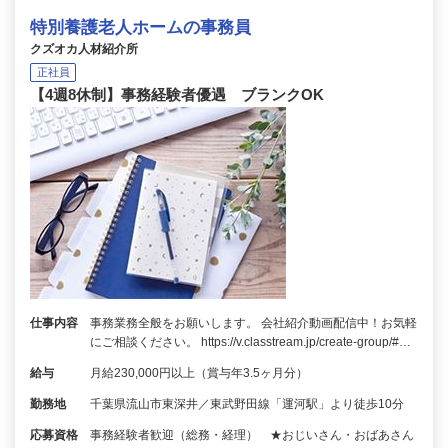
特別養護老人ホームの事務員
クズオカ人材紹介所
正社員
【4週8休制】事務経験者優遇 ブランクOK
仕事内容
事務業務全般をお願いします。 会社紹介動画配信中！お気軽
にご相談ください。 https://v.classtream.jp/create-group/#…
給与
月給230,000円以上（賞与年3.5ヶ月分）
勤務地
千葉県流山市東深井／東武野田線「運河駅」より徒歩10分
応募資格
事務経験者歓迎（総務・経理） ★おじいさん・おばあさん