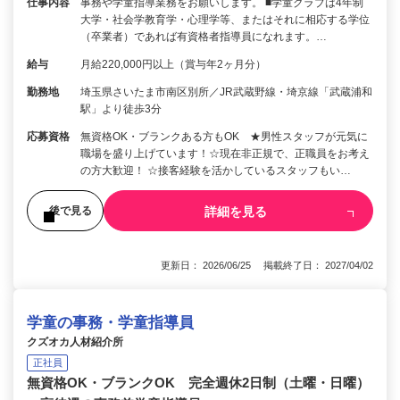
仕事内容
事務や学童指導業務をお願いします。 ■学童クラブは4年制
大学・社会学教育学・心理学等、またはそれに相応する学位
（卒業者）であれば有資格者指導員になれます。…
給与
月給220,000円以上（賞与年2ヶ月分）
勤務地
埼玉県さいたま市南区別所／JR武蔵野線・埼京線「武蔵浦和
駅」より徒歩3分
応募資格
無資格OK・ブランクある方もOK ★男性スタッフが元気に
職場を盛り上げています！☆現在非正規で、正職員をお考え
の方大歓迎！ ☆接客経験を活かしているスタッフもい…
詳細を見る
後で見る
更新日： 2026/06/25 掲載終了日： 2027/04/02
学童の事務・学童指導員
クズオカ人材紹介所
正社員
無資格OK・ブランクOK 完全週休2日制（土曜・日曜）