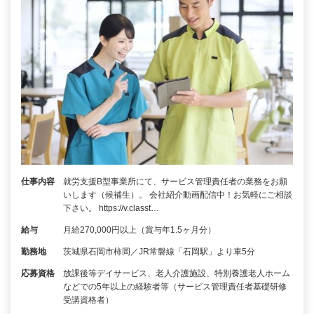
仕事内容
就労支援B型事業所にて、サービス管理責任者の業務をお願
いします（候補生）。 会社紹介動画配信中！お気軽にご相談
下さい。 https://v.classt…
給与
月給270,000円以上（賞与年1.5ヶ月分）
勤務地
茨城県石岡市柿岡／JR常磐線「石岡駅」より車5分
応募資格
放課後等デイサービス、老人介護施設、特別養護老人ホーム
などでの5年以上の経験者等（サービス管理責任者基礎研修
受講資格者）