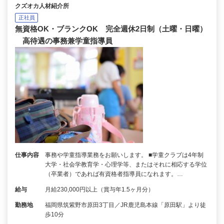
クズオカ人材紹介所
正社員
無資格OK・ブランクOK 完全週休2日制（土曜・日曜）
高待遇の事務兼学童指導員
仕事内容
事務や学童指導業務をお願いします。 ■学童クラブは4年制
大学・社会学教育学・心理学等、またはそれに相応する学位
（卒業者）であれば有資格者指導員になれます。…
給与
月給230,000円以上（賞与年1.5ヶ月分）
勤務地
福岡県筑紫野市原田3丁目／JR鹿児島本線「原田駅」より徒
歩10分