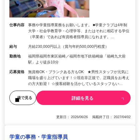
仕事内容
事務や学童指導業務をお願いします。 ■学童クラブは4年制
大学・社会学教育学・心理学等、またはそれに相応する学位
（卒業者）であれば有資格者指導員になれます。…
給与
月給230,000円以上（賞与年約500,000円程度）
勤務地
福岡県福岡市東区箱崎／福岡市地下鉄箱崎線「箱崎九大前
駅」より徒歩10分
応募資格
無資格OK・ブランクある方もOK ★男性スタッフが元気に
職場を盛り上げています！☆現在非正規で、正職員をお考え
の方大歓迎！ ☆接客経験を活かしているスタッフもい…
詳細を見る
後で見る
更新日： 2026/06/26 掲載終了日： 2027/04/02
学童の事務・学童指導員