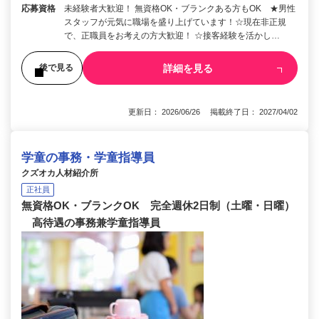
応募資格
未経験者大歓迎！ 無資格OK・ブランクある方もOK ★男性
スタッフが元気に職場を盛り上げています！☆現在非正規
で、正職員をお考えの方大歓迎！ ☆接客経験を活かし…
詳細を見る
後で見る
更新日： 2026/06/26 掲載終了日： 2027/04/02
学童の事務・学童指導員
クズオカ人材紹介所
正社員
無資格OK・ブランクOK 完全週休2日制（土曜・日曜）
高待遇の事務兼学童指導員