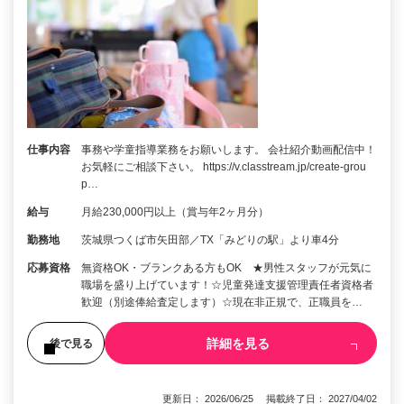
仕事内容
事務や学童指導業務をお願いします。 会社紹介動画配信中！
お気軽にご相談下さい。 https://v.classtream.jp/create-grou
p…
給与
月給230,000円以上（賞与年2ヶ月分）
勤務地
茨城県つくば市矢田部／TX「みどりの駅」より車4分
応募資格
無資格OK・ブランクある方もOK ★男性スタッフが元気に
職場を盛り上げています！☆児童発達支援管理責任者資格者
歓迎（別途俸給査定します）☆現在非正規で、正職員を…
詳細を見る
後で見る
更新日： 2026/06/25 掲載終了日： 2027/04/02