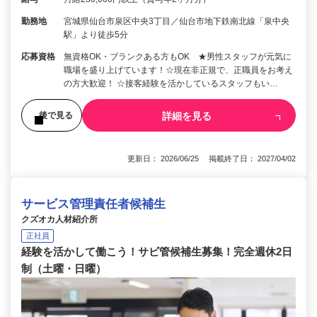
勤務地
宮城県仙台市泉区中央3丁目／仙台市地下鉄南北線「泉中央
駅」より徒歩5分
応募資格
無資格OK・ブランクある方もOK ★男性スタッフが元気に
職場を盛り上げています！☆現在非正規で、正職員をお考え
の方大歓迎！ ☆接客経験を活かしているスタッフもい…
詳細を見る
後で見る
更新日： 2026/06/25 掲載終了日： 2027/04/02
サービス管理責任者候補生
クズオカ人材紹介所
正社員
経験を活かして働こう！サビ管候補生募集！完全週休2日
制（土曜・日曜）