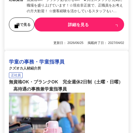
職場を盛り上げています！☆現在非正規で、正職員をお考え
の方大歓迎！ ☆接客経験を活かしているスタッフもい…
詳細を見る
後で見る
更新日： 2026/06/25 掲載終了日： 2027/04/02
学童の事務・学童指導員
クズオカ人材紹介所
正社員
無資格OK・ブランクOK 完全週休2日制（土曜・日曜）
高待遇の事務兼学童指導員