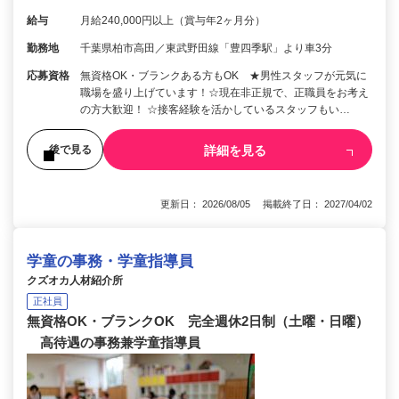
給与
月給240,000円以上（賞与年2ヶ月分）
勤務地
千葉県柏市高田／東武野田線「豊四季駅」より車3分
応募資格
無資格OK・ブランクある方もOK ★男性スタッフが元気に
職場を盛り上げています！☆現在非正規で、正職員をお考え
の方大歓迎！ ☆接客経験を活かしているスタッフもい…
詳細を見る
後で見る
更新日： 2026/08/05 掲載終了日： 2027/04/02
学童の事務・学童指導員
クズオカ人材紹介所
正社員
無資格OK・ブランクOK 完全週休2日制（土曜・日曜）
高待遇の事務兼学童指導員