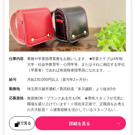
仕事内容
事務や学童指導業務をお願いします。 ■学童クラブは4年制
大学・社会学教育学・心理学等、またはそれに相応する学位
（卒業者）であれば有資格者指導員になれます。…
給与
月給230,000円以上（賞与年2ヶ月分）
勤務地
埼玉県川越市通町／西武鉄道「本川越駅」より徒歩5分
応募資格
無資格OK・ブランクある方もOK ★男性スタッフが元気に
職場を盛り上げています！☆現在非正規で、正職員をお考え
の方大歓迎！ ☆接客経験を活かしているスタッフもい…
詳細を見る
後で見る