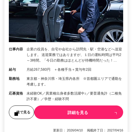
仕事内容
企業の役員を、自宅や会社から訪問先・駅・空港などへ送迎
します。 送迎業務ではありますが、１日の運転時間は平均2
～3時間。「今日の勤務はほとんどが待機時間だった！…
給与
月給267,580円 ＋各種手当＋賞与年2回
勤務地
東京都・神奈川県・埼玉県内各所 ※首都圏エリアで通勤を
考慮します。
応募資格
未経験OK／異業種出身者多数活躍中♪／要普通免許（二種免
許不要）／学歴・経験不問
詳細を見る
後で見る
更新日： 2026/04/10 掲載終了日： 2027/04/16