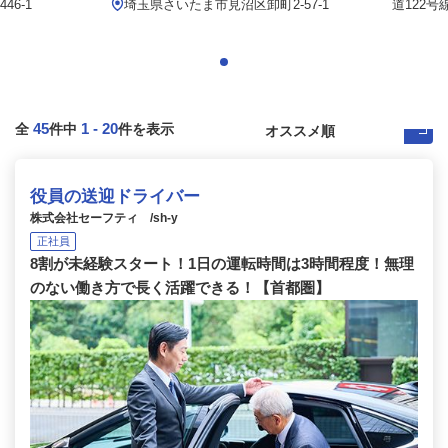
6-1
埼玉県さいたま市見沼区卸町2-57-1
道122号
45
1
-
20
全
件中
件を表示
役員の送迎ドライバー
株式会社セーフティ /sh-y
正社員
8割が未経験スタート！1日の運転時間は3時間程度！無理
のない働き方で長く活躍できる！【首都圏】