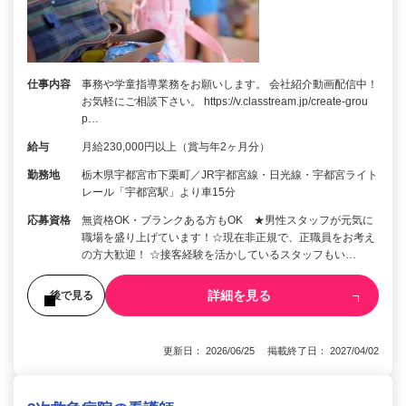
仕事内容
事務や学童指導業務をお願いします。 会社紹介動画配信中！
お気軽にご相談下さい。 https://v.classtream.jp/create-grou
p…
給与
月給230,000円以上（賞与年2ヶ月分）
勤務地
栃木県宇都宮市下栗町／JR宇都宮線・日光線・宇都宮ライト
レール「宇都宮駅」より車15分
応募資格
無資格OK・ブランクある方もOK ★男性スタッフが元気に
職場を盛り上げています！☆現在非正規で、正職員をお考え
の方大歓迎！ ☆接客経験を活かしているスタッフもい…
詳細を見る
後で見る
更新日： 2026/06/25 掲載終了日： 2027/04/02