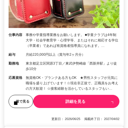
仕事内容
事務や学童指導業務をお願いします。 ■学童クラブは4年制
大学・社会学教育学・心理学等、またはそれに相応する学位
（卒業者）であれば有資格者指導員になれます。…
給与
月給220,000円以上（賞与年2ヶ月分）
勤務地
東京都足立区関原3丁目／東武伊勢崎線「西新井駅」より徒
歩10分
応募資格
無資格OK・ブランクある方もOK ★男性スタッフが元気に
職場を盛り上げています！☆現在非正規で、正職員をお考え
の方大歓迎！ ☆接客経験を活かしているスタッフもい…
詳細を見る
後で見る
更新日： 2026/06/25 掲載終了日： 2027/04/02