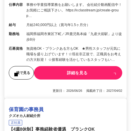
仕事内容
事務や学童指導業務をお願いします。 会社紹介動画配信中！
お気軽にご相談下さい。 https://v.classtream.jp/create-grou
p…
給与
月給240,000円以上（賞与年1.5ヶ月分）
勤務地
福岡県福岡市東区下町／JR鹿児島本線「九産大前駅」より徒
歩8分
応募資格
無資格OK・ブランクある方もOK ★男性スタッフが元気に
職場を盛り上げています！☆現在非正規で、正職員をお考え
の方大歓迎！ ☆接客経験を活かしているスタッフもい…
詳細を見る
後で見る
更新日： 2026/06/26 掲載終了日： 2027/04/02
保育園の事務員
クズオカ人材紹介所
正社員
【4週8休制】事務経験者優遇 ブランクOK