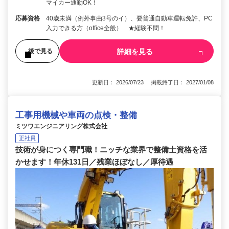
マイカー通勤OK！
応募資格
40歳未満（例外事由3号のイ）、要普通自動車運転免許、PC
入力できる方（office全般） ★経験不問！
詳細を見る
後で見る
更新日： 2026/07/23 掲載終了日： 2027/01/08
工事用機械や車両の点検・整備
ミツワエンジニアリング株式会社
正社員
技術が身につく専門職！ニッチな業界で整備士資格を活
かせます！年休131日／残業ほぼなし／厚待遇