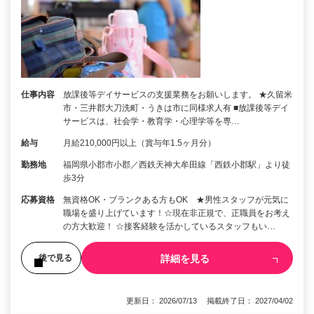
仕事内容
放課後等デイサービスの支援業務をお願いします。 ★久留米
市・三井郡大刀洗町・うきは市に同様求人有 ■放課後等デイ
サービスは、社会学・教育学・心理学等を専…
給与
月給210,000円以上（賞与年1.5ヶ月分）
勤務地
福岡県小郡市小郡／西鉄天神大牟田線「西鉄小郡駅」より徒
歩3分
応募資格
無資格OK・ブランクある方もOK ★男性スタッフが元気に
職場を盛り上げています！☆現在非正規で、正職員をお考え
の方大歓迎！ ☆接客経験を活かしているスタッフもい…
詳細を見る
後で見る
更新日： 2026/07/13 掲載終了日： 2027/04/02