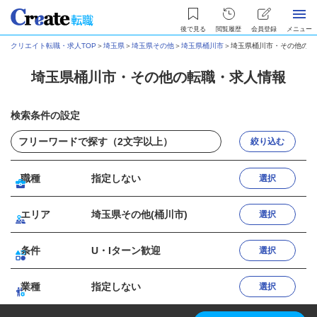
後で見る
閲覧履歴
会員登録
メニュー
クリエイト転職・求人TOP
＞
埼玉県
＞
埼玉県その他
＞
埼玉県桶川市
＞
埼玉県桶川市・その他の転
埼玉県桶川市・その他の転職・求人情報
検索条件の設定
絞り込む
職種
指定しない
選択
エリア
埼玉県その他(桶川市)
選択
条件
U・Iターン歓迎
選択
業種
指定しない
選択