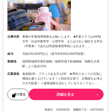
仕事内容
事務や学童指導業務をお願いします。 ■学童クラブは4年制
大学・社会学教育学・心理学等、またはそれに相応する学位
（卒業者）であれば有資格者指導員になれます。…
給与
月給230,000円以上（賞与年約500,000円程度）
勤務地
福岡県福岡市東区箱崎／福岡市地下鉄箱崎線「箱崎九大前
駅」より徒歩10分
応募資格
無資格OK・ブランクある方もOK ★男性スタッフが元気に
職場を盛り上げています！☆現在非正規で、正職員をお考え
の方大歓迎！ ☆接客経験を活かしているスタッフもい…
詳細を見る
後で見る
更新日： 2026/06/26 掲載終了日： 2027/04/02