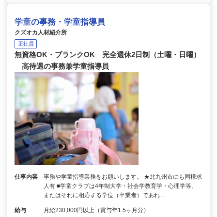
学童の事務・学童指導員
クズオカ人材紹介所
正社員
無資格OK・ブランクOK 完全週休2日制（土曜・日曜）
高待遇の事務兼学童指導員
仕事内容
事務や学童指導業務をお願いします。 ★北九州市にも同様求
人有 ■学童クラブは4年制大学・社会学教育学・心理学等、
またはそれに相応する学位（卒業者）であれ…
給与
月給230,000円以上（賞与年1.5ヶ月分）