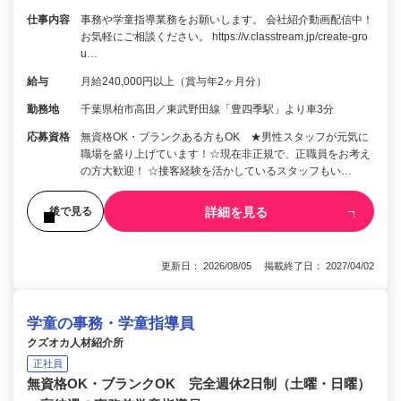
仕事内容
事務や学童指導業務をお願いします。 会社紹介動画配信中！
お気軽にご相談ください。 https://v.classtream.jp/create-gro
u…
給与
月給240,000円以上（賞与年2ヶ月分）
勤務地
千葉県柏市高田／東武野田線「豊四季駅」より車3分
応募資格
無資格OK・ブランクある方もOK ★男性スタッフが元気に
職場を盛り上げています！☆現在非正規で、正職員をお考え
の方大歓迎！ ☆接客経験を活かしているスタッフもい…
詳細を見る
後で見る
更新日： 2026/08/05 掲載終了日： 2027/04/02
学童の事務・学童指導員
クズオカ人材紹介所
正社員
無資格OK・ブランクOK 完全週休2日制（土曜・日曜）