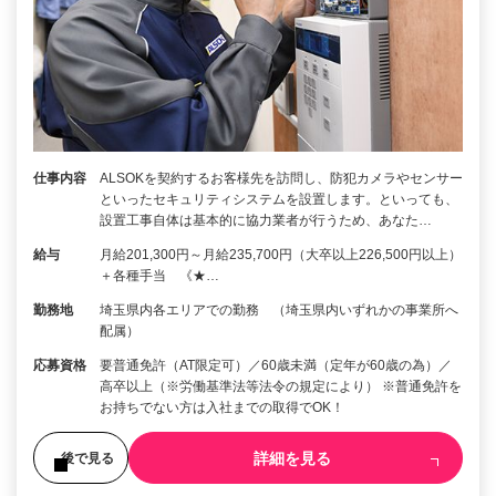
仕事内容
ALSOKを契約するお客様先を訪問し、防犯カメラやセンサー
といったセキュリティシステムを設置します。といっても、
設置工事自体は基本的に協力業者が行うため、あなた…
給与
月給201,300円～月給235,700円（大卒以上226,500円以上）
＋各種手当 《★…
勤務地
埼玉県内各エリアでの勤務 （埼玉県内いずれかの事業所へ
配属）
応募資格
要普通免許（AT限定可）／60歳未満（定年が60歳の為）／
高卒以上（※労働基準法等法令の規定により） ※普通免許を
お持ちでない方は入社までの取得でOK！
詳細を見る
後で見る