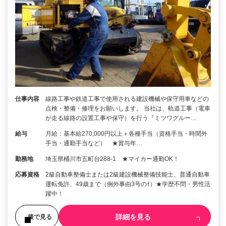
仕事内容
線路工事や鉄道工事で使用される建設機械や保守用車などの
点検・整備・修理をお願いします。 当社は、軌道工事（電車
が走る線路の設置工事や保守）を行う『ミツワグルー…
給与
月給：基本給270,000円以上＋各種手当（資格手当・時間外
手当・通勤手当など） ★賞与年…
勤務地
埼玉県桶川市五町台288‐1 ★マイカー通勤OK！
応募資格
2級自動車整備士または2級建設機械整備技能士、普通自動車
運転免許、49歳まで（例外事由3号のｲ）★学歴不問・男性活
躍中！
詳細を見る
後で見る