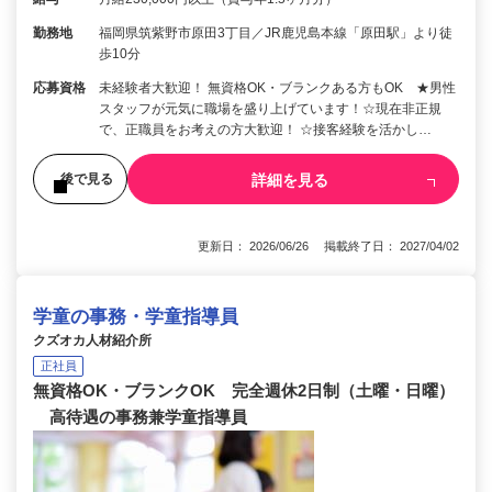
勤務地
福岡県筑紫野市原田3丁目／JR鹿児島本線「原田駅」より徒
歩10分
応募資格
未経験者大歓迎！ 無資格OK・ブランクある方もOK ★男性
スタッフが元気に職場を盛り上げています！☆現在非正規
で、正職員をお考えの方大歓迎！ ☆接客経験を活かし…
詳細を見る
後で見る
更新日： 2026/06/26 掲載終了日： 2027/04/02
学童の事務・学童指導員
クズオカ人材紹介所
正社員
無資格OK・ブランクOK 完全週休2日制（土曜・日曜）
高待遇の事務兼学童指導員