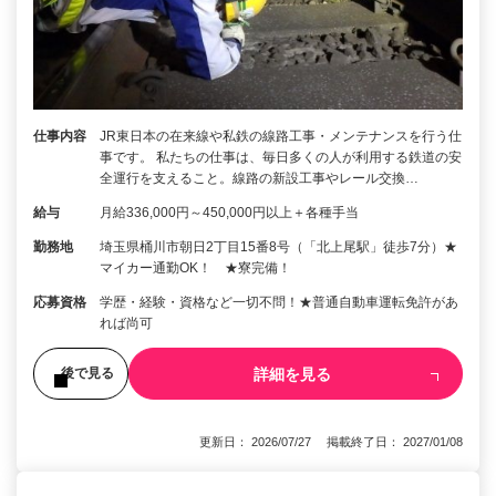
仕事内容
JR東日本の在来線や私鉄の線路工事・メンテナンスを行う仕
事です。 私たちの仕事は、毎日多くの人が利用する鉄道の安
全運行を支えること。線路の新設工事やレール交換…
給与
月給336,000円～450,000円以上＋各種手当
勤務地
埼玉県桶川市朝日2丁目15番8号（「北上尾駅」徒歩7分）★
マイカー通勤OK！ ★寮完備！
応募資格
学歴・経験・資格など一切不問！★普通自動車運転免許があ
れば尚可
詳細を見る
後で見る
更新日： 2026/07/27 掲載終了日： 2027/01/08