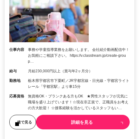
仕事内容
事務や学童指導業務をお願いします。 会社紹介動画配信中！
お気軽にご相談下さい。 https://v.classtream.jp/create-grou
p…
給与
月給230,000円以上（賞与年2ヶ月分）
勤務地
栃木県宇都宮市下栗町／JR宇都宮線・日光線・宇都宮ライト
レール「宇都宮駅」より車15分
応募資格
無資格OK・ブランクある方もOK ★男性スタッフが元気に
職場を盛り上げています！☆現在非正規で、正職員をお考え
の方大歓迎！ ☆接客経験を活かしているスタッフもい…
詳細を見る
後で見る