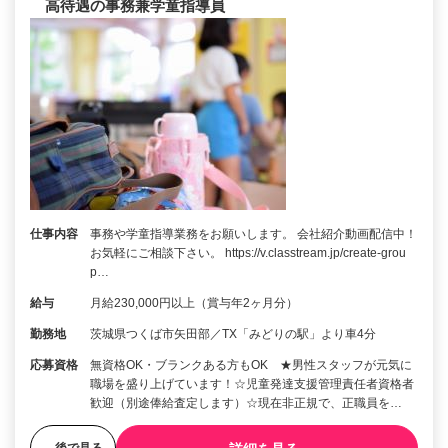
高待遇の事務兼学童指導員
仕事内容
事務や学童指導業務をお願いします。 会社紹介動画配信中！
お気軽にご相談下さい。 https://v.classtream.jp/create-grou
p…
給与
月給230,000円以上（賞与年2ヶ月分）
勤務地
茨城県つくば市矢田部／TX「みどりの駅」より車4分
応募資格
無資格OK・ブランクある方もOK ★男性スタッフが元気に
職場を盛り上げています！☆児童発達支援管理責任者資格者
歓迎（別途俸給査定します）☆現在非正規で、正職員を…