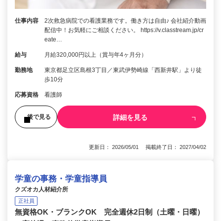
仕事内容
2次救急病院での看護業務です。働き方は自由♪ 会社紹介動画
配信中！お気軽にご相談ください。 https://v.classtream.jp/cr
eate…
給与
月給320,000円以上（賞与年4ヶ月分）
勤務地
東京都足立区島根3丁目／東武伊勢崎線「西新井駅」より徒
歩10分
応募資格
看護師
詳細を見る
後で見る
更新日： 2026/05/01 掲載終了日： 2027/04/02
学童の事務・学童指導員
クズオカ人材紹介所
正社員
無資格OK・ブランクOK 完全週休2日制（土曜・日曜）