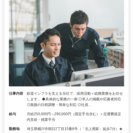
仕事内容
鉄道インフラを支える当社で、採用活動＋総務業務をお任せ
します。 ◆具体的な業務の一例 ◎求人の掲載や応募者対応
◎面接の日程調整・簡単な対応 ◎社員…
給与
月給250,000円～290,000円（固定手当含む）＋交通費規定
内支給・残業手当
勤務地
埼玉県桶川市朝日2丁目15番8号（「北上尾駅」徒歩7分）★