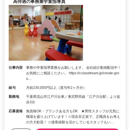
高待遇の事務兼学童指導員
仕事内容
事務や学童指導業務をお願いします。 会社紹介動画配信中！
お気軽にご相談ください。 https://v.classtream.jp/create-gro
u…
給与
月給230,000円以上（賞与年2ヶ月分）
勤務地
千葉県流山市江戸川台東／東武野田線「江戸川台駅」より徒
歩3分
応募資格
無資格OK・ブランクある方もOK ★男性スタッフが元気に
職場を盛り上げています！☆現在非正規で、正職員をお考え
の方大歓迎！ ☆接客経験を活かしているスタッフもい…