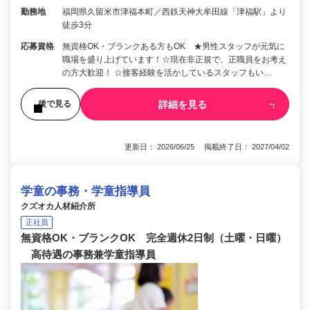
勤務地
福岡県久留米市津福本町／西鉄天神大牟田線「津福駅」より
徒歩3分
応募資格
無資格OK・ブランクある方もOK ★男性スタッフが元気に
職場を盛り上げています！☆現在非正規で、正職員をお考え
の方大歓迎！ ☆接客経験を活かしているスタッフもい…
詳細を見る
後で見る
更新日： 2026/06/25 掲載終了日： 2027/04/02
学童の事務・学童指導員
クズオカ人材紹介所
正社員
無資格OK・ブランクOK 完全週休2日制（土曜・日曜）
高待遇の事務兼学童指導員