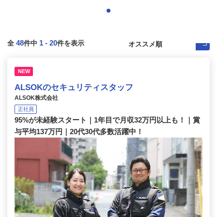
48
1
-
20
全
件中
件を表示
NEW
ALSOKのセキュリティスタッフ
ALSOK株式会社
正社員
95%が未経験スタート｜1年目で月収32万円以上も！｜賞
与平均137万円｜20代30代多数活躍中！