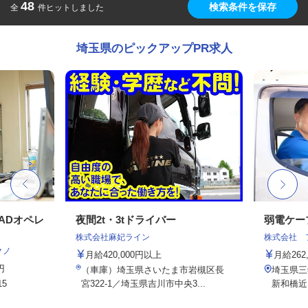
48
検索条件を保存
全
件ヒットしました
埼玉県のピックアップPR求人
ADオペレ
夜間2t・3tドライバー
弱電ケー
株式会社麻妃ライン
株式会社 
クノ
月給420,000円以上
月給26
円
（車庫）埼玉県さいたま市岩槻区長
埼玉県三
5
宮322-1／埼玉県吉川市中央3...
新和橋近