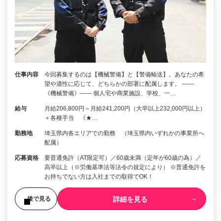
仕事内容
今回募集するのは【機械警備】と【警備輸送】。あなたの希
望や適性に応じて、どちらかの部署に配属します。 ――
《機械警備》―― 個人宅や商業施設、学校、一…
給与
月給206,800円～月給241,200円（大卒以上232,000円以上）
＋各種手当 《★…
勤務地
埼玉県内各エリアでの勤務 （埼玉県内いずれかの事業所へ
配属）
応募資格
要普通免許（AT限定可）／60歳未満（定年が60歳の為）／
高卒以上（※労働基準法等法令の規定により） ※普通免許を
お持ちでない方は入社までの取得でOK！
詳細を見る
後で見る