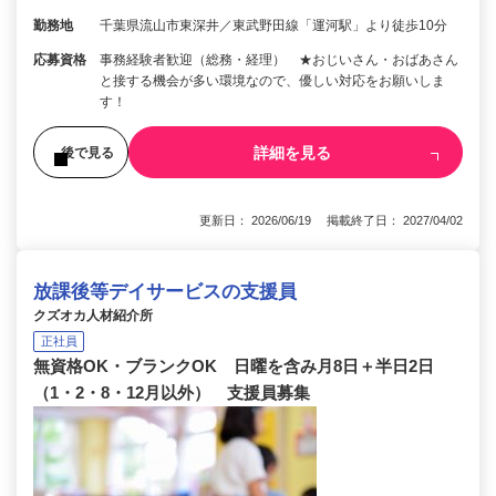
勤務地
千葉県流山市東深井／東武野田線「運河駅」より徒歩10分
応募資格
事務経験者歓迎（総務・経理） ★おじいさん・おばあさん
と接する機会が多い環境なので、優しい対応をお願いしま
す！
詳細を見る
後で見る
更新日： 2026/06/19 掲載終了日： 2027/04/02
放課後等デイサービスの支援員
クズオカ人材紹介所
正社員
無資格OK・ブランクOK 日曜を含み月8日＋半日2日
（1・2・8・12月以外） 支援員募集