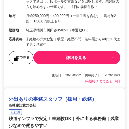
ックで巡回し、段ボールや古紙などを回収します。未経験の
方も始めやすい仕事です。 ・1日の訪問件数：…
給与
月給250,000円～400,000円（一律手当を含む）＋賞与年2
回 ★50万円以上も可
勤務地
埼玉県桶川市川田谷3502-3（車通勤OK）
応募資格
未経験の方大歓迎｜学歴・経歴不問｜若年層から40代50代ま
で男女活躍中
詳細を見る
後で見る
更新日： 2026/06/22 掲載終了日： 2026/08/21
掲載終了まであと14日
外出ありの事務スタッフ（採用・総務）
高崎建設株式会社
正社員
鉄道インフラで安定！未経験OK｜外に出る事務職｜残業
少なめで働きやすい