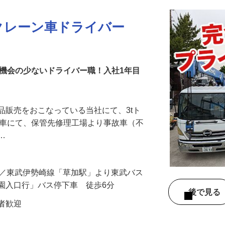
クレーン車ドライバー
る機会の少ないドライバー職！入社1年目
品販売をおこなっている当社にて、3tト
き積載車にて、保管先修理工場より事故車（不
し…
-1／東武伊勢崎線「草加駅」より東武バス
園入口行」バス停下車 徒歩6分
後で見