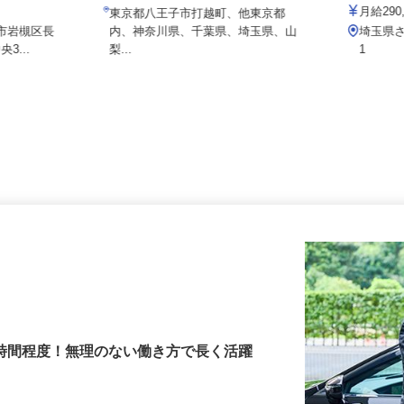
埼玉総業
日給10,000円以上
月給2
東京都八王子市打越町、他東京都
ま市岩槻区長
内、神奈川県、千葉県、埼玉県、山
埼玉県
央3...
梨...
1
3時間程度！無理のない働き方で長く活躍