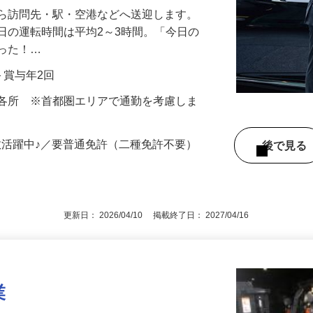
から訪問先・駅・空港などへ送迎します。
日の運転時間は平均2～3時間。「今日の
だった！…
当＋賞与年2回
内各所 ※首都圏エリアで通勤を考慮しま
数活躍中♪／要普通免許（二種免許不要）
後で見
更新日： 2026/04/10 掲載終了日： 2027/04/16