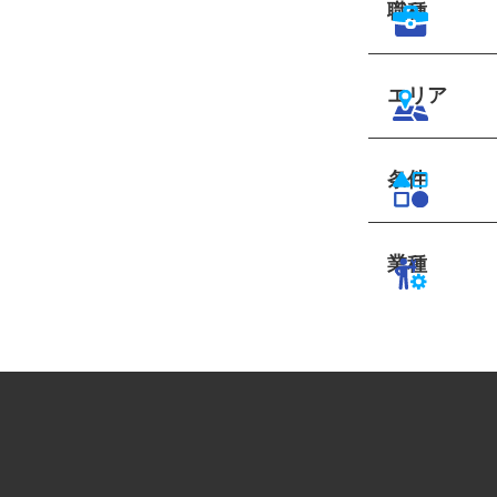
職種
エリア
条件
業種