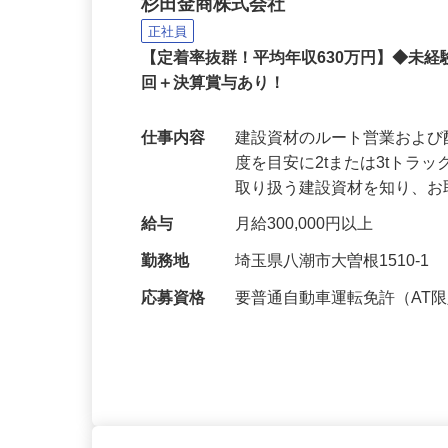
建設資材卸売のルート営
杉田金商株式会社
正社員
【定着率抜群！平均年収630万円】◆未経
回＋決算賞与あり！
仕事内容
建設資材のルート営業および
度を目安に2tまたは3tト
取り扱う建設資材を知り、
給与
月給300,000円以上
勤務地
埼玉県八潮市大曽根1510-1
応募資格
要普通自動車運転免許（AT