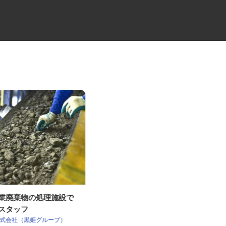
産業廃棄物の処理施設で
夜間2t・3tドライバー
業スタッフ