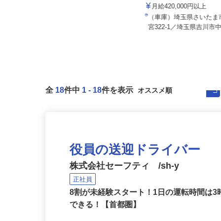
埼玉総業 株式会社（黒姫グループ）
株式会社麻妃ライン
月給290,000円以上
月給420,000円以上
埼玉県さいたま市見沼区卸町2-57-
（車庫）埼玉県さいた
1
宮322-1／埼玉県吉川市中
全
18
件中
1
-
18
件を表示
役員の送迎ドライバー
株式会社セーフティ /sh-y
正社員
8割が未経験スタート！1日の運転時間は
できる！【首都圏】