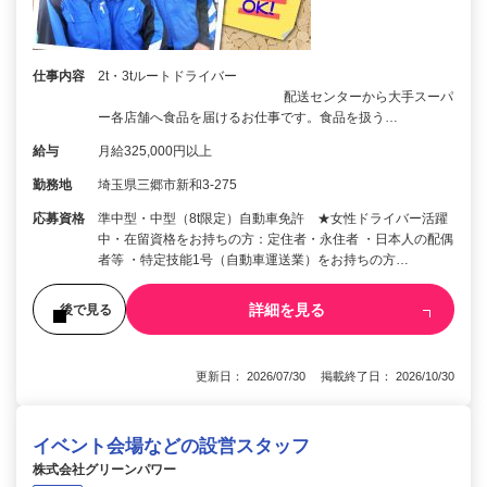
仕事内容
2t・3tルートドライバー
配送センターから大手スーパ
ー各店舗へ食品を届けるお仕事です。食品を扱う…
給与
月給325,000円以上
勤務地
埼玉県三郷市新和3-275
応募資格
準中型・中型（8t限定）自動車免許 ★女性ドライバー活躍
中・在留資格をお持ちの方：定住者・永住者 ・日本人の配偶
者等 ・特定技能1号（自動車運送業）をお持ちの方…
詳細を見る
後で見る
更新日： 2026/07/30 掲載終了日： 2026/10/30
イベント会場などの設営スタッフ
株式会社グリーンパワー