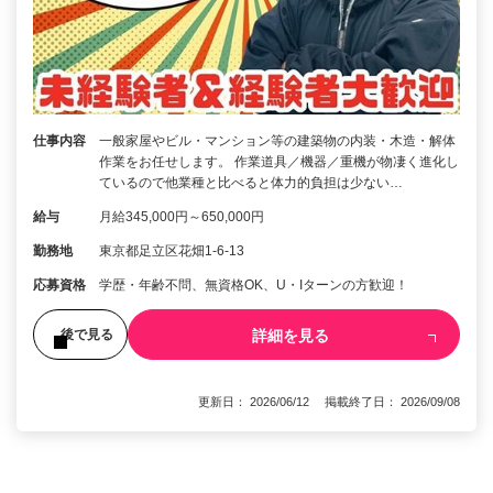
仕事内容
一般家屋やビル・マンション等の建築物の内装・木造・解体
作業をお任せします。 作業道具／機器／重機が物凄く進化し
ているので他業種と比べると体力的負担は少ない…
給与
月給345,000円～650,000円
勤務地
東京都足立区花畑1-6-13
応募資格
学歴・年齢不問、無資格OK、U・Iターンの方歓迎！
詳細を見る
後で見る
更新日： 2026/06/12 掲載終了日： 2026/09/08
1