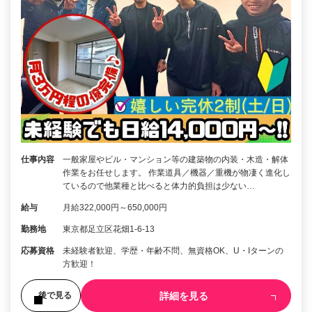
仕事内容
一般家屋やビル・マンション等の建築物の内装・木造・解体
作業をお任せします。 作業道具／機器／重機が物凄く進化し
ているので他業種と比べると体力的負担は少ない…
給与
月給322,000円～650,000円
勤務地
東京都足立区花畑1-6-13
応募資格
未経験者歓迎、学歴・年齢不問、無資格OK、U・Iターンの
方歓迎！
詳細を見る
後で見る