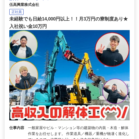
伍高興業株式会社
正社員
未経験でも日給14,000円以上！！月3万円の寮制度あり★
入社祝い金10万円
仕事内容
一般家屋やビル・マンション等の建築物の内装・木造・解体
作業をお任せします。 作業道具／機器／重機が物凄く進化し