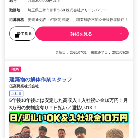
給与
月給300,000円以上
勤務地
埼玉県三郷市新和5-68 株式会社グリーンパワー
応募資格
要普通免許（AT限定可能）、職業経験不問☆未経験者歓迎！
詳細を見る
後で見る
更新日： 2026/07/31 掲載終了日： 2026/09/26
NEW
建築物の解体作業スタッフ
伍高興業株式会社
正社員
5年後10年後には安定した高収入！入社祝い金10万円！月
3万円の寮制度有り！日払い／週払いOK！