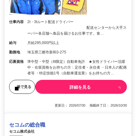
仕事内容
2t・3tルート配送ドライバー
配送センターから大手ス
ーパー各店舗へ食品を届けるお仕事です。食…
給与
月給295,000円以上
勤務地
埼玉県三郷市新和3-275
応募資格
準中型・中型（8t限定）自動車免許 ★女性ドライバー活躍
中・在留資格をお持ちの方：定住者・永住者 ・日本人の配偶
者等 ・特定技能1号（自動車運送業）をお持ちの方…
詳細を見る
後で見る
更新日： 2026/07/30 掲載終了日： 2026/10/30
セコムの総合職
セコム株式会社