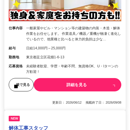
仕事内容
一般家屋やビル・マンション等の建築物の内装・木造・解体
作業をお任せします。 作業道具／機器／重機が物凄く進化し
ているので、他業種と比べると体力的負担は少な…
給与
日給14,000円～25,000円
勤務地
東京都足立区花畑1-6-13
応募資格
未経験者歓迎、学歴・年齢不問、無資格OK、U・Iターンの
方歓迎！
詳細を見る
後で見る
更新日： 2026/06/12 掲載終了日： 2026/09/08
NEW
解体工事スタッフ