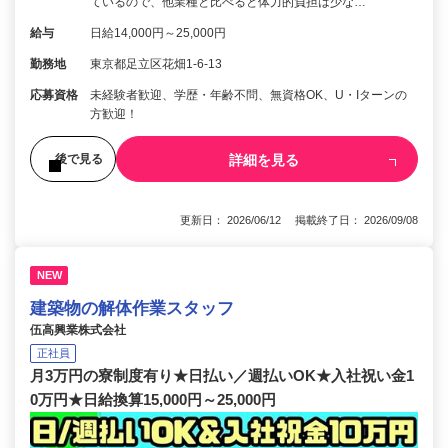
ているので、他業種と比べると体力的負担は少な…
給与
日給14,000円～25,000円
勤務地
東京都足立区花畑1-6-13
応募資格
未経験者歓迎、学歴・年齢不問、無資格OK、U・Iターンの
方歓迎！
詳細を見る
後で見る
更新日： 2026/06/12 掲載終了日： 2026/09/08
NEW
建築物の解体作業スタッフ
伍高興業株式会社
正社員
月3万円の寮制度有り★日払い／週払いOK★入社祝い金1
0万円★日給換算15,000円～25,000円