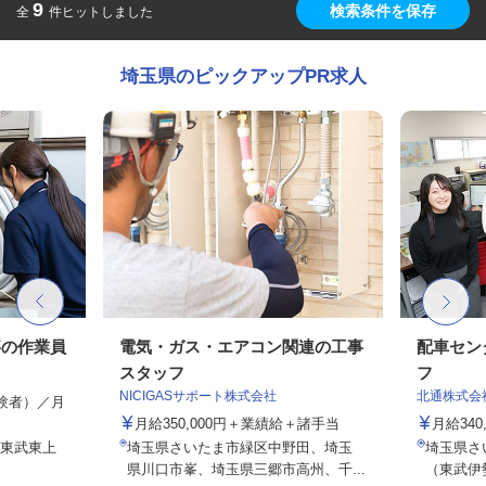
9
検索条件を保存
全
件ヒットしました
埼玉県のピックアップPR求人
事の作業員
電気・ガス・エアコン関連の工事
配車セン
スタッフ
フ
NICIGASサポート株式会社
北通株式会
経験者）／月
月給350,000円＋業績給＋諸手当
月給340
（東武東上
埼玉県さいたま市緑区中野田、埼玉
埼玉県さい
県川口市峯、埼玉県三郷市高州、千...
（東武伊