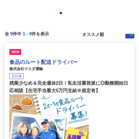
9
1
-
9
全
件中
件を表示
NEW
食品のルート配送ドライバー
株式会社マスダ運輸
正社員
残業少なめ＆完全週休2日！私生活重視派に◎勤務開始日
応相談【住宅手当最大5万円支給※規定有】