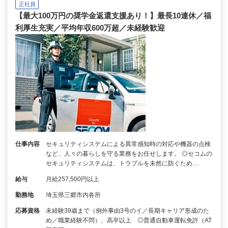
正社員
【最大100万円の奨学金返還支援あり！】最長10連休／福
利厚生充実／平均年収600万超／未経験歓迎
仕事内容
セキュリティシステムによる異常感知時の対応や機器の点検
など、人々の暮らしを守る業務をお任せします。 ◎セコムの
セキュリティシステムは、トラブルを未然に防ぐため…
給与
月給257,500円以上
勤務地
埼玉県三郷市内各所
応募資格
未経験39歳まで（例外事由3号のイ／長期キャリア形成のた
め／職業経験不問）、高卒以上 ◎普通自動車運転免許（AT