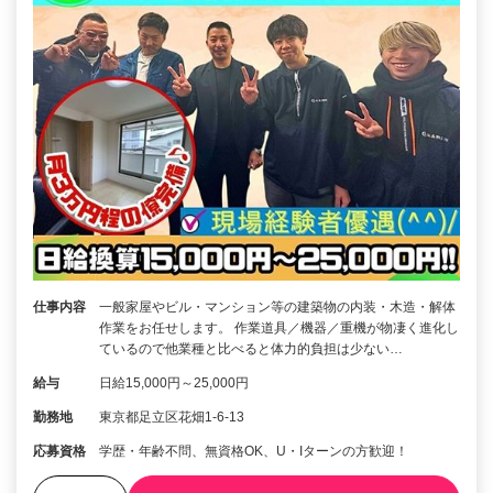
仕事内容
一般家屋やビル・マンション等の建築物の内装・木造・解体
作業をお任せします。 作業道具／機器／重機が物凄く進化し
ているので他業種と比べると体力的負担は少ない…
給与
日給15,000円～25,000円
勤務地
東京都足立区花畑1-6-13
応募資格
学歴・年齢不問、無資格OK、U・Iターンの方歓迎！