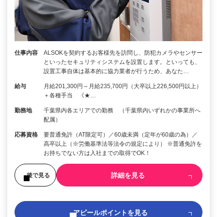
仕事内容
ALSOKを契約するお客様先を訪問し、防犯カメラやセンサー
といったセキュリティシステムを設置します。といっても、
設置工事自体は基本的に協力業者が行うため、あなた…
給与
月給201,300円～月給235,700円（大卒以上226,500円以上）
＋各種手当 《★…
勤務地
千葉県内各エリアでの勤務 （千葉県内いずれかの事業所へ
配属）
応募資格
要普通免許（AT限定可）／60歳未満（定年が60歳の為）／
高卒以上（※労働基準法等法令の規定により） ※普通免許を
お持ちでない方は入社までの取得でOK！
詳細を見る
後で見る
アピールポイントを見る