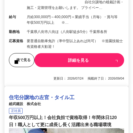
自社分譲地の植栽計画・
施工・定期管理をお願いします。 プライベー…
給与
月給300,000円～400,000円＋業績手当（月毎）・賞与等
年収500万円以上 ※…
勤務地
千葉県八街市八街ほ（八街駅徒歩5分）千葉県各所
応募資格
要普通自動車免許（準中型以上あれば尚可） ※造園技能士
有資格者大歓迎！
詳細を見る
後で見る
更新日： 2026/07/24 掲載終了日： 2026/09/04
住宅分譲地の左官・タイル工
総武建設 株式会社
正社員
年収500万円以上！会社負担で資格取得！年間休日120
日！職人として更に成長し長く活躍出来る職場環境