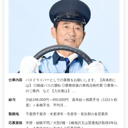
仕事内容
バスドライバーとしての業務をお願いします。 【具体的に
は】 ◎路線バスの運転 ◎乗務前後の車両点検作業 ◎乗客へ
のご案内 など 【入社後は】 …
給与
月給198,000円～450,000円 基本給＋残業手当（1日2ｈ程
度）＋各種手当 平均月…
勤務地
千葉県千葉市・木更津市・市原市・長生郡の各営業所
応募資格
学歴・経験不問／大型2種・1種免許又は普通免許取得3年以