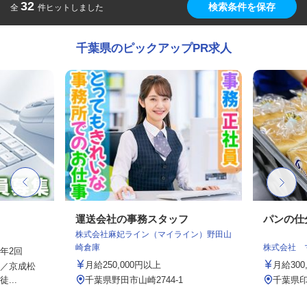
32
検索条件を保存
全
件ヒットしました
千葉県のピックアップPR求人
フ
運送会社の事務スタッフ
パンの仕
株式会社麻妃ライン（マイライン）野田山
崎倉庫
株式会社 
与年2回
月給250,000円以上
月給300
2／京成松
...
千葉県野田市山崎2744-1
千葉県印