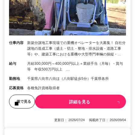
仕事内容
新築分譲地工事現場での重機オペレーターを大募集！ 自社分
譲地の造成工事（盛土・切土・整地・排水設備・道路工事
等）や、建築工事における重機や大型専門車輛の操縦・…
給与
月給300,000円～400,000円以上＋業績手当（月毎）・賞与
等 年収500万円以上 …
勤務地
千葉県八街市八街ほ（八街駅徒歩5分）千葉県各所
応募資格
各種免許資格取得者
詳細を見る
後で見る
更新日： 2026/07/24 掲載終了日： 2026/09/04