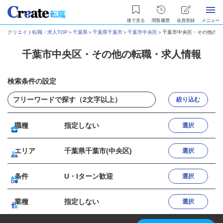
後で見る
閲覧履歴
会員登録
メニュー
クリエイト転職・求人TOP
＞
千葉県
＞
千葉県千葉市
＞
千葉市中央区
＞
千葉市中央区・その他の転
千葉市中央区・その他の転職・求人情報
検索条件の設定
絞り込む
職種
指定しない
選択
エリア
千葉県千葉市(中央区)
選択
条件
U・Iターン歓迎
選択
業種
指定しない
選択