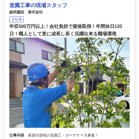
造園工事の現場スタッフ
総武建設 株式会社
正社員
年収500万円以上！会社負担で資格取得！年間休日120
日！職人として更に成長し長く活躍出来る職場環境
仕事内容
新築分譲地の造園工・ガーデナー大募集！