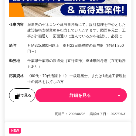
仕事内容
派遣先のゼネコンや建設事務所にて、設計監理を中心とした
建設技術支援業務を担当していただきます。図面を元に、工
事が計画通り・図面通りに進んでいるかを確認し、必要に…
給与
月給325,600円以上 ※月22日勤務時の給与例（時給1,850
円～）
勤務地
千葉県千葉市の派遣先（直行直帰）※通勤圏考慮（在宅勤務
もあり）
応募資格
《60代・70代活躍中！》 一級建築士、または1級施工管理技
士の資格をお持ちの方
詳細を見る
後で見る
更新日： 2026/06/25 掲載終了日： 2027/07/31
NEW