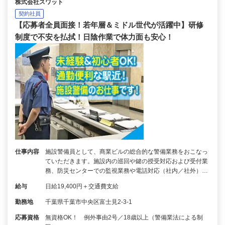
株式会社スワット
契約社員
【応募者全員面接！若年層＆ミドル世代が活躍中】研修
制度で不安を払拭！日陰作業で体力面も安心！
仕事内容
施設警備員として、商業ビルの総合的な警備業務をおこなっ
ていただきます。施設内の巡回や鍵の授受対応および受付業
務、防災センターでの監視業務や電話対応（社内／社外）…
給与
日給19,400円＋交通費支給
勤務地
千葉県千葉市中央区富士見2-3-1
応募資格
無資格OK！ 例外事由2号／18歳以上（警備業法による制