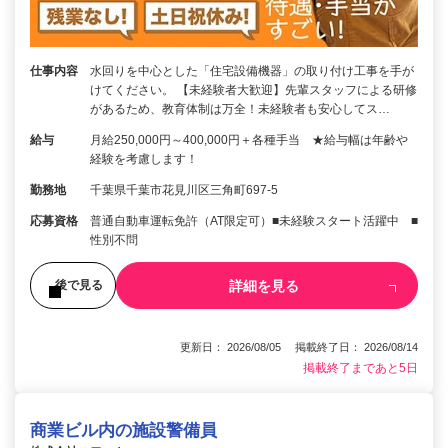
仕事内容
水回りを中心とした「住宅設備機器」の取り付け工事を手が
けてください。 【未経験者大歓迎】先輩スタッフによる研修
があるため、教育体制は万全！未経験者も安心してス…
給与
月給250,000円～400,000円＋各種手当 ★給与幅は年齢や
経験を考慮します！
勤務地
千葉県千葉市花見川区三角町697-5
応募資格
普通自動車運転免許（AT限定可）■未経験スタート活躍中 ■
性別不問
詳細を見る
後で見る
更新日： 2026/08/05 掲載終了日： 2026/08/14
掲載終了まであと5日
商業ビル内の施設警備員