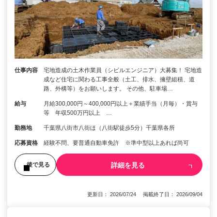
仕事内容
宅地造成の土木作業員（シビルエンジニア）大募集！ 宅地造
成など住宅に関わる工事全般（土工、排水、擁壁組積、道
路、外構等）をお願いします。 その他、駐車場…
給与
月給300,000円～400,000円以上＋業績手当（月毎）・賞与
等 年収500万円以上 …
勤務地
千葉県八街市八街ほ（八街駅徒歩5分）千葉県各所
応募資格
経験不問、要普通自動車免許 ※準中型以上あれば尚可
詳細を見る
後で見る
更新日： 2026/07/24 掲載終了日： 2026/09/04