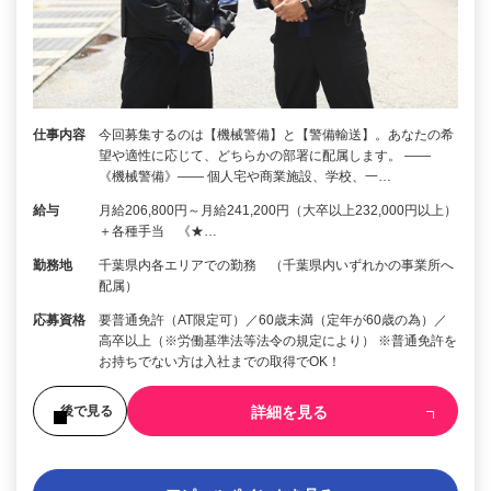
仕事内容
今回募集するのは【機械警備】と【警備輸送】。あなたの希
望や適性に応じて、どちらかの部署に配属します。 ――
《機械警備》―― 個人宅や商業施設、学校、一…
給与
月給206,800円～月給241,200円（大卒以上232,000円以上）
＋各種手当 《★…
勤務地
千葉県内各エリアでの勤務 （千葉県内いずれかの事業所へ
配属）
応募資格
要普通免許（AT限定可）／60歳未満（定年が60歳の為）／
高卒以上（※労働基準法等法令の規定により） ※普通免許を
お持ちでない方は入社までの取得でOK！
詳細を見る
後で見る