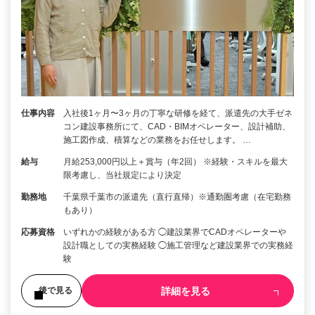
仕事内容
入社後1ヶ月〜3ヶ月の丁寧な研修を経て、派遣先の大手ゼネ
コン建設事務所にて、CAD・BIMオペレーター、設計補助、
施工図作成、積算などの業務をお任せします。 …
給与
月給253,000円以上＋賞与（年2回） ※経験・スキルを最大
限考慮し、当社規定により決定
勤務地
千葉県千葉市の派遣先（直行直帰）※通勤圏考慮（在宅勤務
もあり）
応募資格
いずれかの経験がある方 ◯建設業界でCADオペレーターや
設計職としての実務経験 ◯施工管理など建設業界での実務経
験
詳細を見る
後で見る