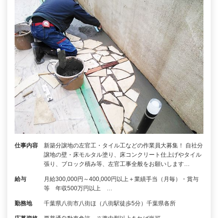
仕事内容
新築分譲地の左官工・タイル工などの作業員大募集！ 自社分
譲地の壁・床モルタル塗り、床コンクリート仕上げやタイル
張り、ブロック積み等、左官工事全般をお願いします…
給与
月給300,000円～400,000円以上＋業績手当（月毎）・賞与
等 年収500万円以上 …
勤務地
千葉県八街市八街ほ（八街駅徒歩5分）千葉県各所