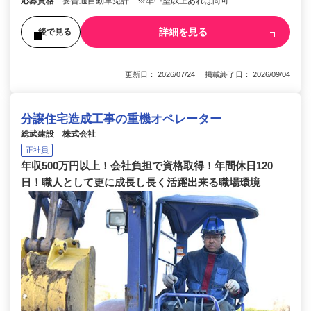
応募資格
要普通自動車免許 ※準中型以上あれば尚可
詳細を見る
後で見る
更新日： 2026/07/24 掲載終了日： 2026/09/04
分譲住宅造成工事の重機オペレーター
総武建設 株式会社
正社員
年収500万円以上！会社負担で資格取得！年間休日120
日！職人として更に成長し長く活躍出来る職場環境