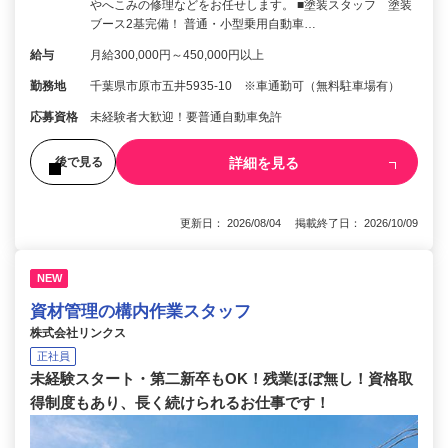
やへこみの修理などをお任せします。 ■塗装スタッフ 塗装
ブース2基完備！ 普通・小型乗用自動車…
給与
月給300,000円～450,000円以上
勤務地
千葉県市原市五井5935-10 ※車通勤可（無料駐車場有）
応募資格
未経験者大歓迎！要普通自動車免許
詳細を見る
後で見る
更新日： 2026/08/04 掲載終了日： 2026/10/09
NEW
資材管理の構内作業スタッフ
株式会社リンクス
正社員
未経験スタート・第二新卒もOK！残業ほぼ無し！資格取
得制度もあり、長く続けられるお仕事です！