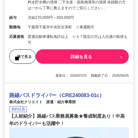
料水貯水槽の清掃 〇下水道・道路側溝等の清掃 未経験の方
は一から丁寧に教えますのでご安心ください…
給与
月給270,000円～350,000円
勤務地
千葉県千葉市中央区生実町 ☆車通勤可
応募資格
普通自動車運転免許以上 ☆ＡＴ限定の方は入社後の取得も
可
詳細を見る
後で見る
更新日： 2026/07/23 掲載終了日： 2026/09/25
路線バスドライバー（CRE240083-01c）
株式会社クリエイト 派遣・紹介事業部
契約社員
【人材紹介】路線バス乗務員募集★養成制度あり！中高
年のドライバーも活躍中！