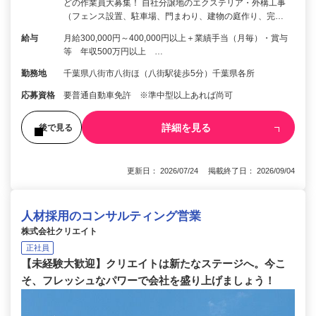
どの作業員大募集！ 自社分譲地のエクステリア・外構工事
（フェンス設置、駐車場、門まわり、建物の庭作り、完…
給与
月給300,000円～400,000円以上＋業績手当（月毎）・賞与
等 年収500万円以上 …
勤務地
千葉県八街市八街ほ（八街駅徒歩5分）千葉県各所
応募資格
要普通自動車免許 ※準中型以上あれば尚可
詳細を見る
後で見る
更新日： 2026/07/24 掲載終了日： 2026/09/04
人材採用のコンサルティング営業
株式会社クリエイト
正社員
【未経験大歓迎】クリエイトは新たなステージへ。今こ
そ、フレッシュなパワーで会社を盛り上げましょう！