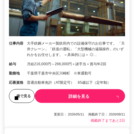
仕事内容
大手鉄鋼メーカー製鉄所内での設備保守のお仕事です。 「天
井クレーン」「鉄道の運転」「大型機械の遠隔操作」のいず
れかをお任せします。 ＜具体的には＞ ◎…
給与
月給216,000円～266,000円＋諸手当＋賞与年2回
勤務地
千葉県千葉市中央区川崎町 ※車通勤可
応募資格
普通自動車免許（AT限定可） 65歳以下（定年制）
詳細を見る
後で見る
更新日： 2026/05/11 掲載終了日： 2026/08/11
掲載終了まであと2日