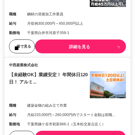
職種
鋼材の溶接加工作業員
給与
月収例300,000円～450,000円以上
勤務地
千葉県白井市河原子359-1
詳細を見る
後で見る
中西産業株式会社
【未経験OK】業績安定！ 年間休日120
日！ アルミ...
職種
建築金物の組み立て作業
給与
月給220,000円～260,000円内でスタート金額は前職...
勤務地
千葉県鎌ケ谷市初富866-1（五本松交差点近く）