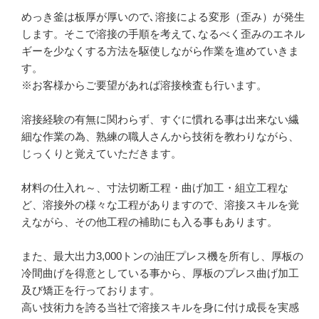
めっき釜は板厚が厚いので､溶接による変形（歪み）が発生
します。そこで溶接の手順を考えて､なるべく歪みのエネル
ギーを少なくする方法を駆使しながら作業を進めていきま
す。

※お客様からご要望があれば溶接検査も行います。

溶接経験の有無に関わらず、すぐに慣れる事は出来ない繊
細な作業の為、熟練の職人さんから技術を教わりながら、
じっくりと覚えていただきます。

材料の仕入れ～、寸法切断工程・曲げ加工・組立工程な
ど、溶接外の様々な工程がありますので、溶接スキルを覚
えながら、その他工程の補助にも入る事もあります。

また、最大出力3,000トンの油圧プレス機を所有し、厚板の
冷間曲げを得意としている事から、厚板のプレス曲げ加工
及び矯正を行っております。

高い技術力を誇る当社で溶接スキルを身に付け成長を実感