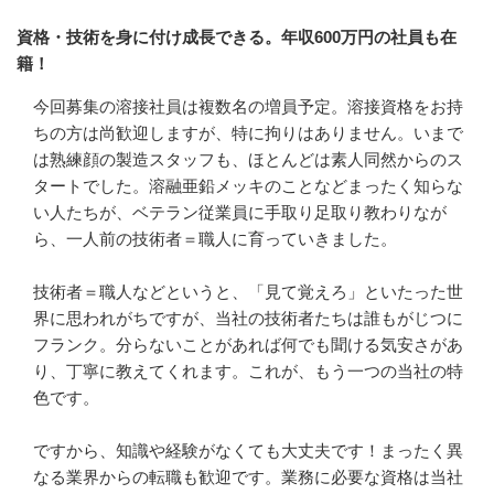
資格・技術を身に付け成長できる。年収600万円の社員も在
籍！
今回募集の溶接社員は複数名の増員予定。溶接資格をお持
ちの方は尚歓迎しますが、特に拘りはありません。いまで
は熟練顔の製造スタッフも、ほとんどは素人同然からのス
タートでした。溶融亜鉛メッキのことなどまったく知らな
い人たちが、ベテラン従業員に手取り足取り教わりなが
ら、一人前の技術者＝職人に育っていきました。

技術者＝職人などというと、「見て覚えろ」といたった世
界に思われがちですが、当社の技術者たちは誰もがじつに
フランク。分らないことがあれば何でも聞ける気安さがあ
り、丁寧に教えてくれます。これが、もう一つの当社の特
色です。

ですから、知識や経験がなくても大丈夫です！まったく異
なる業界からの転職も歓迎です。業務に必要な資格は当社