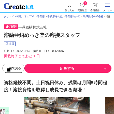
1
後で見る
閲覧履歴
会員登録
メニュー
クリエイト転職・求人TOP
＞
千葉県
＞
千葉県その他
＞
千葉県白井市
＞
平澤鉄構株式会社
＞
溶融亜
締切間近
平澤鉄構株式会社
溶融亜鉛めっき釜の溶接スタッフ
正社員
更新日： 2026/04/13 掲載終了日： 2026/08/07
掲載終了まであと 1 日
応募する
後で見る
資格経験不問。土日祝日休み、残業は月間5時間程
度！溶接資格を取得し成長できる職場！