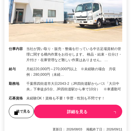
仕事内容
当社が買い取り・販売・整備を行っている中古足場資材の管
理に関する構内作業をお任せします。 検品・結束・仕分け・
片付け・在庫管理など難しい作業はありません。 …
給与
月給220,000円～270,000円以上 ※未経験の場合 月収
例：280,000円（未経…
勤務地
千葉県四街道市大日2043-2（JR四街道駅からバス「大日中
央」下車徒歩5分、JR四街道駅から車で10分） ※車通勤可
応募資格
未経験OK！資格も不要！学歴・性別も不問です！
詳細を見る
後で見る
更新日： 2026/08/03 掲載終了日： 2026/09/11