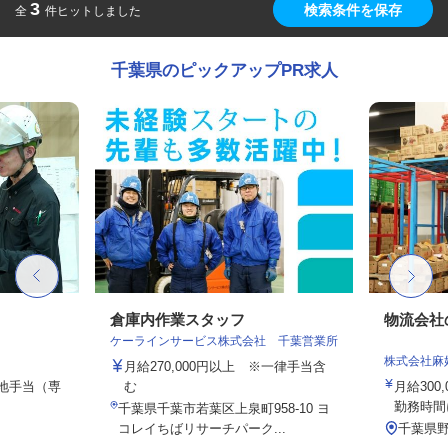
3
検索条件を保存
全
件ヒットしました
千葉県のピックアップPR求人
倉庫内作業スタッフ
物流会社
ケーラインサービス株式会社 千葉営業所
株式会社麻
月給270,000円以上 ※一律手当含
務地手当（専
む
月給300
勤務時間
千葉県千葉市若葉区上泉町958-10 ヨ
コレイちばリサーチパーク...
千葉県野