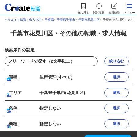
後で見る
閲覧履歴
会員登録
メニュー
クリエイト転職・求人TOP
＞
千葉県
＞
千葉県千葉市
＞
千葉市花見川区
＞
千葉市花見川区・その他
千葉市花見川区・その他の転職・求人情報
検索条件の設定
絞り込む
職種
生産管理(すべて)
選択
エリア
千葉県千葉市(花見川区)
選択
条件
指定しない
選択
業種
指定しない
選択