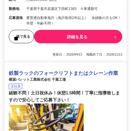
勤務地
千葉県千葉市若葉区下田町1365 ※車通勤可
応募資格
要普通自動車免許（免許取得2年以上） 未経験の方もOK！
学歴・年齢不問！
詳細を見る
後で見る
更新日： 2026/04/13 掲載終了日： 2026/11/13
鉄製ラックのフォークリフトまたはクレーン作業
横源パレット工業株式会社 千葉工場
正社員
経験不問！土日祝休み！休憩1.5時間！丁寧に指導致しま
すので安心してご応募下さい！