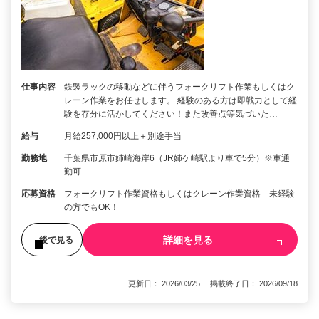
仕事内容
鉄製ラックの移動などに伴うフォークリフト作業もしくはク
レーン作業をお任せします。 経験のある方は即戦力として経
験を存分に活かしてください！また改善点等気づいた…
給与
月給257,000円以上＋別途手当
勤務地
千葉県市原市姉崎海岸6（JR姉ケ崎駅より車で5分）※車通
勤可
応募資格
フォークリフト作業資格もしくはクレーン作業資格 未経験
の方でもOK！
詳細を見る
後で見る
更新日： 2026/03/25 掲載終了日： 2026/09/18