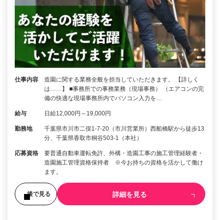
仕事内容
造園に関する業務全般を担当していただきます。 【詳しく
は……】 ■事務所での事務業務（現場事務） （エアコンの完
備の快適な現場事務所内でパソコン入力を…
給与
日給12,000円～19,000円
勤務地
千葉県市川市二俣1-7-20（市川営業所）西船橋駅から徒歩13
分、千葉県香取市桐谷503-1（本社）
応募資格
要普通自動車運転免許、外構・造園工事の施工管理経験者・
造園施工管理資格保持者 ※今お持ちの資格を活かして働け
ます。
詳細を見る
後で見る