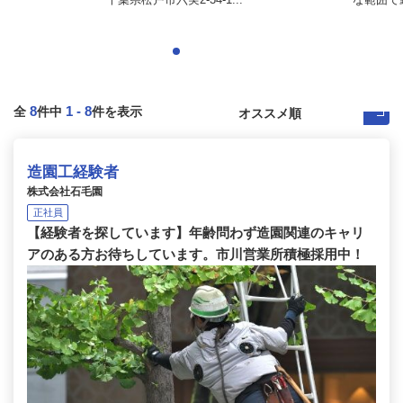
8
1
-
8
全
件中
件を表示
造園工経験者
株式会社石毛園
正社員
【経験者を探しています】年齢問わず造園関連のキャリ
アのある方お待ちしています。市川営業所積極採用中！