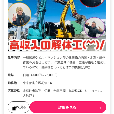
仕事内容
一般家屋やビル・マンション等の建築物の内装・木造・解体
作業をお任せします。 作業道具／機器／重機が物凄く進化し
ているので、他業種と比べると体力的負担は少な…
給与
日給14,000円～25,000円
勤務地
東京都足立区花畑1-6-13
応募資格
未経験者歓迎、学歴・年齢不問、無資格OK、U・Iターンの
方歓迎！
詳細を見る
後で見る