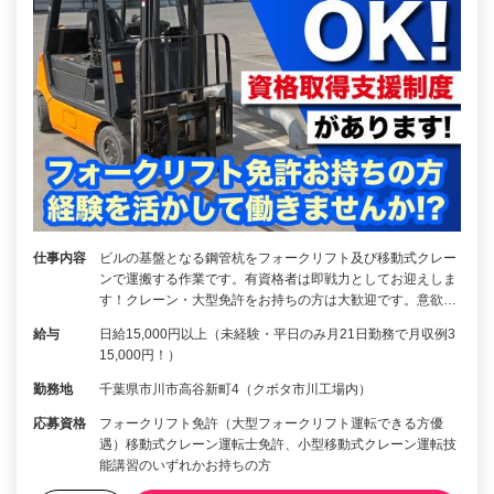
仕事内容
ビルの基盤となる鋼管杭をフォークリフト及び移動式クレー
ンで運搬する作業です。有資格者は即戦力としてお迎えしま
す！クレーン・大型免許をお持ちの方は大歓迎です。意欲…
給与
日給15,000円以上（未経験・平日のみ月21日勤務で月収例3
15,000円！）
勤務地
千葉県市川市高谷新町4（クボタ市川工場内）
応募資格
フォークリフト免許（大型フォークリフト運転できる方優
遇）移動式クレーン運転士免許、小型移動式クレーン運転技
能講習のいずれかお持ちの方