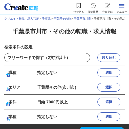
後で見る
閲覧履歴
会員登録
メニュー
クリエイト転職・求人TOP
＞
千葉県
＞
千葉県その他
＞
千葉県市川市
＞
千葉県市川市・その他の転
千葉県市川市・その他の転職・求人情報
検索条件の設定
絞り込む
職種
指定しない
選択
エリア
千葉県その他(市川市)
選択
条件
日給 7000円以上
選択
業種
指定しない
選択