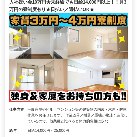
入社祝い金10万円★未経験でも日給14,000円以上！！月3
万円の寮制度有り★日払い／週払いOK★
仕事内容
一般家屋やビル・マンション等の建築物の内装・木造・解体
作業をお任せします。 作業道具／機器／重機が物凄く進化し
ているので、他業種と比べると体力的負担は少な…
給与
日給14,000円～25,000円