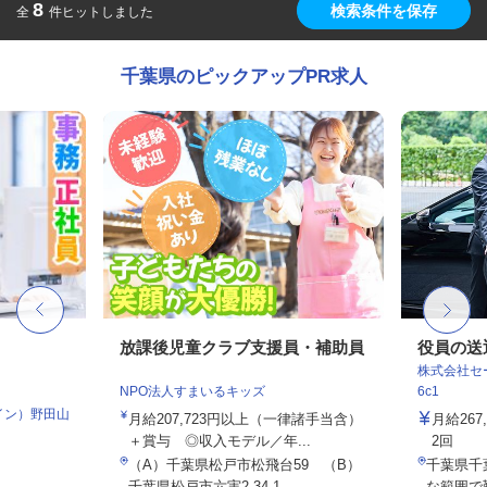
8
検索条件を保存
全
件ヒットしました
千葉県のピックアップPR求人
フ
放課後児童クラブ支援員・補助員
役員の送
株式会社セー
NPO法人すまいるキッズ
6c1
イン）野田山
月給207,723円以上（一律諸手当含）
月給26
＋賞与 ◎収入モデル／年...
2回
（A）千葉県松戸市松飛台59 （B）
千葉県千
千葉県松戸市六実2-34-1...
な範囲で