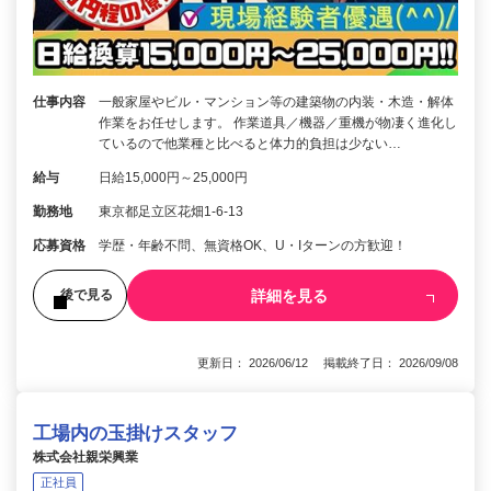
仕事内容
一般家屋やビル・マンション等の建築物の内装・木造・解体
作業をお任せします。 作業道具／機器／重機が物凄く進化し
ているので他業種と比べると体力的負担は少ない…
給与
日給15,000円～25,000円
勤務地
東京都足立区花畑1-6-13
応募資格
学歴・年齢不問、無資格OK、U・Iターンの方歓迎！
詳細を見る
後で見る
更新日： 2026/06/12 掲載終了日： 2026/09/08
工場内の玉掛けスタッフ
株式会社親栄興業
正社員