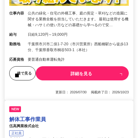
仕事内容
公共の緑化・住宅の外構工事、庭の剪定・草刈などの造園に
関する業務全般を担当していただきます。 最初は使用する機
械・ハサミの使い方などの基礎から学べるので安…
給与
日給9,120円～19,000円
勤務地
千葉県市川市二俣1-7-20（市川営業所）西船橋駅から徒歩13
分、千葉県香取市桐谷503-1（本社）
応募資格
要普通自動車運転免許
詳細を見る
後で見る
更新日： 2026/07/30 掲載終了日： 2026/10/23
NEW
解体工事作業員
伍高興業株式会社
正社員