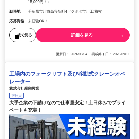
15,000円！）
勤務地
千葉県市川市高谷新町4（クボタ市川工場内）
応募資格
未経験OK！
詳細を見る
後で見る
更新日： 2026/08/04 掲載終了日： 2026/09/11
工場内のフォークリフト及び移動式クレーンオペ
レーター
株式会社親栄興業
正社員
大手企業の下請けなので仕事量安定！土日休みでプライ
ベートも充実！