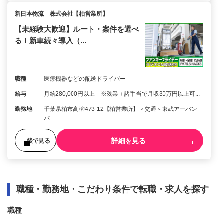
新日本物流 株式会社【柏営業所】
【未経験大歓迎】ルート・案件を選べ
る！新車続々導入（...
職種
医療機器などの配送ドライバー
給与
月給280,000円以上 ※残業＋諸手当で月収30万円以上可...
勤務地
千葉県柏市高柳473-12【柏営業所】＜交通＞東武アーバン
パ...
詳細を見る
後で見る
職種・勤務地・こだわり条件で転職・求人を探す
職種