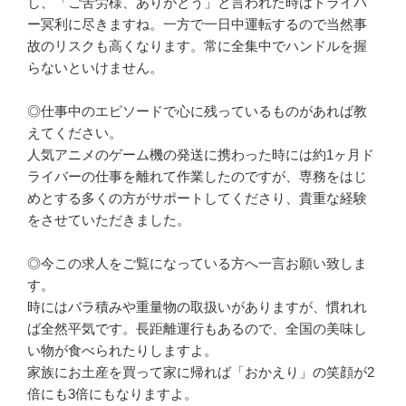
し、「ご苦労様、ありがとう」と言われた時はドライバ
ー冥利に尽きますね。一方で一日中運転するので当然事
故のリスクも高くなります。常に全集中でハンドルを握
らないといけません。

◎仕事中のエピソードで心に残っているものがあれば教
えてください。

人気アニメのゲーム機の発送に携わった時には約1ヶ月ド
ライバーの仕事を離れて作業したのですが、専務をはじ
めとする多くの方がサポートしてくださり、貴重な経験
をさせていただきました。

◎今この求人をご覧になっている方へ一言お願い致しま
す。

時にはバラ積みや重量物の取扱いがありますが、慣れれ
ば全然平気です。長距離運行もあるので、全国の美味し
い物が食べられたりしますよ。

家族にお土産を買って家に帰れば「おかえり」の笑顔が2
倍にも3倍にもなりますよ。