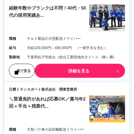
経験年数やブランクは不問！40代・50
代の採用実績あ...
職種
チルド製品の大型配送ドライバー
給与
月給330,000円～480,000円 （一律手当を含む）
勤務地
千葉県松戸市稔台（稔台工業団地内タイヘイ（株）隣）
詳細を見る
後で見る
日豊トランスポート株式会社 関東営業所
＼普通免許があれば応募OK／賞与年2
回＋手当＋残業代...
職種
大型バラ車の近距離配送ドライバー