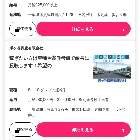
給与
月給325,000以上
勤務地
千葉県木更津市潮浜2-1-20（JR内房線「木更津」駅より車...
詳細を見る
後で見る
浮ヶ谷興産有限会社
稼ぎたい方は車輛や案件考慮で給与に
反映します！希望の...
職種
8t・10tダンプの運転手
給与
月給280,000円～320,000円 ※別途各種手当有
勤務地
千葉県柏市豊四季379-6／東武野田線「豊四季駅」・JR常
磐...
詳細を見る
後で見る