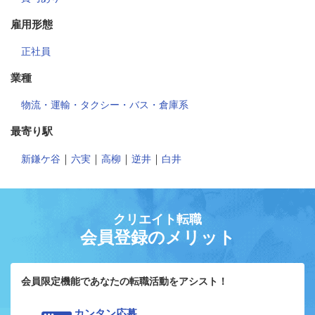
雇用形態
正社員
業種
物流・運輸・タクシー・バス・倉庫系
最寄り駅
｜
｜
｜
｜
新鎌ケ谷
六実
高柳
逆井
白井
クリエイト転職
会員登録のメリット
会員限定機能であなたの転職活動をアシスト！
カンタン応募