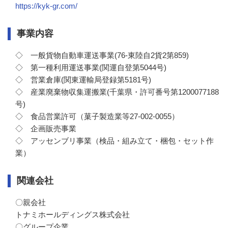
https://kyk-gr.com/
事業内容
◇　一般貨物自動車運送事業(76-東陸自2貨2第859)

◇　第一種利用運送事業(関運自登第5044号)

◇　営業倉庫(関東運輸局登録第5181号)

◇　産業廃棄物収集運搬業(千葉県・許可番号第1200077188
号)

◇　食品営業許可（菓子製造業等27-002-0055）

◇　企画販売事業

◇　アッセンブリ事業（検品・組み立て・梱包・セット作
業）
関連会社
〇親会社

トナミホールディングス株式会社

〇グループ企業
