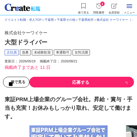
1
後で見る
閲覧履歴
会員登録
メニュー
クリエイト転職・求人TOP
＞
千葉県
＞
千葉県その他
＞
千葉県柏市
＞
株式会社 ケーワイケー（ト
株式会社ケーワイケー
大型ドライバー
正社員
急募
未経験歓迎
車通勤可
女性活躍
更新日： 2026/05/19 掲載終了日： 2026/08/21
掲載終了まであと 11 日
応募する
後で見る
東証PRM上場企業のグループ会社。昇給・賞与・手
当も充実！お休みもしっかり取れ、安定して働けま
す。