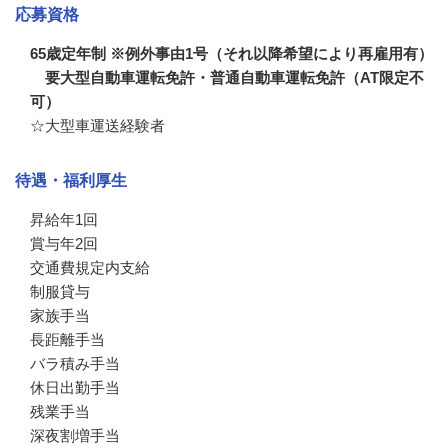
応募資格
65歳定年制 ※例外事由1号（それ以降希望により再雇用有）
要大型自動車運転免許・普通自動車運転免許（AT限定不
可）
☆大型車運送経験者
待遇・福利厚生
昇給年1回

賞与年2回

交通費規定内支給

制服貸与

家族手当

長距離手当

バラ積み手当

休日出勤手当

残業手当

深夜割増手当
