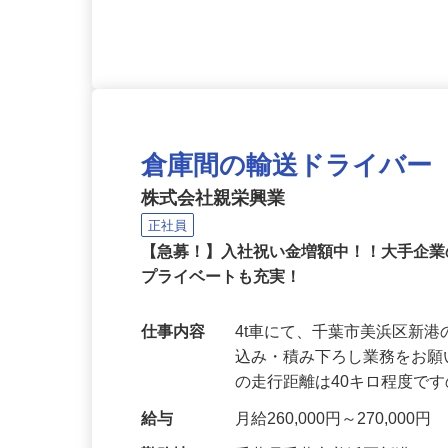
応募資格
未経験大歓迎！学歴不問／要
倉庫間の輸送ドライバー
株式会社親栄興業
正社員
【急募！】入社祝い金増額中！！大手企
プライベートも充実！
仕事内容
4t車にて、千葉市美浜区新
込み・積み下ろし業務をお願
の走行距離は40キロ程度で