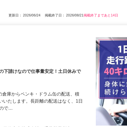
後で見
準中型（5t未満限定）以上 ※AT限定OK
更新日： 2026/06/24 掲載終了日： 2026/08/21
掲載終了まであと14日
業の下請けなので仕事量安定！土日休みで
港の倉庫からペンキ・ドラム缶の配送、積
いいたします。長距離の配送はなく、1日
すので…