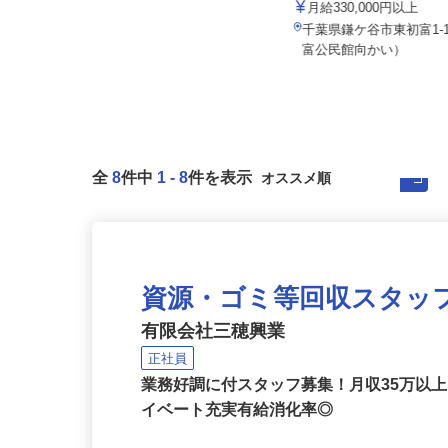
株式会社マスダ運輸
株式会社サカイアゼットロジ
月給330,000円以上
月給320,000円〜340,000円
千葉県鎌ケ谷市東初富1-
千葉県印西市竹袋1749-5
富公民館向かい）
全
8
件中
1
-
8
件を表示
資源・ゴミ等回収スタッ
有限会社三穂興業
正社員
業務好調に付スタッフ募集！月収35万以
イベート充実有給消化率◎