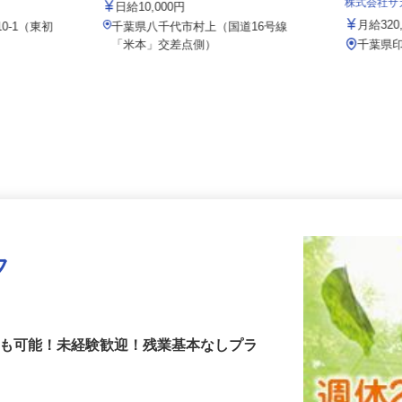
ースクール
株式会社
日給10,000円
月給32
10-1（東初
千葉県八千代市村上（国道16号線
「米本」交差点側）
千葉県
フ
上も可能！未経験歓迎！残業基本なしプラ