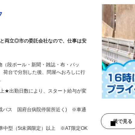
フ
トと両立◎市の委託会社なので、仕事は安
源物（段ボール・新聞・雑誌・布・パッ
収。荷台で分別した後、問屋へおろしに行
…
000円以上★出勤日数により、スタート給与が変
京成バス 国府台病院停留所近く) ※車通