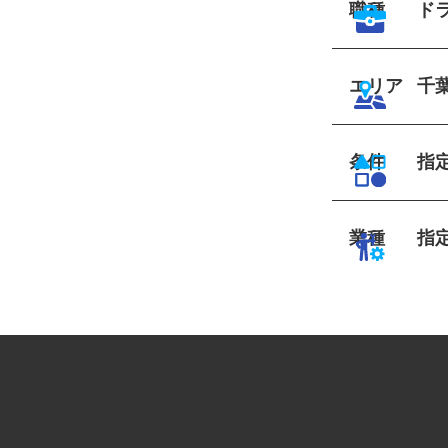
職種
ド
エリア
千
条件
指
業種
指