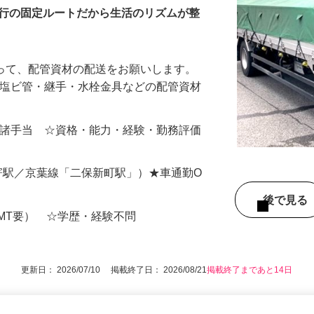
運行の固定ルートだから生活のリズムが整
乗って、配管資材の配送をお願いします。
、塩ビ管・継手・水栓金具などの配管資材
000円＋諸手当 ☆資格・能力・経験・勤務評価
寄駅／京葉線「二保新町駅」）★車通勤O
後で見
MT要） ☆学歴・経験不問
更新日： 2026/07/10 掲載終了日： 2026/08/21
掲載終了まであと14日