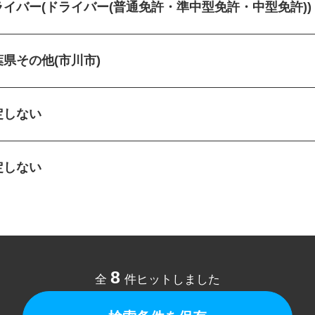
ライバー(ドライバー(普通免許・準中型免許・中型免許)
葉県その他(市川市)
定しない
定しない
8
全
件ヒットしました