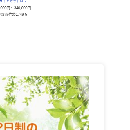
株式会社マスダ運輸
サカイアゼットロジ
月給330,000円以上
0,000円〜340,000円
千葉県鎌ケ谷市東初富1-10-1（東初
印西市竹袋1749-5
富公民館向かい）