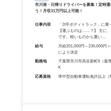
木村商運有限会社
正社員
市川発・日帰りドライバーを募集！定時
う！月収31万円以上可能！
仕事内容
「2t平ボディトラック」に
【運ぶものは……？】 主に
です。軽いものから重い…
給与
月給201,000円～230,
により決定
勤務地
千葉県市川市高谷新町9（最
K
応募資格
準中型自動車運転免許以上（