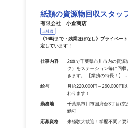
紙類の資源物回収スタッ
有限会社 小倉商店
正社員
《16時まで・残業ほぼなし》プライベー
定しています！
仕事内容
2t車で千葉県市川市内の資
ク）をステーション毎に回
きます。 【業務の特長！】 
給与
月給220,000円～260,
わります！
勤務地
千葉県市川市国府台3丁目(
勤可