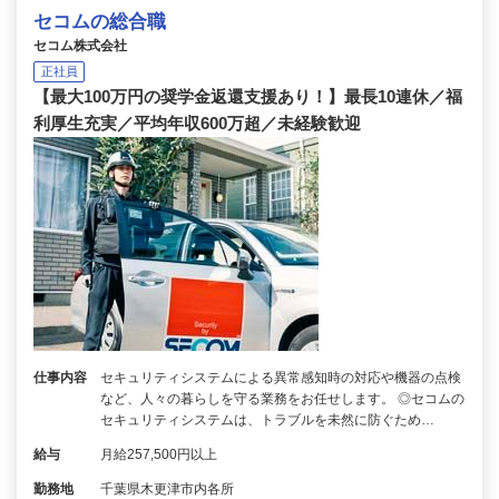
セコムの総合職
セコム株式会社
正社員
【最大100万円の奨学金返還支援あり！】最長10連休／福
利厚生充実／平均年収600万超／未経験歓迎
仕事内容
セキュリティシステムによる異常感知時の対応や機器の点検
など、人々の暮らしを守る業務をお任せします。 ◎セコムの
セキュリティシステムは、トラブルを未然に防ぐため…
給与
月給257,500円以上
勤務地
千葉県木更津市内各所