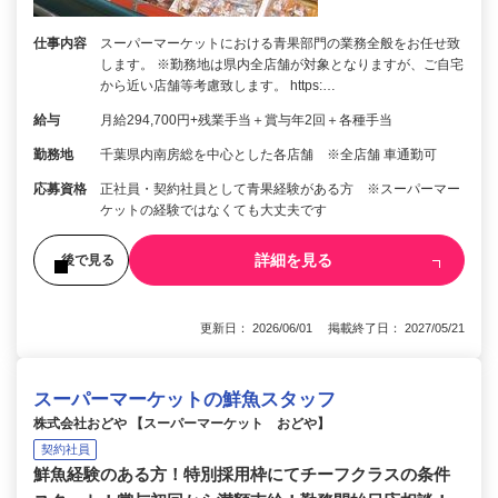
仕事内容
スーパーマーケットにおける青果部門の業務全般をお任せ致
します。 ※勤務地は県内全店舗が対象となりますが、ご自宅
から近い店舗等考慮致します。 https:…
給与
月給294,700円+残業手当＋賞与年2回＋各種手当
勤務地
千葉県内南房総を中心とした各店舗 ※全店舗 車通勤可
応募資格
正社員・契約社員として青果経験がある方 ※スーパーマー
ケットの経験ではなくても大丈夫です
詳細を見る
後で見る
更新日： 2026/06/01 掲載終了日： 2027/05/21
スーパーマーケットの鮮魚スタッフ
株式会社おどや 【スーパーマーケット おどや】
契約社員
鮮魚経験のある方！特別採用枠にてチーフクラスの条件