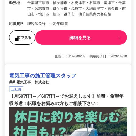
勤務地
千葉県市原市・袖ヶ浦市・木更津市・君津市・富津市・千葉
市・習志野市・鎌ケ谷市・茂原市・大網白里市・東金市・館
山市・鴨川市・旭市・銚子市 他千葉県内の各店舗
応募資格
理容師免許 ※定年65歳
詳細を見る
後で見る
更新日： 2026/06/09 掲載終了日： 2026/09/18
電気工事の施工管理スタッフ
共和電気工事 株式会社
正社員
【月50万円～／60万円～でお迎えします】前職・希望年
収考慮！転職をお悩みの方もご相談下さい！