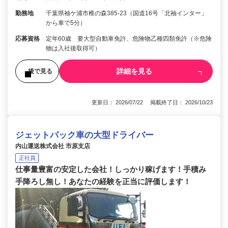
勤務地
千葉県袖ケ浦市椎の森385-23（国道16号「北袖インター」
から車で5分）
応募資格
定年60歳 要大型自動車免許、危険物乙種四類免許（※危険
物は入社後取得可）
詳細を見る
後で見る
更新日： 2026/07/22 掲載終了日： 2026/10/23
ジェットパック車の大型ドライバー
内山運送株式会社 市原支店
正社員
仕事量豊富の安定した会社！しっかり稼げます！手積み
手降ろし無し！あなたの経験を正当に評価します！