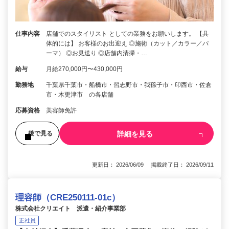
仕事内容
店舗でのスタイリスト としての業務をお願いします。 【具
体的には】 お客様のお出迎え ◎施術（カット／カラー／パ
ーマ） ◎お見送り ◎店舗内清掃・…
給与
月給270,000円〜430,000円
勤務地
千葉県千葉市・船橋市・習志野市・我孫子市・印西市・佐倉
市・木更津市 の各店舗
応募資格
美容師免許
詳細を見る
後で見る
更新日： 2026/06/09 掲載終了日： 2026/09/11
理容師（CRE250111-01c）
株式会社クリエイト 派遣・紹介事業部
正社員