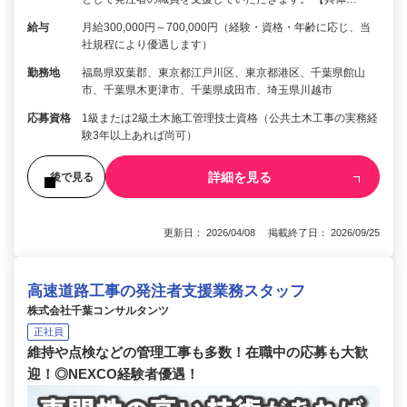
給与
月給300,000円～700,000円（経験・資格・年齢に応じ、当
社規程により優遇します）
勤務地
福島県双葉郡、東京都江戸川区、東京都港区、千葉県館山
市、千葉県木更津市、千葉県成田市、埼玉県川越市
応募資格
1級または2級土木施工管理技士資格（公共土木工事の実務経
験3年以上あれば尚可）
詳細を見る
後で見る
更新日： 2026/04/08 掲載終了日： 2026/09/25
高速道路工事の発注者支援業務スタッフ
株式会社千葉コンサルタンツ
正社員
維持や点検などの管理工事も多数！在職中の応募も大歓
迎！◎NEXCO経験者優遇！