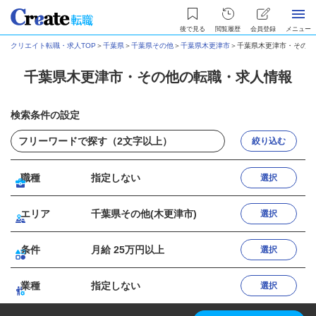
後で見る
閲覧履歴
会員登録
メニュー
クリエイト転職・求人TOP
＞
千葉県
＞
千葉県その他
＞
千葉県木更津市
＞
千葉県木更津市・その他
千葉県木更津市・その他の転職・求人情報
検索条件の設定
絞り込む
職種
指定しない
選択
エリア
千葉県その他(木更津市)
選択
条件
月給 25万円以上
選択
業種
指定しない
選択