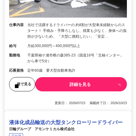
仕事内容
当社で活躍するドライバーの 約8割が大型車未経験からのス
タート！ 手積み・手降ろしなし、残業も少なく、身体への負
担が少ないため、 「大型に挑戦したい」「安定…
給与
月給300,000円～400,000円以上
勤務地
千葉県袖ケ浦市椎の森385-23（国道16号「北袖インター」
から車で5分）
応募資格
定年60歳 要大型自動車免許
詳細を見る
後で見る
更新日： 2026/07/23 掲載終了日： 2026/10/23
液体化成品輸送の大型タンクローリードライバー
日輪グループ アモンケミカル株式会社
正社員