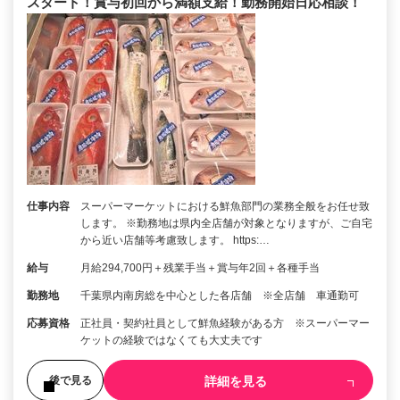
スタート！賞与初回から満額支給！勤務開始日応相談！
仕事内容
スーパーマーケットにおける鮮魚部門の業務全般をお任せ致
します。 ※勤務地は県内全店舗が対象となりますが、ご自宅
から近い店舗等考慮致します。 https:…
給与
月給294,700円＋残業手当＋賞与年2回＋各種手当
勤務地
千葉県内南房総を中心とした各店舗 ※全店舗 車通勤可
応募資格
正社員・契約社員として鮮魚経験がある方 ※スーパーマー
ケットの経験ではなくても大丈夫です
詳細を見る
後で見る