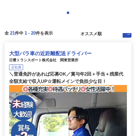
21
1
-
20
全
件中
件を表示
大型バラ車の近距離配送ドライバー
日豊トランスポート株式会社 関東営業所
正社員
＼普通免許があれば応募OK／賞与年2回＋手当＋残業代
全額支給で収入UP☆運転メインで負担少な目！