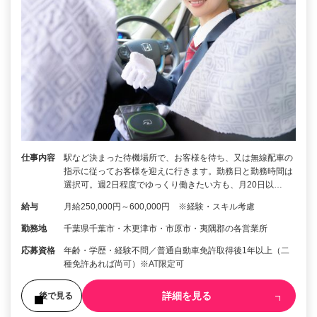
仕事内容
駅など決まった待機場所で、お客様を待ち、又は無線配車の
指示に従ってお客様を迎えに行きます。勤務日と勤務時間は
選択可。週2日程度でゆっくり働きたい方も、月20日以…
給与
月給250,000円～600,000円 ※経験・スキル考慮
勤務地
千葉県千葉市・木更津市・市原市・夷隅郡の各営業所
応募資格
年齢・学歴・経験不問／普通自動車免許取得後1年以上（二
種免許あれば尚可）※AT限定可
詳細を見る
後で見る