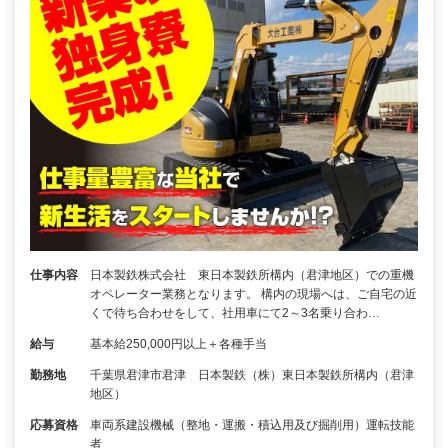
仕事内容
日本製鉄株式会社 東日本製鉄所構内（君津地区）での重機
オペレーター業務となります。 構内の現場へは、ご自宅の近
くで待ち合わせをして、社用車にて2～3名乗り合わ…
給与
基本給250,000円以上＋各種手当
勤務地
千葉県君津市君津 日本製鉄（株）東日本製鉄所構内（君津
地区）
応募資格
車両系建設機械（整地・運搬・積込用及び掘削用）運転技能
者