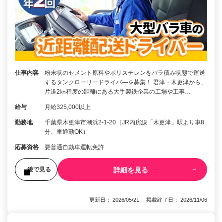
仕事内容
粉末状のセメント原料やポリスチレンをバラ積み状態で運送
するタンクローリードライバ―を募集！ 君津・木更津から、
片道2㎞程度の距離にある大手製鉄企業の工場や工事…
給与
月給325,000以上
勤務地
千葉県木更津市潮浜2-1-20（JR内房線「木更津」駅より車8
分、車通勤OK）
応募資格
要普通自動車運転免許
詳細を見る
後で見る
更新日： 2026/05/21 掲載終了日： 2026/11/06