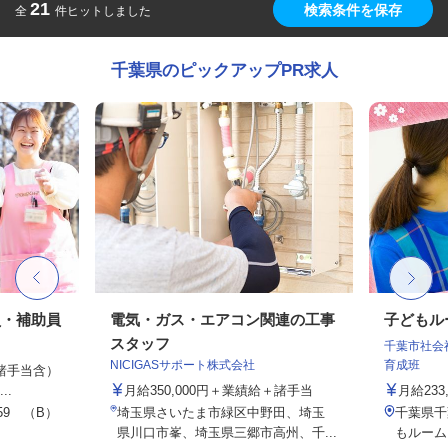
21
検索条件を保存
全
件ヒットしました
千葉県のピックアップPR求人
員・補助員
電気・ガス・エアコン関連の工事
子どもル
スタッフ
千葉市社会
NICIGASサポート株式会社
育成班
律諸手当含）
..
月給350,000円＋業績給＋諸手当
月給233,
9 （B）
埼玉県さいたま市緑区中野田、埼玉
千葉県千
県川口市峯、埼玉県三郷市高州、千...
もルーム