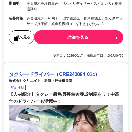
勤務地
千葉県木更津市真舟（リハビリデイサービスすまいる）※車
通勤可
応募資格
要普通免許（AT可）、理学療法士、作業療法士、あん摩マッ
サージ指圧師、柔道整復師（いずれかお持ちの方）
詳細を見る
後で見る
更新日： 2026/06/17 掲載終了日： 2027/06/25
タクシードライバー（CRE240084-01c）
株式会社クリエイト 派遣・紹介事業部
契約社員
【人材紹介】タクシー乗務員募集★養成制度あり！中高
年のドライバーも活躍中！