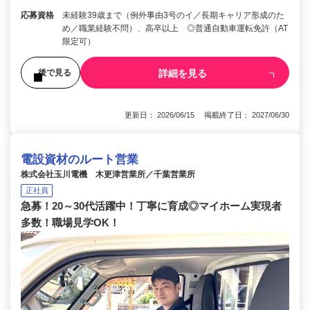
応募資格
未経験39歳まで（例外事由3号のイ／長期キャリア形成のた
め／職業経験不問）、高卒以上 ◎普通自動車運転免許（AT
限定可）
詳細を見る
後で見る
更新日： 2026/06/15 掲載終了日： 2027/06/30
電設資材のルート営業
株式会社玉川電機 木更津営業所／千葉営業所
正社員
急募！20～30代活躍中！丁寧に育成◎マイホーム実現者
多数！職場見学OK！