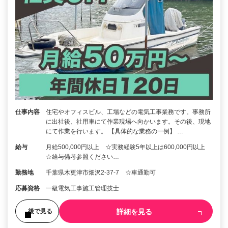
仕事内容
住宅やオフィスビル、工場などの電気工事業務です。事務所
に出社後、社用車にて作業現場へ向かいます。その後、現地
にて作業を行います。 【具体的な業務の一例】 …
給与
月給500,000円以上 ☆実務経験5年以上は600,000円以上
☆給与備考参照ください…
勤務地
千葉県木更津市畑沢2-37-7 ☆車通勤可
応募資格
一級電気工事施工管理技士
詳細を見る
後で見る