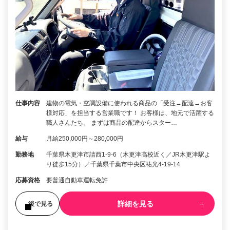
仕事内容
建物の電気・空調設備に使われる商品の「受注→配達→お客
様対応」を担当する営業職です！ お客様は、地元で活躍する
職人さんたち。 まずは商品の配達からスター…
給与
月給250,000円～280,000円
勤務地
千葉県木更津市請西1-9-6（木更津高校近く／JR木更津駅よ
り徒歩15分）／千葉県千葉市中央区祐光4-19-14
応募資格
要普通自動車運転免許
詳細を見る
後で見る