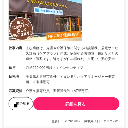
仕事内容
主な業務は、介護や介護保険に関する相談業務、居宅サービ
ス計画（ケアプラン）作成、病院や介護施設、役所などとの
連絡・調整です。皆さまが住み慣れたご自宅で、安心安全…
給与
月給260,000円以上＋インセンティブ
勤務地
千葉県木更津市真舟（すまいるリハケアマネージャー事業
所）※車通勤可
応募資格
介護支援専門員、要普通免許（AT限定可）
詳細を見る
後で見る
更新日： 2026/06/17 掲載終了日： 2027/06/25