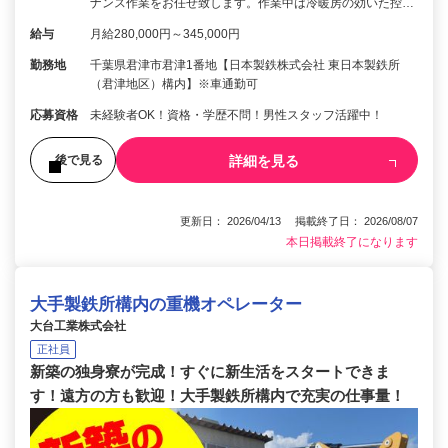
ナンス作業をお任せ致します。作業中は冷暖房の効いた控…
給与
月給280,000円～345,000円
勤務地
千葉県君津市君津1番地【日本製鉄株式会社 東日本製鉄所
（君津地区）構内】※車通勤可
応募資格
未経験者OK！資格・学歴不問！男性スタッフ活躍中！
詳細を見る
後で見る
更新日： 2026/04/13 掲載終了日： 2026/08/07
本日掲載終了になります
大手製鉄所構内の重機オペレーター
大台工業株式会社
正社員
新築の独身寮が完成！すぐに新生活をスタートできま
す！遠方の方も歓迎！大手製鉄所構内で充実の仕事量！