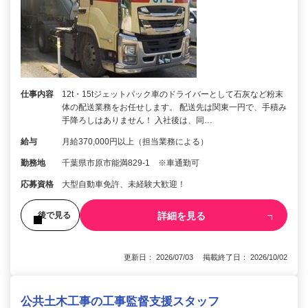
仕事内容
12t・15tジェットパック車のドライバーとして石灰など粉末
体の配送業務をお任せします。 配送先は関東一円で、手積み
手降ろしはありません！ 入社後は、同…
給与
月給370,000円以上（担当業務による）
勤務地
千葉県市原市能満829-1 ※車通勤可
応募資格
大型自動車免許、未経験大歓迎！
詳細を見る
後で見る
更新日： 2026/07/03 掲載終了日： 2026/10/02
公共土木工事の工事監督支援スタッフ