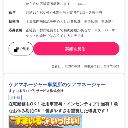
から近い店舗等考慮致します。 https:…
給与
月給294,700円＋残業手当＋賞与年2回＋各種手当
勤務地
千葉県内南房総を中心とした各店舗 ※全店舗 車通勤可
応募資格
正社員・契約社員として精肉経験がある方 ※スーパーマー
ケットの経験ではなくても大丈夫です
詳細を見る
後で見る
更新日： 2026/06/01 掲載終了日： 2027/05/21
ケアマネージャー事業所のケアマネージャー
すまいるリハビリサービス株式会社
正社員
在宅勤務もOK！社用車貸与・インセンティブ手当有！急
なお休み対応OK！働きやすさを重視した環境です！