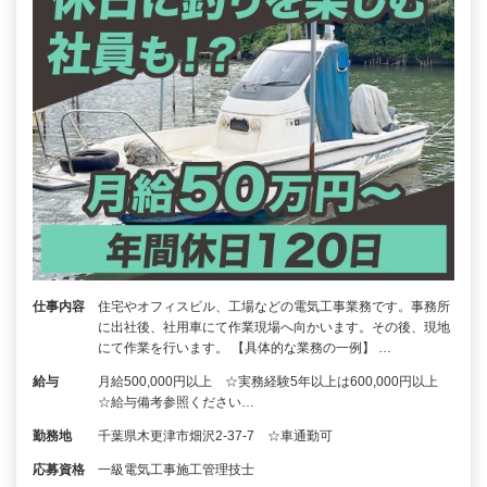
仕事内容
住宅やオフィスビル、工場などの電気工事業務です。事務所
に出社後、社用車にて作業現場へ向かいます。その後、現地
にて作業を行います。 【具体的な業務の一例】 …
給与
月給500,000円以上 ☆実務経験5年以上は600,000円以上
☆給与備考参照ください…
勤務地
千葉県木更津市畑沢2-37-7 ☆車通勤可
応募資格
一級電気工事施工管理技士