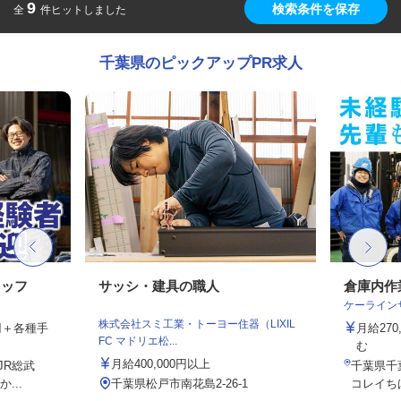
9
検索条件を保存
全
件ヒットしました
千葉県のピックアップPR求人
タッフ
サッシ・建具の職人
倉庫内作
ケーライン
株式会社スミ工業・トーヨー住器（LIXIL
0円＋各種手
月給27
FC マドリエ松...
む
月給400,000円以上
JR総武
千葉県千葉
...
千葉県松戸市南花島2-26-1
コレイち