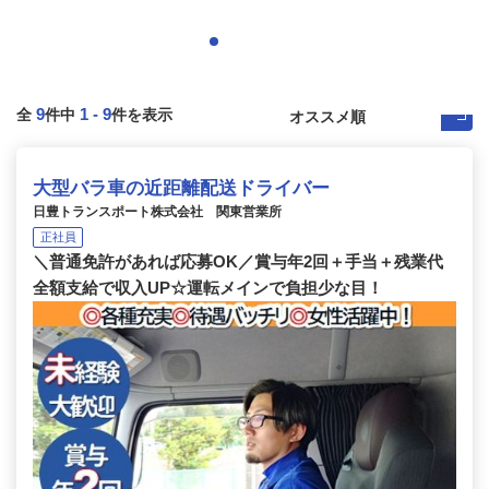
9
1
-
9
全
件中
件を表示
大型バラ車の近距離配送ドライバー
日豊トランスポート株式会社 関東営業所
正社員
＼普通免許があれば応募OK／賞与年2回＋手当＋残業代
全額支給で収入UP☆運転メインで負担少な目！