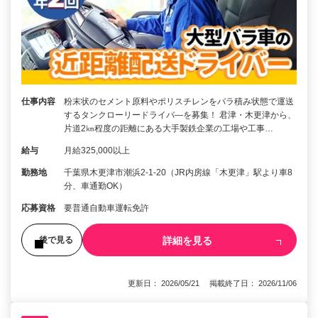
仕事内容
粉末状のセメント原料やポリスチレンをバラ積み状態で運送
するタンクローリードライバ―を募集！ 君津・木更津から、
片道2㎞程度の距離にある大手製鉄企業の工場や工事…
給与
月給325,000以上
勤務地
千葉県木更津市潮浜2-1-20（JR内房線「木更津」駅より車8
分、車通勤OK）
応募資格
要普通自動車運転免許
詳細を見る
後で見る
更新日： 2026/05/21 掲載終了日： 2026/11/06