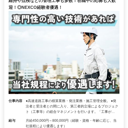
維持や点検などの管理工事も多数！在職中の応募も大歓
迎！◎NEXCO経験者優遇！
仕事内容
●高速道路工事の積算業務・発注業務・施工管理全般。 ●発
注者と受注者との間に入り、第三者的立場によるプロジェク
ト（工事等）の総合マネジメントを行います。「工事が…
給与
月給450,000円～800,000円（経験・資格・年齢に応じ、当
社規程により優遇します）