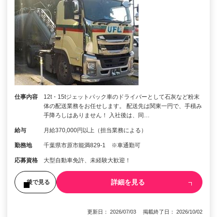
仕事内容
12t・15tジェットパック車のドライバーとして石灰など粉末
体の配送業務をお任せします。 配送先は関東一円で、手積み
手降ろしはありません！ 入社後は、同…
給与
月給370,000円以上（担当業務による）
勤務地
千葉県市原市能満829-1 ※車通勤可
応募資格
大型自動車免許、未経験大歓迎！
詳細を見る
後で見る
更新日： 2026/07/03 掲載終了日： 2026/10/02