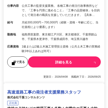
仕事内容
公共工事の監督支援業務。 各種工事の発注行政事務所など
で、「工事を円滑に進めること」「工事の品質確保」を目的
として発注者の職員を支援していただきます。 【具体…
給与
月給300,000円～700,000円（経験・資格・年齢に応じ、当
社規程により優遇します）
勤務地
福島県双葉郡、東京都江戸川区、東京都港区、千葉県館山
市、千葉県木更津市、千葉県成田市、埼玉県川越市
応募資格
1級または2級土木施工管理技士資格（公共土木工事の実務経
験3年以上あれば尚可）
詳細を見る
後で見る
更新日： 2026/04/08 掲載終了日： 2026/09/25
高速道路工事の発注者支援業務スタッフ
株式会社千葉コンサルタンツ
正社員