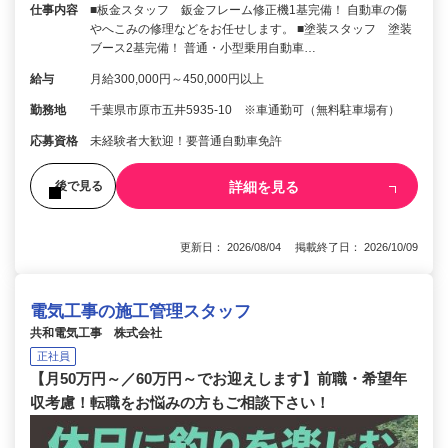
仕事内容
■板金スタッフ 鈑金フレーム修正機1基完備！ 自動車の傷
やへこみの修理などをお任せします。 ■塗装スタッフ 塗装
ブース2基完備！ 普通・小型乗用自動車…
給与
月給300,000円～450,000円以上
勤務地
千葉県市原市五井5935-10 ※車通勤可（無料駐車場有）
応募資格
未経験者大歓迎！要普通自動車免許
詳細を見る
後で見る
更新日： 2026/08/04 掲載終了日： 2026/10/09
電気工事の施工管理スタッフ
共和電気工事 株式会社
正社員
【月50万円～／60万円～でお迎えします】前職・希望年
収考慮！転職をお悩みの方もご相談下さい！