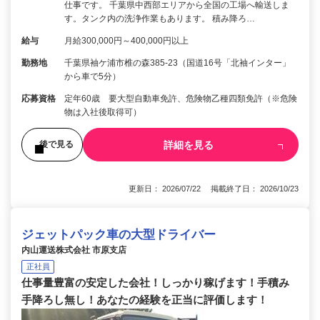
仕事です。 千葉県中西部エリアから全国の工場へ輸送しま
す。タンク内の洗浄作業もあります。 積み降ろ…
給与
月給300,000円～400,000円以上
勤務地
千葉県袖ケ浦市椎の森385-23（国道16号「北袖インター」
から車で5分）
応募資格
定年60歳 要大型自動車免許、危険物乙種四類免許（※危険
物は入社後取得可）
詳細を見る
後で見る
更新日： 2026/07/22 掲載終了日： 2026/10/23
ジェットパック車の大型ドライバー
内山運送株式会社 市原支店
正社員
仕事量豊富の安定した会社！しっかり稼げます！手積み
手降ろし無し！あなたの経験を正当に評価します！