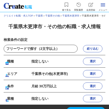
後で見る
閲覧履歴
会員登録
メニュー
クリエイト転職・求人TOP
＞
千葉県
＞
千葉県その他
＞
千葉県木更津市
＞
千葉県木更津市・その他
千葉県木更津市・その他の転職・求人情報
検索条件の設定
絞り込む
職種
指定しない
選択
エリア
千葉県その他(木更津市)
選択
条件
月給 30万円以上
選択
業種
指定しない
選択