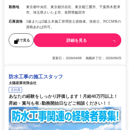
勤務地
東京都中央区、東京都渋谷区、東京都三鷹市、千葉県木更津
市、埼玉県さいたま市、長野県飯田市
応募資格
1級または2級土木施工管理技士資格者。技術士、RCCM等の
資格あれば尚可。
詳細を見る
後で見る
更新日： 2026/04/08 掲載終了日： 2026/09/25
防水工事の施工スタッフ
太陽産業有限会社
正社員
あなたの経験をしっかり評価します！月給40万円以上！
昇給・賞与も有♪勤務開始日などご相談ください！！