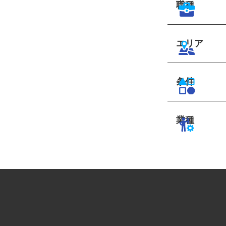
職種
エリア
条件
業種