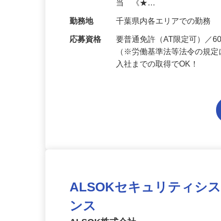
給与
月給206,800円～月給241,
当 《★…
勤務地
千葉県内各エリアでの勤務
応募資格
要普通免許（AT限定可）／
（※労働基準法等法令の規定
入社までの取得でOK！
ALSOKセキュリティシ