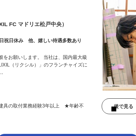
IL FC マドリエ松戸中央）
土日祝日休み 他、嬉しい待遇多数あり
般をお願いします。 当社は、国内最大級
LIXIL（リクシル）」のフランチャイズに
ー…
建具の取付業務経験3年以上 ★年齢不
後で見