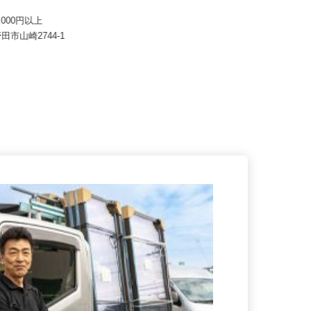
株式会社タケミ企画
麻妃ライン（マイライン）野田
月給380,000円以上
50,000円以上
千葉県市川市二俣678-17（JR京葉
野田市山崎2744-1
線「二俣新町駅」より徒歩2...