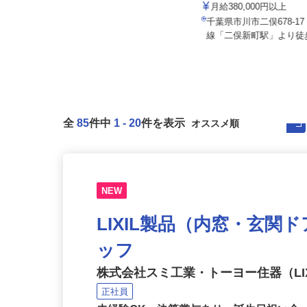
株式会社タケミ企画
株式会社麻妃ライン（マイライン）野田
山崎倉庫
月給380,000円以上
月給250,000円以上
千葉県市川市二俣678-1
千葉県野田市山崎2744-1
線「二俣新町駅」より徒歩
全
85
件中
1
-
20
件を表示
NEW
LIXIL製品（内窓・玄関
ッフ
株式会社スミ工業・トーヨー住器（LIX