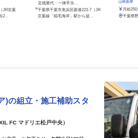
株式会社
月給247,000円～341,000円以上（固
山崎倉庫
定残業代・一律手当...
月給2
7（JR京葉
千葉県千葉市美浜区新港221-7（JR
2...
京葉線「稲毛海岸」駅から徒...
千葉県
ドア)の組立・施工補助スタ
IL FC マドリエ松戸中央）