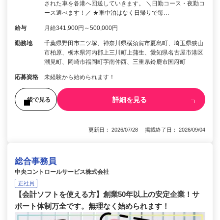
された車を各港へ回送していきます。 ＼日勤コース・夜勤コ
ース選べます！／ ★車中泊はなく日帰りで毎…
給与
月給341,900円～500,000円
勤務地
千葉県野田市二ツ塚、神奈川県横須賀市夏島町、埼玉県狭山
市柏原、栃木県河内郡上三川町上蒲生、愛知県名古屋市港区
潮見町、岡崎市福岡町字南仲西、三重県鈴鹿市国府町
応募資格
未経験から始められます！
詳細を見る
後で見る
更新日： 2026/07/28 掲載終了日： 2026/09/04
総合事務員
中央コントロールサービス株式会社
正社員
【会計ソフトを使える方】創業50年以上の安定企業！サ
ポート体制万全です。無理なく始められます！