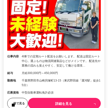
仕事内容
4t車での定期ルート配送をお願いします。 配送は固定ルート
中心。運ぶものは物流関連製品などがメインです。 配送先や
業務の流れも覚えやすく、安定して働ける環境…
給与
月給300,000円～450,000円
勤務地
千葉県野田市山崎貝塚町13-15（東武野田線「運河駅」徒歩1
5分）
応募資格
中型自動車運転免許必須
詳細を見る
後で見る