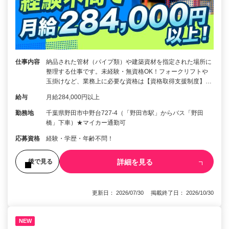
仕事内容
納品された管材（パイプ類）や建築資材を指定された場所に
整理する仕事です。未経験・無資格OK！フォークリフトや
玉掛けなど、業務上に必要な資格は【資格取得支援制度】…
給与
月給284,000円以上
勤務地
千葉県野田市中野台727-4（「野田市駅」からバス「野田
橋」下車）★マイカー通勤可
応募資格
経験・学歴・年齢不問！
詳細を見る
後で見る
更新日： 2026/07/30 掲載終了日： 2026/10/30
NEW