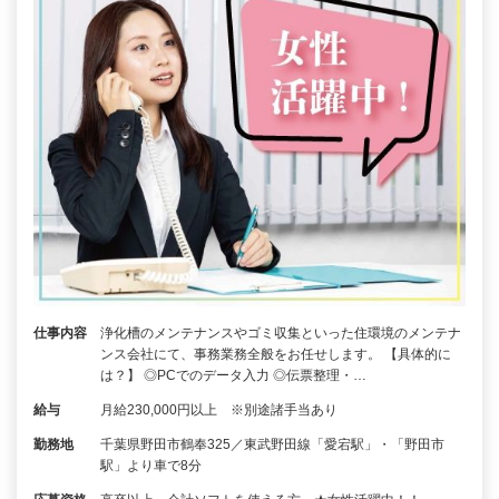
仕事内容
浄化槽のメンテナンスやゴミ収集といった住環境のメンテナ
ンス会社にて、事務業務全般をお任せします。 【具体的に
は？】 ◎PCでのデータ入力 ◎伝票整理・…
給与
月給230,000円以上 ※別途諸手当あり
勤務地
千葉県野田市鶴奉325／東武野田線「愛宕駅」・「野田市
駅」より車で8分