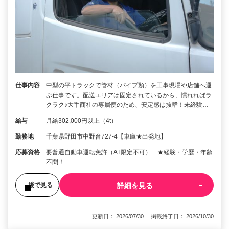
仕事内容
中型の平トラックで管材（パイプ類）を工事現場や店舗へ運
ぶ仕事です。配送エリアは固定されているから、慣れればラ
クラク♪大手商社の専属便のため、安定感は抜群！未経験…
給与
月給302,000円以上（4t）
勤務地
千葉県野田市中野台727-4【車庫★出発地】
応募資格
要普通自動車運転免許（AT限定不可） ★経験・学歴・年齢
不問！
詳細を見る
後で見る
更新日： 2026/07/30 掲載終了日： 2026/10/30