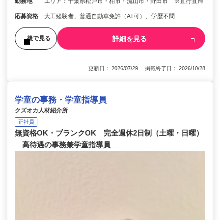
勤務地
エリア：千葉県松戸市・柏市・流山市・野田市 ※直行直帰
応募資格
大工経験者、普通自動車免許（AT可）、学歴不問
詳細を見る
後で見る
更新日： 2026/07/29 掲載終了日： 2026/10/28
学童の事務・学童指導員
クズオカ人材紹介所
正社員
無資格OK・ブランクOK 完全週休2日制（土曜・日曜）
高待遇の事務兼学童指導員