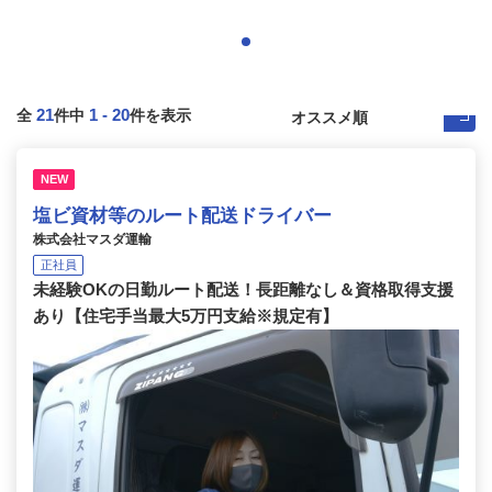
21
1
-
20
全
件中
件を表示
NEW
塩ビ資材等のルート配送ドライバー
株式会社マスダ運輸
正社員
未経験OKの日勤ルート配送！長距離なし＆資格取得支援
あり【住宅手当最大5万円支給※規定有】