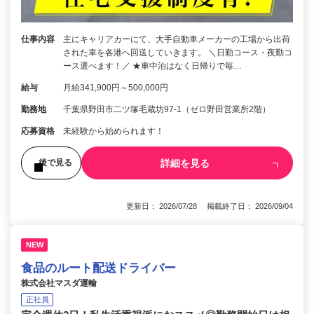
仕事内容
主にキャリアカーにて、大手自動車メーカーの工場から出荷
された車を各港へ回送していきます。 ＼日勤コース・夜勤コ
ース選べます！／ ★車中泊はなく日帰りで毎…
給与
月給341,900円～500,000円
勤務地
千葉県野田市二ツ塚毛蔵坊97-1（ゼロ野田営業所2階）
応募資格
未経験から始められます！
詳細を見る
後で見る
更新日： 2026/07/28 掲載終了日： 2026/09/04
NEW
食品のルート配送ドライバー
株式会社マスダ運輸
正社員