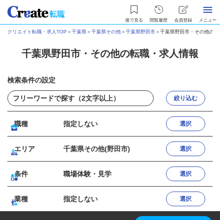
後で見る
閲覧履歴
会員登録
メニュー
クリエイト転職・求人TOP
＞
千葉県
＞
千葉県その他
＞
千葉県野田市
＞
千葉県野田市・その他の転
千葉県野田市・その他の転職・求人情報
検索条件の設定
絞り込む
職種
指定しない
選択
エリア
千葉県その他(野田市)
選択
条件
職場体験・見学
選択
業種
指定しない
選択