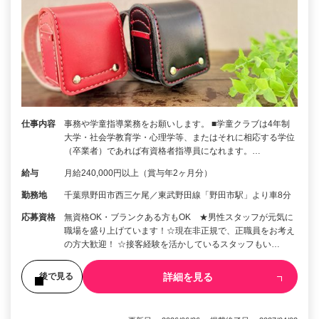
仕事内容
事務や学童指導業務をお願いします。 ■学童クラブは4年制
大学・社会学教育学・心理学等、またはそれに相応する学位
（卒業者）であれば有資格者指導員になれます。…
給与
月給240,000円以上（賞与年2ヶ月分）
勤務地
千葉県野田市西三ケ尾／東武野田線「野田市駅」より車8分
応募資格
無資格OK・ブランクある方もOK ★男性スタッフが元気に
職場を盛り上げています！☆現在非正規で、正職員をお考え
の方大歓迎！ ☆接客経験を活かしているスタッフもい…
詳細を見る
後で見る