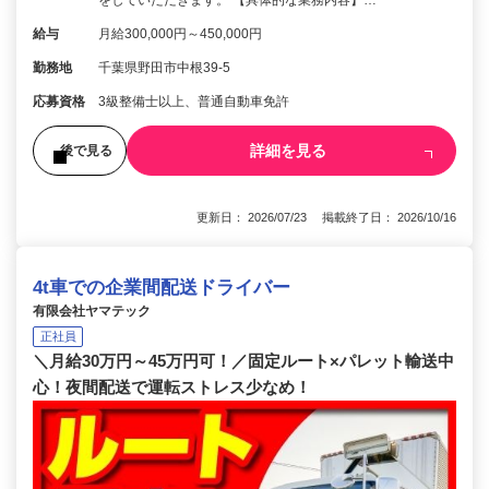
給与
月給300,000円～450,000円
勤務地
千葉県野田市中根39-5
応募資格
3級整備士以上、普通自動車免許
詳細を見る
後で見る
更新日： 2026/07/23 掲載終了日： 2026/10/16
4t車での企業間配送ドライバー
有限会社ヤマテック
正社員
＼月給30万円～45万円可！／固定ルート×パレット輸送中
心！夜間配送で運転ストレス少なめ！