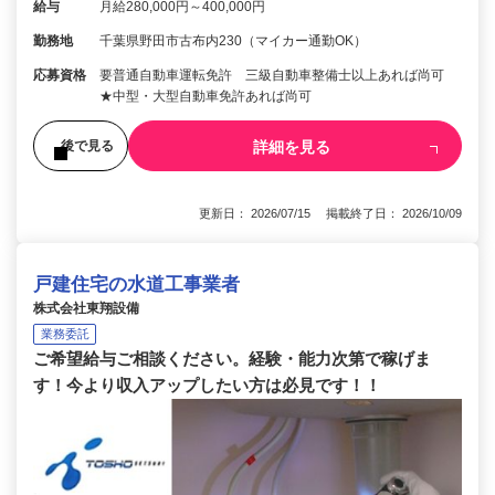
給与
月給280,000円～400,000円
勤務地
千葉県野田市古布内230（マイカー通勤OK）
応募資格
要普通自動車運転免許 三級自動車整備士以上あれば尚可
★中型・大型自動車免許あれば尚可
詳細を見る
後で見る
更新日： 2026/07/15 掲載終了日： 2026/10/09
戸建住宅の水道工事業者
株式会社東翔設備
業務委託
ご希望給与ご相談ください。経験・能力次第で稼げま
す！今より収入アップしたい方は必見です！！