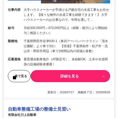
仕事内容
大手ハウスメーカーが手掛ける戸建住宅の水道工事をお任せ
します。 【様々な物件の水道工事を経験できます！】 大手
ハウスメーカーのお仕事なので、年間を通して…
給与
月給300,000円～470,000円以上（経験・能力により開始給
与ご相談ください）
勤務地
千葉県野田市谷津930-1（東武アーバンパークライン「清水
公園駅」より車で3分） 【現場】千葉県柏市・松戸市・流
山市・野田市周辺（車で1時間以内の現場が多数）
応募資格
要普通自動車免許（AT限定可）、未経験OK、土木や水道関
係の設備経験者優遇！
詳細を見る
後で見る
更新日： 2026/07/17 掲載終了日： 2026/09/26
自動車整備工場の整備士見習い
有限会社川上自動車