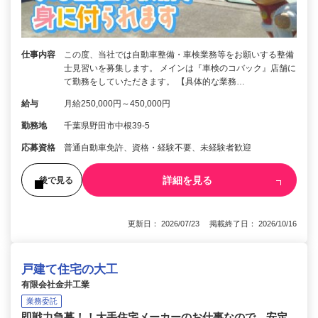
仕事内容
この度、当社では自動車整備・車検業務等をお願いする整備
士見習いを募集します。 メインは『車検のコバック』店舗に
て勤務をしていただきます。 【具体的な業務…
給与
月給250,000円～450,000円
勤務地
千葉県野田市中根39-5
応募資格
普通自動車免許、資格・経験不要、未経験者歓迎
詳細を見る
後で見る
更新日： 2026/07/23 掲載終了日： 2026/10/16
戸建て住宅の大工
有限会社金井工業
業務委託
即戦力急募！！大手住宅メーカーのお仕事なので、安定