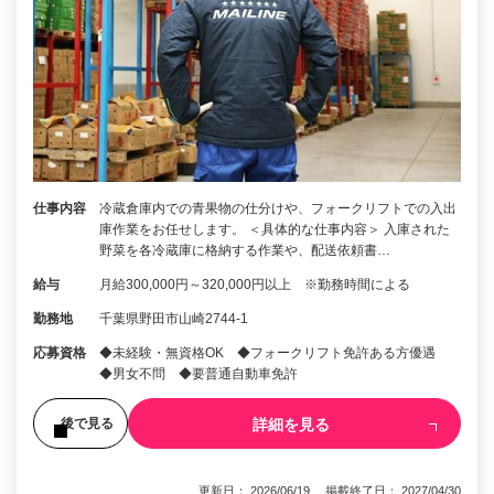
仕事内容
冷蔵倉庫内での青果物の仕分けや、フォークリフトでの入出
庫作業をお任せします。 ＜具体的な仕事内容＞ 入庫された
野菜を各冷蔵庫に格納する作業や、配送依頼書…
給与
月給300,000円～320,000円以上 ※勤務時間による
勤務地
千葉県野田市山崎2744-1
応募資格
◆未経験・無資格OK ◆フォークリフト免許ある方優遇
◆男女不問 ◆要普通自動車免許
詳細を見る
後で見る
更新日： 2026/06/19 掲載終了日： 2027/04/30