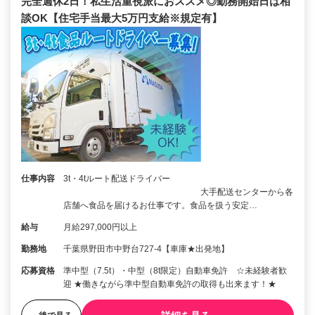
完全週休2日！私生活重視派におススメ◎勤務開始日は相
談OK【住宅手当最大5万円支給※規定有】
仕事内容
3t・4tルート配送ドライバー
大手配送センターから各
店舗へ食品を届けるお仕事です。食品を扱う安定…
給与
月給297,000円以上
勤務地
千葉県野田市中野台727-4【車庫★出発地】
応募資格
準中型（7.5t）・中型（8t限定）自動車免許 ☆未経験者歓
迎 ★働きながら準中型自動車免許の取得も出来ます！★