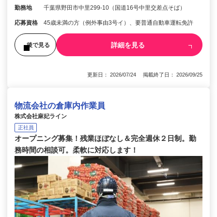
勤務地
千葉県野田市中里299-10（国道16号中里交差点そば）
応募資格
45歳未満の方（例外事由3号イ）、要普通自動車運転免許
詳細を見る
後で見る
更新日： 2026/07/24 掲載終了日： 2026/09/25
物流会社の倉庫内作業員
株式会社麻妃ライン
正社員
オープニング募集！残業ほぼなし＆完全週休２日制。勤
務時間の相談可。柔軟に対応します！