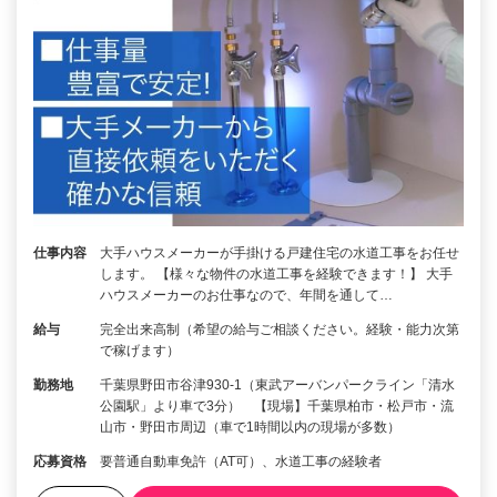
仕事内容
大手ハウスメーカーが手掛ける戸建住宅の水道工事をお任せ
します。 【様々な物件の水道工事を経験できます！】 大手
ハウスメーカーのお仕事なので、年間を通して…
給与
完全出来高制（希望の給与ご相談ください。経験・能力次第
で稼げます）
勤務地
千葉県野田市谷津930-1（東武アーバンパークライン「清水
公園駅」より車で3分） 【現場】千葉県柏市・松戸市・流
山市・野田市周辺（車で1時間以内の現場が多数）
応募資格
要普通自動車免許（AT可）、水道工事の経験者