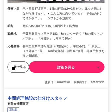
仕事内容
平均月収37.5万円。1日の配送は2〜3件だけ。体を大切にし
ながら稼げます。 ▼こんな方に向いています 「件数が多く
て体がきつい」 「シフトが不規則で…
給与
月給335,000円〜415,000円以上＋能力給
勤務地
千葉県野田市上三ケ尾183（柏インター近く「柏の葉キャン
パス駅」・「梅郷駅」より車で10分）
応募資格
要中型自動車運転免許（8t限定可）、学歴不問、18歳以上
（例外事由2号）、60歳定年制（例外事由1号：再雇用制度あ
り／65歳迄）
詳細を見る
後で見る
更新日： 2026/07/09 掲載終了日： 2026/09/11
中間処理施設の仕分けスタッフ
有限会社関商店
正社員