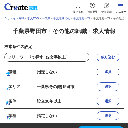
後で見る
閲覧履歴
会員登録
メニュー
クリエイト転職・求人TOP
＞
千葉県
＞
千葉県その他
＞
千葉県野田市
＞
千葉県野田市・その他の転
千葉県野田市・その他の転職・求人情報
検索条件の設定
絞り込む
職種
指定しない
選択
エリア
千葉県その他(野田市)
選択
条件
設立30年以上
選択
業種
指定しない
選択