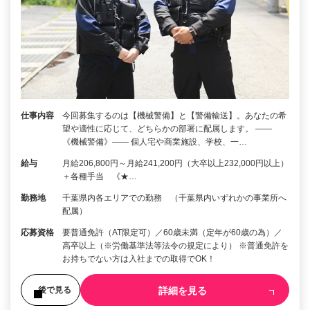
仕事内容
今回募集するのは【機械警備】と【警備輸送】。あなたの希
望や適性に応じて、どちらかの部署に配属します。 ――
《機械警備》―― 個人宅や商業施設、学校、一…
給与
月給206,800円～月給241,200円（大卒以上232,000円以上）
＋各種手当 《★…
勤務地
千葉県内各エリアでの勤務 （千葉県内いずれかの事業所へ
配属）
応募資格
要普通免許（AT限定可）／60歳未満（定年が60歳の為）／
高卒以上（※労働基準法等法令の規定により） ※普通免許を
お持ちでない方は入社までの取得でOK！
詳細を見る
後で見る