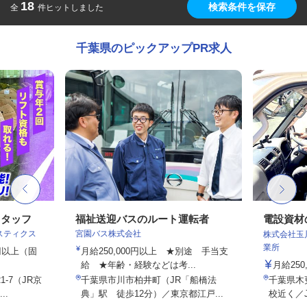
18
検索条件を保存
全
件ヒットしました
千葉県のピックアップPR求人
スタッフ
福祉送迎バスのルート運転者
電設資材
スティクス
宮園バス株式会社
株式会社玉
業所
0円以上（固
月給250,000円以上 ★別途 手当支
給 ★年齢・経験などは考...
月給250,
-7（JR京
千葉県市川市柏井町（JR「船橋法
千葉県木更
..
典」駅 徒歩12分）／東京都江戸...
校近く／J