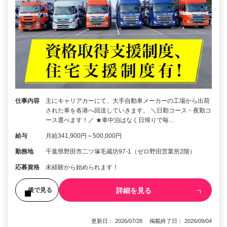
仕事内容
主にキャリアカーにて、大手自動車メーカーの工場から出荷
された車を各港へ回送していきます。 ＼日勤コース・夜勤コ
ース選べます！／ ★車中泊はなく日帰りで毎…
給与
月給341,900円～500,000円
勤務地
千葉県野田市二ツ塚毛蔵坊97-1（ゼロ野田営業所2階）
応募資格
未経験から始められます！
詳細を見る
後で見る
更新日： 2026/07/28 掲載終了日： 2026/09/04