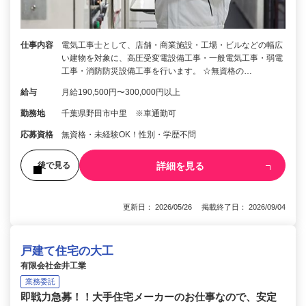
仕事内容
電気工事士として、店舗・商業施設・工場・ビルなどの幅広
い建物を対象に、高圧受変電設備工事・一般電気工事・弱電
工事・消防防災設備工事を行います。 ☆無資格の…
給与
月給190,500円〜300,000円以上
勤務地
千葉県野田市中里 ※車通勤可
応募資格
無資格・未経験OK！性別・学歴不問
詳細を見る
後で見る
更新日： 2026/05/26 掲載終了日： 2026/09/04
戸建て住宅の大工
有限会社金井工業
業務委託
即戦力急募！！大手住宅メーカーのお仕事なので、安定