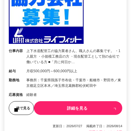
仕事内容
上下水道配管工の協力業者さん、職人さんの募集です。 ・1
人親方 ・小規模工務店の方 ・現在配管工として別の会社で
働いている方 ■「月に何日か…
給与
月収500,000円～600,000円以上
勤務地
事務所：千葉県我孫子市布佐・千葉市・船橋市・野田市／東
京都足立区本木／埼玉県北葛飾郡松伏町田中
応募資格
経験者
詳細を見る
後で見る
更新日： 2026/07/27 掲載終了日： 2026/08/14