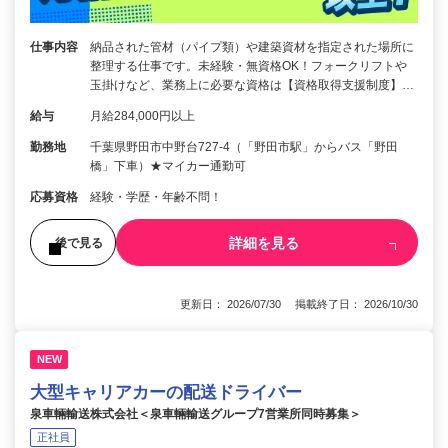
仕事内容
納品された管材（パイプ類）や建築資材を指定された場所に
整理する仕事です。未経験・無資格OK！フォークリフトや
玉掛けなど、業務上に必要な資格は【資格取得支援制度】…
給与
月給284,000円以上
勤務地
千葉県野田市中野台727-4（「野田市駅」からバス「野田
橋」下車）★マイカー通勤可
応募資格
経験・学歴・年齢不問！
詳細を見る
後で見る
更新日： 2026/07/30 掲載終了日： 2026/10/30
NEW
大型キャリアカーの配送ドライバー
泉車輛輸送株式会社＜泉車輛輸送グループ7営業所同時募集＞
正社員