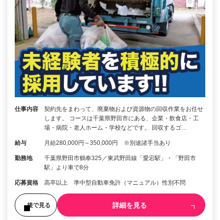
仕事内容
契約先をまわって、廃棄物および資源物の回収作業をお任せ
します。 コースは千葉県野田市にある、企業・飲食店・工
場・病院・老人ホーム・学校などです。 回収するゴ…
給与
月給280,000円～350,000円 ※別途諸手当あり
勤務地
千葉県野田市鶴奉325／東武野田線「愛宕駅」・「野田市
駅」より車で8分
応募資格
高卒以上 準中型自動車免許（マニュアル）性別不問
詳細を見る
後で見る