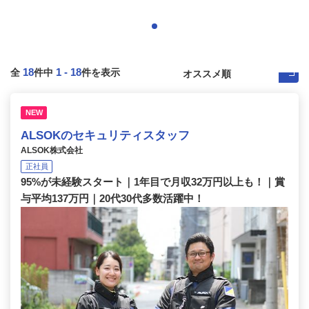
18
1
-
18
全
件中
件を表示
NEW
ALSOKのセキュリティスタッフ
ALSOK株式会社
正社員
95%が未経験スタート｜1年目で月収32万円以上も！｜賞
与平均137万円｜20代30代多数活躍中！