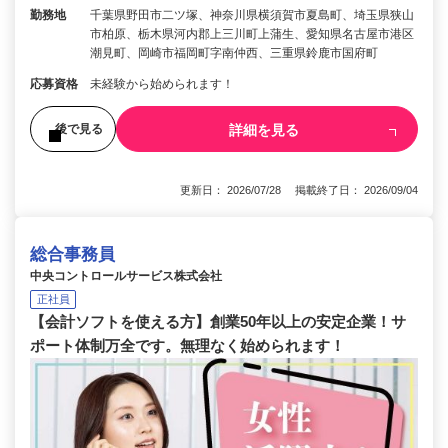
勤務地
千葉県野田市二ツ塚、神奈川県横須賀市夏島町、埼玉県狭山
市柏原、栃木県河内郡上三川町上蒲生、愛知県名古屋市港区
潮見町、岡崎市福岡町字南仲西、三重県鈴鹿市国府町
応募資格
未経験から始められます！
詳細を見る
後で見る
更新日： 2026/07/28 掲載終了日： 2026/09/04
総合事務員
中央コントロールサービス株式会社
正社員
【会計ソフトを使える方】創業50年以上の安定企業！サ
ポート体制万全です。無理なく始められます！