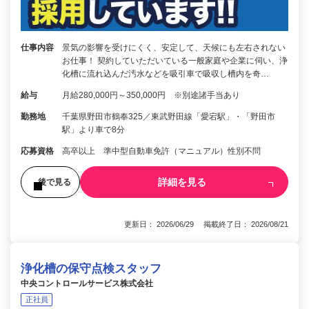
仕事内容
景気の影響を受けにくく、安定して、天候にも左右されない
お仕事！ 契約していただいている一般家庭や企業に伺い、浄
化槽に流れ込んだ汚水などを吸引車で吸収し槽内を奇…
給与
月給280,000円～350,000円 ※別途諸手当あり
勤務地
千葉県野田市鶴奉325／東武野田線「愛宕駅」・「野田市
駅」より車で8分
応募資格
高卒以上 準中型自動車免許（マニュアル）性別不問
詳細を見る
後で見る
更新日： 2026/06/29 掲載終了日： 2026/08/21
浄化槽の保守点検スタッフ
中央コントロールサービス株式会社
正社員