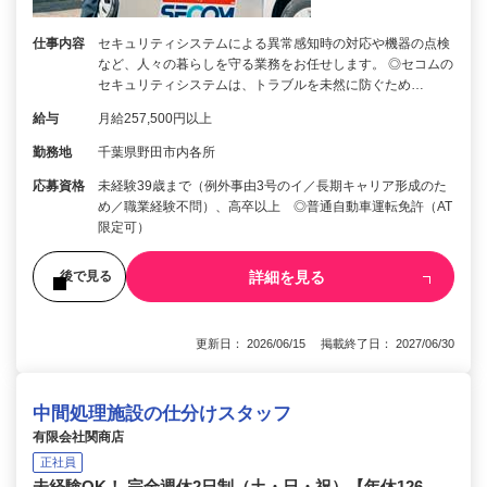
仕事内容
セキュリティシステムによる異常感知時の対応や機器の点検
など、人々の暮らしを守る業務をお任せします。 ◎セコムの
セキュリティシステムは、トラブルを未然に防ぐため…
給与
月給257,500円以上
勤務地
千葉県野田市内各所
応募資格
未経験39歳まで（例外事由3号のイ／長期キャリア形成のた
め／職業経験不問）、高卒以上 ◎普通自動車運転免許（AT
限定可）
詳細を見る
後で見る
更新日： 2026/06/15 掲載終了日： 2027/06/30
中間処理施設の仕分けスタッフ
有限会社関商店
正社員
未経験OK！ 完全週休2日制（土・日・祝）【年休126