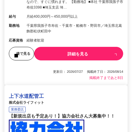
なので、すぐに慣れます。 【勤務地】 ■本社 千葉県我孫子市
布佐3398 ■埼玉支店 埼…
給与
月給400,000円～450,000円以上
勤務地
千葉県我孫子市布佐・千葉市・船橋市・野田市／埼玉県北葛
飾郡松伏町田中
応募資格
経験者歓迎
詳細を見る
後で見る
更新日： 2026/07/27 掲載終了日： 2026/08/14
掲載終了まであと8日
上下水道配管工
株式会社ライフィット
業務委託
【新規出店も予定あり！】協力会社さん大募集中！！