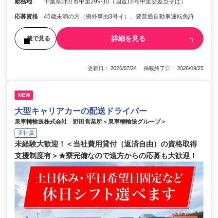
勤務地
千葉県野田市中里299-10（国道16号中里交差点そば）
応募資格
45歳未満の方（例外事由3号イ）、要普通自動車運転免許
詳細を見る
後で見る
更新日： 2026/07/24 掲載終了日： 2026/09/25
NEW
大型キャリアカーの配送ドライバー
泉車輛輸送株式会社 野田営業所＜泉車輛輸送グループ＞
正社員
未経験大歓迎！＜当社費用貸付（返済自由）の資格取得
支援制度有＞★寮完備なので遠方からの応募も大歓迎！