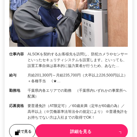
仕事内容
ALSOKを契約するお客様先を訪問し、防犯カメラやセンサー
といったセキュリティシステムを設置します。といっても、
設置工事自体は基本的に協力業者が行うため、あなた…
給与
月給201,300円～月給235,700円（大卒以上226,500円以上）
＋各種手当 《★…
勤務地
千葉県内各エリアでの勤務 （千葉県内いずれかの事業所へ
配属）
応募資格
要普通免許（AT限定可）／60歳未満（定年が60歳の為）／
高卒以上（※労働基準法等法令の規定により） ※普通免許を
お持ちでない方は入社までの取得でOK！
詳細を見る
後で見る