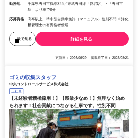
勤務地
千葉県野田市鶴奉325／東武野田線「愛宕駅」・「野田市
駅」より車で8分
応募資格
高卒以上 準中型自動車免許（マニュアル）性別不問 ※浄化
槽管理士の有資格者優遇
詳細を見る
後で見る
更新日： 2026/06/29 掲載終了日： 2026/08/21
ゴミの収集スタッフ
中央コントロールサービス株式会社
正社員
【未経験者積極採用！】【残業少なめ！】無理なく始め
られます！社会貢献につながる仕事です。性別不問