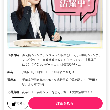
仕事内容
浄化槽のメンテナンスやゴミ収集といった住環境のメンテナ
ンス会社にて、事務業務全般をお任せします。 【具体的に
は？】 ◎PCでのデータ入力 ◎伝票整理・…
給与
月給230,000円以上 ※別途諸手当あり
勤務地
千葉県野田市鶴奉325／東武野田線「愛宕駅」・「野田市
駅」より車で8分
応募資格
高卒以上 会計ソフトを使える方 ★女性活躍中！！
詳細を見る
後で見る