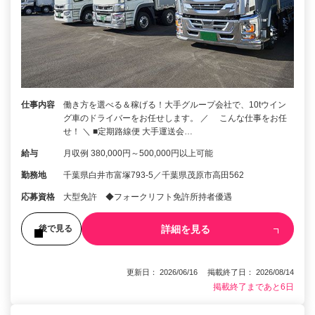
仕事内容
働き方を選べる＆稼げる！大手グループ会社で、10tウイン
グ車のドライバーをお任せします。 ／ こんな仕事をお任
せ！ ＼ ■定期路線便 大手運送会…
給与
月収例 380,000円～500,000円以上可能
勤務地
千葉県白井市富塚793-5／千葉県茂原市高田562
応募資格
大型免許 ◆フォークリフト免許所持者優遇
詳細を見る
後で見る
更新日： 2026/06/16 掲載終了日： 2026/08/14
掲載終了まであと6日