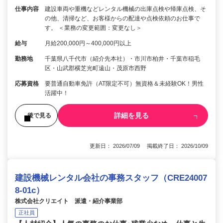
仕事内容
建設車両や重機などレンタル機械の出庫点検や帰庫点検、そ
の他、清掃など、お客様からの配達や点検依頼のお仕事で
す。 ＜業務の変更範囲：変更なし＞
給与
月給200,000円～400,000円以上
勤務地
千葉県八千代市（紹介先本社）・市川市柏井・千葉市稲毛
区・山武郡横芝光町遠山・茂原市西野
応募資格
要普通自動車免許（AT限定不可）無資格＆未経験OK！男性
活躍中！
詳細を見る
後で見る
更新日： 2026/07/09 掲載終了日： 2026/10/09
建設機械レンタル会社の事務スタッフ（CRE24007
8-01c）
株式会社クリエイト 派遣・紹介事業部
正社員