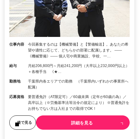
仕事内容
今回募集するのは【機械警備】と【警備輸送】。あなたの希
望や適性に応じて、どちらかの部署に配属します。 ――
《機械警備》―― 個人宅や商業施設、学校、一…
給与
月給206,800円～月給241,200円（大卒以上232,000円以上）
＋各種手当 《★…
勤務地
千葉県内各エリアでの勤務 （千葉県内いずれかの事業所へ
配属）
応募資格
要普通免許（AT限定可）／60歳未満（定年が60歳の為）／
高卒以上（※労働基準法等法令の規定により） ※普通免許を
お持ちでない方は入社までの取得でOK！
詳細を見る
後で見る