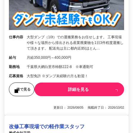
仕事内容
大型ダンプ（10t）での運搬業務をお任せします。 工事現場
や様々な場所から排出される産業廃棄物を1日3件程度運搬し
て頂きます。 配送先は主に都内近郊(ほとん…
給与
月給350,000円～400,000円
勤務地
千葉県大網白里市柿餅222-8 ※車通勤可
応募資格
大型免許 ※ダンプ未経験の方も歓迎！
詳細を見る
後で見る
更新日： 2026/08/05 掲載終了日： 2026/10/02
改修工事現場での軽作業スタッフ
株式会社正栄