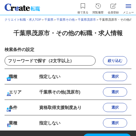
後で見る
閲覧履歴
会員登録
メニュー
クリエイト転職・求人TOP
＞
千葉県
＞
千葉県その他
＞
千葉県茂原市
＞
千葉県茂原市・その他の転
千葉県茂原市・その他の転職・求人情報
検索条件の設定
絞り込む
職種
指定しない
選択
エリア
千葉県その他(茂原市)
選択
条件
資格取得支援制度あり
選択
業種
指定しない
選択