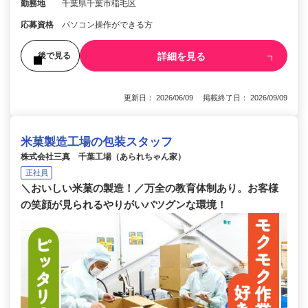
勤務地
千葉県千葉市稲毛区
応募資格
パソコン操作ができる方
詳細を見る
後で見る
更新日： 2026/06/09 掲載終了日： 2026/09/09
米菓製造工場の包装スタッフ
株式会社三真 千葉工場（あられちゃん家）
正社員
＼おいしい米菓の製造！／万全の教育体制あり。お客様
の笑顔が見られるやりがいバツグンな環境！