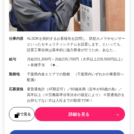
仕事内容
ALSOKを契約するお客様先を訪問し、防犯カメラやセンサー
といったセキュリティシステムを設置します。といっても、
設置工事自体は基本的に協力業者が行うため、あなた…
給与
月給201,300円～月給235,700円（大卒以上226,500円以上）
＋各種手当 《★…
勤務地
千葉県内各エリアでの勤務 （千葉県内いずれかの事業所へ
配属）
応募資格
要普通免許（AT限定可）／60歳未満（定年が60歳の為）／
高卒以上（※労働基準法等法令の規定により） ※普通免許を
お持ちでない方は入社までの取得でOK！
詳細を見る
後で見る