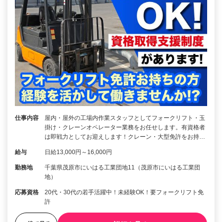
仕事内容
屋内・屋外の工場内作業スタッフとしてフォークリフト・玉
掛け・クレーンオペレーター業務をお任せします。有資格者
は即戦力としてお迎えします！クレーン・大型免許をお持…
給与
日給13,000円～16,000円
勤務地
千葉県茂原市にいはる工業団地11（茂原市にいはる工業団
地）
応募資格
20代・30代の若手活躍中！未経験OK！要フォークリフト免
許