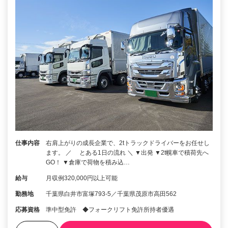
仕事内容
右肩上がりの成長企業で、2tトラックドライバーをお任せし
ます。 ／ とある1日の流れ ＼ ▼出発 ▼2t幌車で積荷先へ
GO！ ▼倉庫で荷物を積み込…
給与
月収例320,000円以上可能
勤務地
千葉県白井市富塚793-5／千葉県茂原市高田562
応募資格
準中型免許 ◆フォークリフト免許所持者優遇