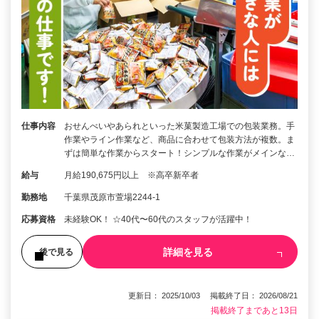
仕事内容
おせんべいやあられといった米菓製造工場での包装業務。手
作業やライン作業など、商品に合わせて包装方法が複数。ま
ずは簡単な作業からスタート！シンプルな作業がメインな…
給与
月給190,675円以上 ※高卒新卒者
勤務地
千葉県茂原市萱場2244-1
応募資格
未経験OK！ ☆40代〜60代のスタッフが活躍中！
詳細を見る
後で見る
更新日： 2025/10/03 掲載終了日： 2026/08/21
掲載終了まであと13日