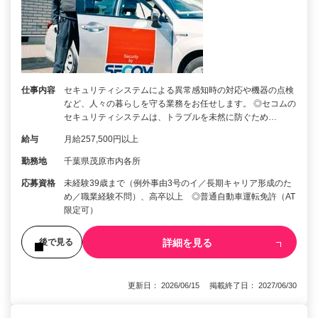
仕事内容
セキュリティシステムによる異常感知時の対応や機器の点検
など、人々の暮らしを守る業務をお任せします。 ◎セコムの
セキュリティシステムは、トラブルを未然に防ぐため…
給与
月給257,500円以上
勤務地
千葉県茂原市内各所
応募資格
未経験39歳まで（例外事由3号のイ／長期キャリア形成のた
め／職業経験不問）、高卒以上 ◎普通自動車運転免許（AT
限定可）
詳細を見る
後で見る
更新日： 2026/06/15 掲載終了日： 2027/06/30