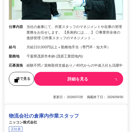
仕事内容
当社の倉庫にて、作業スタッフのマネジメントや在庫の管理
業務をお任せします。 【具体的には……】 ◎事業所全体の
進捗管理 ◎作業スタッフのマネジメント …
給与
月給210,000円以上＋勤務地手当（専門卒・短大卒）
勤務地
千葉県茂原市本納 (茂原工業団地内)
応募資格
経験不問／資格取得支援あり／40代からの中途入社も活躍中
詳細を見る
後で見る
更新日： 2026/07/28 掲載終了日： 2026/09/30
物流会社の倉庫内作業スタッフ
ニッコン株式会社
正社員