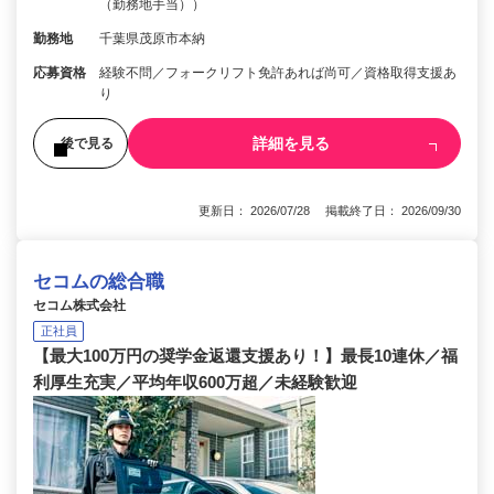
（勤務地手当））
勤務地
千葉県茂原市本納
応募資格
経験不問／フォークリフト免許あれば尚可／資格取得支援あ
り
詳細を見る
後で見る
更新日： 2026/07/28 掲載終了日： 2026/09/30
セコムの総合職
セコム株式会社
正社員
【最大100万円の奨学金返還支援あり！】最長10連休／福
利厚生充実／平均年収600万超／未経験歓迎