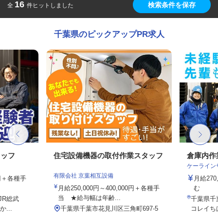
16
検索条件を保存
全
件ヒットしました
千葉県のピックアップPR求人
タッフ
住宅設備機器の取付作業スタッフ
倉庫内作
ケーライン
有限会社 京葉相互設備
0円＋各種手
月給27
月給250,000円～400,000円＋各種手
む
当 ★給与幅は年齢...
JR総武
千葉県千葉
...
千葉県千葉市花見川区三角町697-5
コレイち