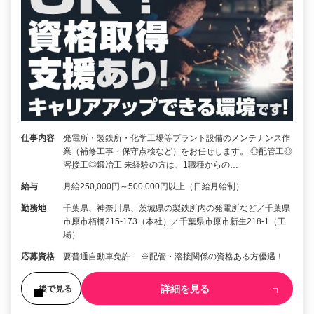
仕事内容
発電所・製鉄所・化学工場等プラント設備のメンテナンス作
業（補修工事・保守点検など）をお任せします。 ◎配管工◎
溶接工◎鍛冶工 未経験の方は、1職種からの…
給与
月給250,000円～500,000円以上（日給月給制）
勤務地
千葉県、神奈川県、茨城県の製鉄所内の発電所など／千葉県
市原市栢橋215-173（本社）／千葉県市原市新生218-1（工
場）
応募資格
要普通自動車免許 ※配管・溶接関係の資格ある方優遇！
詳細を見る
後で見る