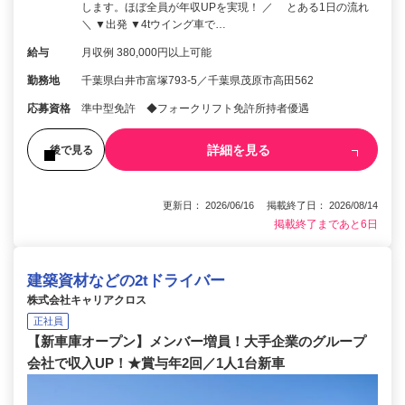
します。ほぼ全員が年収UPを実現！ ／ とある1日の流れ
＼ ▼出発 ▼4tウイング車で…
給与
月収例 380,000円以上可能
勤務地
千葉県白井市富塚793-5／千葉県茂原市高田562
応募資格
準中型免許 ◆フォークリフト免許所持者優遇
詳細を見る
後で見る
更新日： 2026/06/16 掲載終了日： 2026/08/14
掲載終了まであと6日
建築資材などの2tドライバー
株式会社キャリアクロス
正社員
【新車庫オープン】メンバー増員！大手企業のグループ
会社で収入UP！★賞与年2回／1人1台新車