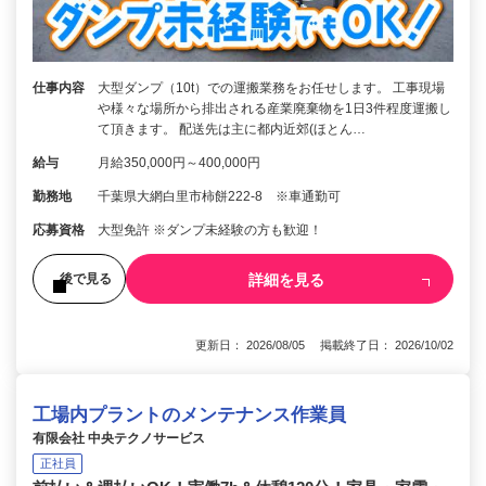
仕事内容
大型ダンプ（10t）での運搬業務をお任せします。 工事現場
や様々な場所から排出される産業廃棄物を1日3件程度運搬し
て頂きます。 配送先は主に都内近郊(ほとん…
給与
月給350,000円～400,000円
勤務地
千葉県大網白里市柿餅222-8 ※車通勤可
応募資格
大型免許 ※ダンプ未経験の方も歓迎！
詳細を見る
後で見る
更新日： 2026/08/05 掲載終了日： 2026/10/02
工場内プラントのメンテナンス作業員
有限会社 中央テクノサービス
正社員