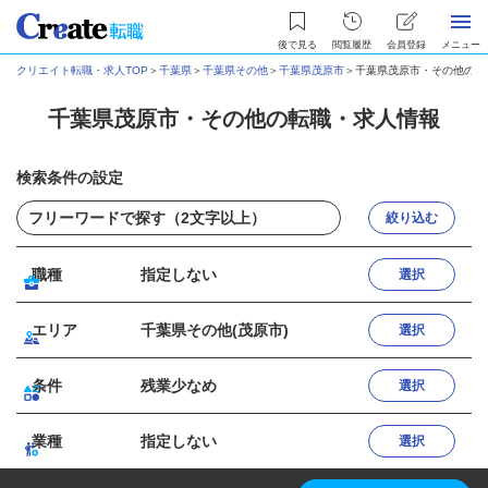
後で見る
閲覧履歴
会員登録
メニュー
クリエイト転職・求人TOP
＞
千葉県
＞
千葉県その他
＞
千葉県茂原市
＞
千葉県茂原市・その他の転
千葉県茂原市・その他の転職・求人情報
検索条件の設定
絞り込む
職種
指定しない
選択
エリア
千葉県その他(茂原市)
選択
条件
残業少なめ
選択
業種
指定しない
選択