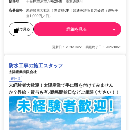
勤務地
千葉県市原市八幡2048 ※車通勤可
応募資格
未経験者大歓迎！無資格OK！普通免許ある方優遇（運転手
当1,000円／日）
詳細を見る
後で見る
更新日： 2026/07/22 掲載終了日： 2026/10/23
防水工事の施工スタッフ
太陽産業有限会社
正社員
未経験者大歓迎！太陽産業で手に職を付けてみません
か？昇給・賞与も有♪勤務開始日などご相談ください！！