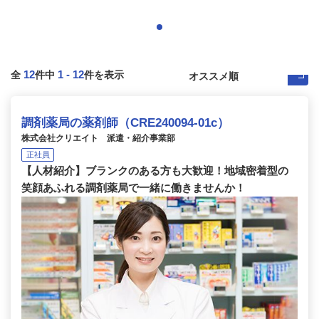
12
1
-
12
全
件中
件を表示
調剤薬局の薬剤師（CRE240094-01c）
株式会社クリエイト 派遣・紹介事業部
正社員
【人材紹介】ブランクのある方も大歓迎！地域密着型の
笑顔あふれる調剤薬局で一緒に働きませんか！