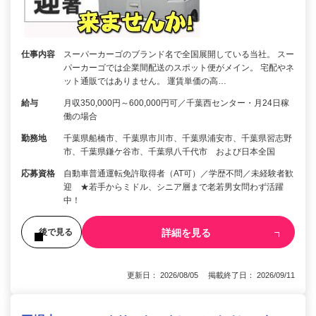
仕事内容
スーパーカーゴのブランド名で全国展開している当社。 スー
パーカーゴでは企業間配送のスポット便がメイン。 宅配やネ
ット通販ではありません。 運賃単価の高…
給与
月収350,000円～600,000円可／千葉西センター・月24日稼
働の場合
勤務地
千葉県船橋市、千葉県市川市、千葉県浦安市、千葉県習志野
市、千葉県鎌ケ谷市、千葉県八千代市 および日本全国
応募資格
自動車普通運転免許取得者（AT可）／学歴不問／未経験者歓
迎 ★若手からミドル、シニア層まで老若男女問わず活躍
中！
詳細を見る
後で見る
更新日： 2026/08/05 掲載終了日： 2026/09/11