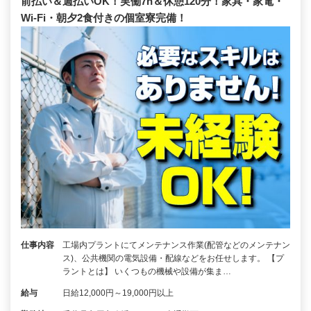
前払い＆週払いOK！実働7h＆休憩120分！家具・家電・
Wi-Fi・朝夕2食付きの個室寮完備！
仕事内容
工場内プラントにてメンテナンス作業(配管などのメンテナン
ス)、公共機関の電気設備・配線などをお任せします。 【プ
ラントとは】 いくつもの機械や設備が集ま…
給与
日給12,000円～19,000円以上