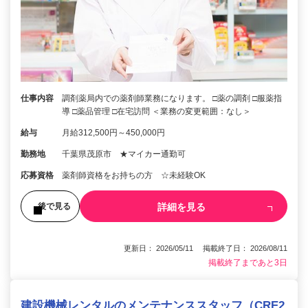
仕事内容
調剤薬局内での薬剤師業務になります。 □薬の調剤 □服薬指
導 □薬品管理 □在宅訪問 ＜業務の変更範囲：なし＞
給与
月給312,500円～450,000円
勤務地
千葉県茂原市 ★マイカー通勤可
応募資格
薬剤師資格をお持ちの方 ☆未経験OK
詳細を見る
後で見る
更新日： 2026/05/11 掲載終了日： 2026/08/11
掲載終了まであと3日
建設機械レンタルのメンテナンススタッフ（CRE2