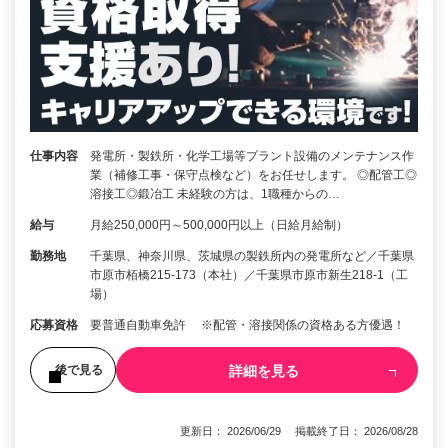
仕事内容
発電所・製鉄所・化学工場等プラント設備のメンテナンス作
業（補修工事・保守点検など）をお任せします。 ◎配管工◎
溶接工◎鍛冶工 未経験の方は、1職種からの…
給与
月給250,000円～500,000円以上（日給月給制）
勤務地
千葉県、神奈川県、茨城県の製鉄所内の発電所など／千葉県
市原市栢橋215-173（本社）／千葉県市原市新生218-1（工
場）
応募資格
要普通自動車免許 ※配管・溶接関係の資格ある方優遇！
詳細を見る
後で見る
更新日： 2026/06/29 掲載終了日： 2026/08/28