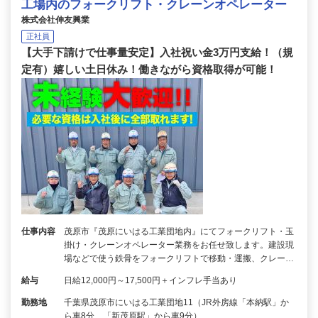
工場内のフォークリフト・クレーンオペレーター
株式会社伸友興業
正社員
【大手下請けで仕事量安定】入社祝い金3万円支給！（規
定有）嬉しい土日休み！働きながら資格取得が可能！
仕事内容
茂原市『茂原にいはる工業団地内』にてフォークリフト・玉
掛け・クレーンオペレーター業務をお任せ致します。建設現
場などで使う鉄骨をフォークリフトで移動・運搬、クレー…
給与
日給12,000円～17,500円＋インフレ手当あり
勤務地
千葉県茂原市にいはる工業団地11（JR外房線「本納駅」か
ら車8分、「新茂原駅」から車9分）