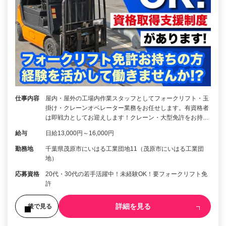
仕事内容
屋内・屋外の工場内作業スタッフとしてフォークリフト・玉
掛け・クレーンオペレーター業務をお任せします。有資格者
は即戦力としてお迎えします！クレーン・大型免許をお持…
給与
日給13,000円～16,000円
勤務地
千葉県茂原市にいはる工業団地11（茂原市にいはる工業団
地）
応募資格
20代・30代の若手活躍中！未経験OK！要フォークリフト免
許
詳細を見る
後で見る