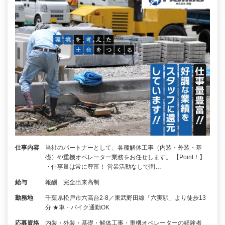
仕事内容
当社のパートナーとして、各種解体工事（内装・外装・基
礎）や重機オペレーター業務をお任せします。 【Point！】
・仕事量は常に豊富！ 営業活動なしで問…
給与
報酬 完全出来高制
勤務地
千葉県松戸市六高台2-8／東武野田線「六実駅」より徒歩13
分 ★車・バイク通勤OK
応募資格
内装・外装・基礎・解体工事・重機オペレーターの経験者