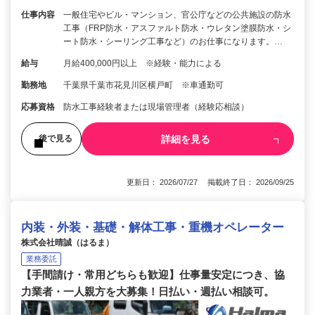
仕事内容
一般住宅やビル・マンション、官公庁などの公共施設の防水
工事（FRP防水・アスファルト防水・ウレタン塗膜防水・シ
ート防水・シーリング工事など）のお仕事になります。…
給与
月給400,000円以上 ※経験・能力による
勤務地
千葉県千葉市花見川区横戸町 ※車通勤可
応募資格
防水工事経験者または現場管理者（経験応相談）
詳細を見る
後で見る
更新日： 2026/07/27 掲載終了日： 2026/09/25
内装・外装・基礎・解体工事・重機オペレーター
株式会社晴誠（はるま）
業務委託
【手間請け・常用どちらも歓迎】仕事量安定につき、協
力業者・一人親方を大募集！日払い・週払い相談可。