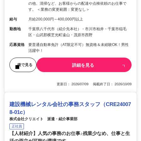
の他、清掃など、お客様からの配達や点検依頼のお仕事で
す。 ＜業務の変更範囲：変更なし＞
給与
月給200,000円～400,000円以上
勤務地
千葉県八千代市（紹介先本社）・市川市柏井・千葉市稲毛
区・山武郡横芝光町遠山・茂原市西野
応募資格
要普通自動車免許（AT限定不可）無資格＆未経験OK！男性
活躍中！
詳細を見る
後で見る
更新日： 2026/07/09 掲載終了日： 2026/10/09
建設機械レンタル会社の事務スタッフ（CRE24007
8-01c）
株式会社クリエイト 派遣・紹介事業部
正社員
【人材紹介】人気の事務のお仕事♪残業少なめ、仕事と生
活の両立が可能な環境です。