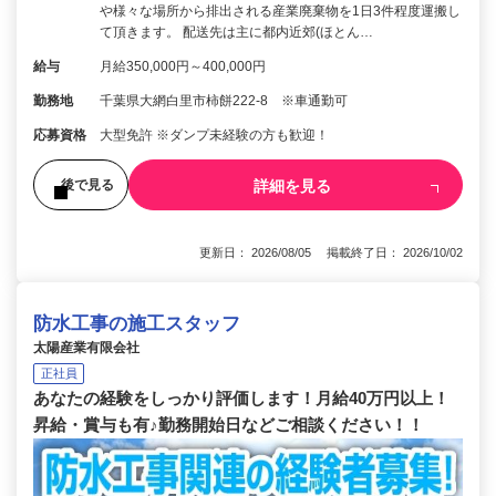
や様々な場所から排出される産業廃棄物を1日3件程度運搬し
て頂きます。 配送先は主に都内近郊(ほとん…
給与
月給350,000円～400,000円
勤務地
千葉県大網白里市柿餅222-8 ※車通勤可
応募資格
大型免許 ※ダンプ未経験の方も歓迎！
詳細を見る
後で見る
更新日： 2026/08/05 掲載終了日： 2026/10/02
防水工事の施工スタッフ
太陽産業有限会社
正社員
あなたの経験をしっかり評価します！月給40万円以上！
昇給・賞与も有♪勤務開始日などご相談ください！！