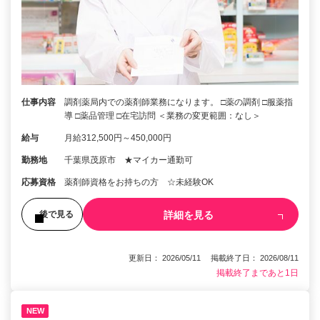
仕事内容
調剤薬局内での薬剤師業務になります。 □薬の調剤 □服薬指
導 □薬品管理 □在宅訪問 ＜業務の変更範囲：なし＞
給与
月給312,500円～450,000円
勤務地
千葉県茂原市 ★マイカー通勤可
応募資格
薬剤師資格をお持ちの方 ☆未経験OK
詳細を見る
後で見る
更新日： 2026/05/11 掲載終了日： 2026/08/11
掲載終了まであと1日
NEW