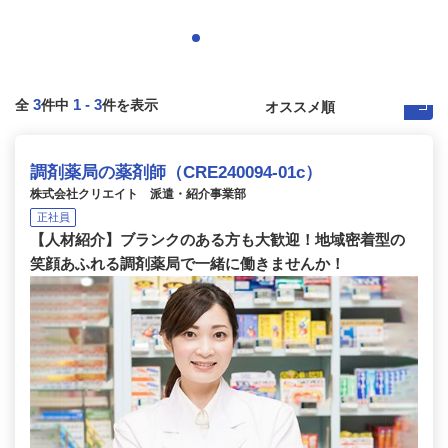
3
1
-
3
全
件中
件を表示
調剤薬局の薬剤師（CRE240094-01c）
株式会社クリエイト 派遣・紹介事業部
正社員
【人材紹介】ブランクのある方も大歓迎！地域密着型の
笑顔あふれる調剤薬局で一緒に働きませんか！