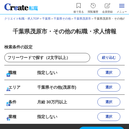
後で見る
閲覧履歴
会員登録
メニュー
クリエイト転職・求人TOP
＞
千葉県
＞
千葉県その他
＞
千葉県茂原市
＞
千葉県茂原市・その他の転
千葉県茂原市・その他の転職・求人情報
検索条件の設定
絞り込む
職種
指定しない
選択
エリア
千葉県その他(茂原市)
選択
条件
月給 30万円以上
選択
業種
指定しない
選択