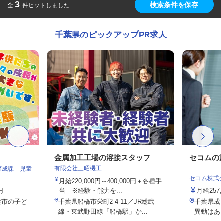
3
検索条件を保存
全
件ヒットしました
千葉県のピックアップPR求人
金属加工工場の溶接スタッフ
セコムの
有限会社三昭機工
育成課 児童
セコム株式
月給220,000円～400,000円＋各種手
円
当 ※経験・能力を...
月給257
葉市の子ど
千葉県船橋市栄町2-4-11／JR総武
千葉県成
線・東武野田線「船橋駅」か...
異動はあ