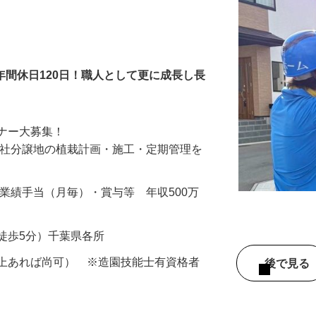
年間休日120日！職人として更に成長し長
園工・ガーデナー大募集！
栽計画・施工・定期管理を
…
00円＋業績手当（月毎）・賞与等 年収500万
徒歩5分）千葉県各所
以上あれば尚可） ※造園技能士有資格者
後で見