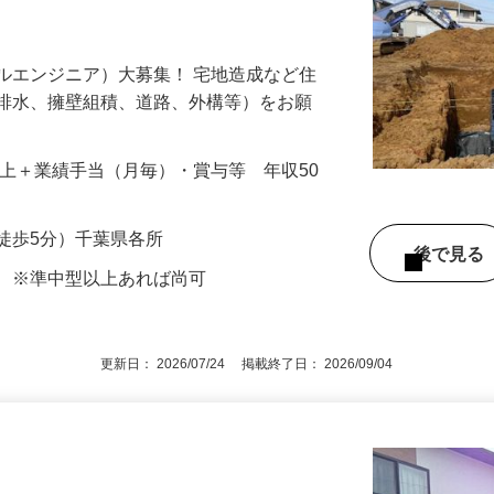
年間休日120日！職人として更に成長し長
ルエンジニア）大募集！ 宅地造成など住
、排水、擁壁組積、道路、外構等）をお願
…
000円以上＋業績手当（月毎）・賞与等 年収50
徒歩5分）千葉県各所
後で見
許 ※準中型以上あれば尚可
更新日： 2026/07/24 掲載終了日： 2026/09/04