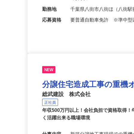
給与
月給300,000円～400,
0万円以上 …
勤務地
千葉県八街市八街ほ（八街駅
応募資格
要普通自動車免許 ※準中
NEW
分譲住宅造成工事の重機
総武建設 株式会社
正社員
年収500万円以上！会社負担で資格取得！