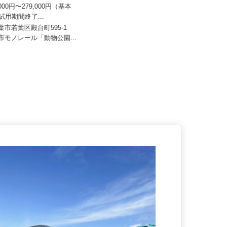
ドライアイスサービス
公認自動車教習所 株式会社東洋モータ
ースクール
0,000円〜279,000円（基本
☆試用期間終了...
日給10,000円
千葉市若葉区殿台町595-1
千葉県八千代市村上（国道16号線
都市モノレール「動物公園...
「米本」交差点側）