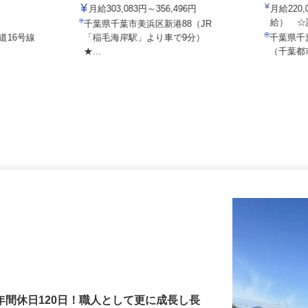
イズミ物流株式会社 千葉Team
株式会社
社東洋モータ
月給303,083円～356,496円
月給22
給） 
千葉県千葉市美浜区新港88（JR
道16号線
「稲毛海岸駅」より車で9分）
千葉県
★...
（千葉