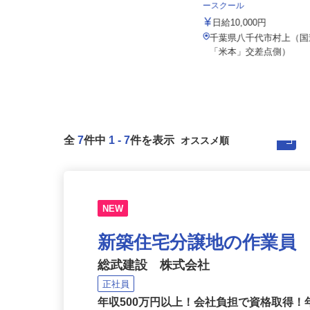
株式会社ドライアイスサービス
公認自動車教習所 株式会
ースクール
月給220,000円〜279,000円（基本
給） ☆試用期間終了...
日給10,000円
千葉県千葉市若葉区殿台町595-1
千葉県八千代市村上（国
（千葉都市モノレール「動物公園...
「米本」交差点側）
全
7
件中
1
-
7
件を表示
NEW
新築住宅分譲地の作業員
総武建設 株式会社
正社員