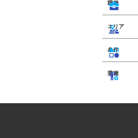
職種
エリア
条件
業種