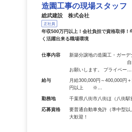
NEW
造園工事の現場スタッフ
総武建設 株式会社
正社員
年収500万円以上！会社負担で資格取得！
く活躍出来る職場環境
仕事内容
新築分譲地の造
自社分譲地の植
お願いします。 プライベー
給与
月給300,000円～400,0
円以上 ※…
勤務地
千葉県八街市八街ほ（八街駅
応募資格
要普通自動車免許（準中型
大歓迎！