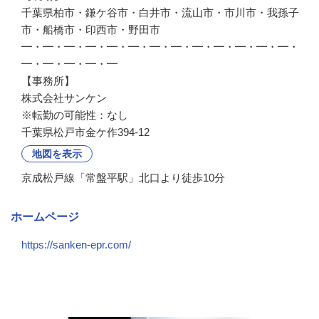
千葉県柏市・鎌ケ谷市・白井市・流山市・市川市・我孫子
市・船橋市・印西市・野田市

━・━・━・━・━・━・━・━・━・━・━・━・━・
━・━・━・━・━

【事務所】

株式会社サンケン

※転勤の可能性：なし
千葉県松戸市金ケ作394-12
地図を表示
京成松戸線「常盤平駅」北口より徒歩10分
ホームページ
https://sanken-epr.com/
会社の特徴・魅力