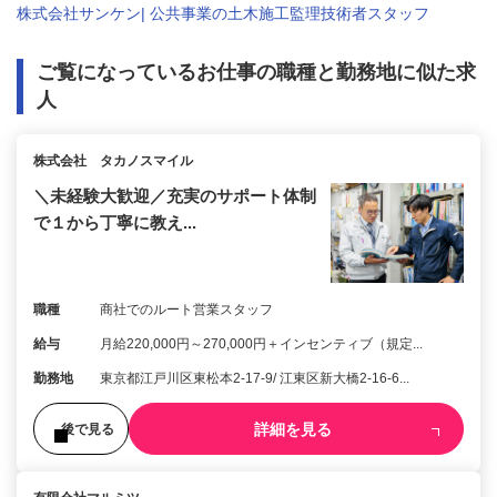
株式会社サンケン| 公共事業の土木施工監理技術者スタッフ
ご覧になっているお仕事の職種と勤務地に似た求
人
株式会社 タカノスマイル
＼未経験大歓迎／充実のサポート体制
で１から丁寧に教え...
職種
商社でのルート営業スタッフ
給与
月給220,000円～270,000円＋インセンティブ（規定...
勤務地
東京都江戸川区東松本2-17-9/ 江東区新大橋2-16-6...
詳細を見る
後で見る