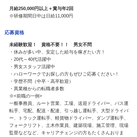
月給250,000円以上＋賞与年2回
※研修期間日中は日給11,000円
応募資格
未経験歓迎！ 資格不要！！ 男女不問
・休みが多い中、安定した給与を稼ぎたい方！

・20代～40代活躍中

・男女スタッフ活躍中

・ハローワークでお探しの方もぜひご応募ください！

・学歴不問（中卒・高卒歓迎）

・異業種からの転職者多数

※<前職の一例>

一般事務員、ルート営業、工場、送迎ドライバー、バス運
転手、宅配、配送・配達、引っ越し運転手、大型ドライバ
ー、トラック運転手、軽貨物ドライバー、ダンプ運転手、
フォークリフト、土木作業員、建築現場、施工管理、現場
監督などなど、キャリアチェンジの方もたくさんおりま