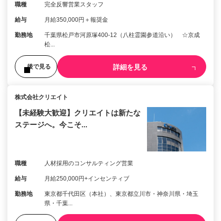
職種
完全反響営業スタッフ
給与
月給350,000円＋報奨金
勤務地
千葉県松戸市河原塚400-12（八柱霊園参道沿い） ☆京成
松...
詳細を見る
後で見る
株式会社クリエイト
【未経験大歓迎】クリエイトは新たな
ステージへ。今こそ...
職種
人材採用のコンサルティング営業
給与
月給250,000円+インセンティブ
勤務地
東京都千代田区（本社）、東京都立川市・神奈川県・埼玉
県・千葉...