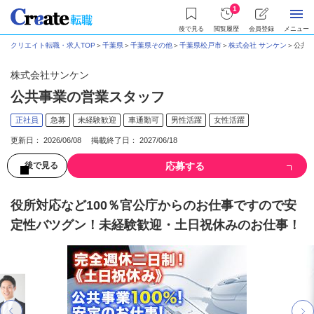
1
後で見る
閲覧履歴
会員登録
メニュー
クリエイト転職・求人TOP
＞
千葉県
＞
千葉県その他
＞
千葉県松戸市
＞
株式会社 サンケン
＞
公共事
株式会社サンケン
公共事業の営業スタッフ
正社員
急募
未経験歓迎
車通勤可
男性活躍
女性活躍
更新日： 2026/06/08 掲載終了日： 2027/06/18
応募する
後で見る
役所対応など100％官公庁からのお仕事ですので安
定性バツグン！未経験歓迎・土日祝休みのお仕事！