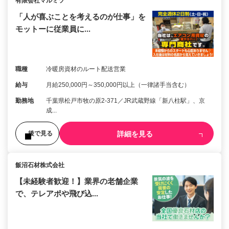
有限会社マルミツ
「人が喜ぶことを考えるのが仕事」を
モットーに従業員に...
職種
冷暖房資材のルート配送営業
給与
月給250,000円～350,000円以上（一律諸手当含む）
勤務地
千葉県松戸市牧の原2-371／JR武蔵野線「新八柱駅」、京
成...
詳細を見る
後で見る
飯沼石材株式会社
【未経験者歓迎！】業界の老舗企業
で、テレアポや飛び込...