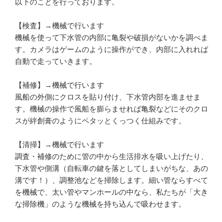
以下のことを行っております。

【検査】→機械で行います

機械を使って下水管の内部に亀裂や破損がないかを調べま
す。カメラはゲームのように操作ができ、内部に入れれば
自動で走っていきます。

【補修】→機械で行います

風船の外側にクロスを貼り付け、下水管内部を進ませま
す。機械の操作で風船を膨らませれば亀裂などにそのクロ
スが絆創膏のようにペタッとくっつく仕組みです。

【清掃】→機械で行います

調査・補修のために管の中から生活排水を吸い上げたり、
下水管や側溝（自転車の鍵を落としてしまいがちな、あの
溝です！）、調整池などを掃除します。細い管ならすべて
を機械で、太い管やマンホールの中なら、私たちが「大き
な掃除機」のような機械を持ち込んで吸わせます。
