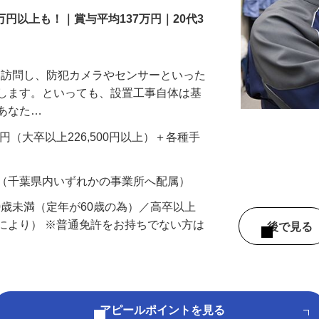
万円以上も！｜賞与平均137万円｜20代3
先を訪問し、防犯カメラやセンサーといった
置します。といっても、設置工事自体は基
、あなた…
700円（大卒以上226,500円以上）＋各種手
 （千葉県内いずれかの事業所へ配属）
60歳未満（定年が60歳の為）／高卒以上
により） ※普通免許をお持ちでない方は
後で見