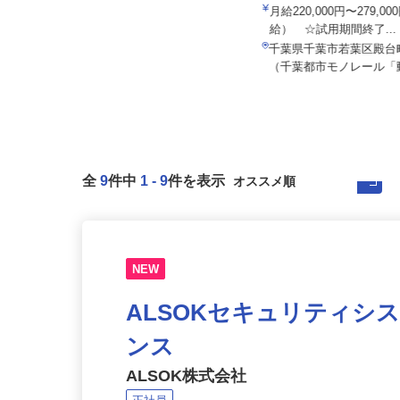
NICIGASサポート株式会社
株式会社ドライアイスサー
月給350,000円＋業績給＋諸手当
月給220,000円〜279,
給） ☆試用期間終了..
埼玉県さいたま市緑区中野田、埼玉
県川口市峯、埼玉県三郷市高州、
千葉県千葉市若葉区殿台町
千...
（千葉都市モノレール「動
全
9
件中
1
-
9
件を表示
NEW
ALSOKセキュリティシ
ンス