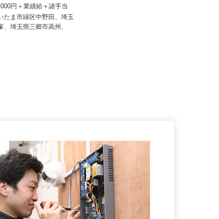
ASサポート株式会社
株式会社ドライアイスサービス
50,000円＋業績給＋諸手当
月給220,000円〜279,000円（基本
給） ☆試用期間終了...
さいたま市緑区中野田、埼玉
市峯、埼玉県三郷市高州、
千葉県千葉市若葉区殿台町595-1
（千葉都市モノレール「動物公園...