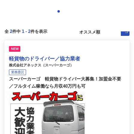
2
1
-
2
全
件中
件を表示
NEW
軽貨物のドライバー／協力業者
株式会社アネックス（スーパーカーゴ）
業務委託
スーパーカーゴ 軽貨物ドライバー大募集！加盟金不要
／フルタイム稼働なら月収40万円も可