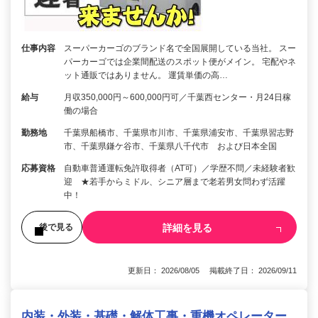
仕事内容
スーパーカーゴのブランド名で全国展開している当社。 スー
パーカーゴでは企業間配送のスポット便がメイン。 宅配やネ
ット通販ではありません。 運賃単価の高…
給与
月収350,000円～600,000円可／千葉西センター・月24日稼
働の場合
勤務地
千葉県船橋市、千葉県市川市、千葉県浦安市、千葉県習志野
市、千葉県鎌ケ谷市、千葉県八千代市 および日本全国
応募資格
自動車普通運転免許取得者（AT可）／学歴不問／未経験者歓
迎 ★若手からミドル、シニア層まで老若男女問わず活躍
中！
詳細を見る
後で見る
更新日： 2026/08/05 掲載終了日： 2026/09/11
内装・外装・基礎・解体工事・重機オペレーター