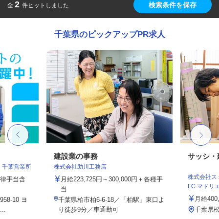
2
検索条件を保存
全
件ヒットしました
千葉県のピックアップPR求人
建設業の事務
サッシ・
 千葉営業所
株式会社助川工務店
株式会社スミ
一律手当含
月給223,725円～300,000円＋各種手
FC マドリエ松
当
月給400
8-10 ヨ
千葉県柏市柏6-6-18／「柏駅」東口よ
..
り徒歩9分／車通勤可
千葉県松