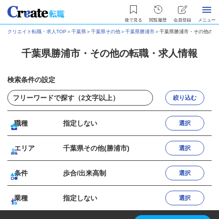
後で見る
閲覧履歴
会員登録
メニュー
クリエイト転職・求人TOP
＞
千葉県
＞
千葉県その他
＞
千葉県勝浦市
＞
千葉県勝浦市・その他の転
千葉県勝浦市・その他の転職・求人情報
検索条件の設定
絞り込む
職種
指定しない
選択
エリア
千葉県その他(勝浦市)
選択
条件
歩合/出来高制
選択
業種
指定しない
選択