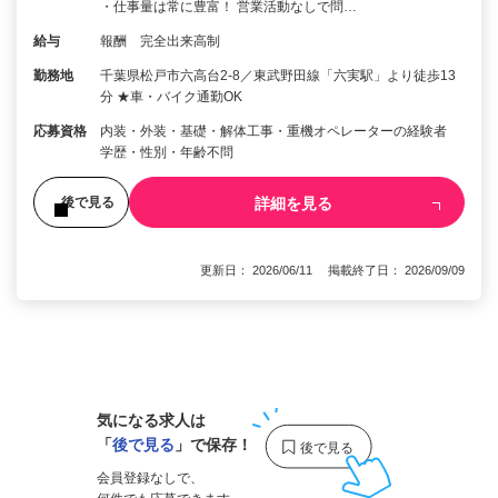
・仕事量は常に豊富！ 営業活動なしで問…
給与
報酬 完全出来高制
勤務地
千葉県松戸市六高台2-8／東武野田線「六実駅」より徒歩13
分 ★車・バイク通勤OK
応募資格
内装・外装・基礎・解体工事・重機オペレーターの経験者
学歴・性別・年齢不問
詳細を見る
後で見る
更新日： 2026/06/11 掲載終了日： 2026/09/09
1
気になる求人は
「
後で見る
」で保存！
会員登録なしで、