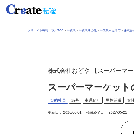
クリエイト転職・求人TOP
＞
千葉県
＞
千葉県その他
＞
千葉県木更津市
＞
株式
株式会社おどや 【スーパーマ
スーパーマーケット
契約社員
急募
車通勤可
男性活躍
女
更新日： 2026/06/01 掲載終了日： 2027/05/21