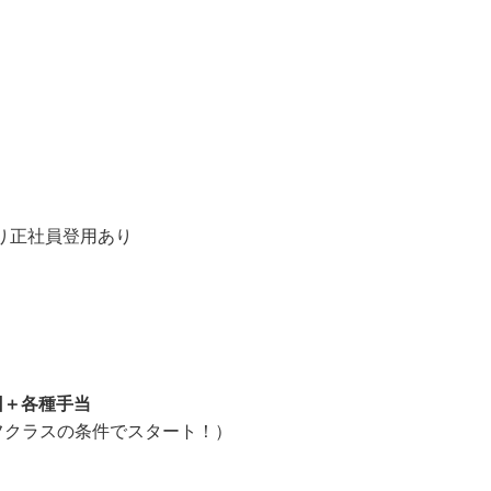
ますが、ご自宅から近い店舗等考慮致します。

より正社員登用あり
2回＋各種手当
フクラスの条件でスタート！）
