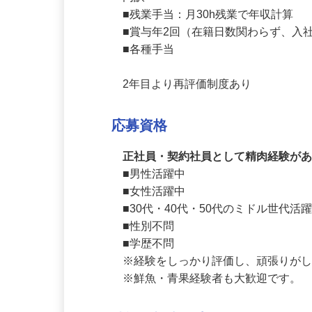
内訳

■残業手当：月30h残業で年収計算

■賞与年2回（在籍日数関わらず、入
■各種手当

2年目より再評価制度あり
応募資格
正社員・契約社員として精肉経験が
■男性活躍中

■女性活躍中

■30代・40代・50代のミドル世代活躍
■性別不問 

■学歴不問

※経験をしっかり評価し、頑張りがし
※鮮魚・青果経験者も大歓迎です。