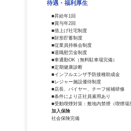
待遇・福利厚生
■昇給年1回

■賞与年2回

■借上げ社宅制度

■財形貯蓄制度

■従業員持株会制度

■退職慰労金制度

■車通勤OK（無料駐車場完備）

■定期健康診断

■インフルエンザ予防接種助成金

■レジャー施設優待制度

■店長、バイヤー、チーフ候補研修

■条件により正社員雇用あり

■受動喫煙対策：敷地内禁煙（喫煙
加入保険