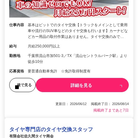
仕事内容
基本はピットでのタイヤ交換【トラックをメインとして乗用
車や流行のSUV車などのタイヤ交換も行います】カーナビな
どカー用品の取付作業はありません。タイヤ交換のみで…
給与
月給250,000円以上
勤務地
千葉県流山市加501-3／TX「流山セントラルパーク駅」より
徒歩10分
応募資格
要普通自動車免許 ☆免許取得制度有
詳細を見る
後で見る
更新日： 2026/06/12 掲載終了日： 2026/08/14
掲載終了まであと7日
タイヤ専門店のタイヤ交換スタッフ
有限会社佐久間タイヤ商会