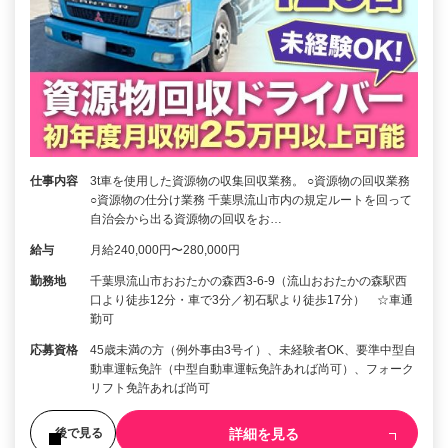
仕事内容
3t車を使用した資源物の収集回収業務。 ○資源物の回収業務
○資源物の仕分け業務 千葉県流山市内の規定ルートを回って
自治会から出る資源物の回収をお…
給与
月給240,000円〜280,000円
勤務地
千葉県流山市おおたかの森西3-6-9（流山おおたかの森駅西
口より徒歩12分・車で3分／初石駅より徒歩17分） ☆車通
勤可
応募資格
45歳未満の方（例外事由3号イ）、未経験者OK、要準中型自
動車運転免許（中型自動車運転免許あれば尚可）、フォーク
リフト免許あれば尚可
詳細を見る
後で見る