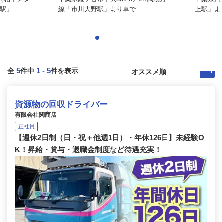
」...
線「市川大野駅」より車で...
上駅」よ
5
1
-
5
全
件中
件を表示
資源物の回収ドライバー
有限会社関商店
正社員
【週休2日制（日・祝＋他週1日）・年休126日】未経験O
K！昇給・賞与・退職金制度など待遇充実！