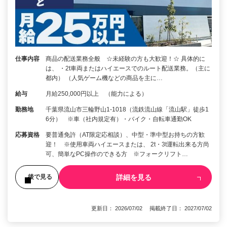
仕事内容
商品の配送業務全般 ☆未経験の方も大歓迎！☆ 具体的に
は、 ・2t車両またはハイエースでのルート配送業務。（主に
都内） （人気ゲーム機などの商品を主に…
給与
月給250,000円以上 （能力による）
勤務地
千葉県流山市三輪野山1-1018（流鉄流山線「流山駅」徒歩1
6分） ※車（社内規定有）・バイク・自転車通勤OK
応募資格
要普通免許（AT限定応相談）、中型・準中型お持ちの方歓
迎！ ※使用車両ハイエースまたは、 2t・3t運転出来る方尚
可、簡単なPC操作のできる方 ※フォークリフト…
詳細を見る
後で見る
更新日： 2026/07/02 掲載終了日： 2027/07/02