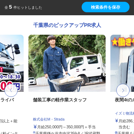
5
検索条件を保存
全
件ヒットしました
千葉県のピックアップPR求人
ドライバ
舗装工事の軽作業スタッフ
夜間4t
イズミ物流
株式会社M・Strada
00円以上＋能
月給286
月給250,000円～350,000円＋手当
当含む
（柏インタ
千葉県鎌ケ谷市中沢359-8／JR武蔵野
千葉県八千