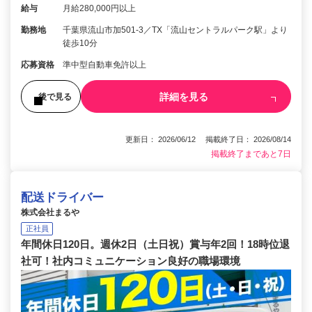
給与
月給280,000円以上
勤務地
千葉県流山市加501-3／TX「流山セントラルパーク駅」より
徒歩10分
応募資格
準中型自動車免許以上
詳細を見る
後で見る
更新日： 2026/06/12 掲載終了日： 2026/08/14
掲載終了まであと7日
配送ドライバー
株式会社まるや
正社員
年間休日120日。週休2日（土日祝）賞与年2回！18時位退
社可！社内コミュニケーション良好の職場環境