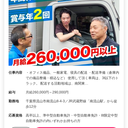
仕事内容
・オフィス備品、一般家電、寝具の配送 ・配送準備（倉庫内
での備品整備・積込など） 使用して頂く車両は、3t以下のト
ラック。 配送する活動地域は、南関東…
給与
月給260,000円～290,000円
勤務地
千葉県流山市南流山8-4-3／JR武蔵野線「南流山駅」から徒
歩12分
応募資格
高卒以上、準中型自動車免許・中型自動車免許・8t限定中型
自動車免許の内いずれかお持ちの方