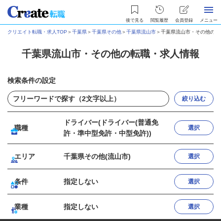
後で見る
閲覧履歴
会員登録
メニュー
クリエイト転職・求人TOP
＞
千葉県
＞
千葉県その他
＞
千葉県流山市
＞
千葉県流山市・その他の転
千葉県流山市・その他の転職・求人情報
検索条件の設定
絞り込む
ドライバー(ドライバー(普通免
職種
選択
許・準中型免許・中型免許))
エリア
千葉県その他(流山市)
選択
条件
指定しない
選択
業種
指定しない
選択