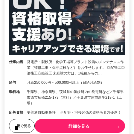
仕事内容
発電所・製鉄所・化学工場等プラント設備のメンテナンス作
業（補修工事・保守点検など）をお任せします。 ◎配管工◎
溶接工◎鍛冶工 未経験の方は、1職種からの…
給与
月給250,000円～500,000円以上（日給月給制）
勤務地
千葉県、神奈川県、茨城県の製鉄所内の発電所など／千葉県
市原市栢橋215-173（本社）／千葉県市原市新生218-1（工
場）
応募資格
要普通自動車免許 ※配管・溶接関係の資格ある方優遇！
詳細を見る
後で見る