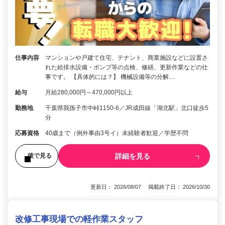
仕事内容
マンションや戸建て住宅、テナント、商業施設などに設置さ
れた給排水設備・ポンプ等の点検、修繕、更新作業などの仕
事です。 【具体的には？】 機械設備等の分解…
給与
月給280,000円～470,000円以上
勤務地
千葉県我孫子市中峠1150-6／JR成田線「湖北駅」北口徒歩5
分
応募資格
40歳まで（例外事由3号イ）未経験者歓迎／学歴不問
詳細を見る
後で見る
更新日： 2026/08/07 掲載終了日： 2026/10/30
改修工事現場での軽作業スタッフ