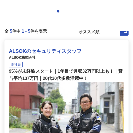
5
1
-
5
全
件中
件を表示
ALSOKのセキュリティスタッフ
ALSOK株式会社
正社員
95%が未経験スタート｜1年目で月収32万円以上も！｜賞
与平均137万円｜20代30代多数活躍中！