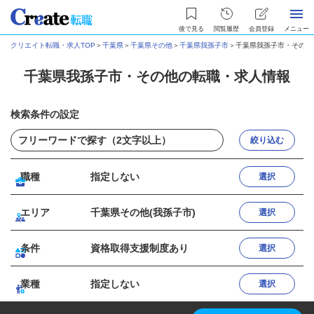
後で見る
閲覧履歴
会員登録
メニュー
クリエイト転職・求人TOP
＞
千葉県
＞
千葉県その他
＞
千葉県我孫子市
＞
千葉県我孫子市・その他
千葉県我孫子市・その他の転職・求人情報
検索条件の設定
絞り込む
職種
指定しない
選択
エリア
千葉県その他(我孫子市)
選択
条件
資格取得支援制度あり
選択
業種
指定しない
選択