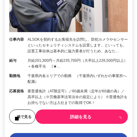
仕事内容
ALSOKを契約するお客様先を訪問し、防犯カメラやセンサー
といったセキュリティシステムを設置します。といっても、
設置工事自体は基本的に協力業者が行うため、あなた…
給与
月給201,300円～月給235,700円（大卒以上226,500円以上）
＋各種手当 《★…
勤務地
千葉県内各エリアでの勤務 （千葉県内いずれかの事業所へ
配属）
応募資格
要普通免許（AT限定可）／60歳未満（定年が60歳の為）／
高卒以上（※労働基準法等法令の規定により） ※普通免許を
お持ちでない方は入社までの取得でOK！
詳細を見る
後で見る