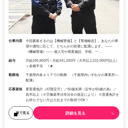
仕事内容
今回募集するのは【機械警備】と【警備輸送】。あなたの希
望や適性に応じて、どちらかの部署に配属します。 ――
《機械警備》―― 個人宅や商業施設、学校、一…
給与
月給206,800円～月給241,200円（大卒以上232,000円以上）
＋各種手当 《★…
勤務地
千葉県内各エリアでの勤務 （千葉県内いずれかの事業所へ
配属）
応募資格
要普通免許（AT限定可）／60歳未満（定年が60歳の為）／
高卒以上（※労働基準法等法令の規定により） ※普通免許を
お持ちでない方は入社までの取得でOK！
詳細を見る
後で見る