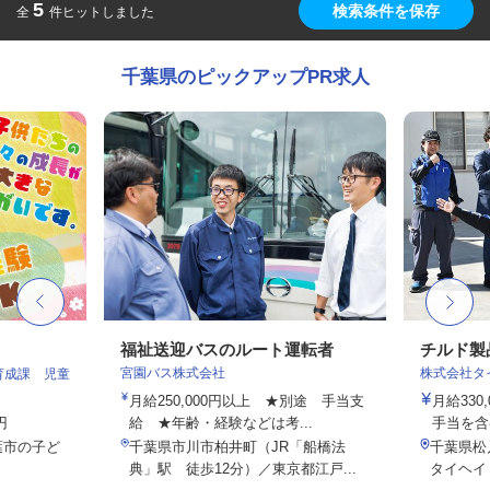
5
検索条件を保存
全
件ヒットしました
千葉県のピックアップPR求人
福祉送迎バスのルート運転者
チルド製
宮園バス株式会社
株式会社タ
育成課 児童
月給250,000円以上 ★別途 手当支
月給330
円
給 ★年齢・経験などは考...
手当を含
葉市の子ど
千葉県市川市柏井町（JR「船橋法
千葉県松
典」駅 徒歩12分）／東京都江戸...
タイヘイ