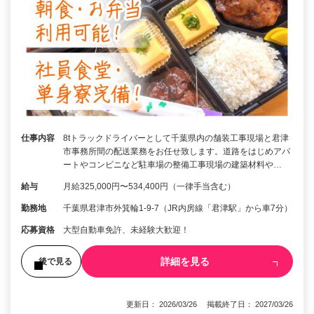
仕事内容
8tトラックドライバーとして千葉県内の舗装工事現場と君津
市事務所間の配送業務をお任せ致します。道路をはじめアパ
ートやコンビニなど駐車場の整備工事現場の建築材料や…
給与
月給325,000円〜534,400円（一律手当含む）
勤務地
千葉県君津市外箕輪1-9-7（JR内房線「君津駅」から車7分）
応募資格
大型自動車免許、未経験大歓迎！
詳細を見る
後で見る
更新日： 2026/03/26 掲載終了日： 2027/03/26