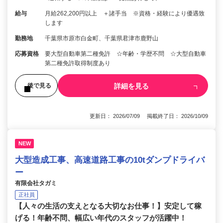
給与
月給262,200円以上 ＋諸手当 ※資格・経験により優遇致
します
勤務地
千葉県市原市白金町、千葉県君津市鹿野山
応募資格
要大型自動車第二種免許 ☆年齢・学歴不問 ☆大型自動車
第二種免許取得制度あり
詳細を見る
後で見る
更新日： 2026/07/09 掲載終了日： 2026/10/09
NEW
大型造成工事、高速道路工事の10tダンプドライバ
ー
有限会社タガミ
正社員
【人々の生活の支えとなる大切なお仕事！】安定して稼
げる！年齢不問、幅広い年代のスタッフが活躍中！