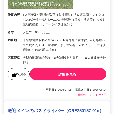
仕事内容
○入居者及び職員の送迎（運行管理） └介護車両・マイクロ
バスの運転 ○老人ホームの施設管理（清掃・営繕等） ○施設
敷地内整備 【サニーライフはおかげ…
給与
月給210,000円以上
勤務地
千葉県君津市東猪原248-2（JR内房線「君津駅」から専用バ
スで約23分）★「君津駅」より送迎有 ★マイカー・バイク
通勤OK（無料駐車場有）
応募資格
大型自動車運転免許 ★60歳以上も歓迎！ ★未経験者大歓
迎！
詳細を見る
後で見る
更新日： 2026/07/16 掲載終了日： 2026/08/14
掲載終了まであと5日
送迎メインのバスドライバー（CRE250157-01c）