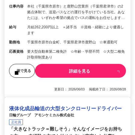
仕事内容
本社（千葉県市原市）と鹿野山営業所（千葉県君津市）の2
拠点体制で、送迎バスなどの運行を手がけている当社。あな
たには、いずれか希望の拠点でバスの運転をお任せします…
給与
月給262,200円以上 ＋諸手当 ※資格・経験により優遇し
ます
勤務地
千葉県市原市白金町、千葉県君津市鹿野山 ☆車通勤可
応募資格
要大型自動車第二種免許 ☆年齢・学歴不問 ☆大型二種免
許取得制度あり
詳細を見る
後で見る
更新日： 2026/06/03 掲載終了日： 2026/08/28
液体化成品輸送の大型タンクローリードライバー
日輪グループ アモンケミカル株式会社
正社員
「大きなトラック＝難しそう」そんなイメージをお持ち