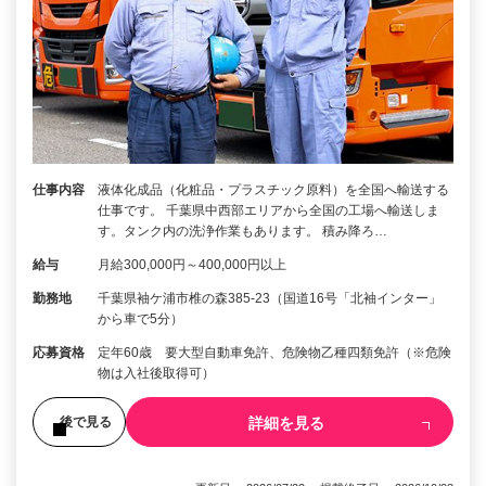
仕事内容
液体化成品（化粧品・プラスチック原料）を全国へ輸送する
仕事です。 千葉県中西部エリアから全国の工場へ輸送しま
す。タンク内の洗浄作業もあります。 積み降ろ…
給与
月給300,000円～400,000円以上
勤務地
千葉県袖ケ浦市椎の森385-23（国道16号「北袖インター」
から車で5分）
応募資格
定年60歳 要大型自動車免許、危険物乙種四類免許（※危険
物は入社後取得可）
詳細を見る
後で見る