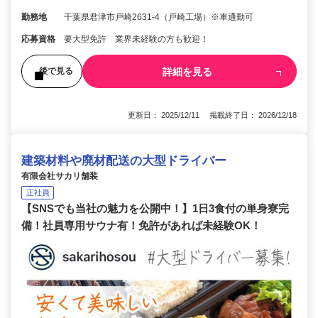
勤務地
千葉県君津市戸崎2631-4（戸崎工場）※車通勤可
応募資格
要大型免許 業界未経験の方も歓迎！
詳細を見る
後で見る
更新日： 2025/12/11 掲載終了日： 2026/12/18
建築材料や廃材配送の大型ドライバー
有限会社サカリ舗装
正社員
【SNSでも当社の魅力を公開中！】1日3食付の単身寮完
備！社員専用サウナ有！免許があれば未経験OK！