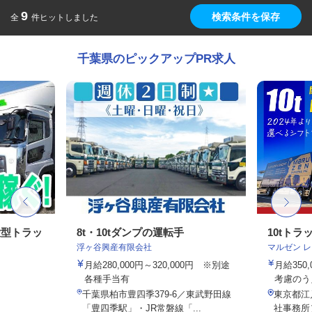
9
検索条件を保存
全
件ヒットしました
千葉県のピックアップPR求人
大型トラッ
8t・10tダンプの運転手
10tト
浮ヶ谷興産有限会社
マルゼン 
月給280,000円～320,000円 ※別途
月給350
各種手当有
考慮のう
千葉県柏市豊四季379-6／東武野田線
東京都江戸
「豊四季駅」・JR常磐線「...
社事務所）