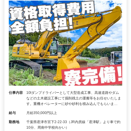
仕事内容
10tダンプドライバーとして大型造成工事、高速道路やダム
などの土木建設工事にて掘削残土の運搬等をお任せいたしま
す。重機オペレーターに砂や砂利を積み込んでもらいま…
給与
月給350,000円以上
勤務地
千葉県君津市宮下2-22-33（JR内房線「君津駅」より車で約
10分、周南中学校向かい）