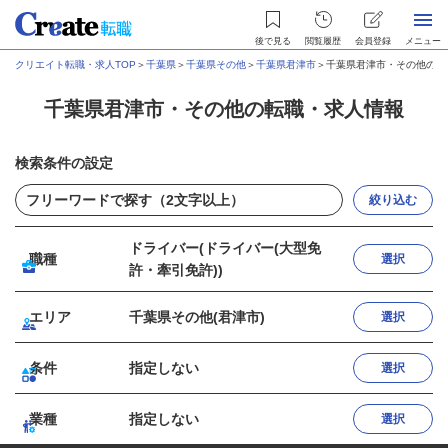
後で見る
閲覧履歴
会員登録
メニュー
クリエイト転職・求人TOP
＞
千葉県
＞
千葉県その他
＞
千葉県君津市
＞
千葉県君津市・その他の転
千葉県君津市・その他の転職・求人情報
検索条件の設定
絞り込む
ドライバー(ドライバー(大型免
職種
選択
許・牽引免許))
エリア
千葉県その他(君津市)
選択
条件
指定しない
選択
業種
指定しない
選択