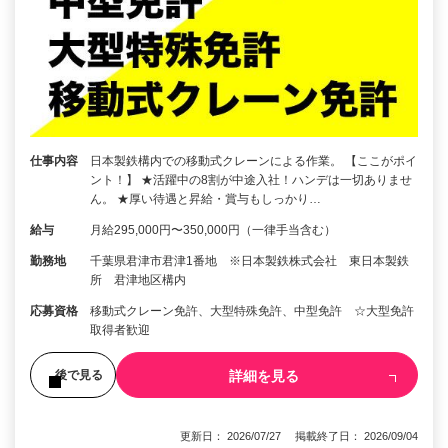
仕事内容
日本製鉄構内での移動式クレーンによる作業。 【ここがポイ
ント！】 ★活躍中の8割が中途入社！ハンデは一切ありませ
ん。 ★厚い待遇と昇給・賞与もしっかり…
給与
月給295,000円〜350,000円（一律手当含む）
勤務地
千葉県君津市君津1番地 ※日本製鉄株式会社 東日本製鉄
所 君津地区構内
応募資格
移動式クレーン免許、大型特殊免許、中型免許 ☆大型免許
取得者歓迎
詳細を見る
後で見る
更新日： 2026/07/27 掲載終了日： 2026/09/04