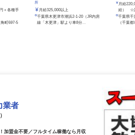
株式会社
日豊トランスポート株式会社 関東営業
所
月給22
000円＋各種手
月給325,000以上
給） 
千葉県木更津市潮浜2-1-20（JR内房
千葉県
角町697-5
線「木更津」駅より車8分...
（千葉
力業者
ゴ）