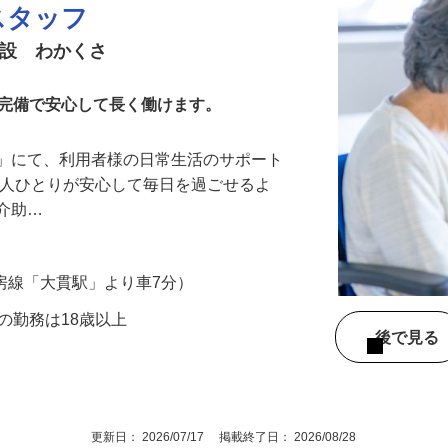
スタッフ
施設 わかくさ
寮完備で安心して長く働けます。
さ」にて、利用者様の日常生活のサポート
一人ひとりが安心して毎日を過ごせるよ
の介助…
R内房線「大貫駅」より車7分）
降の勤務は18歳以上
後で見