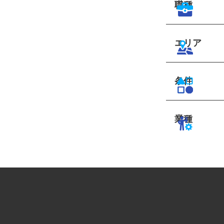
職種
エリア
条件
業種