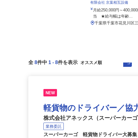
株式会社ドライアイスサービス
有限会社 京葉相互設備
月給220,000円〜279,000円（基本
給） ☆試用期間終了...
月給250,000円～400,
当 ★給与幅は年齢...
千葉県千葉市若葉区殿台町595-1
（千葉都市モノレール「動物公園...
千葉県千葉市花見川区三
全
8
件中
1
-
8
件を表示
NEW
軽貨物のドライバー／協
株式会社アネックス（スーパーカー
業務委託