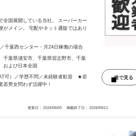
集！加盟金不要／フルタイム稼働なら月収
で全国展開している当社。 スーパーカー
便がメイン。 宅配やネット通販ではあり
00円可／千葉西センター・月24日稼働の場合
市、千葉県浦安市、千葉県習志野市、千葉
市 および日本全国
AT可）／学歴不問／未経験者歓迎 ★若
後で見
で老若男女問わず活躍中！
更新日： 2026/08/05 掲載終了日： 2026/09/11