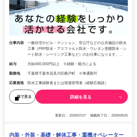
仕事内容
一般住宅やビル・マンション、官公庁などの公共施設の防水
工事（FRP防水・アスファルト防水・ウレタン塗膜防水・シ
ート防水・シーリング工事など）のお仕事になります。…
給与
月給400,000円以上 ※経験・能力による
勤務地
千葉県千葉市花見川区横戸町 ※車通勤可
応募資格
防水工事経験者または現場管理者（経験応相談）
詳細を見る
後で見る
更新日： 2026/07/27 掲載終了日： 2026/09/25
内装・外装・基礎・解体工事・重機オペレーター