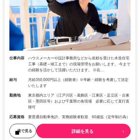
仕事内容
ハウスメーカーや設計事務所などから依頼を受けた木造住宅
工事（基礎～竣工まで）の現場管理をお願いします。 今まで
の経験を活かして活躍いただけます。 ※在…
給与
月給350,000円以上（経験者）※年齢・経験を考慮して決定
いたします
勤務地
東京都内エリア（江戸川区・葛飾区・江東区・足立区・台東
区・墨田区等）および千葉県の各現場 必要に応じて直行直
帰可
応募資格
要普通自動車免許、実務経験者歓迎 60歳迄（定年制の為）
詳細を見る
後で見る