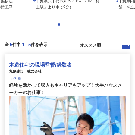
「船橋法
千葉県八千代市米本2515-1（JR「村
千葉県内
江戸...
上駅」より車で9分）
舗 ※全
5
1
-
5
全
件中
件を表示
木造住宅の現場監督/経験者
丸越建設 株式会社
正社員
経験を活かして収入もキャリアもアップ！大手ハウスメ
ーカーのお仕事！