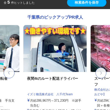
5
検索条件を保存
全
件ヒットしました
千葉県のピックアップPR求人
運転者
夜間4tのルート配送ドライバー
スーパー
フ
株式会社お
イズミ物流株式会社 八千代Team
おどや】
別途 手当支
月給286,967円～371,230円 ※諸手
月給294
..
当含む
回＋各種