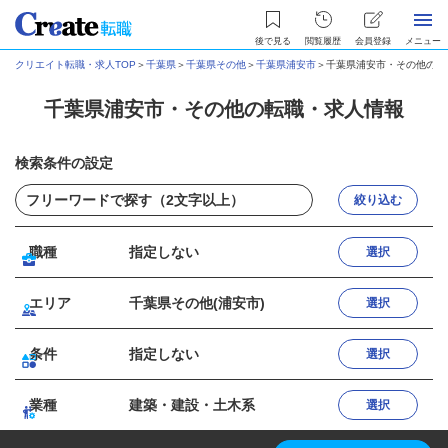
後で見る
閲覧履歴
会員登録
メニュー
クリエイト転職・求人TOP
＞
千葉県
＞
千葉県その他
＞
千葉県浦安市
＞
千葉県浦安市・その他の転
千葉県浦安市・その他の転職・求人情報
検索条件の設定
絞り込む
職種
指定しない
選択
エリア
千葉県その他(浦安市)
選択
条件
指定しない
選択
業種
建築・建設・土木系
選択