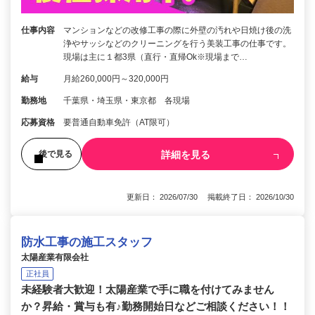
仕事内容
マンションなどの改修工事の際に外壁の汚れや日焼け後の洗
浄やサッシなどのクリーニングを行う美装工事の仕事です。
現場は主に１都3県（直行・直帰Ok※現場まで…
給与
月給260,000円～320,000円
勤務地
千葉県・埼玉県・東京都 各現場
応募資格
要普通自動車免許（AT限可）
詳細を見る
後で見る
更新日： 2026/07/30 掲載終了日： 2026/10/30
防水工事の施工スタッフ
太陽産業有限会社
正社員
未経験者大歓迎！太陽産業で手に職を付けてみません
か？昇給・賞与も有♪勤務開始日などご相談ください！！