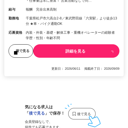
・仕事量は常に豊富！ 営業活動なしで問…
給与
報酬 完全出来高制
勤務地
千葉県松戸市六高台2-8／東武野田線「六実駅」より徒歩13
分 ★車・バイク通勤OK
応募資格
内装・外装・基礎・解体工事・重機オペレーターの経験者
学歴・性別・年齢不問
詳細を見る
後で見る
更新日： 2026/06/11 掲載終了日： 2026/09/09
1
気になる求人は
「
後で見る
」で保存！
会員登録なしで、
何件でも応募できます。