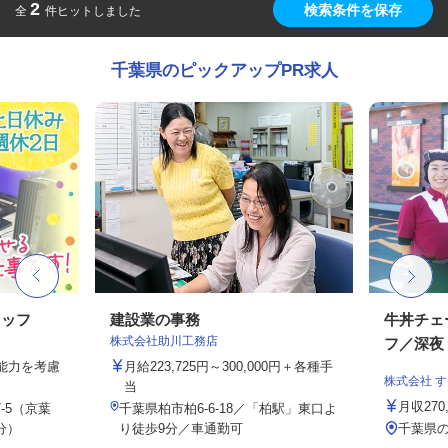
2
検索条件を保存
全
件ヒットしました
千葉県のピックアップPR求人
タッフ
建設業の事務
牛丼チェ
株式会社助川工務店
フ／深夜
・能力を考慮
月給223,725円～300,000円＋各種手
株式会社 
当
月収27
-5（京葉
千葉県柏市柏6-6-18／「柏駅」東口よ
分）
り徒歩9分／車通勤可
千葉県