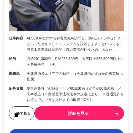
仕事内容
ALSOKを契約するお客様先を訪問し、防犯カメラやセンサー
といったセキュリティシステムを設置します。といっても、
設置工事自体は基本的に協力業者が行うため、あなた…
給与
月給201,300円～月給235,700円（大卒以上226,500円以上）
＋各種手当 《★…
勤務地
千葉県内各エリアでの勤務 （千葉県内いずれかの事業所へ
配属）
応募資格
要普通免許（AT限定可）／60歳未満（定年が60歳の為）／
高卒以上（※労働基準法等法令の規定により） ※普通免許を
お持ちでない方は入社までの取得でOK！
詳細を見る
後で見る