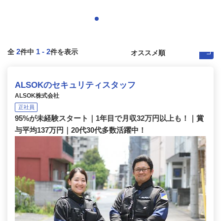
2
1
-
2
全
件中
件を表示
ALSOKのセキュリティスタッフ
ALSOK株式会社
正社員
95%が未経験スタート｜1年目で月収32万円以上も！｜賞
与平均137万円｜20代30代多数活躍中！