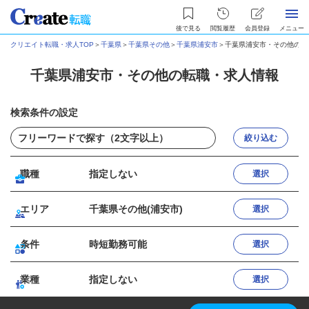
後で見る
閲覧履歴
会員登録
メニュー
クリエイト転職・求人TOP
＞
千葉県
＞
千葉県その他
＞
千葉県浦安市
＞
千葉県浦安市・その他の転
千葉県浦安市・その他の転職・求人情報
検索条件の設定
絞り込む
職種
指定しない
選択
エリア
千葉県その他(浦安市)
選択
条件
時短勤務可能
選択
業種
指定しない
選択