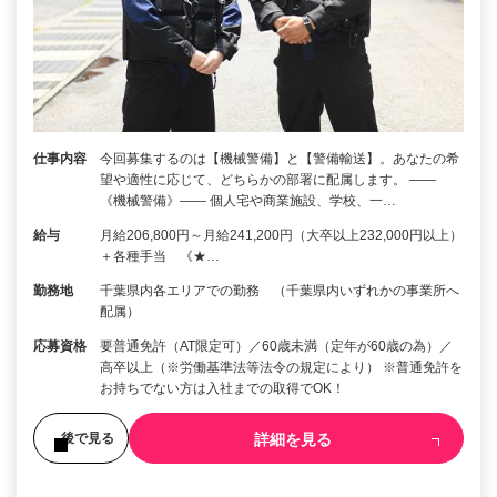
仕事内容
今回募集するのは【機械警備】と【警備輸送】。あなたの希
望や適性に応じて、どちらかの部署に配属します。 ――
《機械警備》―― 個人宅や商業施設、学校、一…
給与
月給206,800円～月給241,200円（大卒以上232,000円以上）
＋各種手当 《★…
勤務地
千葉県内各エリアでの勤務 （千葉県内いずれかの事業所へ
配属）
応募資格
要普通免許（AT限定可）／60歳未満（定年が60歳の為）／
高卒以上（※労働基準法等法令の規定により） ※普通免許を
お持ちでない方は入社までの取得でOK！
詳細を見る
後で見る