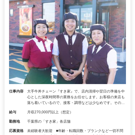
仕事内容
大手牛丼チェーン『すき家』で、店内清掃や翌日の準備を中
心とした深夜時間帯の業務をお任せします。お客様の来店も
落ち着いているので、接客・調理などは少なめです。その…
給与
月収270,000円以上（想定）
勤務地
千葉県の「すき家」各店舗
応募資格
未経験者大歓迎 ■年齢・転職回数・ブランクなど一切不問