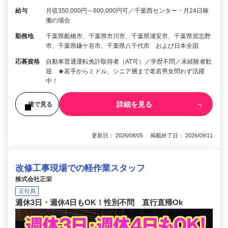
給与
月収350,000円～600,000円可／千葉西センター・月24日稼
働の場合
勤務地
千葉県船橋市、千葉県市川市、千葉県浦安市、千葉県習志野
市、千葉県鎌ケ谷市、千葉県八千代市 および日本全国
応募資格
自動車普通運転免許取得者（AT可）／学歴不問／未経験者歓
迎 ★若手からミドル、シニア層まで老若男女問わず活躍
中！
詳細を見る
後で見る
更新日： 2026/08/05 掲載終了日： 2026/09/11
改修工事現場での軽作業スタッフ
株式会社正栄
正社員
週休3日・週休4日もOK！性別不問 直行直帰Ok