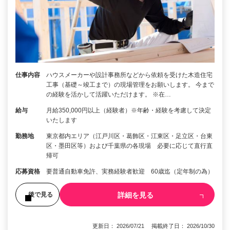
仕事内容
ハウスメーカーや設計事務所などから依頼を受けた木造住宅
工事（基礎～竣工まで）の現場管理をお願いします。 今まで
の経験を活かして活躍いただけます。 ※在…
給与
月給350,000円以上（経験者）※年齢・経験を考慮して決定
いたします
勤務地
東京都内エリア（江戸川区・葛飾区・江東区・足立区・台東
区・墨田区等）および千葉県の各現場 必要に応じて直行直
帰可
応募資格
要普通自動車免許、実務経験者歓迎 60歳迄（定年制の為）
詳細を見る
後で見る
更新日： 2026/07/21 掲載終了日： 2026/10/30