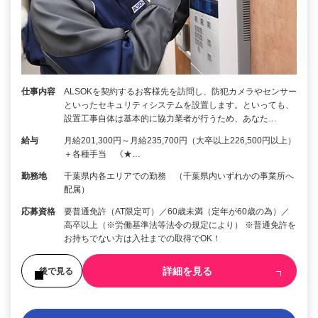
仕事内容
ALSOKを契約するお客様先を訪問し、防犯カメラやセンサー
といったセキュリティシステムを設置します。といっても、
設置工事自体は基本的に協力業者が行うため、あなた…
給与
月給201,300円～月給235,700円（大卒以上226,500円以上）
＋各種手当 《★…
勤務地
千葉県内各エリアでの勤務 （千葉県内いずれかの事業所へ
配属）
応募資格
要普通免許（AT限定可）／60歳未満（定年が60歳の為）／
高卒以上（※労働基準法等法令の規定により） ※普通免許を
お持ちでない方は入社までの取得でOK！
詳細を見る
後で見る