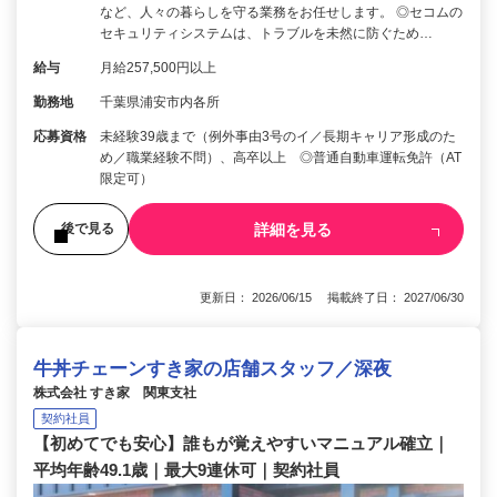
など、人々の暮らしを守る業務をお任せします。 ◎セコムの
セキュリティシステムは、トラブルを未然に防ぐため…
給与
月給257,500円以上
勤務地
千葉県浦安市内各所
応募資格
未経験39歳まで（例外事由3号のイ／長期キャリア形成のた
め／職業経験不問）、高卒以上 ◎普通自動車運転免許（AT
限定可）
詳細を見る
後で見る
更新日： 2026/06/15 掲載終了日： 2027/06/30
牛丼チェーンすき家の店舗スタッフ／深夜
株式会社 すき家 関東支社
契約社員
【初めてでも安心】誰もが覚えやすいマニュアル確立｜
平均年齢49.1歳｜最大9連休可｜契約社員