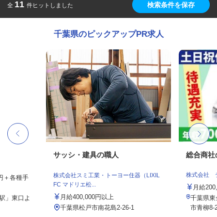
11
検索条件を保存
全
件ヒットしました
千葉県のピックアップPR求人
サッシ・建具の職人
総合商社
株式会社 
株式会社スミ工業・トーヨー住器（LIXIL
00円＋各種手
FC マドリエ松...
月給200,
月給400,000円以上
柏駅」東口よ
千葉県東
千葉県松戸市南花島2-26-1
市青柳8-2