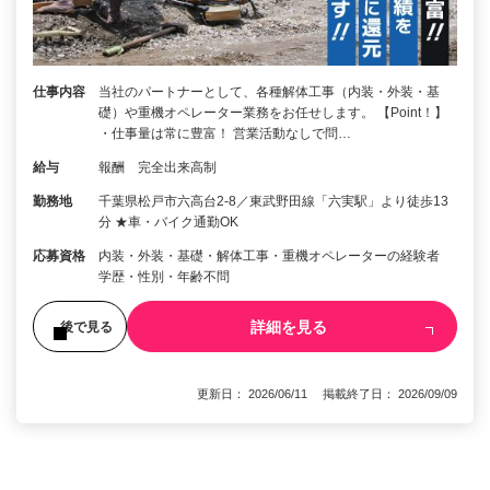
仕事内容
当社のパートナーとして、各種解体工事（内装・外装・基
礎）や重機オペレーター業務をお任せします。 【Point！】
・仕事量は常に豊富！ 営業活動なしで問…
給与
報酬 完全出来高制
勤務地
千葉県松戸市六高台2-8／東武野田線「六実駅」より徒歩13
分 ★車・バイク通勤OK
応募資格
内装・外装・基礎・解体工事・重機オペレーターの経験者
学歴・性別・年齢不問
詳細を見る
後で見る
更新日： 2026/06/11 掲載終了日： 2026/09/09
1