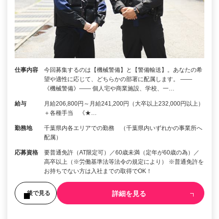
仕事内容
今回募集するのは【機械警備】と【警備輸送】。あなたの希
望や適性に応じて、どちらかの部署に配属します。 ――
《機械警備》―― 個人宅や商業施設、学校、一…
給与
月給206,800円～月給241,200円（大卒以上232,000円以上）
＋各種手当 《★…
勤務地
千葉県内各エリアでの勤務 （千葉県内いずれかの事業所へ
配属）
応募資格
要普通免許（AT限定可）／60歳未満（定年が60歳の為）／
高卒以上（※労働基準法等法令の規定により） ※普通免許を
お持ちでない方は入社までの取得でOK！
詳細を見る
後で見る