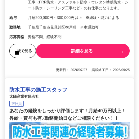
工事（FRP防水・アスファルト防水・ウレタン塗膜防水・シ
ート防水・シーリング工事など）のお仕事になります。…
給与
月給200,000円～300,000円以上 ※経験・能力による
勤務地
千葉県千葉市花見川区横戸町 ※車通勤可
応募資格
資格不問、経験不問
詳細を見る
後で見る
更新日： 2026/07/27 掲載終了日： 2026/09/25
防水工事の施工スタッフ
太陽産業有限会社
正社員
あなたの経験をしっかり評価します！月給40万円以上！
昇給・賞与も有♪勤務開始日などご相談ください！！