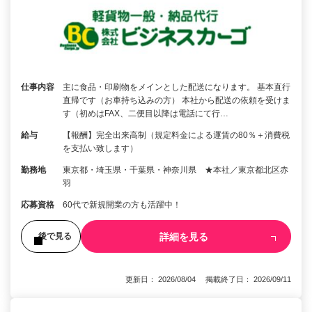
仕事内容
主に食品・印刷物をメインとした配送になります。 基本直行
直帰です（お車持ち込みの方） 本社から配送の依頼を受けま
す（初めはFAX、二便目以降は電話にて行…
給与
【報酬】完全出来高制（規定料金による運賃の80％＋消費税
を支払い致します）
勤務地
東京都・埼玉県・千葉県・神奈川県 ★本社／東京都北区赤
羽
応募資格
60代で新規開業の方も活躍中！
詳細を見る
後で見る
更新日： 2026/08/04 掲載終了日： 2026/09/11