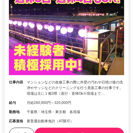
仕事内容
マンションなどの改修工事の際に外壁の汚れや日焼け後の洗
浄やサッシなどのクリーニングを行う美装工事の仕事です。
現場は主に１都3県（直行・直帰Ok※現場まで…
給与
月給260,000円～320,000円
勤務地
千葉県・埼玉県・東京都 各現場
応募資格
要普通自動車免許（AT限可）