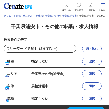
後で見る
閲覧履歴
会員登録
メニュー
クリエイト転職・求人TOP
＞
千葉県
＞
千葉県その他
＞
千葉県浦安市
＞
千葉県浦安市・その他の転
千葉県浦安市・その他の転職・求人情報
検索条件の設定
絞り込む
職種
指定しない
選択
エリア
千葉県その他(浦安市)
選択
条件
男性活躍中
選択
業種
指定しない
選択