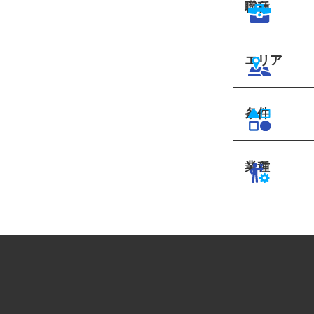
職種
エリア
条件
業種