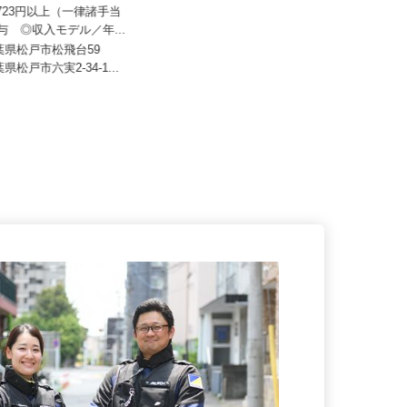
人すまいるキッズ
株式会社SHOEIロジカルロジスティクス
07,723円以上（一律諸手当
月給247,000円～341,000円以上（固
賞与 ◎収入モデル／年...
定残業代・一律手当...
千葉県松戸市松飛台59
千葉県千葉市美浜区新港221-7（JR
葉県松戸市六実2-34-1...
京葉線「稲毛海岸」駅から徒...