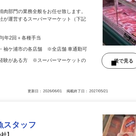
ーフ待遇スタート！さらに初回賞与満額支
る精肉部門の業務全般をお任せ致します。
会社が運営するスーパーマーケット（下記
…
＋賞与年2回＋各種手当
・袖ケ浦市の各店舗 ※全店舗 車通勤可
魚経験がある方 ※スーパーマーケットの
後で見
す
更新日： 2026/06/01 掲載終了日： 2027/05/21