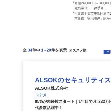
NPO法人すまいるキッズ
株式会社SHOEIロジカル
月給207,723円以上（一律諸手当
月給247,000円～341,
含）＋賞与 ◎収入モデル／年...
定残業代・一律手当...
（A）千葉県松戸市松飛台59
千葉県千葉市美浜区新港22
（B）千葉県松戸市六実2-34-1...
京葉線「稲毛海岸」駅から
全
34
件中
1
-
20
件を表示
ALSOKのセキュリティ
ALSOK株式会社
正社員
95%が未経験スタート｜1年目で月収32万