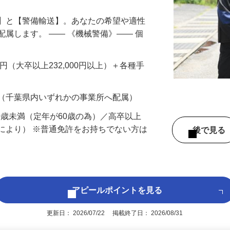
備】と【警備輸送】。あなたの希望や適性
配属します。 ―― 《機械警備》―― 個
…
200円（大卒以上232,000円以上）＋各種手
 （千葉県内いずれかの事業所へ配属）
60歳未満（定年が60歳の為）／高卒以上
により） ※普通免許をお持ちでない方は
後で見
アピールポイントを見る