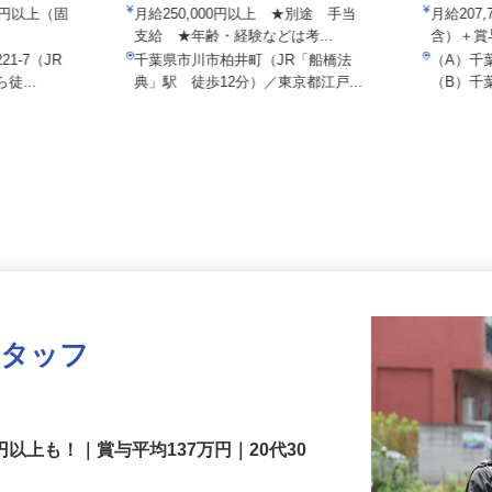
ロジスティクス
宮園バス株式会社
NPO法
000円以上（固
月給250,000円以上 ★別途 手当
月給2
支給 ★年齢・経験などは考...
含）＋
1-7（JR
千葉県市川市柏井町（JR「船橋法
（A）
徒...
典」駅 徒歩12分）／東京都江戸...
（B）千
スタッフ
円以上も！｜賞与平均137万円｜20代30