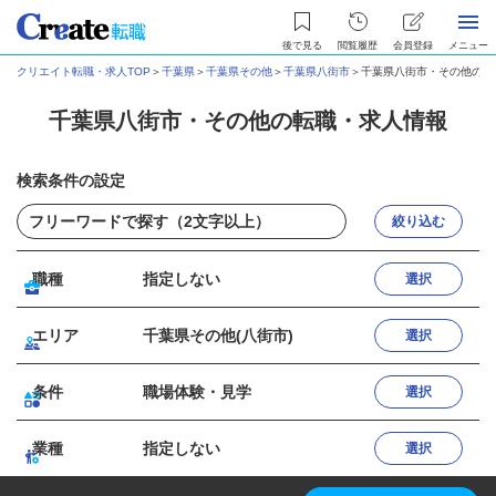
後で見る
閲覧履歴
会員登録
メニュー
クリエイト転職・求人TOP
＞
千葉県
＞
千葉県その他
＞
千葉県八街市
＞
千葉県八街市・その他の転
千葉県八街市・その他の転職・求人情報
検索条件の設定
絞り込む
職種
指定しない
選択
エリア
千葉県その他(八街市)
選択
条件
職場体験・見学
選択
業種
指定しない
選択