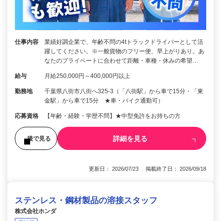
仕事内容
業績好調企業で、年齢不問の4tトラックドライバーとして活
躍してください。※一般貨物のフリー便、早上がりあり。あ
なたのプライベートに合わせて距離・車種・休みの希望…
給与
月給250,000円～400,000円以上
勤務地
千葉県八街市八街へ325-3（「八街駅」から車で15分・「東
金駅」から車で15分 ★車・バイク通勤可）
応募資格
【年齢・経験・学歴不問】★中型免許をお持ちの方
詳細を見る
後で見る
更新日： 2026/07/23 掲載終了日： 2026/09/18
ステンレス・鋼材製品の溶接スタッフ
株式会社ホンダ