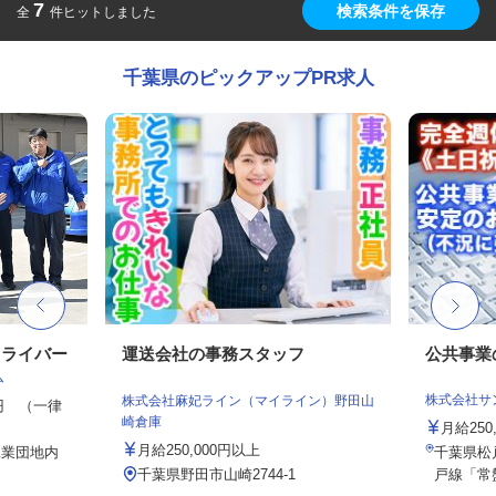
7
検索条件を保存
全
件ヒットしました
千葉県のピックアップPR求人
ドライバー
運送会社の事務スタッフ
公共事業
ム
株式会社サ
株式会社麻妃ライン（マイライン）野田山
00円 （一律
崎倉庫
月給25
月給250,000円以上
工業団地内
千葉県松戸
千葉県野田市山崎2744-1
戸線「常