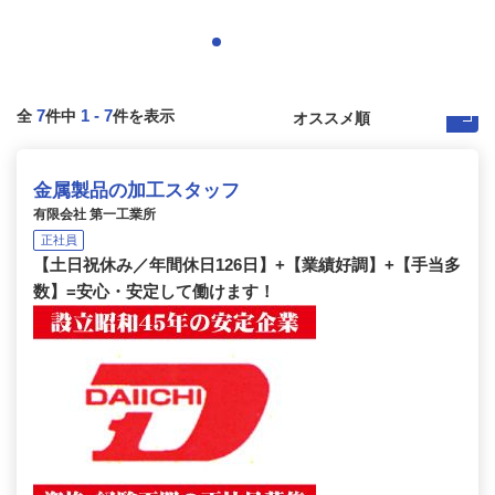
7
1
-
7
全
件中
件を表示
金属製品の加工スタッフ
有限会社 第一工業所
正社員
【土日祝休み／年間休日126日】+【業績好調】+【手当多
数】=安心・安定して働けます！