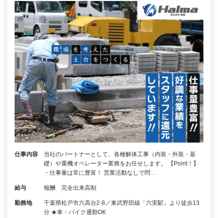
仕事内容
当社のパートナーとして、各種解体工事（内装・外装・基
礎）や重機オペレーター業務をお任せします。 【Point！】
・仕事量は常に豊富！ 営業活動なしで問…
給与
報酬 完全出来高制
勤務地
千葉県松戸市六高台2-8／東武野田線「六実駅」より徒歩13
分 ★車・バイク通勤OK