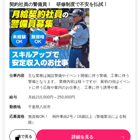
契約社員の警備員！ 研修制度で不安を払拭！
仕事内容
主な業務は施設警備やイベント開催に伴う警備、工事に伴う
警備となります。 業務内容は様々ですが、最初の頃はイベン
トに伴う広報や案内のお仕事と、工事に伴う誘導や案…
給与
月給210,000円～250,000円
勤務地
千葉県八街市
応募資格
無資格OK！ 例外事由2号／18歳以上（警備業法による制
限）
詳細を見る
後で見る