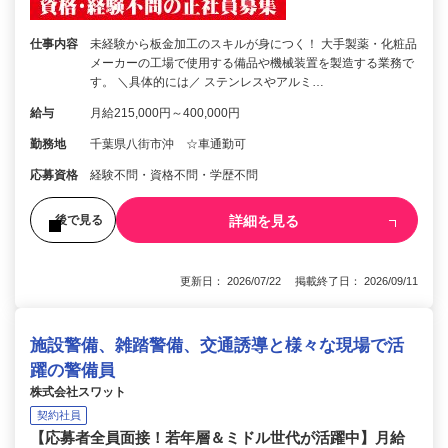
仕事内容
未経験から板金加工のスキルが身につく！ 大手製薬・化粧品
メーカーの工場で使用する備品や機械装置を製造する業務で
す。 ＼具体的には／ ステンレスやアルミ…
給与
月給215,000円～400,000円
勤務地
千葉県八街市沖 ☆車通勤可
応募資格
経験不問・資格不問・学歴不問
詳細を見る
後で見る
更新日： 2026/07/22 掲載終了日： 2026/09/11
施設警備、雑踏警備、交通誘導と様々な現場で活
躍の警備員
株式会社スワット
契約社員
【応募者全員面接！若年層＆ミドル世代が活躍中】月給