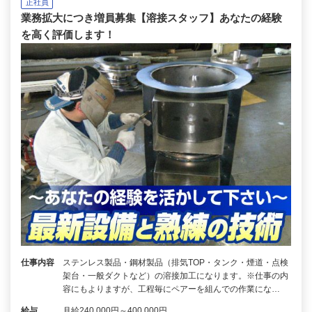
正社員
業務拡大につき増員募集【溶接スタッフ】あなたの経験
を高く評価します！
仕事内容
ステンレス製品・鋼材製品（排気TOP・タンク・煙道・点検
架台・一般ダクトなど）の溶接加工になります。※仕事の内
容にもよりますが、工程毎にペアーを組んでの作業にな…
給与
月給240,000円～400,000円