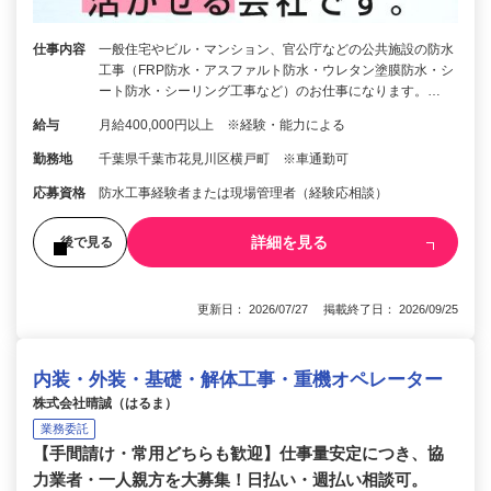
仕事内容
一般住宅やビル・マンション、官公庁などの公共施設の防水
工事（FRP防水・アスファルト防水・ウレタン塗膜防水・シ
ート防水・シーリング工事など）のお仕事になります。…
給与
月給400,000円以上 ※経験・能力による
勤務地
千葉県千葉市花見川区横戸町 ※車通勤可
応募資格
防水工事経験者または現場管理者（経験応相談）
詳細を見る
後で見る
更新日： 2026/07/27 掲載終了日： 2026/09/25
内装・外装・基礎・解体工事・重機オペレーター
株式会社晴誠（はるま）
業務委託
【手間請け・常用どちらも歓迎】仕事量安定につき、協
力業者・一人親方を大募集！日払い・週払い相談可。