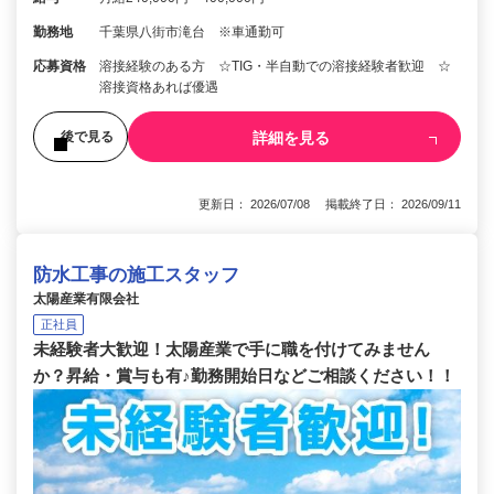
勤務地
千葉県八街市滝台 ※車通勤可
応募資格
溶接経験のある方 ☆TIG・半自動での溶接経験者歓迎 ☆
溶接資格あれば優遇
詳細を見る
後で見る
更新日： 2026/07/08 掲載終了日： 2026/09/11
防水工事の施工スタッフ
太陽産業有限会社
正社員
未経験者大歓迎！太陽産業で手に職を付けてみません
か？昇給・賞与も有♪勤務開始日などご相談ください！！