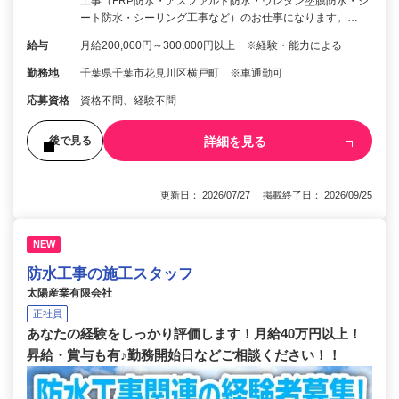
工事（FRP防水・アスファルト防水・ウレタン塗膜防水・シ
ート防水・シーリング工事など）のお仕事になります。…
給与
月給200,000円～300,000円以上 ※経験・能力による
勤務地
千葉県千葉市花見川区横戸町 ※車通勤可
応募資格
資格不問、経験不問
詳細を見る
後で見る
更新日： 2026/07/27 掲載終了日： 2026/09/25
NEW
防水工事の施工スタッフ
太陽産業有限会社
正社員
あなたの経験をしっかり評価します！月給40万円以上！
昇給・賞与も有♪勤務開始日などご相談ください！！