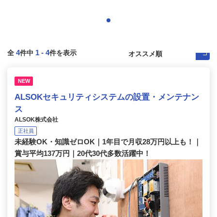
4
1
-
4
全
件中
件を表示
NEW
ALSOKセキュリティシステムの設置・メンテナン
ス
ALSOK株式会社
正社員
未経験OK・知識ゼロOK｜1年目で月収28万円以上も！｜
賞与平均137万円｜20代30代多数活躍中！