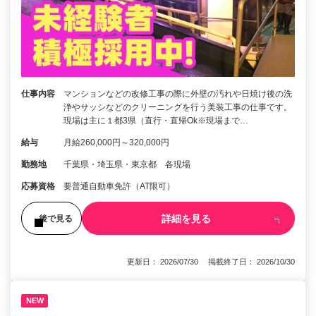
仕事内容
マンションなどの改修工事の際に外壁の汚れや日焼け後の洗
浄やサッシなどのクリーニングを行う美装工事の仕事です。
現場は主に１都3県（直行・直帰Ok※現場まで…
給与
月給260,000円～320,000円
勤務地
千葉県・埼玉県・東京都 各現場
応募資格
要普通自動車免許（AT限可）
詳細を見る
後で見る
更新日： 2026/07/30 掲載終了日： 2026/10/30
NEW