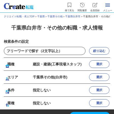
後で見る
閲覧履歴
会員登録
メニュー
クリエイト転職・求人TOP
＞
千葉県
＞
千葉県その他
＞
千葉県白井市
＞
千葉県白井市・その他の転
千葉県白井市・その他の転職・求人情報
検索条件の設定
絞り込む
職種
建設・建築(工事現場スタッフ)
選択
エリア
千葉県その他(白井市)
選択
条件
指定しない
選択
業種
指定しない
選択