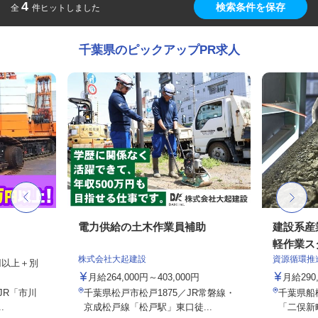
4
検索条件を保存
全
件ヒットしました
千葉県のピックアップPR求人
電力供給の土木作業員補助
建設系産
軽作業ス
株式会社大起建設
資源循環推
9円以上＋別
月給264,000円～403,000円
月給290
（JR「市川
千葉県松戸市松戸1875／JR常磐線・
千葉県船橋
.
京成松戸線「松戸駅」東口徒...
「二俣新町