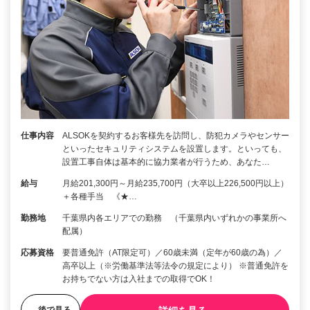
仕事内容
ALSOKを契約するお客様先を訪問し、防犯カメラやセンサー
といったセキュリティシステムを設置します。といっても、
設置工事自体は基本的に協力業者が行うため、あなた…
給与
月給201,300円～月給235,700円（大卒以上226,500円以上）
＋各種手当 《★…
勤務地
千葉県内各エリアでの勤務 （千葉県内いずれかの事業所へ
配属）
応募資格
要普通免許（AT限定可）／60歳未満（定年が60歳の為）／
高卒以上（※労働基準法等法令の規定により） ※普通免許を
お持ちでない方は入社までの取得でOK！
後で見る