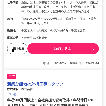
仕事内容
新築分譲地工事現場での重機オペレーターを大募集！ 自社分
譲地の造成工事（盛土・切土・整地・排水設備・道路工事
等）や、建築工事における重機や大型専門車輛の操縦・…
給与
月給300,000円～400,000円以上＋業績手当（月毎）・賞与
等 年収500万円以上 …
勤務地
千葉県八街市八街ほ（八街駅徒歩5分）千葉県各所
応募資格
各種免許資格取得者
詳細を見る
後で見る
更新日： 2026/07/24 掲載終了日： 2026/09/04
NEW
新築分譲地の外構工事スタッフ
総武建設 株式会社
正社員
年収500万円以上！会社負担で資格取得！年間休日120
日！職人として更に成長し長く活躍出来る職場環境