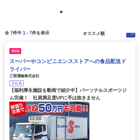
7
1
-
7
全
件中
件を表示
NEW
スーパーやコンビニエンスストアへの食品配送ド
ライバー
三照運輸株式会社
正社員
【福利厚生施設を動画で紹介中】パーソナルスポーツジ
ム完備！ 社員満足度UPに手は抜きません