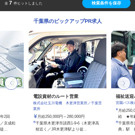
7
検索条件を保存
全
件ヒットしました
千葉県のピックアップPR求人
フ
電設資材のルート営業
福祉送迎
宮園バス株
株式会社玉川電機 木更津営業所／千葉営
業所
月給250
与年2回
月給250,000円～280,000円
給 ★年
2／京成松
千葉県木更津市請西1-9-6（木更津高
千葉県市
...
校近く／JR木更津駅より徒...
典」駅 徒