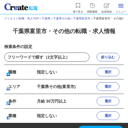
後で見る
閲覧履歴
会員登録
メニュー
クリエイト転職・求人TOP
＞
千葉県
＞
千葉県その他
＞
千葉県富里市
＞
千葉県富里市・その他の転
千葉県富里市・その他の転職・求人情報
検索条件の設定
絞り込む
職種
指定しない
選択
エリア
千葉県その他(富里市)
選択
条件
月給 30万円以上
選択
業種
指定しない
選択