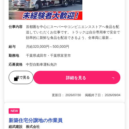
仕事内容
首都圏を中心にスーパーやコンビニエンスストアへ食品を配
送していただくお仕事です。 トラックは自分専用車で安全で
効率的に新鮮な食品を配送できるよう、全車両に最新…
給与
月給320,000円～500,000円
勤務地
千葉県成田市・千葉県富里市
応募資格
中型自動車運転免許
詳細を見る
後で見る
更新日： 2026/07/30 掲載終了日： 2026/09/04
NEW
新築住宅分譲地の作業員
総武建設 株式会社