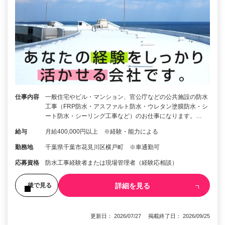
仕事内容
一般住宅やビル・マンション、官公庁などの公共施設の防水
工事（FRP防水・アスファルト防水・ウレタン塗膜防水・シ
ート防水・シーリング工事など）のお仕事になります。…
給与
月給400,000円以上 ※経験・能力による
勤務地
千葉県千葉市花見川区横戸町 ※車通勤可
応募資格
防水工事経験者または現場管理者（経験応相談）
詳細を見る
後で見る
更新日： 2026/07/27 掲載終了日： 2026/09/25