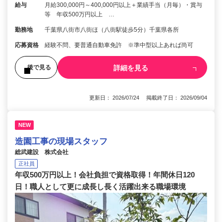
給与
月給300,000円～400,000円以上＋業績手当（月毎）・賞与
等 年収500万円以上 …
勤務地
千葉県八街市八街ほ（八街駅徒歩5分）千葉県各所
応募資格
経験不問、要普通自動車免許 ※準中型以上あれば尚可
詳細を見る
後で見る
更新日： 2026/07/24 掲載終了日： 2026/09/04
NEW
造園工事の現場スタッフ
総武建設 株式会社
正社員
年収500万円以上！会社負担で資格取得！年間休日120
日！職人として更に成長し長く活躍出来る職場環境