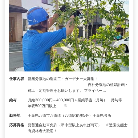
仕事内容
新築分譲地の造園工・ガーデナー大募集！
自社分譲地の植栽計画・
施工・定期管理をお願いします。 プライベー…
給与
月給300,000円～400,000円＋業績手当（月毎）・賞与等
年収500万円以上 ※…
勤務地
千葉県八街市八街ほ（八街駅徒歩5分）千葉県各所
応募資格
要普通自動車免許（準中型以上あれば尚可） ※造園技能士
有資格者大歓迎！