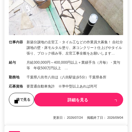
仕事内容
新築分譲地の左官工・タイル工などの作業員大募集！ 自社分
譲地の壁・床モルタル塗り、床コンクリート仕上げやタイル
張り、ブロック積み等、左官工事全般をお願いします…
給与
月給300,000円～400,000円以上＋業績手当（月毎）・賞与
等 年収500万円以上 …
勤務地
千葉県八街市八街ほ（八街駅徒歩5分）千葉県各所
応募資格
要普通自動車免許 ※準中型以上あれば尚可
詳細を見る
後で見る
更新日： 2026/07/24 掲載終了日： 2026/09/04