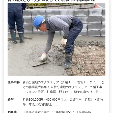
仕事内容
新築分譲地のエクステリア（外構工）・左官工・タイル工な
どの作業員大募集！ 自社分譲地のエクステリア・外構工事
（フェンス設置、駐車場、門まわり、建物の庭作り、完…
給与
月給300,000円～400,000円以上＋業績手当（月毎）・賞与
等 年収500万円以上 …
勤務地
千葉県八街市八街ほ（八街駅徒歩5分）千葉県各所