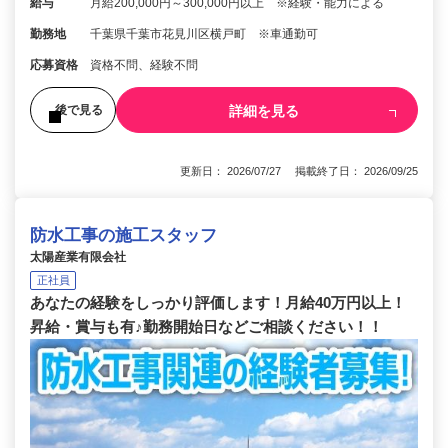
給与
月給200,000円～300,000円以上 ※経験・能力による
勤務地
千葉県千葉市花見川区横戸町 ※車通勤可
応募資格
資格不問、経験不問
詳細を見る
後で見る
更新日： 2026/07/27 掲載終了日： 2026/09/25
防水工事の施工スタッフ
太陽産業有限会社
正社員
あなたの経験をしっかり評価します！月給40万円以上！
昇給・賞与も有♪勤務開始日などご相談ください！！