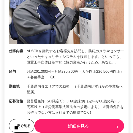
仕事内容
ALSOKを契約するお客様先を訪問し、防犯カメラやセンサー
といったセキュリティシステムを設置します。といっても、
設置工事自体は基本的に協力業者が行うため、あなた…
給与
月給201,300円～月給235,700円（大卒以上226,500円以上）
＋各種手当 《★…
勤務地
千葉県内各エリアでの勤務 （千葉県内いずれかの事業所へ
配属）
応募資格
要普通免許（AT限定可）／60歳未満（定年が60歳の為）／
高卒以上（※労働基準法等法令の規定により） ※普通免許を
お持ちでない方は入社までの取得でOK！
詳細を見る
後で見る