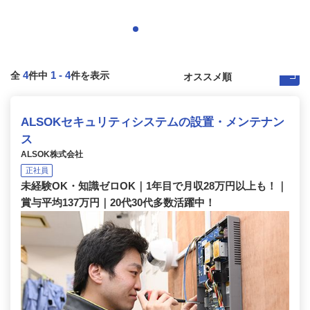
4
1
-
4
全
件中
件を表示
ALSOKセキュリティシステムの設置・メンテナン
ス
ALSOK株式会社
正社員
未経験OK・知識ゼロOK｜1年目で月収28万円以上も！｜
賞与平均137万円｜20代30代多数活躍中！