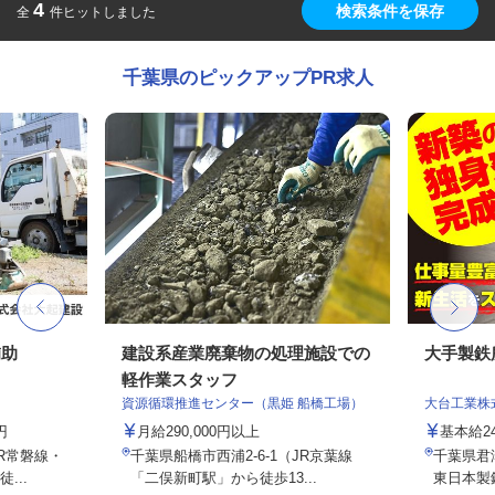
4
検索条件を保存
全
件ヒットしました
千葉県のピックアップPR求人
補助
建設系産業廃棄物の処理施設での
大手製鉄
軽作業スタッフ
資源循環推進センター（黒姫 船橋工場）
大台工業株
円
月給290,000円以上
基本給2
JR常磐線・
千葉県船橋市西浦2-6-1（JR京葉線
千葉県君
...
「二俣新町駅」から徒歩13...
東日本製