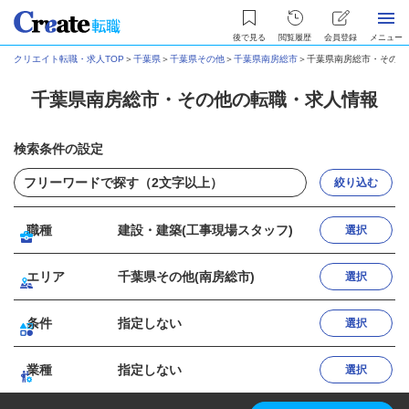
後で見る
閲覧履歴
会員登録
メニュー
クリエイト転職・求人TOP
＞
千葉県
＞
千葉県その他
＞
千葉県南房総市
＞
千葉県南房総市・その他
千葉県南房総市・その他の転職・求人情報
検索条件の設定
絞り込む
職種
建設・建築(工事現場スタッフ)
選択
エリア
千葉県その他(南房総市)
選択
条件
指定しない
選択
業種
指定しない
選択