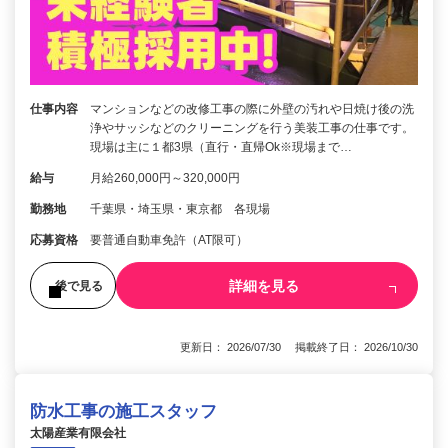
仕事内容
マンションなどの改修工事の際に外壁の汚れや日焼け後の洗
浄やサッシなどのクリーニングを行う美装工事の仕事です。
現場は主に１都3県（直行・直帰Ok※現場まで…
給与
月給260,000円～320,000円
勤務地
千葉県・埼玉県・東京都 各現場
応募資格
要普通自動車免許（AT限可）
詳細を見る
後で見る
更新日： 2026/07/30 掲載終了日： 2026/10/30
防水工事の施工スタッフ
太陽産業有限会社