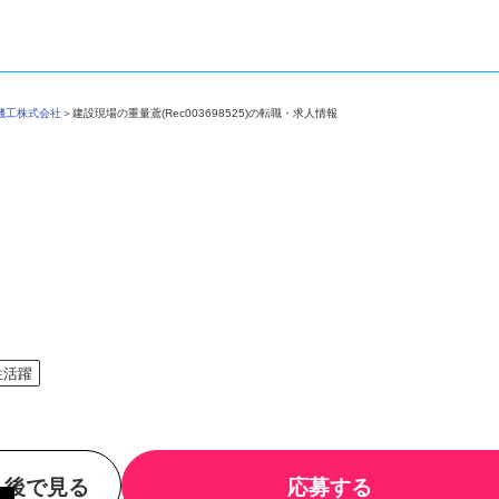
輸機工株式会社
＞
建設現場の重量鳶(Rec003698525)の転職・求人情報
性活躍
後で見る
応募する