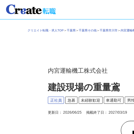
クリエイト転職・求人TOP
＞
千葉県
＞
千葉県その他
＞
千葉県市川市
＞
内宮運
内宮運輸機工株式会社
建設現場の重量鳶
正社員
急募
未経験歓迎
車通勤可
男
更新日： 2026/06/25 掲載終了日： 2027/03/19