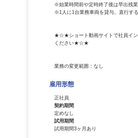
15：00　15分休憩 

17：00　定時終了

※始業時間前や定時終了後は早出残業
※1人に1台業務車両を貸与。直行す
★☆★ショート動画サイトで社員イ
ください★☆★

業務の変更範囲：なし
雇用形態
正社員
契約期間
定めなし
試用期間