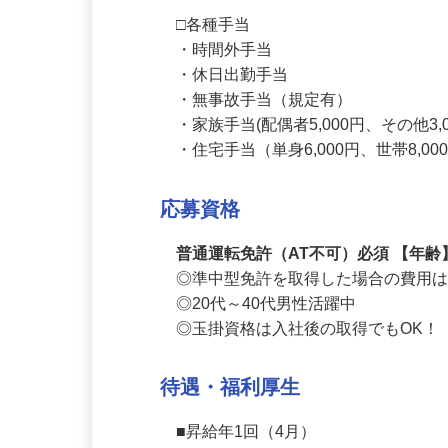
初年度　上期40,000円＋下期378,000
2年目以降合計　756,000円～966,000
□各種手当

・時間外手当

・休日出勤手当

・無事故手当（規定有）

・家族手当(配偶者5,000円、その他3,0
・住宅手当（単身6,000円、世帯8,0
応募資格
普通運転免許（AT不可）必須 【年
◎準中型免許を取得した場合の費用
◎20代～40代男性活躍中

◎玉掛資格は入社後の取得でもOK
待遇・福利厚生