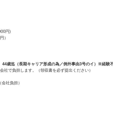
円

円

00円)

00円）
齢】44歳迄（長期キャリア形成の為／例外事由3号のイ）※経
は会社で負担します。（領収書を必ず提出ください）

！（会社負担）