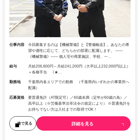
仕事内容
今回募集するのは【機械警備】と【警備輸送】。あなたの希
望や適性に応じて、どちらかの部署に配属します。 ――
《機械警備》―― 個人宅や商業施設、学校、一…
給与
月給206,800円～月給241,200円（大卒以上232,000円以上）
＋各種手当 《★…
勤務地
千葉県内各エリアでの勤務 （千葉県内いずれかの事業所へ
配属）
応募資格
要普通免許（AT限定可）／60歳未満（定年が60歳の為）／
高卒以上（※労働基準法等法令の規定により） ※普通免許を
お持ちでない方は入社までの取得でOK！
詳細を見る
後で見る