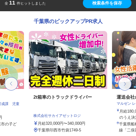
11
検索条件を保存
全
件ヒットしました
千葉県のピックアップPR求人
2t箱車のトラックドライバー
運送会社
マルゼン 
育成課 児童
月給180
株式会社サカイアゼットロジ
円
のうえ決
月給320,000円〜340,000円
葉市の子ど
千葉県船
千葉県印西市竹袋1749-5
線「二俣