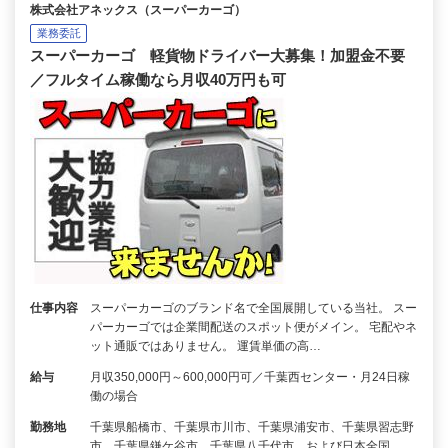
株式会社アネックス（スーパーカーゴ）
業務委託
スーパーカーゴ 軽貨物ドライバー大募集！加盟金不要
／フルタイム稼働なら月収40万円も可
仕事内容
スーパーカーゴのブランド名で全国展開している当社。 スー
パーカーゴでは企業間配送のスポット便がメイン。 宅配やネ
ット通販ではありません。 運賃単価の高…
給与
月収350,000円～600,000円可／千葉西センター・月24日稼
働の場合
勤務地
千葉県船橋市、千葉県市川市、千葉県浦安市、千葉県習志野
市、千葉県鎌ケ谷市、千葉県八千代市 および日本全国