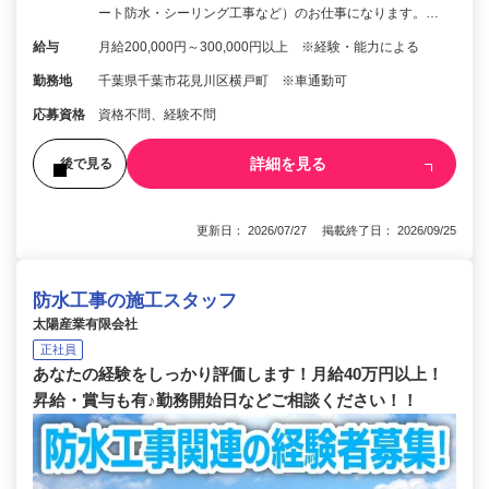
ート防水・シーリング工事など）のお仕事になります。…
給与
月給200,000円～300,000円以上 ※経験・能力による
勤務地
千葉県千葉市花見川区横戸町 ※車通勤可
応募資格
資格不問、経験不問
詳細を見る
後で見る
更新日： 2026/07/27 掲載終了日： 2026/09/25
防水工事の施工スタッフ
太陽産業有限会社
正社員
あなたの経験をしっかり評価します！月給40万円以上！
昇給・賞与も有♪勤務開始日などご相談ください！！