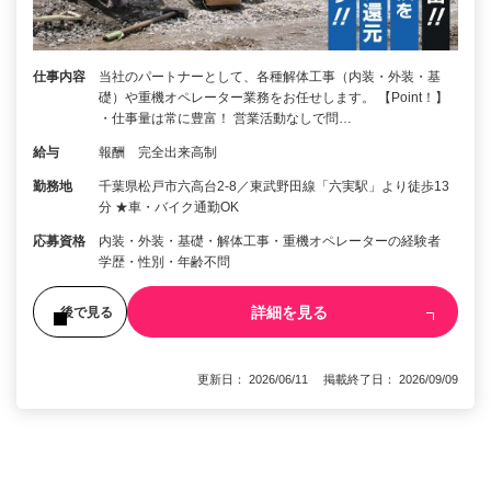
仕事内容
当社のパートナーとして、各種解体工事（内装・外装・基
礎）や重機オペレーター業務をお任せします。 【Point！】
・仕事量は常に豊富！ 営業活動なしで問…
給与
報酬 完全出来高制
勤務地
千葉県松戸市六高台2-8／東武野田線「六実駅」より徒歩13
分 ★車・バイク通勤OK
応募資格
内装・外装・基礎・解体工事・重機オペレーターの経験者
学歴・性別・年齢不問
詳細を見る
後で見る
更新日： 2026/06/11 掲載終了日： 2026/09/09
1