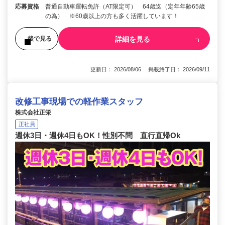
応募資格
普通自動車運転免許（AT限定可） 64歳迄（定年年齢65歳
の為） ※60歳以上の方も多く活躍しています！
詳細を見る
後で見る
更新日： 2026/08/06 掲載終了日： 2026/09/11
改修工事現場での軽作業スタッフ
株式会社正栄
正社員
週休3日・週休4日もOK！性別不問 直行直帰Ok