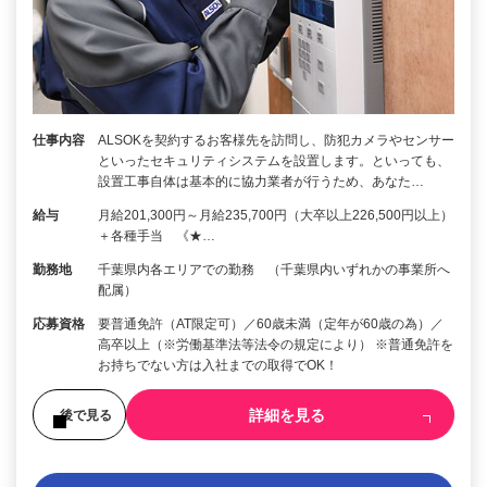
仕事内容
ALSOKを契約するお客様先を訪問し、防犯カメラやセンサー
といったセキュリティシステムを設置します。といっても、
設置工事自体は基本的に協力業者が行うため、あなた…
給与
月給201,300円～月給235,700円（大卒以上226,500円以上）
＋各種手当 《★…
勤務地
千葉県内各エリアでの勤務 （千葉県内いずれかの事業所へ
配属）
応募資格
要普通免許（AT限定可）／60歳未満（定年が60歳の為）／
高卒以上（※労働基準法等法令の規定により） ※普通免許を
お持ちでない方は入社までの取得でOK！
詳細を見る
後で見る