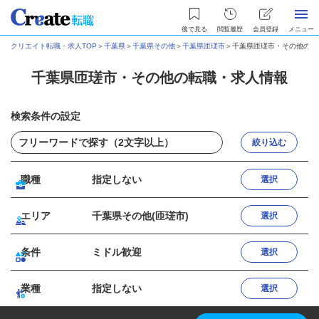
後で見る
閲覧履歴
会員登録
メニュー
クリエイト転職・求人TOP
＞
千葉県
＞
千葉県その他
＞
千葉県匝瑳市
＞
千葉県匝瑳市・その他の転
千葉県匝瑳市・その他の転職・求人情報
検索条件の設定
絞り込む
職種
指定しない
選択
エリア
千葉県その他(匝瑳市)
選択
条件
ミドル歓迎
選択
業種
指定しない
選択