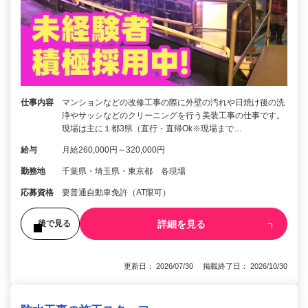
仕事内容
マンションなどの改修工事の際に外壁の汚れや日焼け後の洗
浄やサッシなどのクリーニングを行う美装工事の仕事です。
現場は主に１都3県（直行・直帰Ok※現場まで…
給与
月給260,000円～320,000円
勤務地
千葉県・埼玉県・東京都 各現場
応募資格
要普通自動車免許（AT限可）
詳細を見る
後で見る
更新日： 2026/07/30 掲載終了日： 2026/10/30