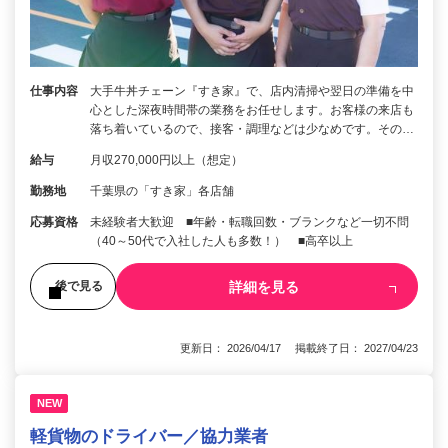
仕事内容
大手牛丼チェーン『すき家』で、店内清掃や翌日の準備を中
心とした深夜時間帯の業務をお任せします。お客様の来店も
落ち着いているので、接客・調理などは少なめです。その…
給与
月収270,000円以上（想定）
勤務地
千葉県の「すき家」各店舗
応募資格
未経験者大歓迎 ■年齢・転職回数・ブランクなど一切不問
（40～50代で入社した人も多数！） ■高卒以上
詳細を見る
後で見る
更新日： 2026/04/17 掲載終了日： 2027/04/23
NEW
軽貨物のドライバー／協力業者