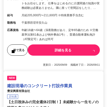
トをお任せします。 仕事をはじめるのに介護関連の知識や実
務経験は必要ありません。隣に座って世間話をしたり、…
給与
月給205,000円〜211,600円 ※特殊業務手当含む
勤務地
千葉県匝瑳市安久山
応募資格
年齢18歳〜64歳（深夜勤務があり、定年65歳のため ※労働
基準法第61条および例外事由1号）、普通自動車運転免許
（AT限定可）あれば尚可
詳細を見る
後で見る
更新日： 2025/09/09 掲載終了日： 2026/09/11
NEW
建設現場のコンクリート打設作業員
豊栄興業有限会社
正社員
【土日祝休みの完全週休2日制！】未経験から一生モノの