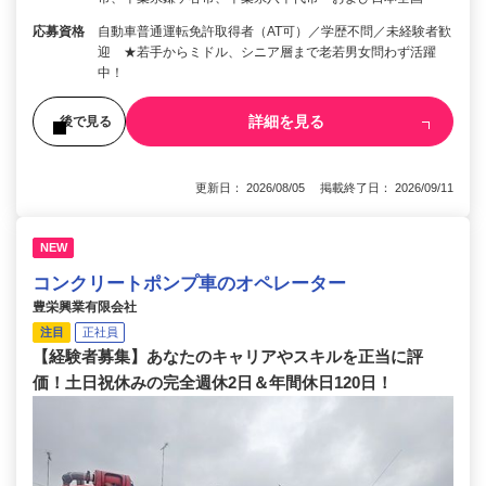
応募資格
自動車普通運転免許取得者（AT可）／学歴不問／未経験者歓
迎 ★若手からミドル、シニア層まで老若男女問わず活躍
中！
詳細を見る
後で見る
更新日： 2026/08/05 掲載終了日： 2026/09/11
NEW
コンクリートポンプ車のオペレーター
豊栄興業有限会社
注目
正社員
【経験者募集】あなたのキャリアやスキルを正当に評
価！土日祝休みの完全週休2日＆年間休日120日！