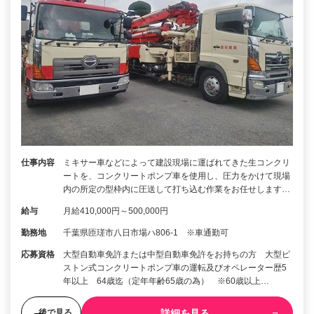
仕事内容
ミキサー車などによって建設現場に運ばれてきた生コンクリ
ートを、コンクリートポンプ車を使用し、圧力をかけて現場
内の所定の型枠内に圧送して打ち込む作業をお任せします…
給与
月給410,000円～500,000円
勤務地
千葉県匝瑳市八日市場ハ806-1 ※車通勤可
応募資格
大型自動車免許または中型自動車免許をお持ちの方 大型ピ
ストン式コンクリートポンプ車の運転及びオペレーター歴5
年以上 64歳迄（定年年齢65歳の為） ※60歳以上…
詳細を見る
後で見る