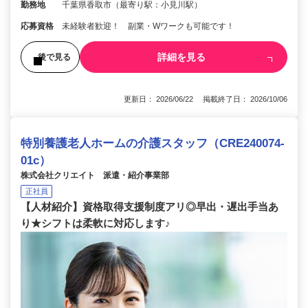
勤務地
千葉県香取市（最寄り駅：小見川駅）
応募資格
未経験者歓迎！ 副業・Wワークも可能です！
詳細を見る
後で見る
更新日： 2026/06/22 掲載終了日： 2026/10/06
特別養護老人ホームの介護スタッフ（CRE240074-
01c）
株式会社クリエイト 派遣・紹介事業部
正社員
【人材紹介】資格取得支援制度アリ◎早出・遅出手当あ
り★シフトは柔軟に対応します♪