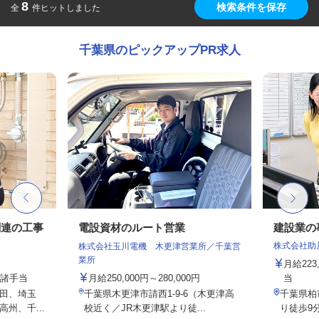
8
検索条件を保存
全
件ヒットしました
千葉県のピックアップPR求人
関連の工事
電設資材のルート営業
建設業の
株式会社助
株式会社玉川電機 木更津営業所／千葉営
業所
月給223
＋諸手当
月給250,000円～280,000円
当
田、埼玉
千葉県木更津市請西1-9-6（木更津高
千葉県柏市
州、千...
校近く／JR木更津駅より徒...
り徒歩9