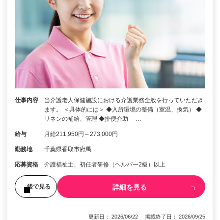
仕事内容
当介護老人保健施設における介護業務全般を行っていただき
ます。 ＜具体的には＞ ◆入所環境の整備（室温、換気） ◆
リネンの補給、管理 ◆排便介助 …
給与
月給211,950円～273,000円
勤務地
千葉県香取市府馬
応募資格
介護福祉士、初任者研修（ヘルパー2級）以上
詳細を見る
後で見る
更新日： 2026/06/22 掲載終了日： 2026/09/25