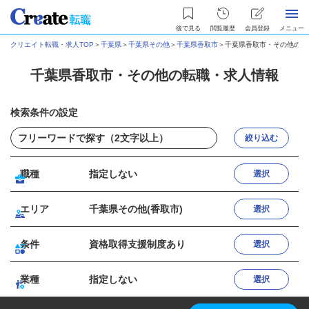
後で見る
閲覧履歴
会員登録
メニュー
クリエイト転職・求人TOP
＞
千葉県
＞
千葉県その他
＞
千葉県香取市
＞
千葉県香取市・その他の転
千葉県香取市・その他の転職・求人情報
検索条件の設定
絞り込む
職種
指定しない
選択
エリア
千葉県その他(香取市)
選択
条件
資格取得支援制度あり
選択
業種
指定しない
選択