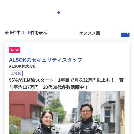
8
1
-
8
全
件中
件を表示
NEW
ALSOKのセキュリティスタッフ
ALSOK株式会社
正社員
95%が未経験スタート｜1年目で月収32万円以上も！｜賞
与平均137万円｜20代30代多数活躍中！