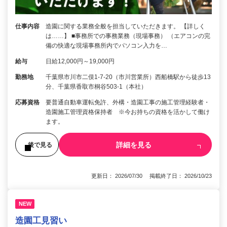
仕事内容
造園に関する業務全般を担当していただきます。 【詳しく
は……】 ■事務所での事務業務（現場事務） （エアコンの完
備の快適な現場事務所内でパソコン入力を…
給与
日給12,000円～19,000円
勤務地
千葉県市川市二俣1-7-20（市川営業所）西船橋駅から徒歩13
分、千葉県香取市桐谷503-1（本社）
応募資格
要普通自動車運転免許、外構・造園工事の施工管理経験者・
造園施工管理資格保持者 ※今お持ちの資格を活かして働け
ます。
詳細を見る
後で見る
更新日： 2026/07/30 掲載終了日： 2026/10/23
NEW
造園工見習い