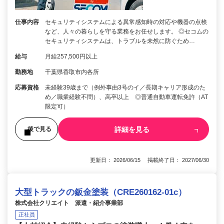
仕事内容
セキュリティシステムによる異常感知時の対応や機器の点検
など、人々の暮らしを守る業務をお任せします。 ◎セコムの
セキュリティシステムは、トラブルを未然に防ぐため…
給与
月給257,500円以上
勤務地
千葉県香取市内各所
応募資格
未経験39歳まで（例外事由3号のイ／長期キャリア形成のた
め／職業経験不問）、高卒以上 ◎普通自動車運転免許（AT
限定可）
詳細を見る
後で見る
更新日： 2026/06/15 掲載終了日： 2027/06/30
大型トラックの鈑金塗装（CRE260162-01c）
株式会社クリエイト 派遣・紹介事業部
正社員