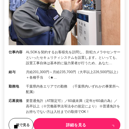
仕事内容
ALSOKを契約するお客様先を訪問し、防犯カメラやセンサー
といったセキュリティシステムを設置します。といっても、
設置工事自体は基本的に協力業者が行うため、あなた…
給与
月給201,300円～月給235,700円（大卒以上226,500円以上）
＋各種手当 《★…
勤務地
千葉県内各エリアでの勤務 （千葉県内いずれかの事業所へ
配属）
応募資格
要普通免許（AT限定可）／60歳未満（定年が60歳の為）／
高卒以上（※労働基準法等法令の規定により） ※普通免許を
お持ちでない方は入社までの取得でOK！
詳細を見る
後で見る