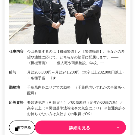
仕事内容
今回募集するのは【機械警備】と【警備輸送】。あなたの希
望や適性に応じて、どちらかの部署に配属します。 ――
《機械警備》―― 個人宅や商業施設、学校、一…
給与
月給206,800円～月給241,200円（大卒以上232,000円以上）
＋各種手当 《★…
勤務地
千葉県内各エリアでの勤務 （千葉県内いずれかの事業所へ
配属）
応募資格
要普通免許（AT限定可）／60歳未満（定年が60歳の為）／
高卒以上（※労働基準法等法令の規定により） ※普通免許を
お持ちでない方は入社までの取得でOK！
詳細を見る
後で見る