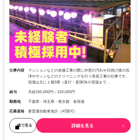
仕事内容
マンションなどの改修工事の際に外壁の汚れや日焼け後の洗
浄やサッシなどのクリーニングを行う美装工事の仕事です。
現場は主に１都3県（直行・直帰Ok※現場まで…
給与
月給260,000円～320,000円
勤務地
千葉県・埼玉県・東京都 各現場
応募資格
要普通自動車免許（AT限可）
詳細を見る
後で見る