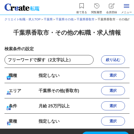
後で見る
閲覧履歴
会員登録
メニュー
クリエイト転職・求人TOP
＞
千葉県
＞
千葉県その他
＞
千葉県香取市
＞
千葉県香取市・その他の転
千葉県香取市・その他の転職・求人情報
検索条件の設定
絞り込む
職種
指定しない
選択
エリア
千葉県その他(香取市)
選択
条件
月給 25万円以上
選択
業種
指定しない
選択