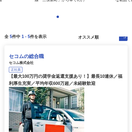
5
1
-
5
全
件中
件を表示
セコムの総合職
セコム株式会社
正社員
【最大100万円の奨学金返還支援あり！】最長10連休／福
利厚生充実／平均年収600万超／未経験歓迎