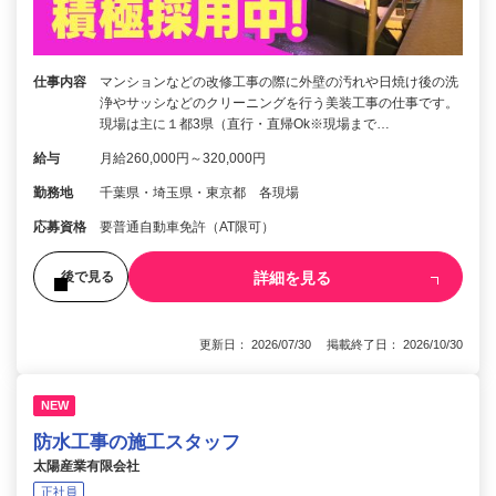
仕事内容
マンションなどの改修工事の際に外壁の汚れや日焼け後の洗
浄やサッシなどのクリーニングを行う美装工事の仕事です。
現場は主に１都3県（直行・直帰Ok※現場まで…
給与
月給260,000円～320,000円
勤務地
千葉県・埼玉県・東京都 各現場
応募資格
要普通自動車免許（AT限可）
詳細を見る
後で見る
更新日： 2026/07/30 掲載終了日： 2026/10/30
NEW
防水工事の施工スタッフ
太陽産業有限会社
正社員