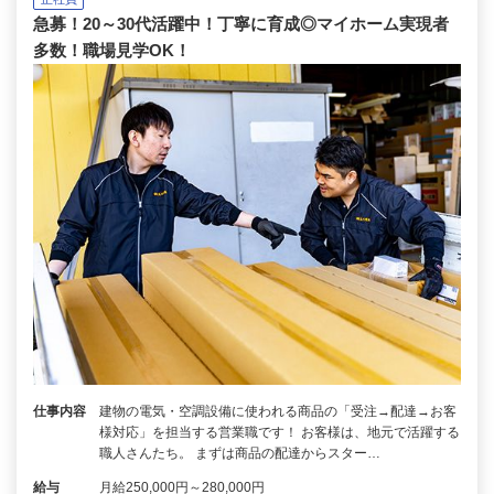
急募！20～30代活躍中！丁寧に育成◎マイホーム実現者
多数！職場見学OK！
仕事内容
建物の電気・空調設備に使われる商品の「受注→配達→お客
様対応」を担当する営業職です！ お客様は、地元で活躍する
職人さんたち。 まずは商品の配達からスター…
給与
月給250,000円～280,000円