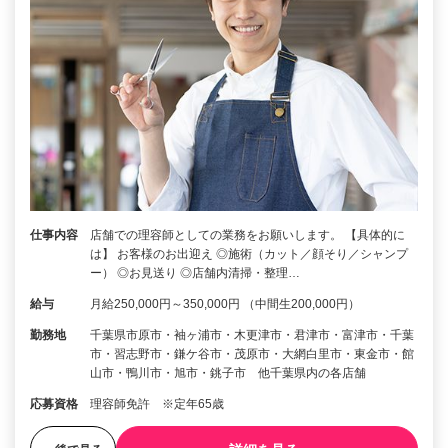
仕事内容
店舗での理容師としての業務をお願いします。 【具体的に
は】 お客様のお出迎え ◎施術（カット／顔そり／シャンプ
ー） ◎お見送り ◎店舗内清掃・整理…
給与
月給250,000円～350,000円 （中間生200,000円）
勤務地
千葉県市原市・袖ヶ浦市・木更津市・君津市・富津市・千葉
市・習志野市・鎌ケ谷市・茂原市・大網白里市・東金市・館
山市・鴨川市・旭市・銚子市 他千葉県内の各店舗
応募資格
理容師免許 ※定年65歳