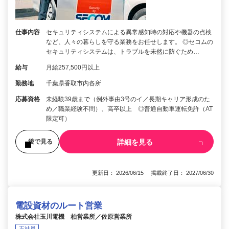
仕事内容
セキュリティシステムによる異常感知時の対応や機器の点検
など、人々の暮らしを守る業務をお任せします。 ◎セコムの
セキュリティシステムは、トラブルを未然に防ぐため…
給与
月給257,500円以上
勤務地
千葉県香取市内各所
応募資格
未経験39歳まで（例外事由3号のイ／長期キャリア形成のた
め／職業経験不問）、高卒以上 ◎普通自動車運転免許（AT
限定可）
詳細を見る
後で見る
更新日： 2026/06/15 掲載終了日： 2027/06/30
電設資材のルート営業
株式会社玉川電機 柏営業所／佐原営業所
正社員