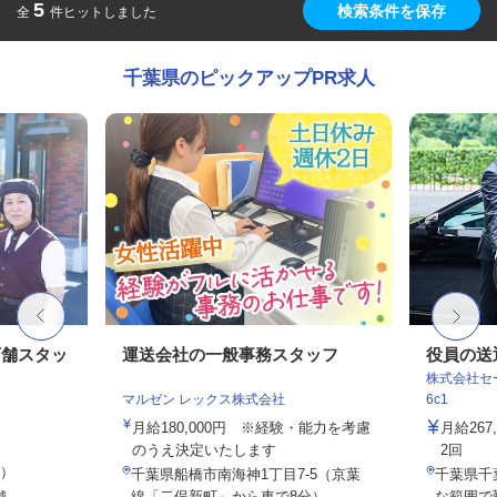
5
検索条件を保存
全
件ヒットしました
千葉県のピックアップPR求人
店舗スタッ
運送会社の一般事務スタッフ
役員の送
株式会社セー
マルゼン レックス株式会社
6c1
月給180,000円 ※経験・能力を考慮
月給26
のうえ決定いたします
2回
定）
千葉県船橋市南海神1丁目7-5（京葉
千葉県千
舗
線「二俣新町」から車で8分）
な範囲で