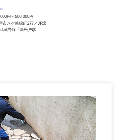
otus
株式会社助川工務店
0,000円～500,000円
月給239,000円～400,000円
松戸市八ケ崎緑町277／JR常
千葉県柏市柏6-6-18／JR常磐線・東
JR武蔵野線「新松戸駅...
武野田線「柏駅」東口より...