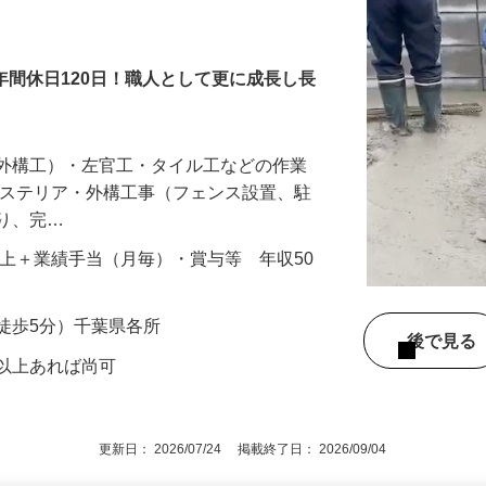
タッフ
年間休日120日！職人として更に成長し長
（外構工）・左官工・タイル工などの作業
クステリア・外構工事（フェンス設置、駐
作り、完…
000円以上＋業績手当（月毎）・賞与等 年収50
徒歩5分）千葉県各所
後で見
型以上あれば尚可