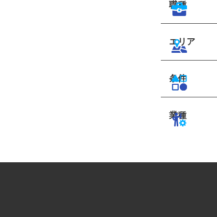
職種
エリア
条件
業種