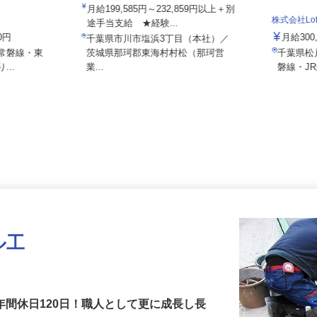
内宮運輸機工株式会社
月給199,585円～232,859円以上＋別
株式会社L
途手当支給 ★経験...
00円
月給30
千葉県市川市塩浜3丁目（本社）／
JR常磐線・東
茨城県那珂郡東海村村松（那珂営
千葉県
...
業...
磐線・
ル工