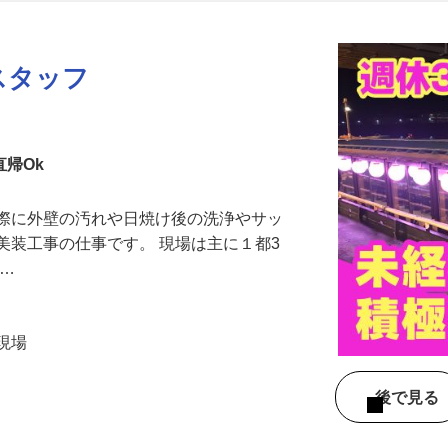
更新日： 2026/07/24 掲載終了日： 2026/09/04
スタッフ
直帰Ok
の際に外壁の汚れや日焼け後の洗浄やサッ
美装工事の仕事です。 現場は主に１都3
で…
各現場
）