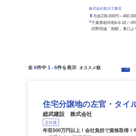
株式会社Lotus
株式会社助川工務店
月給300,000円～500,000円
月給239,000円～400,0
千葉県松戸市八ケ崎緑町277／JR常
千葉県柏市柏6-6-18／
磐線・JR武蔵野線「新松戸駅...
武野田線「柏駅」東口より
全
6
件中
1
-
6
件を表示
住宅分譲地の左官・タイ
総武建設 株式会社
正社員