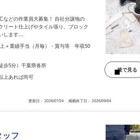
年間休日120日！職人として更に成長し長
工などの作業員大募集！ 自社分譲地の
ンクリート仕上げやタイル張り、ブロック
願いします…
000円以上＋業績手当（月毎）・賞与等 年収50
徒歩5分）千葉県各所
後で見
型以上あれば尚可
更新日： 2026/07/24 掲載終了日： 2026/09/04